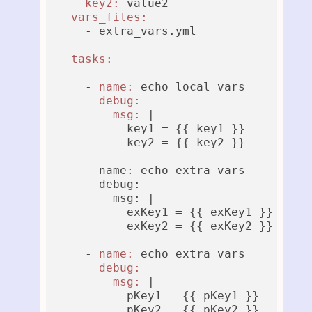
key2:
 value2

vars_files:
    - extra_vars.yml

tasks:
    - 
name:
 echo local vars

debug:
msg:
 |
          key1 = {{ key1 }}

          key2 = {{ key2 }}

    - name: echo extra vars

      debug:

        msg: 
|

          exKey1 = {{ exKey1 }}

          exKey2 = {{ exKey2 }}

    - 
name:
 echo extra vars

debug:
msg:
 |
          pKey1 = {{ pKey1 }}

          pKey2 = {{ pKey2 }}
