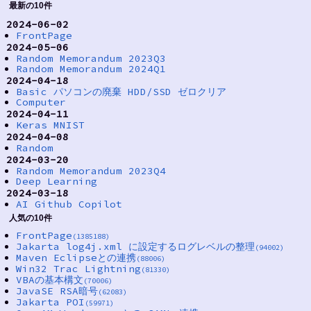
最新の10件
2024-06-02
FrontPage
2024-05-06
Random Memorandum 2023Q3
Random Memorandum 2024Q1
2024-04-18
Basic パソコンの廃棄 HDD/SSD ゼロクリア
Computer
2024-04-11
Keras MNIST
2024-04-08
Random
2024-03-20
Random Memorandum 2023Q4
Deep Learning
2024-03-18
AI Github Copilot
人気の10件
FrontPage
(1385188)
Jakarta log4j.xml に設定するログレベルの整理
(94002)
Maven Eclipseとの連携
(88006)
Win32 Trac Lightning
(81330)
VBAの基本構文
(70006)
JavaSE RSA暗号
(62083)
Jakarta POI
(59971)