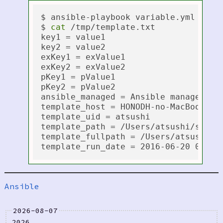
$ ansible-playbook variable.yml -e 
"
$ 
cat
 /tmp/template.txt

key1 = value1

key2 = value2

exKey1 = exValue1

exKey2 = exValue2

pKey1 = pValue1

pKey2 = pValue2

ansible_managed = Ansible managed: /
template_host = HONODH-no-MacBook-Pr
template_uid = atsushi

template_path = /Users/atsushi/source
template_fullpath = /Users/atsushi/so
Ansible
2026-08-07
2026