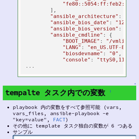
"fe80::5054:ff:feb2:63eb
        ],

"ansible_architecture"
: 
"x86
"ansible_bios_date"
: 
"12/01/
"ansible_bios_version"
: 
"Vir
"ansible_cmdline"
: {

"BOOT_IMAGE"
: 
"/vmlinuz-
"LANG"
: 
"en_US.UTF-8"
,

"biosdevname"
: 
"0"
,

"console"
: 
"ttyS0,115200
↑
tempalte タスク内での変数
†
playbook 内の変数をすべて参照可能 (vars,
vars_files, ansible-playbook -e
"key=value",
FACT
)
その他に template タスク独自の変数が 6 つある
サンプル