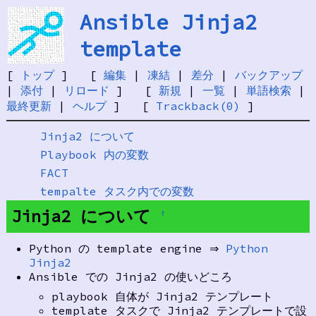
Ansible Jinja2
template
[
トップ
] [
編集
|
凍結
|
差分
|
バックアップ
|
添付
|
リロード
] [
新規
|
一覧
|
単語検索
|
最終更新
|
ヘルプ
] [
Trackback(0)
]
Jinja2 について
Playbook 内の変数
FACT
tempalte タスク内での変数
Jinja2 について
†
Python の template engine ⇒
Python
Jinja2
Ansible での Jinja2 の使いどころ
playbook 自体が Jinja2 テンプレート
template タスクで Jinja2 テンプレートで設