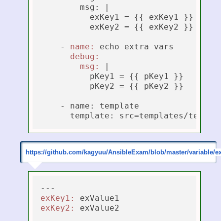
        msg: 
|

          exKey1 = {{ exKey1 }}

          exKey2 = {{ exKey2 }}

    - 
name:
 echo extra vars

debug:
msg:
 |
          pKey1 = {{ pKey1 }}

          pKey2 = {{ pKey2 }}

    - name: template

https://github.com/kagyuu/AnsibleExam/blob/master/variable/e
exKey1:
exKey2: