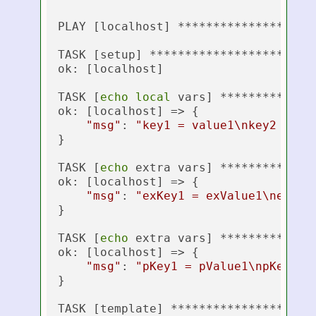
PLAY [localhost] ********************
TASK [setup] ************************
ok: [localhost]

TASK [
echo
local
 vars] *************
ok: [localhost] => {

"msg"
: 
"key1 = value1\nkey2 = va
}

TASK [
echo
 extra vars] *************
ok: [localhost] => {

"msg"
: 
"exKey1 = exValue1\nexKey
}

TASK [
echo
 extra vars] *************
ok: [localhost] => {

"msg"
: 
"pKey1 = pValue1\npKey2 =
}

TASK [template] *********************