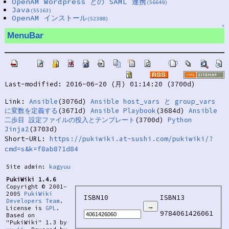
OpenAM Wordpress との SAML 連携
(56649)
Java
(55163)
OpenAM インストール
(52388)
↑
MenuBar
Last-modified: 2016-06-20 (月) 01:14:20 (3700d)
Link:
Ansible
(3076d)
Ansible host_vars と group_vars
に変数を定義する
(3671d)
Ansible Playbook
(3684d)
Ansible
二歩目 設定ファイルの投入とテンプレート
(3700d)
Python
Jinja2
(3703d)
Short-URL:
https://pukiwiki.at-sushi.com/pukiwiki/?
cmd=s&k=f8ab871d84
Site admin:
kagyuu
PukiWiki 1.4.6
Copyright © 2001-
2005
PukiWiki
ISBN10
ISBN13
Developers Team
.
License is
GPL
.
9784061426061
Based on
"PukiWiki" 1.3 by