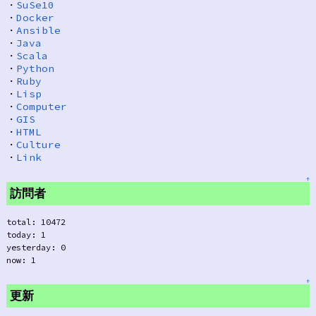
・
SuSe10
・
Docker
・
Ansible
・
Java
・
Scala
・
Python
・
Ruby
・
Lisp
・
Computer
・
GIS
・
HTML
・
Culture
・
Link
↑
訪問者
total: 10472
today: 1
yesterday: 0
now: 1
↑
更新