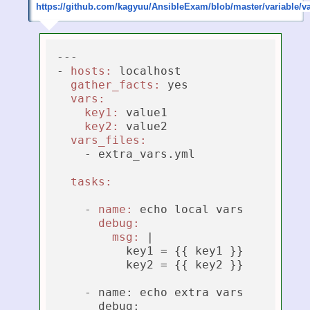
https://github.com/kagyuu/AnsibleExam/blob/master/variable/va
---

- 
hosts:
 localhost

gather_facts:
 yes

vars:
key1:
 value1

key2:
 value2

vars_files:
    - extra_vars.yml

tasks:
    - 
name:
 echo local vars

debug:
msg:
 |
          key1 = {{ key1 }}

          key2 = {{ key2 }}

    - name: echo extra vars

      debug:
