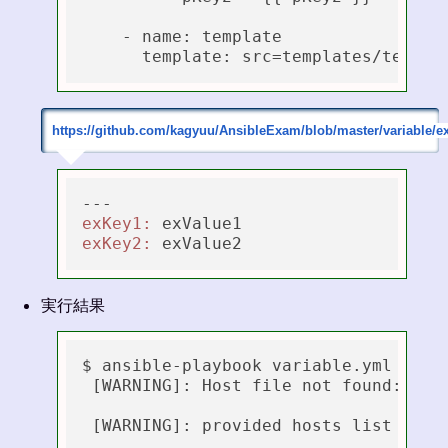
    - name: template

https://github.com/kagyuu/AnsibleExam/blob/master/variable/e
exKey1:
exKey2:
実行結果
$ ansible-playbook variable.yml -e 
"
 [WARNING]: Host file not found: /etc
 [WARNING]: provided hosts list is em