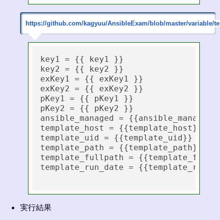
https://github.com/kagyuu/AnsibleExam/blob/master/variable/tem
key1 = {{ key1 }}

key2 = {{ key2 }}

exKey1 = {{ exKey1 }}

exKey2 = {{ exKey2 }}

pKey1 = {{ pKey1 }}

pKey2 = {{ pKey2 }}

ansible_managed = {{ansible_managed}}
template_host = {{template_host}}

template_uid = {{template_uid}}

template_path = {{template_path}}

template_fullpath = {{template_fullpa
template_run_date = {{template_run_da
実行結果