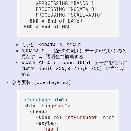
    #PROCESSING "BANDS=1"

    PROCESSING "NODATA=0"

    PROCESSING "SCALE=AUTO"

END
 # 
End
of
END
 # 
End
of
ミソは NODATA と SCALE
NODATA=0 : 値が0の場所はデータがないものと
見なす → 透明色で描画する
SCALE=AUTO : 1band 16bit データを適当に
丸めて RGB(0-255,0-255,0-255) に当ては
める
参考実装 (Openlayers3)
<!doctype 
html
>
<
html
lang
=
"en"
>
<
head
>
<
link
rel
=
"stylesheet"
href
=
"htt
<
style
>
.map
 {
