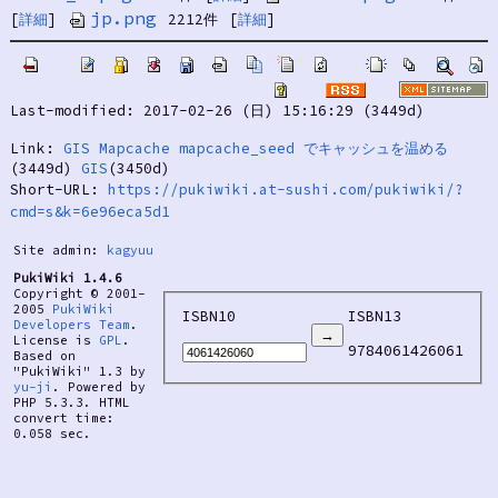
jp.png
[
詳細
]
2212件
[
詳細
]
Last-modified: 2017-02-26 (日) 15:16:29 (3449d)
Link:
GIS Mapcache mapcache_seed でキャッシュを温める
(3449d)
GIS
(3450d)
Short-URL:
https://pukiwiki.at-sushi.com/pukiwiki/?
cmd=s&k=6e96eca5d1
Site admin:
kagyuu
PukiWiki 1.4.6
Copyright © 2001-
2005
PukiWiki
ISBN10
ISBN13
Developers Team
.
License is
GPL
.
9784061426061
Based on
"PukiWiki" 1.3 by
yu-ji
. Powered by
PHP 5.3.3. HTML
convert time:
0.058 sec.