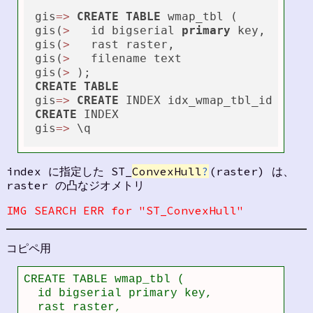
gis
=
>
CREATE
TABLE
 wmap_tbl (

gis(
>
   id bigserial 
primary
 key,

gis(
>
   rast raster,

gis(
>
   filename text

gis(
>
CREATE
TABLE
gis
=
>
CREATE
 INDEX idx_wmap_tbl_id 
ON
 w
CREATE
 INDEX

gis
=
>
index に指定した ST_
ConvexHull
?
(raster) は、
raster の凸なジオメトリ
IMG SEARCH ERR for "ST_ConvexHull"
コピペ用
CREATE TABLE wmap_tbl (

  id bigserial primary key,

  rast raster,
