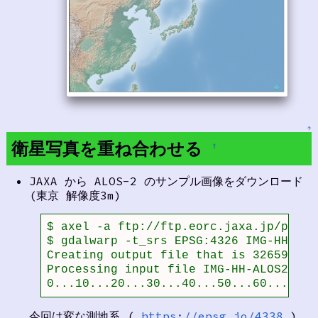
↑
衛星写真を重ね合わせる
†
JAXA から ALOS-2 のサンプル画像をダウンロード
(東京 解像度3m)
$ axel -a ftp://ftp.eorc.jaxa.jp/pub/A
$ gdalwarp -t_srs EPSG:4326 IMG-HH-ALO
Creating output file that is 32659P x 2
Processing input file IMG-HH-ALOS20144
0...10...20...30...40...50...60...70..
今回は変な測地系 (
https://epsg.io/4338
)