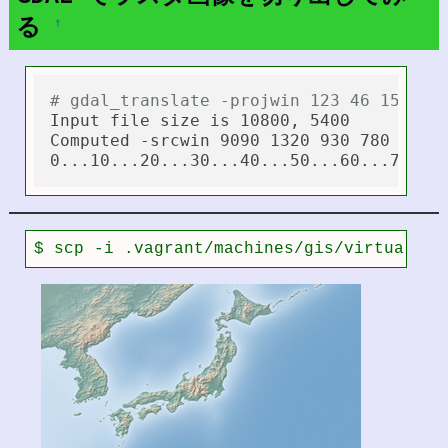
る
†
# gdal_translate -projwin 123 46 154 20
Input file size is 10800, 5400

Computed -srcwin 9090 1320 930 780 from 
0...10...20...30...40...50...60...70...
$ scp -i .vagrant/machines/gis/virtualbox