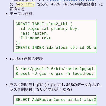
の
GeoTiff
?
なので 4326 (WGS84=緯度経度) に
変換する
テーブル作成
CREATE TABLE alos2_tbl (

  id bigserial primary key,

  rast raster,

  filename text

);

CREATE INDEX idx_alos2_tbl_id ON alos2
raster画像の登録
$ /usr/pgsql-9.6/bin/raster2pgsql -a -
$ psql -U gis -d gis -h localhost -f a
ラスタ制約忘れずに(さすがに1.8GBのデータなんで、
ラスタ制約付けないとマジ遅くなる)
SELECT AddRasterConstraints('alos2_tbl