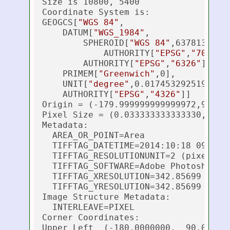
Size is 10800, 5400

Coordinate System is:

GEOGCS[
"WGS 84"
,

    DATUM[
"WGS_1984"
,

        SPHEROID[
"WGS 84"
,6378137,298
            AUTHORITY[
"EPSG"
,
"7030"
]]
        AUTHORITY[
"EPSG"
,
"6326"
]],

    PRIMEM[
"Greenwich"
,0],

    UNIT[
"degree"
,0.0174532925199433]
    AUTHORITY[
"EPSG"
,
"4326"
]]

Origin = (-179.999999999999972,90.000
Pixel Size = (0.033333333333330,-0.03
Metadata:

  AREA_OR_POINT=Area

  TIFFTAG_DATETIME=2014:10:18 09:46:1
  TIFFTAG_RESOLUTIONUNIT=2 (pixels/in
  TIFFTAG_SOFTWARE=Adobe Photoshop CC
  TIFFTAG_XRESOLUTION=342.85699

  TIFFTAG_YRESOLUTION=342.85699

Image Structure Metadata:

  INTERLEAVE=PIXEL

Corner Coordinates:

Upper Left  (-180.0000000,  90.00000