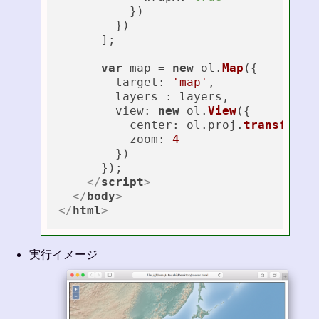
          })

        })        

      ];

var
 map = 
new
 ol.
Map
({

target
: 
'map'
,

        layers : layers,

view
: 
new
 ol.
View
({

center
: ol.
proj
.
transform
(
zoom
: 
4
        })

      });

</
script
>
</
body
>
</
html
>
実行イメージ