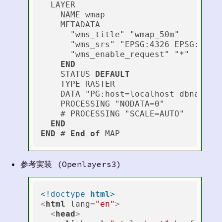
  LAYER

    NAME wmap

    METADATA

      "wms_title" "wmap_50m"

      "wms_srs" "EPSG:4326 EPSG:3857"
      "wms_enable_request" "*"

END
    STATUS 
DEFAULT
    TYPE RASTER

    DATA "PG:host=localhost dbname=gi
    PROCESSING "NODATA=0"

    # PROCESSING "SCALE=AUTO"

END
END
 # 
End
of
参考実装 (Openlayers3)
<!doctype 
html
>
<
html
lang
=
"en"
>
<
head
>