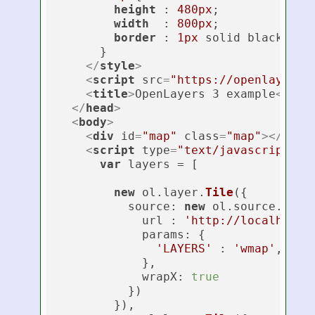
height
 : 
480px
;

width
  : 
800px
;

border
 : 
1px
 solid black;

      }

</
style
>
<
script
src
=
"https://openlayers.
<
title
>
OpenLayers 3 example
</
tit
</
head
>
<
body
>
<
div
id
=
"map"
class
=
"map"
>
</
div
>
<
script
type
=
"text/javascript"
>
var
 layers = [

new
 ol.
layer
.
Tile
({

source
: 
new
 ol.
source
.
Tile
            url : 
'http://localhost:
params
: {

'LAYERS'
 : 
'wmap'
,

            },

wrapX
: 
true
          })

        }),
