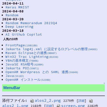
2024-04-11
Keras MNIST
2024-04-08
Random
2024-03-20
Random Memorandum 2023Q4
Deep Learning
2024-03-18
AI Github Copilot
人気の10件
FrontPage
(1385189)
Jakarta log4j.xml に設定するログレベルの整理
(94003)
Maven Eclipseとの連携
(88007)
Win32 Trac Lightning
(81330)
VBAの基本構文
(70006)
JavaSE RSA暗号
(62084)
Jakarta POI
(59971)
OpenAM Wordpress との SAML 連携
(56649)
Java
(55163)
OpenAM インストール
(52389)
↑
MenuBar
添付ファイル:
alos2_2.png
2270件
[
詳細
]
alos2_1.png
screen.png
2183件
[
詳細
]
2282件