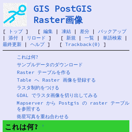
GIS PostGIS
Raster画像
[
トップ
] [
編集
|
凍結
|
差分
|
バックアップ
|
添付
|
リロード
] [
新規
|
一覧
|
単語検索
|
最終更新
|
ヘルプ
] [
Trackback(0)
]
これは何?
サンプルデータのダウンロード
Raster テーブルを作る
Table へ Raster 画像を登録する
ラスタ制約をつける
GDAL でラスタ画像を切り出してみる
Mapserver から Postgis の raster テーブル
を参照する
衛星写真を重ね合わせる
これは何?
†