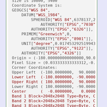
Size is 10800, 5400

Coordinate System is:

GEOGCS[
"WGS 84"
,

    DATUM[
"WGS_1984"
,

        SPHEROID[
"WGS 84"
,6378137,298.25
            AUTHORITY[
"EPSG"
,
"7030"
]],

        AUTHORITY[
"EPSG"
,
"6326"
]],

    PRIMEM[
"Greenwich"
,0,

        AUTHORITY[
"EPSG"
,
"8901"
]],

    UNIT[
"degree"
,0.0174532925199433,

        AUTHORITY[
"EPSG"
,
"9122"
]],

    AUTHORITY[
"EPSG"
,
"4326"
]]

Origin = (-180.000000000000000,90.000000
Pixel Size = (0.033333333333312,-0.03333
Corner Coordinates:

Upper Left  (-180.0000000,  90.0000000)
Lower Left  (-180.0000000, -90.0000000)
Upper Right ( 180.0000000,  90.0000000)
Lower Right ( 180.0000000, -90.0000000)
Center      (  -0.0000000,   0.0000000)
Band 1 Block=2048x2048 Type=Byte, ColorI
Band 2 Block=2048x2048 Type=Byte, ColorI