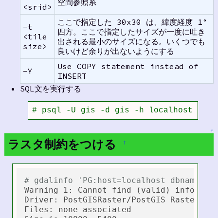
空間参照系
<srid>
ここで指定した 30x30 は、緯度経度 1°
-t
四方。ここで指定したサイズが一度に吐き
<tile
出される最小のサイズになる。いくつでも
size>
良いけど余りが出ないようにする
Use COPY statement instead of
-Y
INSERT
SQL文を実行する
# psql -U gis -d gis -h localhost -f r
↑
ラスタ制約をつける
†
# gdalinfo 'PG:host=localhost dbname=gi
Warning 1: Cannot find (valid) informat
Driver: PostGISRaster/PostGIS Raster dri
Files: none associated
