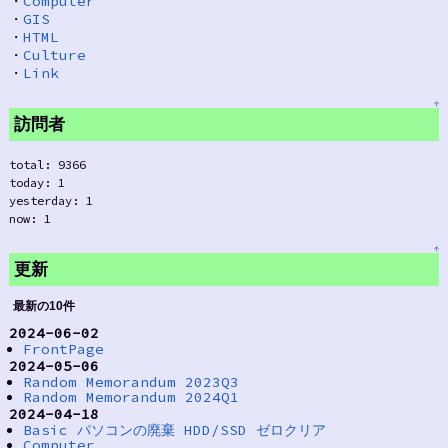
・
Computer
・
GIS
・
HTML
・
Culture
・
Link
↑
訪問者
total: 9366
today: 1
yesterday: 1
now: 1
↑
更新
最新の10件
2024-06-02
FrontPage
2024-05-06
Random Memorandum 2023Q3
Random Memorandum 2024Q1
2024-04-18
Basic パソコンの廃棄 HDD/SSD ゼロクリア
Computer