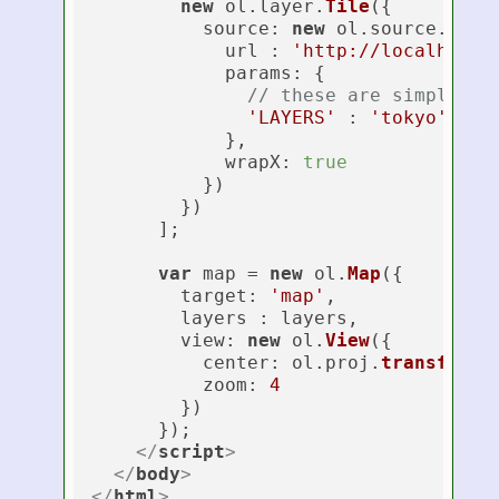
new
 ol.
layer
.
Tile
({

source
: 
new
 ol.
source
.
Tile
            url : 
'http://localhost:
params
: {

// these are simply ad
'LAYERS'
 : 
'tokyo'
,

            },

wrapX
: 
true
          })

        })        

      ];

var
 map = 
new
 ol.
Map
({

target
: 
'map'
,

        layers : layers,

view
: 
new
 ol.
View
({

center
: ol.
proj
.
transform
(
zoom
: 
4
        })

      });

</
script
>
</
body
>
</
html
>