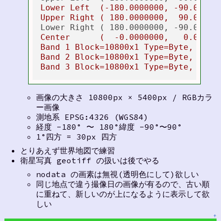
Lower Left  (-180.0000000, -90.00000
Upper Right ( 180.0000000,  90.00000
Lower Right ( 180.0000000, -90.00000
Center      (  -0.0000000,   0.00000
Band 1 Block=10800x1 Type=Byte, Color
Band 2 Block=10800x1 Type=Byte, Color
画像の大きさ 10800px × 5400px / RGBカラ
ー画像
測地系 EPSG:4326 (WGS84)
経度 -180° 〜 180°緯度 -90°〜90°
1°四方 = 30px 四方
とりあえず世界地図で練習
衛星写真 geotiff の扱いは後でやる
nodata の画素は無視(透明色にして)欲しい
同じ地点で違う撮像日の画像が有るので、古い順
に重ねて、新しいのが上になるように表示して欲
しい
↑