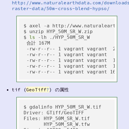
http://www.naturalearthdata.com/download
raster-data/50m-cross-blend-hypso/
$ axel -a http://www.naturalearthdat
$ unzip HYP_50M_SR_W.zip

$ 
ls
 -lh ./HYP_50M_SR_W

 合計 167M

 -rw-r--r-- 1 vagrant vagrant  29K 1
 -rw-r--r-- 1 vagrant vagrant    5 1
 -rw-r--r-- 1 vagrant vagrant  147  
 -rw-r--r-- 1 vagrant vagrant  173 1
tif (
GeoTiff
?
) の属性
$ gdalinfo HYP_50M_SR_W.tif

Driver: GTiff/GeoTIFF

Files: HYP_50M_SR_W.tif

       HYP_50M_SR_W.tfw
