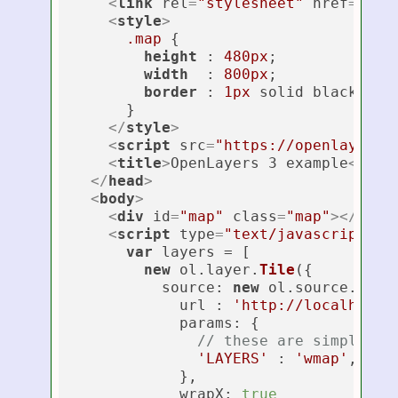
<
link
rel
=
"stylesheet"
href
=
"htt
<
style
>
.map
 {

height
 : 
480px
;

width
  : 
800px
;

border
 : 
1px
 solid black;

      }

</
style
>
<
script
src
=
"https://openlayers.
<
title
>
OpenLayers 3 example
</
tit
</
head
>
<
body
>
<
div
id
=
"map"
class
=
"map"
>
</
div
>
<
script
type
=
"text/javascript"
>
var
 layers = [

new
 ol.
layer
.
Tile
({

source
: 
new
 ol.
source
.
Tile
            url : 
'http://localhost:
params
: {

// these are simply ad
'LAYERS'
 : 
'wmap'
,

            },

wrapX
: 
true