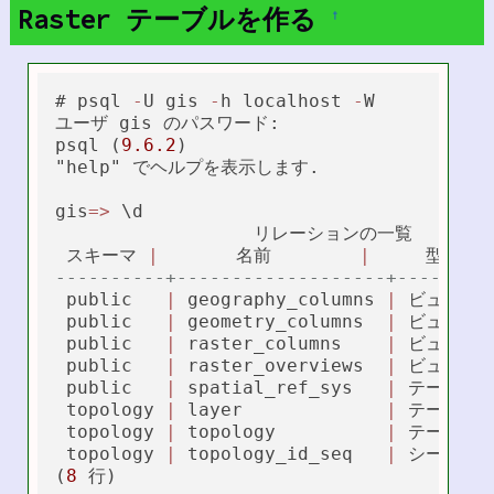
Raster テーブルを作る
†
# psql 
-
U gis 
-
h localhost 
-
W

ユーザ gis のパスワード:

psql (
9.6
.2
)

"help" でヘルプを表示します.

gis
=
>
 \d

                  リレーションの一覧

 スキーマ 
|
       名前        
|
     型    
----------+-------------------+--------
 public   
|
 geography_columns 
|
 ビュー   
 public   
|
 geometry_columns  
|
 ビュー   
 public   
|
 raster_columns    
|
 ビュー   
 public   
|
 raster_overviews  
|
 ビュー   
 public   
|
 spatial_ref_sys   
|
 テーブル 
 topology 
|
 layer             
|
 テーブル 
 topology 
|
 topology          
|
 テーブル 
 topology 
|
 topology_id_seq   
|
 シーケンス
(
8
 行)
