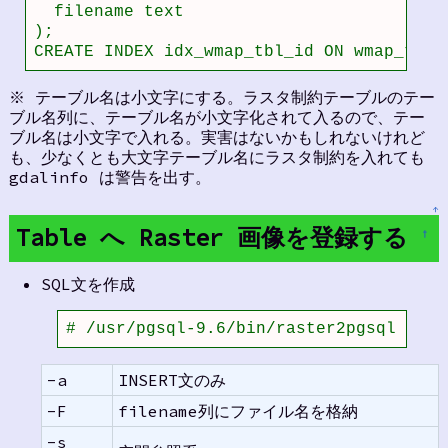
  filename text

);

CREATE INDEX idx_wmap_tbl_id ON wmap_tbl 
※ テーブル名は小文字にする。ラスタ制約テーブルのテー
ブル名列に、テーブル名が小文字化されて入るので、テー
ブル名は小文字で入れる。実害はないかもしれないけれど
も、少なくとも大文字テーブル名にラスタ制約を入れても
gdalinfo は警告を出す。
↑
Table へ Raster 画像を登録する
†
SQL文を作成
# /usr/pgsql-9.6/bin/raster2pgsql -a -
-a
INSERT文のみ
-F
filename列にファイル名を格納
-s