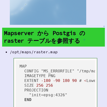
↑
Mapserver から Postgis の
raster テーブルを参照する
†
/opt/maps/raster.map
MAP

  CONFIG "MS_ERRORFILE" "/tmp/mapserv
  IMAGETYPE PNG

  EXTENT 
-180
-90
180
90
 # 
<
Lower 
Le
  SIZE 
256
256
  PROJECTION

    "init=epsg:4326"

END