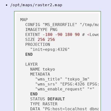
/opt/maps/raster2.map
MAP

  CONFIG "MS_ERRORFILE" "/tmp/mapserv
  IMAGETYPE PNG

  EXTENT 
-180
-90
180
90
 # 
<
Lower 
Le
  SIZE 
256
256
  PROJECTION

    "init=epsg:4326"

END
  LAYER

    NAME tokyo

    METADATA

      "wms_title" "tokyo_3m"

      "wms_srs" "EPSG:4326 EPSG:3857"
      "wms_enable_request" "*"

END
    STATUS 
DEFAULT
    TYPE RASTER

    DATA "PG:host=localhost dbname=gi