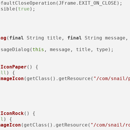
faultCloseOperation(JFrame.EXIT_ON_CLOSE);

isible(
true
);

log
(
final
 String title, 
final
 String message,



ssageDialog(
this
, message, title, type);

tIconPaper
()
 {

ull
) {

ImageIcon
(getClass().getResource(
"/com/snail/
tIconRock
()
 {

ll
) {

mageIcon
(getClass().getResource(
"/com/snail/r