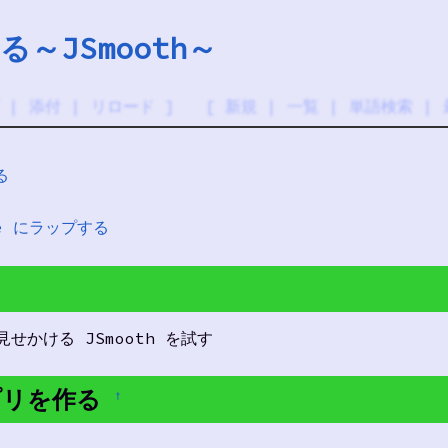
る～JSmooth～
|
添付
|
リロード
] [
新規
|
一覧
|
単語検索
|
る
xe にラップする
見せかける JSmooth を試す
アプリを作る
†