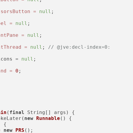
ssorsButton
=
null
;

bel
=
null
;

entPane
=
null
;

ntThread
=
null
; 
// @jve:decl-index=0:
icons = 
null
;

and
=
0
;

ain
(
final
 String[] args)
 {

okeLater(
new
Runnable
() {

)
 {

=
new
PRS
();
