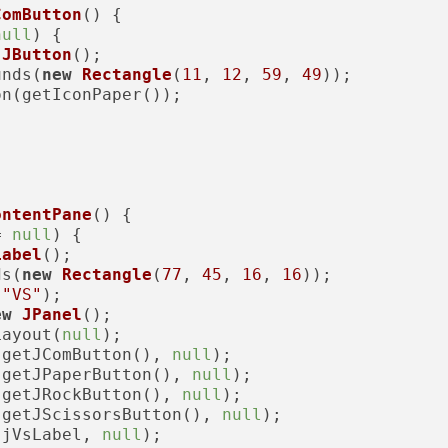
ComButton
()
 {

null
) {

JButton
();

unds(
new
Rectangle
(
11
, 
12
, 
59
, 
49
));

n(getIconPaper());

ontentPane
()
 {

= 
null
) {

Label
();

ds(
new
Rectangle
(
77
, 
45
, 
16
, 
16
));

(
"VS"
);

ew
JPanel
();

Layout(
null
);

(getJComButton(), 
null
);

(getJPaperButton(), 
null
);

(getJRockButton(), 
null
);

(getJScissorsButton(), 
null
);

(jVsLabel, 
null
);
