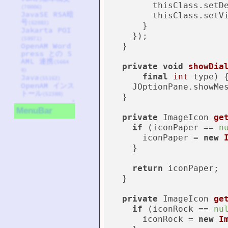
        thisClass.setDe
(70006)
JavaSE RSA暗
        thisClass.setV
号
(62083)
      }

Jakarta POI
    });

(59971)
  }

OpenAM Word
press との S
AML 連携
(5664
private
void
showDia
9)
final
int
 type)
 {
Java
(55163)
OpenAM インス
    JOptionPane.showMe
トール
(52388)
  }

↑
MenuBar
private
 ImageIcon 
ge
if
 (iconPaper == 
n
      iconPaper = 
new
    }

return
 iconPaper;

  }

private
 ImageIcon 
ge
if
 (iconRock == 
nu
      iconRock = 
new
I