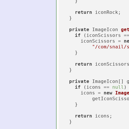
    }

return
 iconRock;

  }

private
 ImageIcon 
ge
if
 (iconScissors =
      iconScissors = 
n
"/com/snail/
    }

return
 iconScissors
  }

private
 ImageIcon[] g
if
 (icons == 
null
) 
      icons = 
new
Imag
          getIconScisso
    }

return
 icons;

  }
