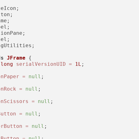
gUtilities;

ds
JFrame
 {

long
serialVersionUID
=
1L
;

onPaper
=
null
;

onRock
=
null
;

onScissors
=
null
;

Button
=
null
;

erButton
=
null
;

kButton
=
null
;
