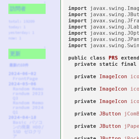
↑
import
訪問者
import
import
total: 19209
import
today: 1
import
yesterday: 1
now: 1
import
import
 javax.swing.Swin
↑
更新
public
class
PRS
exten
private
static
final
最新の10件
2024-06-02
private
ImageIcon
ic
FrontPage
2024-05-06
private
ImageIcon
ic
Random Memo
randum 2023
Q3
private
ImageIcon
ic
Random Memo
randum 2024
Q1
private
JButton
jCom
2024-04-18
Basic パソコ
private
JButton
jPap
ンの廃棄 HDD/
SSD ゼロクリ
ア
private
JButton
jRoc