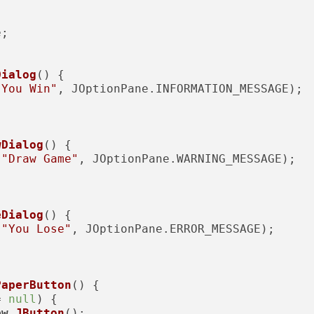
;

Dialog
()
 {

"You Win"
, JOptionPane.INFORMATION_MESSAGE);

wDialog
()
 {

 
"Draw Game"
, JOptionPane.WARNING_MESSAGE);

eDialog
()
 {

 
"You Lose"
, JOptionPane.ERROR_MESSAGE);

PaperButton
()
 {

= 
null
) {

ew
JButton
();
