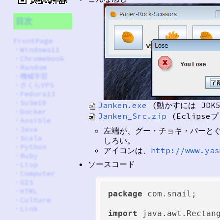
目次
FrontPage
・
Windows11
・
Chromebook
・
Random
・
機械学習
・
さくらVPS
・
Fedora13
・
SuSe10
Janken.exe
(動かすには JDK
・
Docker
Janken_Src.zip
(Eclipse
・
Ansible
・
Java
左端が、グー・チョキ・パーと
・
Scala
しろい。
・
Python
アイコンは、
http://www.yas
・
Ruby
ソースコード
・
Lisp
・
Computer
・
GIS
・
HTML
package
 com.snail;

・
Culture
・
Link
import
 java.awt.Rectang