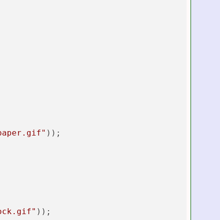
paper.gif"
));

ock.gif"
));
