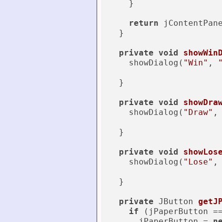
    }

return
 jContentPane
  }

private
void
showWin
    showDialog(
"Win"
, 
  }

private
void
showDra
    showDialog(
"Draw"
,
  }

private
void
showLos
    showDialog(
"Lose"
,
  }

private
 JButton 
getJ
if
 (jPaperButton =
      jPaperButton = 
n