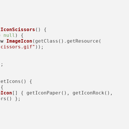
tIconScissors
()
 {

= 
null
) {

ew
ImageIcon
(getClass().getResource(

scissors.gif"
));

;

etIcons() {

{

eIcon
[] { getIconPaper(), getIconRock(),

rs() };
