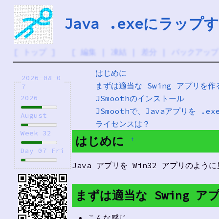
Java .exeにラップす
[
トップ
] [
編集
|
凍結
|
差分
|
バックアップ
はじめに
2026-08-0
まずは適当な Swing アプリを作
7
JSmoothのインストール
2026
JSmoothで、Javaアプリを .e
August
ライセンスは？
Week 32
はじめに
†
Day 07 Fri
Java アプリを Win32 アプリのように
まずは適当な Swing 
こんな感じ