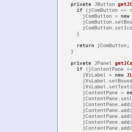
private
 JButton 
getJ
if
 (jComButton == 
      jComButton = 
new
      jComButton.setBo
      jComButton.setIco
    }

return
 jComButton;

  }

private
 JPanel 
getJC
if
 (jContentPane =
      jVsLabel = 
new
J
      jVsLabel.setBoun
      jVsLabel.setText
      jContentPane = 
n
      jContentPane.set
      jContentPane.add
      jContentPane.add
      jContentPane.add
      jContentPane.add
      jContentPane.add