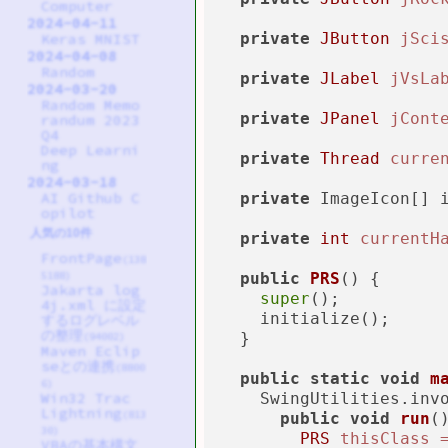
Computer
2024-04-11
private
JButton
jSci
Keras MNIST
2024-04-08
Random
private
JLabel
jVsLa
2024-03-20
Random Memo
private
JPanel
jCont
randum 2023
Q4
Deep Learni
private
Thread
curre
ng
2024-03-18
private
 ImageIcon[] 
AI Github C
opilot
人気の10件
private
int
currentH
FrontPage
(138
public
PRS
()
 {

5188)
Jakarta log
super
();

4j.xml に設定
    initialize();

するログレベル
の整理
  }

(94002)
Maven Eclip
seとの連携
(8800
public
static
void
m
6)
    SwingUtilities.inv
Win32 Trac
Lightning
(813
public
void
run
(
30)
PRS
thisClass
VBAの基本構文