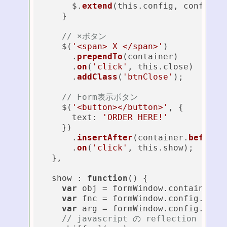
      $.
extend
(this.config, config);

    }

// ×ボタン
    $(
'<span> X </span>'
)

      .
prependTo
(container)

      .
on
(
'click'
, this.close)

      .
addClass
(
'btnClose'
);

// Form表示ボタン
    $(
'<button></button>'
, {

      text: 
'ORDER HERE!'
    })

      .
insertAfter
(container.
before
()
      .
on
(
'click'
, this.show);

  },

  show : 
function
(
) 
{

var
 obj = formWindow.container;

var
 fnc = formWindow.config.effec
var
 arg = formWindow.config.speed
// javascript の reflection