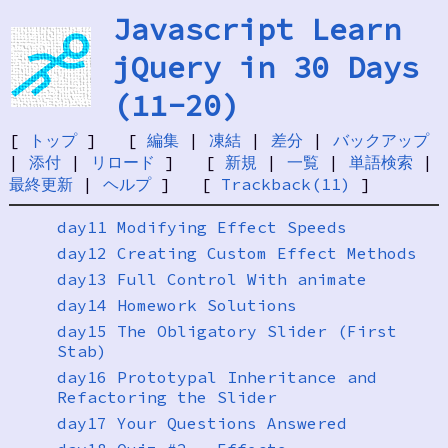
Javascript Learn
jQuery in 30 Days
(11-20)
[
トップ
] [
編集
|
凍結
|
差分
|
バックアップ
|
添付
|
リロード
] [
新規
|
一覧
|
単語検索
|
最終更新
|
ヘルプ
] [
Trackback(11)
]
day11 Modifying Effect Speeds
day12 Creating Custom Effect Methods
day13 Full Control With animate
day14 Homework Solutions
day15 The Obligatory Slider (First
Stab)
day16 Prototypal Inheritance and
Refactoring the Slider
day17 Your Questions Answered