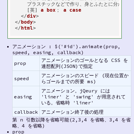
    プラスチックなどで作り、身とふたとに分かれる。
    [英] 
a
box
； 
a
case
  </
div
>

</
body
>

</
html
アニメーション : $('#id').animate(prop,
speed, easing, callback)
アニメーションのゴールとなる CSS を
prop
連想配列(JSON)で指定
アニメーションのスピード (現在位置か
speed
らゴールまでの所要 ms)
アニメーション。jQeury には
easing
'liner' と 'swing' が用意されて
いる。省略時 'liner'
callback
アニメーション終了後の処理
第 n 引数以降を省略可能(2,3,4 を省略、3,4 を省
略、4 を省略)
prop