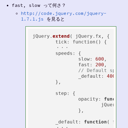
fast, slow って何さ？
http://code.jquery.com/jquery-
1.7.1.js
を見ると
jQuery.
extend
( jQuery.fx, {

tick
: function() {

        ・・・

	speeds: {

		slow: 
600
,

		fast: 
200
,

// Default speed
		_default: 
400
	},

	step: {

		opacity: 
function
			jQuery.
st
		},

	_default: 
function
(
 fx 
) 
        ・・・
