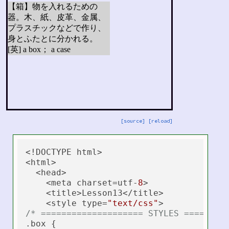
[source]
[reload]
<!DOCTYPE html>

<html>

  <head>

    <meta charset=utf-
8
>

    <title>Lesson13</title>

    <style type=
"text/css"
/* ==================== STYLES ========
.box {
