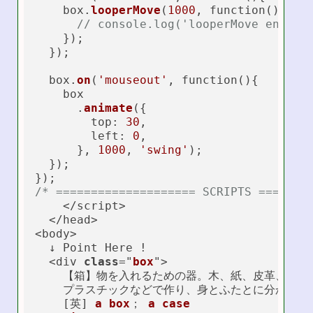
    box.
looperMove
(
1000
, function(){

// console.log('looperMove ended'
    });

  });

  box.
on
(
'mouseout'
, function(){

    box

      .
animate
({

top
: 
30
,

left
: 
0
,

      }, 
1000
, 
'swing'
);

  });

/* ==================== SCRIPTS =======
    </script>

  </head>

<body>

  ↓ Point Here !

  <div 
class
="
box
">

    【箱】物を入れるための器。木、紙、皮革、金属、
    プラスチックなどで作り、身とふたとに分かれる。
    [英] 
a
box
； 
a
case