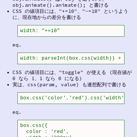
obj.animate().animate(); と書ける
CSS の値項目には、"+=10"、"-=10" というよう
に、現在地からの差分を書ける
width: "+=10"
eq.
width: parseInt(box.css(width)) + 10
CSS の値項目には、"toggle" が使える (現在値が
0 なら 1、1 なら 0 になる)
実は、css(param, value) も連想配列で書ける
box.css('color','red').css('width','20
eq.
bos.css({

  color : 'red',
