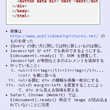
  <
button
data
-
dir
="
next
">
Next
</
button
>

</
div
>

</
body
>

</
html
画像は
http://www.publicdomainpictures.net/
の
ものを使った
jQuery の使い方に関しては特に新しいものは無し
Javascript が off でも表示できるようにする。
$(document).ready() で、DOM を捜査して、
Javascript が有効なときのエレメントを追加する
やっていること:
<ul><li><img></li><li><img></li>...
</ul> を横に並べる
<ul>を囲む div の横幅を画像一枚分にする
<ul>の margin-left を変更することによっ
て、div から見える領域を変える
Safari、Chrome (Webkit) では、
$(document).ready() 時点で image が読み込ま
れていないことに注意