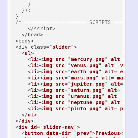
    }

  });

/* ==================== SCRIPTS =======
    </script>

  </head>

<body>

<div 
class
="
slider
">

  <
ul
>

    <
li
><
img
src
="
mercury
.
png
" 
alt
="
mer
    <
li
><
img
src
="
venus
.
png
" 
alt
="
venus
    <
li
><
img
src
="
earth
.
png
" 
alt
="
earth
    <
li
><
img
src
="
mars
.
png
" 
alt
="
mars
"/
    <
li
><
img
src
="
jupiter
.
png
" 
alt
="
jup
    <
li
><
img
src
="
saturn
.
png
" 
alt
="
satu
    <
li
><
img
src
="
uranus
.
png
" 
alt
="
uran
    <
li
><
img
src
="
neptune
.
png
" 
alt
="
nep
    <
li
><
img
src
="
pluto
.
png
" 
alt
="
pluto
  </
ul
>

</
div
>

<
div
id
="
slider
-
nav
">

  <
button
data
-
dir
="
prev
">
Previous
</
but