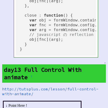
    obj[fnc](arg);

  },

  close : 
function
(
) 
{

var
 obj = formWindow.container;

var
 fnc = formWindow.config.effec
var
 arg = formWindow.config.speed
// javascript の reflection
    obj[fnc](arg);

  } 

↑
day13 Full Control With
animate
†
http://tutsplus.com/lesson/full-control-
with-animate/