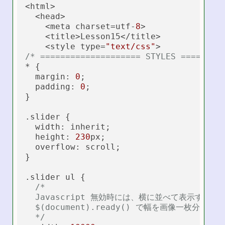
<html>

  <head>

    <meta charset=utf-
8
>

    <title>Lesson15</title>

    <style type=
"text/css"
/* ==================== STYLES ========
* {

  margin: 
0
;

  padding: 
0
;  

}

.slider {

  width: inherit;

  height: 
230
px;

  overflow: scroll;

}

.slider ul {

/*

  Javascript 無効時には、横に並べて表示する。

  $(document).ready() で幅を画像一枚分
  */