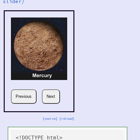
slider/
[source]
[reload]
<!DOCTYPE html>
