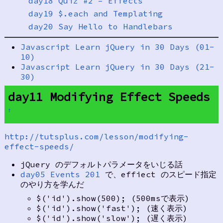
day18 Quiz #2 – Effects
day19 $.each and Templating
day20 Say Hello to Handlebars
Javascript Learn jQuery in 30 Days (01-
10)
Javascript Learn jQuery in 30 Days (21-
30)
day11 Modifying Effect Speeds
†
http://tutsplus.com/lesson/modifying-
effect-speeds/
jQuery のデフォルトパラメータをいじる話
day05 Events 201
で、effiect のスピード指定
のやり方を学んだ
$('id').show(500); (500msで表示)
$('id').show('fast'); (速く表示)
$('id').show('slow'); (遅く表示)