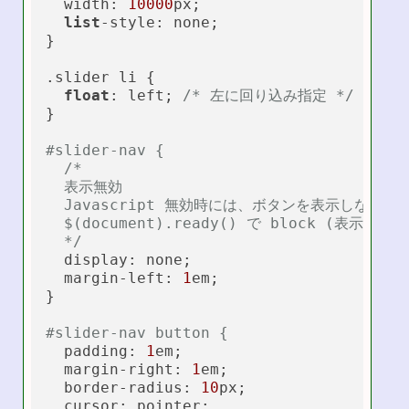
  width: 
10000
px;

list
-style: none;

}

.slider li {

float
: left; 
/* 左に回り込み指定 */
}

#slider-nav { 
/*

  表示無効

  Javascript 無効時には、ボタンを表示しない。

  $(document).ready() で block (表示) に
  */
  display: none;

  margin-left: 
1
em;

}

#slider-nav button {
  padding: 
1
em;

  margin-right: 
1
em;

  border-radius: 
10
px;

  cursor: pointer;
