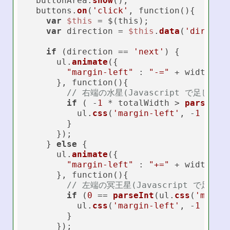
  buttonArea.
show
();

  buttons.
on
(
'click'
, function(){

var
$this
 = $(this);

var
 direction = 
$this
.
data
(
'dir'
);

if
 (direction == 
'next'
) {

      ul.
animate
({

"margin-left"
 : 
"-="
 + width

      }, function(){

// 右端の水星(Javascript で足し
if
 ( -
1
 * totalWidth > 
parseInt
          ul.
css
(
'margin-left'
, -
1
 * wid
        }

      });

    } 
else
 {

      ul.
animate
({

"margin-left"
 : 
"+="
 + width

      }, function(){

// 左端の冥王星(Javascript で足
if
 (
0
 == 
parseInt
(ul.
css
(
'margi
          ul.
css
(
'margin-left'
, -
1
 * tot
        }        

      });
