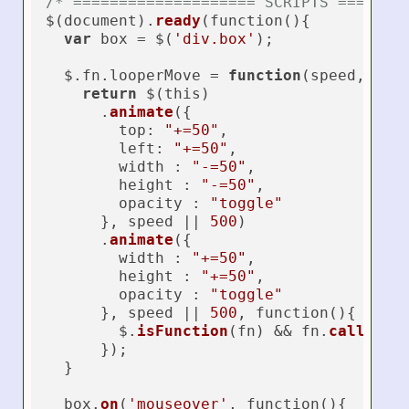
/* ==================== SCRIPTS =======
$(document).
ready
(function(){

var
 box = $(
'div.box'
);

  $.fn.looperMove = 
function
(
speed, fn
)
return
 $(this)

      .
animate
({

top
: 
"+=50"
,

left
: 
"+=50"
,

        width : 
"-=50"
,

        height : 
"-=50"
,

        opacity : 
"toggle"
      }, speed || 
500
)

      .
animate
({

        width : 
"+=50"
,

        height : 
"+=50"
,

        opacity : 
"toggle"
      }, speed || 
500
, function(){

        $.
isFunction
(fn) && fn.
call
(this
      });

  }

  box.
on
(
'mouseover'
, function(){
