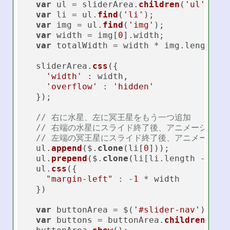
var
 ul = sliderArea.
children
(
'ul'
);

var
 li = ul.
find
(
'li'
);

var
 img = ul.
find
(
'img'
);  

var
 width = img[
0
].width;

var
 totalWidth = width * img.length;

  sliderArea.
css
({

'width'
 : width,

'overflow'
 : 
'hidden'
  });

// 右に水星、左に冥王星をもう一つ追加
// 右端の水星にスライド終了後、アニメーション
// 左端の冥王星にスライド終了後、アニメーショ
  ul.
append
($.
clone
(li[
0
]));

  ul.
prepend
($.
clone
(li[li.length - 
1
]))
  ul.
css
({

"margin-left"
 : -
1
 * width

  })

var
 buttonArea = $(
'#slider-nav'
);

var
 buttons = buttonArea.
children
(
'bu