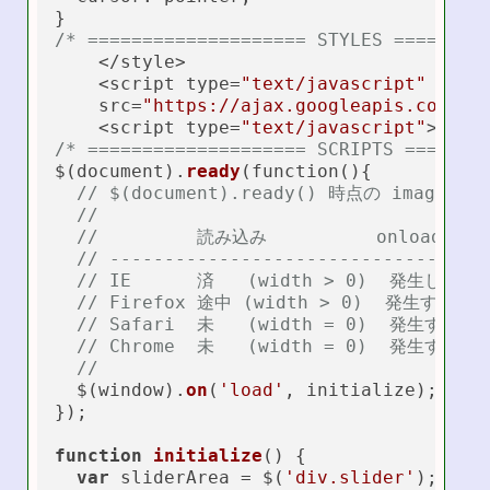
/* ==================== STYLES ========
    </style>

    <script type=
"text/javascript"
    src=
"https://ajax.googleapis.com/aj
    <script type=
"text/javascript"
/* ==================== SCRIPTS =======
$(document).
ready
(function(){

// $(document).ready() 時点の image
//
//         読み込み          onloadイベ
// ----------------------------------
// IE      済   (width > 0)  発生しない
// Firefox 途中 (width > 0)  発生する
// Safari  未   (width = 0)  発生する
// Chrome  未   (width = 0)  発生する
//
  $(window).
on
(
'load'
, initialize);  

});

function
initialize
(
) 
{

var
 sliderArea = $(
'div.slider'
);
