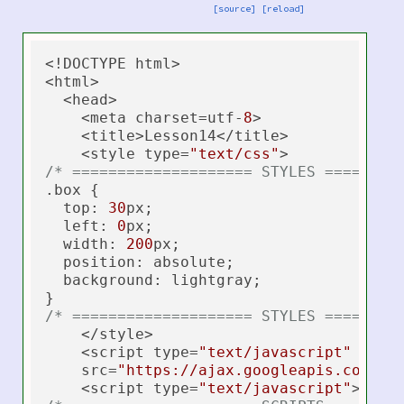
[source]
[reload]
<!DOCTYPE html>

<html>

  <head>

    <meta charset=utf-
8
>

    <title>Lesson14</title>

    <style type=
"text/css"
/* ==================== STYLES ========
.box {

  top: 
30
px;

  left: 
0
px;

  width: 
200
px;

  position: absolute;

  background: lightgray;

/* ==================== STYLES ========
    </style>

    <script type=
"text/javascript"
    src=
"https://ajax.googleapis.com/aj
    <script type=
"text/javascript"