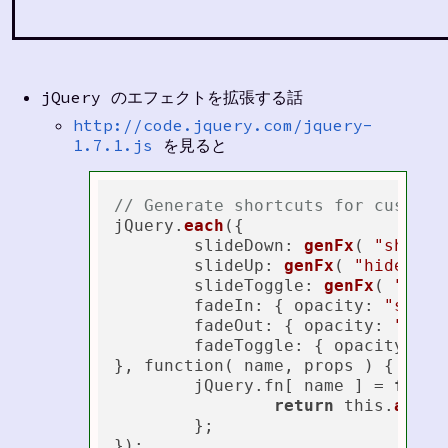
jQuery のエフェクトを拡張する話
http://code.jquery.com/jquery-
1.7.1.js
を見ると
// Generate shortcuts for custom 
jQuery.
each
({

slideDown
: 
genFx
( 
"show"
,
slideUp
: 
genFx
( 
"hide"
, 
1
slideToggle
: 
genFx
( 
"togg
fadeIn
: { 
opacity
: 
"show"
fadeOut
: { 
opacity
: 
"hide
fadeToggle
: { 
opacity
: 
"t
}, function( name, props ) {

	jQuery.fn[ name ] = 
funct
return
 this.
anima
	};
