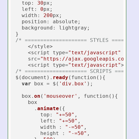
  top: 
30
px;

  left: 
0
px;

  width: 
200
px;

  position: absolute;

  background: lightgray;

/* ==================== STYLES ========
    </style>

    <script type=
"text/javascript"
    src=
"https://ajax.googleapis.com/aj
    <script type=
"text/javascript"
/* ==================== SCRIPTS =======
$(document).
ready
(function(){

var
 box = $(
'div.box'
);

  box.
on
(
'mouseover'
, function(){

    box

      .
animate
({

top
: 
"+=50"
,

left
: 
"+=50"
,

        width : 
"-=50"
,

        height : 
"-=50"
,
