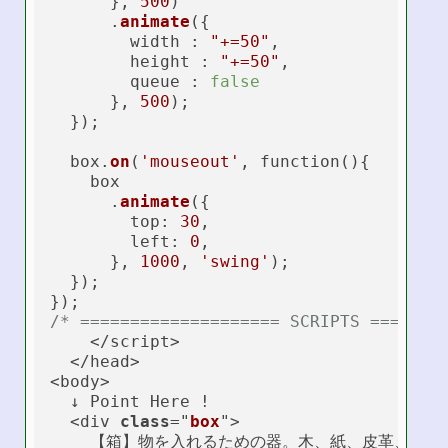
      }, 
500
)

      .
animate
({

        width : 
"+=50"
,

        height : 
"+=50"
,

        queue : 
false
      }, 
500
);

  });

  box.
on
(
'mouseout'
, function(){

    box

      .
animate
({

top
: 
30
,

left
: 
0
,

      }, 
1000
, 
'swing'
);

  });

/* ==================== SCRIPTS =======
    </script>

  </head>

<body>

  ↓ Point Here !

  <div 
class
="
box
">

    【箱】物を入れるための器。木、紙、皮革、金属、