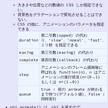
大きさや位置などの数値の CSS しか指定できな
い。
背景色をグラデーションで変化させることはでき
ない。
CSS の他に、アニメーションのパラメータを指定
できる
第二引数(spped) の代わ
duration
り、'slow'、'nomal'、'fast'、
ミリ秒 を指定できる
easing
第三引数(easing) の代わり
complete
第四引数(callback) の代わり
アニメーションのフレーム描画毎に
呼ばれる function(n)。n はアニ
step
メーションの進行状況(n=(0→1)
もしくは n=(1→0))
true : 前の animate が終わる
queue
まで待つ(デフォルト値)。false :
同時実行
obj.animate() は、obj を返すので、