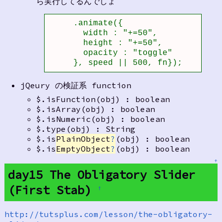
ら実行してるんでしょ
     .animate({

       width : "+=50",

       height : "+=50",

       opacity : "toggle"

     }, speed || 500, fn});
jQeury の検証系 function
$.isFunction(obj) : boolean
$.isArray(obj) : boolean
$.isNumeric(obj) : boolean
$.type(obj) : String
$.is
PlainObject
?
(obj) : boolean
$.is
EmptyObject
?
(obj) : boolean
↑
day15 The Obligatory Slider
(First Stab)
†
http://tutsplus.com/lesson/the-obligatory-