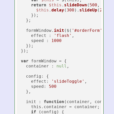
return
$this
.
slideDown
(
500
, funct
$this
.
delay
(
300
).
slideUp
(
2000
);
    });

  };

  formWindow.
init
($(
'#orderForm'
) , {
    effect : 
'flash'
,

    speed : 
1000
  });

});

var
 formWindow = {

  container : 
null
,

  config: {

    effect: 
'slideToggle'
,

    speed: 
500
  },

  init : 
function
(
container, config
)
    this.container = container;

if
 (config) {
