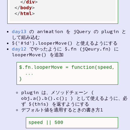
  </
div
>

</
body
>

</
html
day13
の animation を jQuery の plugin と
して組み込む
$('#id').looperMove() と使えるようにする
day12
でやったように $.fn (jQeury.fn) に
looperMove() を追加
$.fn.looperMove = function(speed, fn) {
  ...

}
plugin は、メソッドチェーン (
obj.a().b().c(); ) として使えるように、必
ず $(this) を返すようにする
デフォルト値を適用するときの書き方1
speed || 500