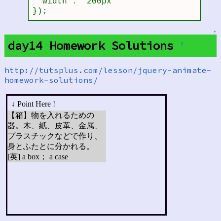
  width : '200px'

});
↑
day14 Homework Solutions
†
http://tutsplus.com/lesson/jquery-animate-
homework-solutions/