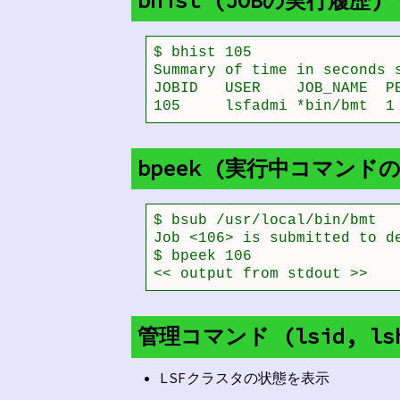
bhist (JOBの実行履歴)
$ bhist 105

Summary of time in seconds s
JOBID   USER    JOB_NAME  P
105     lsfadmi *bin/bmt  1
bpeek (実行中コマン
$ bsub /usr/local/bin/bmt 

Job <106> is submitted to de
$ bpeek 106

<< output from stdout >>
管理コマンド (lsid, lsho
LSFクラスタの状態を表示