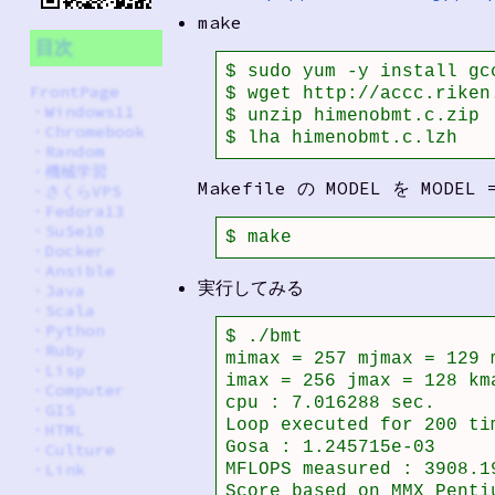
make
目次
$ sudo yum -y install gcc
FrontPage
$ wget http://accc.riken
・
Windows11
$ unzip himenobmt.c.zip

・
Chromebook
$ lha himenobmt.c.lzh
・
Random
・
機械学習
Makefile の MODEL を MODEL
・
さくらVPS
・
Fedora13
・
SuSe10
$ make
・
Docker
・
Ansible
実行してみる
・
Java
・
Scala
・
Python
$ ./bmt 

・
Ruby
mimax = 257 mjmax = 129 m
・
Lisp
imax = 256 jmax = 128 kma
・
Computer
cpu : 7.016288 sec.

・
GIS
Loop executed for 200 tim
・
HTML
Gosa : 1.245715e-03 

・
Culture
・
Link
MFLOPS measured : 3908.19
Score based on MMX Penti