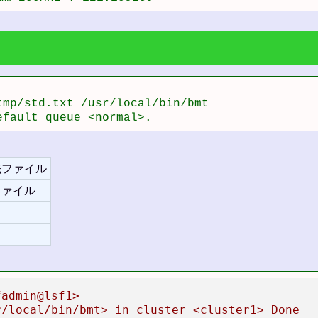
mp/std.txt /usr/local/bin/bmt 

efault queue <normal>.
先ファイル
ファイル
fadmin@lsf1>
r/local/bin/bmt>
in
cluster
<cluster1>
Done