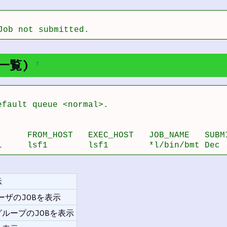
Job not submitted.
の一覧)
†
fault queue <normal>.

      FROM_HOST   EXEC_HOST   JOB_NAME   SUBMI
l     lsf1        lsf1        *l/bin/bmt Dec 
示
ユーザのJOBを表示
 グループのJOBを表示