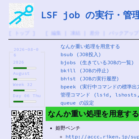
LSF job の実行・管
[
トップ
] [
編集
|
凍結
|
差分
|
バックアップ
なんか重い処理を用意する
2026-08-0
bsub (JOB投入)
6
bjobs (生きているJOBの一覧)
2026
bkill (JOBの停止)
August
bhist (JOBの実行履歴)
Week 32
bpeek (実行中コマンドの標準出
管理コマンド (lsid, lshosts, 
Day 06 Thu
queue の設定
なんか重い処理を用意す
姫野ベンチ
http://accc.riken.jp/su