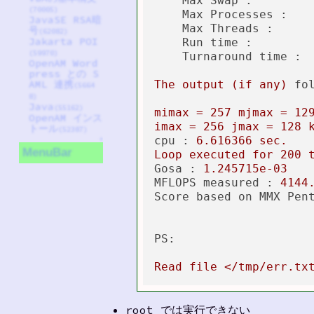
Max Swap :
(70005)
Max Processes :
JavaSE RSA暗
Max Threads :
号
(62082)
Jakarta POI
Run time :
(59970)
Turnaround time :
OpenAM Word
press との S
The
output
(if
any)
fo
AML 連携
(5664
8)
Java
(55162)
mimax
=
257
mjmax
=
12
OpenAM インス
imax
=
256
jmax
=
128
トール
(52387)
cpu :
6.616366
sec.
↑
MenuBar
Loop
executed
for
200
Gosa :
1.245715e-03
MFLOPS measured :
4144
Score based on MMX Pen
PS:
Read
file
</tmp/err.tx
root では実行できない