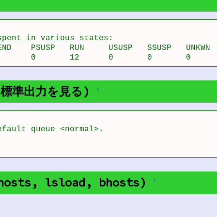
pent in various states:

END    PSUSP   RUN     USUSP   SSUSP   UNKWN  
       0       12      0       0       0     
ドの標準出力を見る)
†
fault queue <normal>.

sts, lsload, bhosts)
†