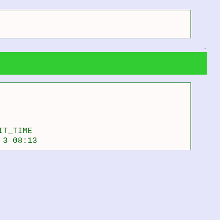
↑
T_TIME

 3 08:13