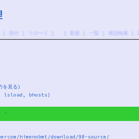
理
|
添付
|
リロード
] [
新規
|
一覧
|
単語検索
|
力を見る)
lsload, bhosts)
る
†
percom/himenobmt/download/98-source/