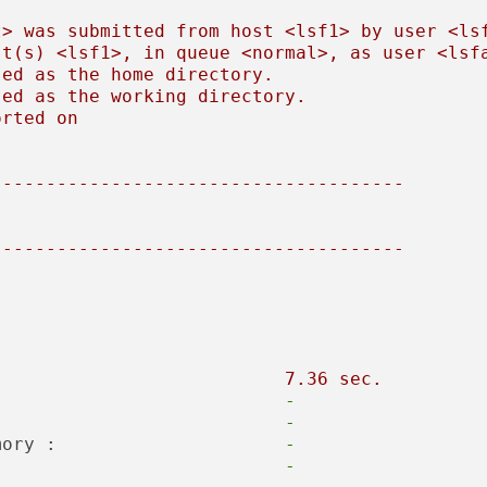
t>
was
submitted
from
host
<lsf1>
by
user
<ls
st(s)
<lsf1>,
in
queue
<normal>,
as
user
<lsf
sed
as
the
home
directory.
sed
as
the
working
directory.
orted
on
--------------------------------------
--------------------------------------
.
:
7.36
sec.
-
-
mory :
-
-