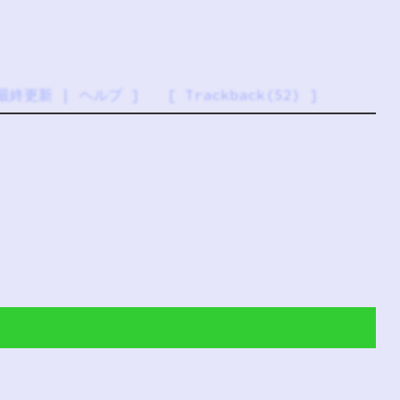
最終更新
|
ヘルプ
] [
Trackback(52)
]