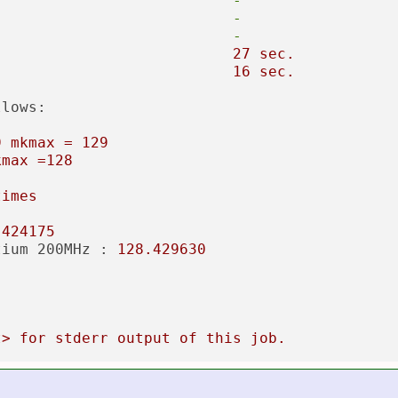
-
-
-
27
sec.
16
sec.
llows:
9
mkmax
=
129
kmax
=128
times
.424175
tium 200MHz :
128.429630
t>
for
stderr
output
of
this
job.