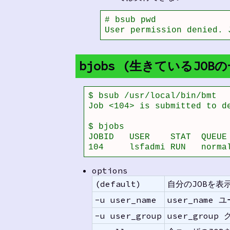
# bsub pwd

User permission denied. 
bjobs (生きているJOB
$ bsub /usr/local/bin/bmt

Job <104> is submitted to de
$ bjobs

JOBID   USER    STAT  QUEUE
104     lsfadmi RUN   norma
options
(default)
自分のJOBを表
-u user_name
user_name 
-u user_group
user_group