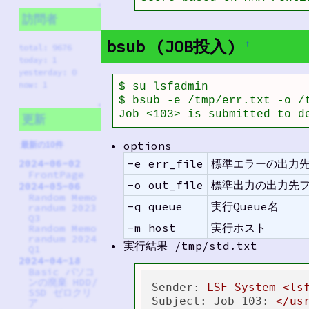
↑
訪問者
bsub (JOB投入)
†
total: 9676
today: 1
yesterday: 0
now: 1
$ su lsfadmin

$ bsub -e /tmp/err.txt -o /t
↑
Job <103> is submitted to d
更新
options
最新の10件
-e err_file
標準エラーの出力
2024-06-02
FrontPage
-o out_file
標準出力の出力先
2024-05-06
Random Memo
-q queue
実行Queue名
randum 2023
Q3
-m host
実行ホスト
Random Memo
randum 2024
実行結果 /tmp/std.txt
Q1
2024-04-18
Basic パソコ
ンの廃棄 HDD/
Sender:
LSF
System
<ls
SSD ゼロクリ
Subject: Job 103:
</us
ア