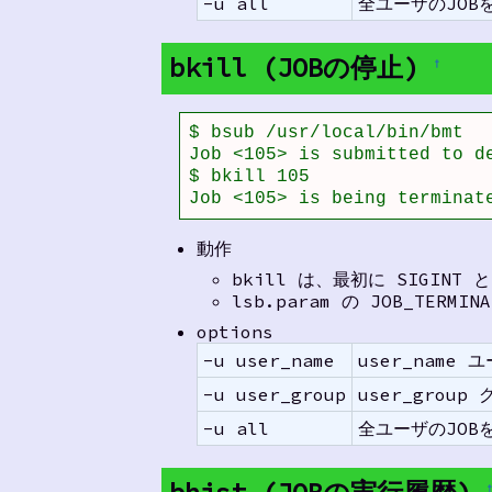
-u all
全ユーザのJOB
bkill (JOBの停止)
†
$ bsub /usr/local/bin/bmt

Job <105> is submitted to de
$ bkill 105

Job <105> is being terminat
動作
bkill は、最初に SIGINT と
lsb.param の JOB_TERM
options
-u user_name
user_name
-u user_group
user_grou
-u all
全ユーザのJOB