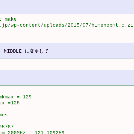
 make

.jp/wp-content/uploads/2015/07/himenobmt.c.zip
 = MIDDLE に変更して
kmax = 129

x =128

es

5787

um 200MHz : 121.109259