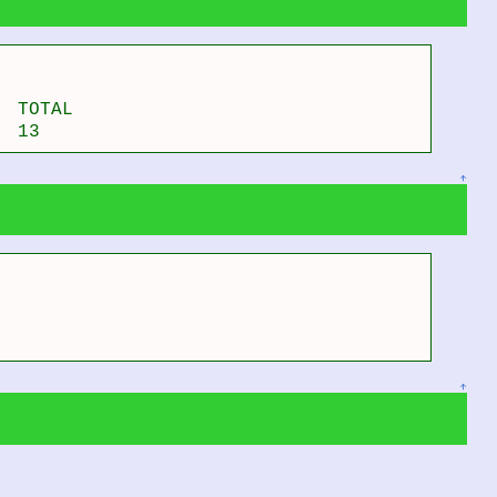
 TOTAL

  13   
↑
↑