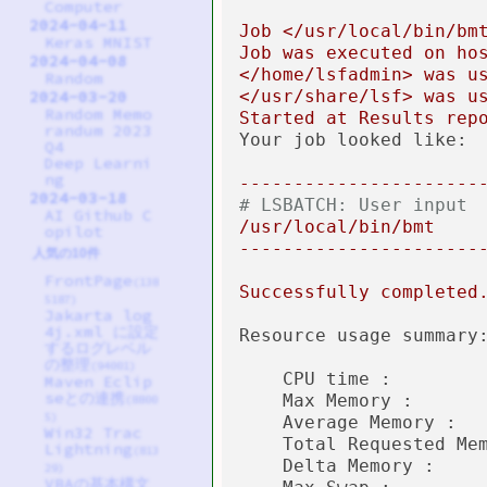
Computer
2024-04-11
Job
</usr/local/bin/bm
Keras MNIST
Job
was
executed
on
ho
2024-04-08
</home/lsfadmin>
was
u
Random
</usr/share/lsf>
was
u
2024-03-20
Random Memo
Started
at
Results
rep
randum 2023
Your job looked like:
Q4
Deep Learni
ng
----------------------
2024-03-18
# LSBATCH: User input
AI Github C
/usr/local/bin/bmt
opilot
----------------------
人気の10件
FrontPage
(138
Successfully
completed
5187)
Jakarta log
4j.xml に設定
Resource usage summary
するログレベル
の整理
(94001)
CPU time :
Maven Eclip
seとの連携
Max Memory :
(8800
5)
Average Memory :
Win32 Trac
Total Requested Me
Lightning
(813
Delta Memory :
29)
VBAの基本構文