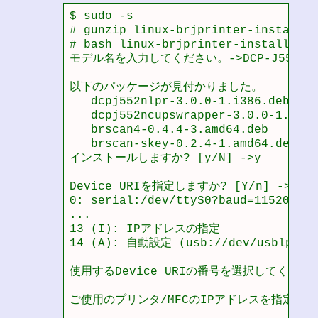
$ sudo -s

# gunzip linux-brjprinter-installer
# bash linux-brjprinter-installer-2
モデル名を入力してください。->DCP-J552N

以下のパッケージが見付かりました。

   dcpj552nlpr-3.0.0-1.i386.deb

   dcpj552ncupswrapper-3.0.0-1.i386
   brscan4-0.4.4-3.amd64.deb

   brscan-skey-0.2.4-1.amd64.deb

インストールしますか? [y/N] ->y

Device URIを指定しますか? [Y/n] ->Y

0: serial:/dev/ttyS0?baud=115200

...

13 (I): IPアドレスの指定

14 (A): 自動設定 (usb://dev/usblp0)

使用するDevice URIの番号を選択してください。
ご使用のプリンタ/MFCのIPアドレスを指定してくださ