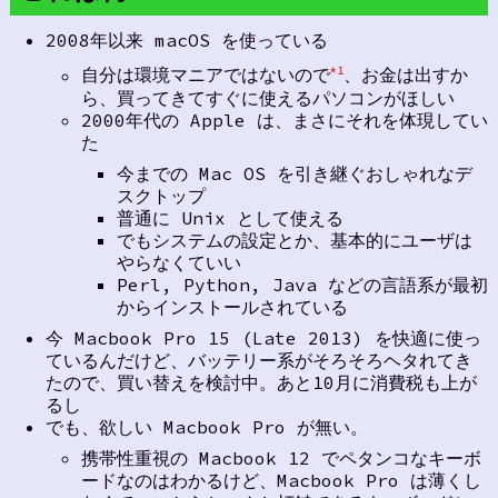
2008年以来 macOS を使っている
自分は環境マニアではないので
、お金は出すか
*1
ら、買ってきてすぐに使えるパソコンがほしい
2000年代の Apple は、まさにそれを体現してい
た
今までの Mac OS を引き継ぐおしゃれなデ
スクトップ
普通に Unix として使える
でもシステムの設定とか、基本的にユーザは
やらなくていい
Perl, Python, Java などの言語系が最初
からインストールされている
今 Macbook Pro 15 (Late 2013) を快適に使っ
ているんだけど、バッテリー系がそろそろヘタれてき
たので、買い替えを検討中。あと10月に消費税も上が
るし
でも、欲しい Macbook Pro が無い。
携帯性重視の Macbook 12 でペタンコなキーボ
ードなのはわかるけど、Macbook Pro は薄くし