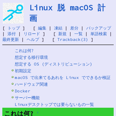
Linux 脱 macOS 計
画
[
トップ
] [
編集
|
凍結
|
差分
|
バックアップ
|
添付
|
リロード
] [
新規
|
一覧
|
単語検索
|
最終更新
|
ヘルプ
] [
Trackback(3)
]
これは何?
想定する移行環境
想定する OS (ディストリビューション)
初期設定
macOS で出来てるあれを Linux でできるか検証
ハードウェア関連
Docker
サーバー機能
Linuxデスクトップでは要らないもの一覧
これは何?
†