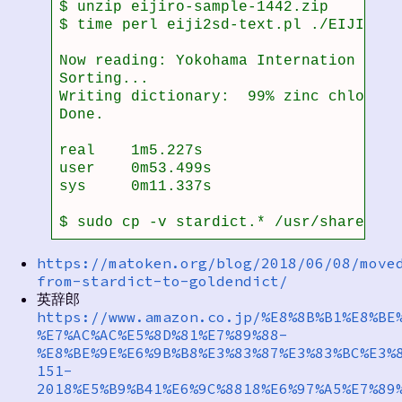
$ unzip eijiro-sample-1442.zip 

$ time perl eiji2sd-text.pl ./EIJIRO-S
Now reading: Yokohama Internation

Sorting...

Writing dictionary:  99% zinc chlorine 
Done.

real	1m5.227s

user	0m53.499s

sys	0m11.337s

$ sudo cp -v stardict.* /usr/share/gol
https://matoken.org/blog/2018/06/08/move
from-stardict-to-goldendict/
英辞郎
https://www.amazon.co.jp/%E8%8B%B1%E8%BE
%E7%AC%AC%E5%8D%81%E7%89%88-
%E8%BE%9E%E6%9B%B8%E3%83%87%E3%83%BC%E3%
151-
2018%E5%B9%B41%E6%9C%8818%E6%97%A5%E7%89