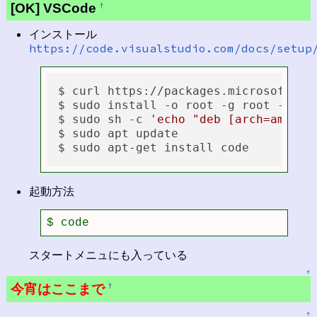
[OK] VSCode
†
インストール
https://code.visualstudio.com/docs/setup
$ curl https://packages.microsoft.co
$ sudo install -o root -g root -m 644
$ sudo sh -c 
'echo "deb [arch=amd64 
$ sudo apt update

起動方法
$ code
スタートメニュにも入っている
↑
今宵はここまで
†
↑