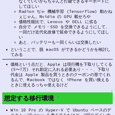
なくていいからちゃんと打鍵できるキーボードに
してほしい
Radion ぢゃ 機械学習 (Tensorflow) 動かね
ぇじゃん。Nvidia の GPU 載せろや
価格性能比で、Lenovo や DELL に劣る
自分で メモリ・SSD を交換できるようにして、
一回だけ近代化改修で延命できるようにしてほし
い
あと、バッテリーも一回くらいは交換したい
ということで、脱 macOS ができるかどうかを検討し
てみる
価格という点だと、Apple は現行機を下取りしてくる
(5〜7万) それ勘定に入れる必要あり・・・、下取り
代金は Apple 製品を買うときのクーポンの形でくれ
るんで、Macbook ではなく iPhone を買い換える
ときに使えるっちゃ使えるけど
↑
想定する移行環境
†
Win 10 Pro の Hyper-V で Ubuntu ベースのデ