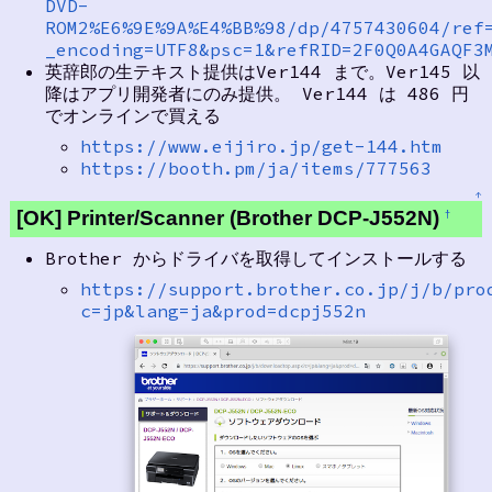
DVD-
ROM2%E6%9E%9A%E4%BB%98/dp/4757430604/ref
_encoding=UTF8&psc=1&refRID=2F0Q0A4GAQF3
英辞郎の生テキスト提供はVer144 まで。Ver145 以
降はアプリ開発者にのみ提供。 Ver144 は 486 円
でオンラインで買える
https://www.eijiro.jp/get-144.htm
https://booth.pm/ja/items/777563
↑
[OK] Printer/Scanner (Brother DCP-J552N)
†
Brother からドライバを取得してインストールする
https://support.brother.co.jp/j/b/pro
c=jp&lang=ja&prod=dcpj552n