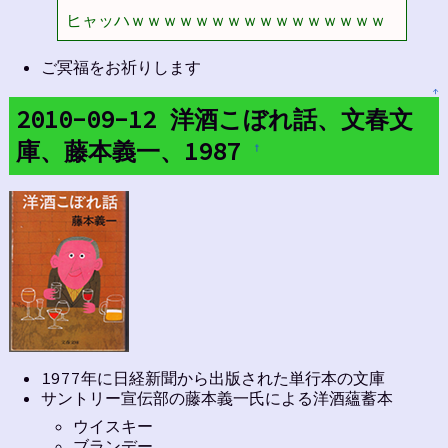
ヒャッハｗｗｗｗｗｗｗｗｗｗｗｗｗｗｗｗ 
ご冥福をお祈りします
↑
2010-09-12 洋酒こぼれ話、文春文
庫、藤本義一、1987
†
1977年に日経新聞から出版された単行本の文庫
サントリー宣伝部の藤本義一氏による洋酒蘊蓄本
ウイスキー
ブランデー