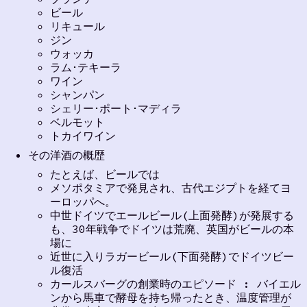
ビール
リキュール
ジン
ウォッカ
ラム･テキーラ
ワイン
シャンパン
シェリー･ポート･マディラ
ベルモット
トカイワイン
その洋酒の概歴
たとえば、ビールでは
メソポタミアで発見され、古代エジプトを経てヨ
ーロッパへ。
中世ドイツでエールビール(上面発酵)が発展する
も、30年戦争でドイツは荒廃、英国がビールの本
場に
近世に入りラガービール(下面発酵)でドイツビー
ル復活
カールスバーグの創業時のエピソード : バイエル
ンから馬車で酵母を持ち帰ったとき、温度管理が