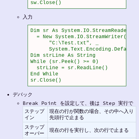
sw.Close()
入力
Dim sr As System.IO.StreamReader _

  = New System.IO.StreamWriter( _

      "C:\Test.txt", _          
      System.Text.Encoding.Defau
Dim strLine As String

While (sr.Peek() >= 0)         
  strLine = sr.ReadLine()

End While

sr.Close()
デバック
Break Point を設定して、後は Step 実行で
ステップ
現在の行が関数の場合、その中へ入り
イン
先頭行で止まる
ステップ
現在の行を実行し、次の行で止まる
オーバー