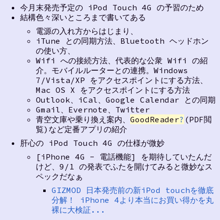
今月末発売予定の iPod Touch 4G の予習のため
結構色々深いところまで書いてある
電源の入れ方からはじまり、
iTune との同期方法、Bluetooth ヘッドホン
の使い方、
Wifi への接続方法、代表的な公衆 Wifi の紹
介。モバイルルーターとの連携。Windows
7/Vista/XP をアクセスポイントにする方法、
Mac OS X をアクセスポイントにする方法
Outlook、iCal、Google Calendar との同期
Gmail、Evernote、Twitter
青空文庫や乗り換え案内、
GoodReader
?
(PDF閲
覧)など定番アプリの紹介
肝心の iPod Touch 4G の仕様が微妙
[iPhone 4G - 電話機能] を期待していたんだ
けど、9/1 の発表でふたを開けてみると微妙なス
ペックだなぁ
GIZMOD 日本発売前の新iPod touchを徹底
分解！ iPhone 4より本当にお買い得かを丸
裸に大検証...