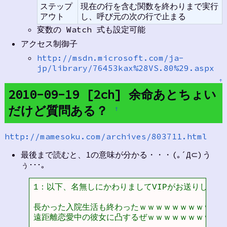
ステップ
現在の行を含む関数を終わりまで実行
アウト
し、呼び元の次の行で止まる
変数の Watch 式も設定可能
アクセス制御子
http://msdn.microsoft.com/ja-
jp/library/76453kax%28VS.80%29.aspx
↑
2010-09-19 [2ch] 余命あとちょい
だけど質問ある？
†
http://mamesoku.com/archives/803711.html
最後まで読むと、1の意味が分かる・・・(｡´Д⊂)う
ぅ･･･｡
1：以下、名無しにかわりましてVIPがお送りします：2010/
長かった入院生活も終わったｗｗｗｗｗｗｗｗｗｗｗ
遠距離恋愛中の彼女に凸するぜｗｗｗｗｗｗｗｗｗｗ