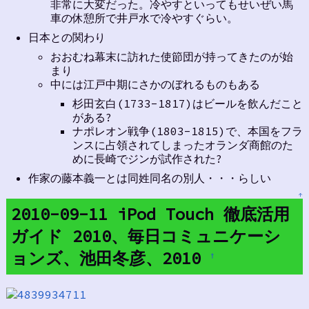
非常に大変だった。冷やすといってもせいぜい馬
車の休憩所で井戸水で冷やすぐらい。
日本との関わり
おおむね幕末に訪れた使節団が持ってきたのが始
まり
中には江戸中期にさかのぼれるものもある
杉田玄白(1733-1817)はビールを飲んだこと
がある?
ナポレオン戦争(1803-1815)で、本国をフラ
ンスに占領されてしまったオランダ商館のた
めに長崎でジンが試作された?
作家の藤本義一とは同姓同名の別人・・・らしい
↑
2010-09-11 iPod Touch 徹底活用
ガイド 2010、毎日コミュニケーシ
ョンズ、池田冬彦、2010
†