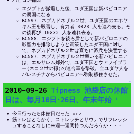
バビロン捕囚
エジプトが撤退した後、ユダ王国は新バビロニア
の属国になる
BC597、ネブカドネザル２世、ユダ王国のエホヤ
キム王を殺害し、有力者 3023 人を連れ去る。そ
の後再び 10832 人を連れ去る。
BC588、エジプトを後ろ盾として新バビロニアの
影響力を排除しようと画策したユダ王国に対し
て、ネブカドネザル２世は直ちに派兵を決意する
BC587、ネブカドネザル２世率いる新バビロニア
は、エルサレム郊外で、ユダ王国とウアフイブラ
ー(ネコ２世の孫)の連合軍を撃破。全ユダヤ人を
パレスチナからバビロニアへ強制移住させた。
↑
2010-09-26
Tipness 池袋店の休館
日は、毎月10日･26日、年末年始
†
今日行ったら休館日だった orz
筋トレはともかく、ストレッチとサウナでリフレッシ
ュすることなしに来週一週間持つんだろうか・・・
↑