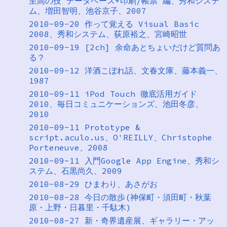
至高の技 データベース+印刷/帳票 編、秀和システ
ム、増田智明、池谷京子、2007
2010-09-20 作って覚える Visual Basic
2008、秀和システム、荻原裕之、宮崎昭世
2010-09-19 [2ch] 余命あとちょいだけど質問あ
る？
2010-09-12 洋酒こぼれ話、文春文庫、藤本義一、
1987
2010-09-11 iPod Touch 徹底活用ガイド
2010、毎日コミュニケーションズ、池田冬彦、
2010
2010-09-11 Prototype &
script.aculo.us、O'REILLY、Christophe
Porteneuve、2008
2010-09-11 入門Google App Engine、秀和シ
ステム、石黒尚久、2009
2010-08-29 ひまわり、あさがお
2010-08-28 今日の散歩(神保町・須田町・秋葉
原・上野・日暮里・千駄木)
2010-08-27 新・奇界遺産展、ギャラリー・アッ