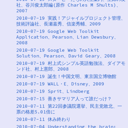
社、谷川俊太郎編(原作 Charles M Shults)、
2007
2010-07-19 実践！アジャイルプロジェクト管理、
技術評論社、長瀬嘉秀、信楽秀輔、2009
2010-07-19 Google Web Toolkit
Application、Pearson、Lian Dewsbury、
2008
2010-07-19 Google Web Toolkit
Solution、Pearson、David Geary、2008
2010-07-19 村上式シンプル英語勉強法、ダイアモ
ンド社、村上憲郎、2008
2010-07-19 誕生！中国文明、東京国立博物館
2010-07-19 WALL・E、Disney、2009
2010-07-19 Sprit、Lindberg
2010-07-15 善きサマリア人って誰だっけ？
2010-07-11 第22回参議院選挙、民主党敗北、一
票の格差5.01倍に
2010-07-11 休み終わり
2010-07-04 Understanding the brain: