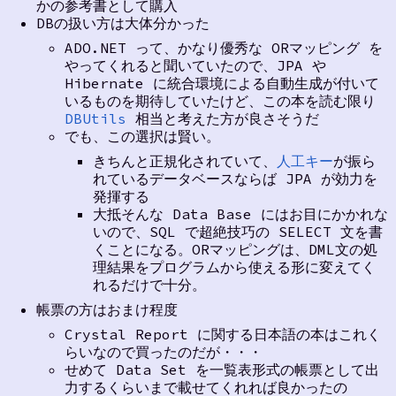
かの参考書として購入
DBの扱い方は大体分かった
ADO.NET って、かなり優秀な ORマッピング を
やってくれると聞いていたので、JPA や
Hibernate に統合環境による自動生成が付いて
いるものを期待していたけど、この本を読む限り
DBUtils
相当と考えた方が良さそうだ
でも、この選択は賢い。
きちんと正規化されていて、
人工キー
が振ら
れているデータベースならば JPA が効力を
発揮する
大抵そんな Data Base にはお目にかかれな
いので、SQL で超絶技巧の SELECT 文を書
くことになる。ORマッピングは、DML文の処
理結果をプログラムから使える形に変えてく
れるだけで十分。
帳票の方はおまけ程度
Crystal Report に関する日本語の本はこれく
らいなので買ったのだが・・・
せめて Data Set を一覧表形式の帳票として出
力するくらいまで載せてくれれば良かったの