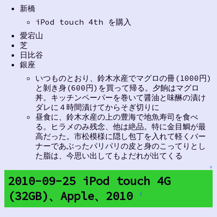
新橋
iPod touch 4th を購入
愛宕山
芝
日比谷
銀座
いつものとおり、鈴木水産でマグロの冊(1000円)
と剝き身(600円)を買って帰る。夕餉はマグロ
丼。キッチンペーパーを巻いて醤油と味醂の漬け
ダレに４時間漬けてからそぎ切りに
昼食に、鈴木水産の上の豊海で地魚寿司を食べ
る。ヒラメのみ残念、他は絶品。特に金目鯛が最
高だった。市松模様に隠し包丁を入れて軽くバー
ナーであぶったパリパリの皮と身のこってりとし
た脂は、今思い出してもよだれが出てくる
↑
2010-09-25 iPod touch 4G
(32GB)、Apple、2010
†