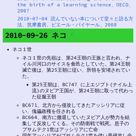
the birth of a learning science、OECD、
2007
2010-07-04 読んでいない本について堂々と語る方
法、筑摩書房、ピエール・バイヤール、2008
2010-09-26 ネコ
†
ネコ１世
ネコ１世の先祖は、第24王朝の王族と言われ、ナ
イル川河口のサイスを食邑としていた。第24王朝
滅亡後は、第25王朝に従い、所領を安堵されてい
た。
第25王朝は、BC747 に上エジプト(ナイル上
流)のヌビア王国が、第24王朝に取って代わっ
た征服王朝
BC671、北方から侵攻してきたアッシリアに従
い、傀儡政権を任される
BC664、南方に撤退していたヌビア人が勢力を結
集して反攻してくる。その防衛戦で戦死。息子の
プサムテク1世はアッシリアに亡命
同年アッシリアがプサムテク1世を伴い再侵攻し全