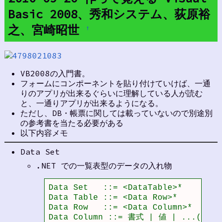
Basic 2008、秀和システム、荻原裕
之、宮崎昭世
†
VB2008の入門書。
フォームにコンポーネントを貼り付けていけば、一通
りのアプリが出来るぐらいに理解している人が読む
と、一通りアプリが出来るようになる。
ただし、DB・帳票に関しては載っていないので別途別
の参考書を当たる必要がある
以下内容メモ
Data Set
.NET での一覧表型のデータの入れ物
Data Set   ::= <DataTable>*

Data Table ::= <Data Row>*

Data Row   ::= <Data Column>*

Data Column ::= 書式 | 値 | ...(etc)