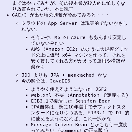
まではやってみたが、その後本業が殺人的に忙しくな
り放置されていた。本日読了
GAE/J が出た頃の興奮が冷めてみると・・・
クラウドの App Server は現実的でないかもし
れない。
そういや、MS の Azure もあんまり安定し
ていないみたい
AWS (Amazon EC2) のように大規模グリッ
ドの上に仮想 x64 マシンを作って、それを
安く貸してくれる方がかえって運用や構築が
楽かも
JDO よりも JPA + memcached かな
今の関心は、JavaEE6
ようやく使えるようになった JSF2
web.xml 不要 (Annotation で定義する)
EJB3.1で復活した Session Bean
JPA自体は、既に10年選手でデファクトスタ
ンダードになりつつある。EJB3.1 で DI 的
に使えるようになれば、これ一択かな
Message Driven Bean とかももう一度使
ってみたい (CommonJ の正式版?)