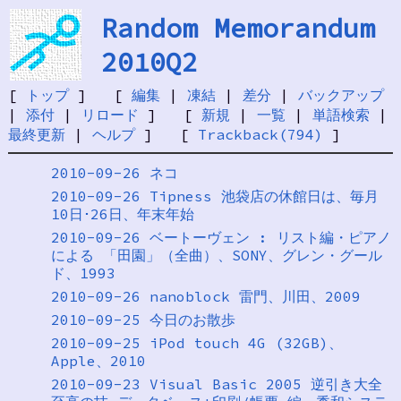
Random Memorandum
2010Q2
[
トップ
] [
編集
|
凍結
|
差分
|
バックアップ
|
添付
|
リロード
] [
新規
|
一覧
|
単語検索
|
最終更新
|
ヘルプ
] [
Trackback(794)
]
2010-09-26 ネコ
2010-09-26 Tipness 池袋店の休館日は、毎月
10日･26日、年末年始
2010-09-26 ベートーヴェン : リスト編・ピアノ
による 「田園」（全曲）、SONY、グレン・グール
ド、1993
2010-09-26 nanoblock 雷門、川田、2009
2010-09-25 今日のお散歩
2010-09-25 iPod touch 4G (32GB)、
Apple、2010
2010-09-23 Visual Basic 2005 逆引き大全