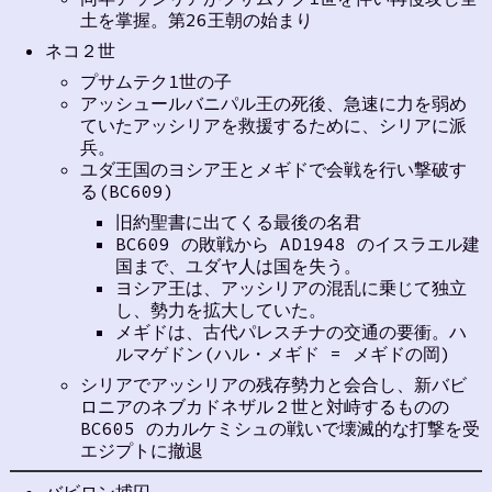
土を掌握。第26王朝の始まり
ネコ２世
プサムテク1世の子
アッシュールバニパル王の死後、急速に力を弱め
ていたアッシリアを救援するために、シリアに派
兵。
ユダ王国のヨシア王とメギドで会戦を行い撃破す
る(BC609)
旧約聖書に出てくる最後の名君
BC609 の敗戦から AD1948 のイスラエル建
国まで、ユダヤ人は国を失う。
ヨシア王は、アッシリアの混乱に乗じて独立
し、勢力を拡大していた。
メギドは、古代パレスチナの交通の要衝。ハ
ルマゲドン(ハル・メギド = メギドの岡)
シリアでアッシリアの残存勢力と会合し、新バビ
ロニアのネブカドネザル２世と対峙するものの
BC605 のカルケミシュの戦いで壊滅的な打撃を受
エジプトに撤退