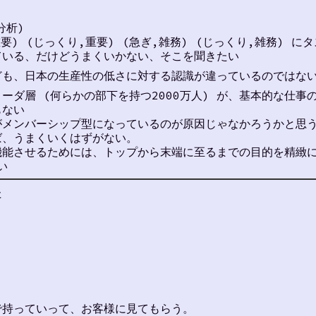
分析)
要) (じっくり,重要) (急ぎ,雑務) (じっくり,雑務) 
ている、だけどうまくいかない、そこを聞きたい
ども、日本の生産性の低さに対する認識が違っているのではな
ーダ層 (何らかの部下を持つ2000万人) が、基本的な仕
もない
がメンバーシップ型になっているのが原因じゃなかろうかと思
ば、うまくいくはずがない。
機能させるためには、トップから末端に至るまでの目的を精緻
い
た
？
？
？
？
まで持っていって、お客様に見てもらう。