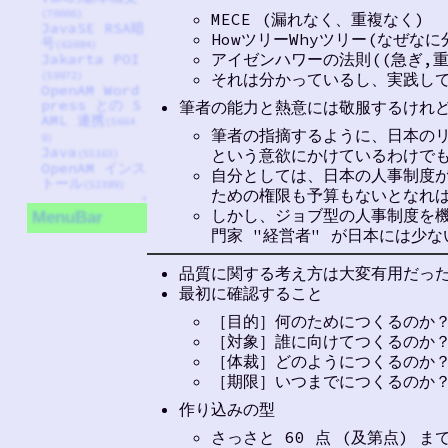
(70006)
MECE (漏れなく、重複なく)
JavaSE RSA暗
HowツリーWhyツリー(なぜなに
号
(62084)
アイゼンハワーの法則((急ぎ,重
Jakarta POI
それは分かっているし、実践し
(59972)
OpenAM Word
press との S
筆者の能力と熱意には敬服するけれ
AML 連携
(5664
筆者の指摘するように、日本のリ
9)
Java
という意欲にかけているわけで
(55163)
OpenAM インス
自分としては、日本の人事制度
トール
(52389)
ための権限も予算もないとなれ
↑
しかし、ジョブ型の人事制度を
MenuBar
門家 "経営者" が日本には少な
品質に関する考え方は大変有用だっ
最初に確認すること
［目的］何のためにつくるのか
［対象］誰に向けてつくるのか
［体裁］どのようにつくるのか
［期限］いつまでにつくるのか
作り込みの型
さっさと 60 点 (及第点) 