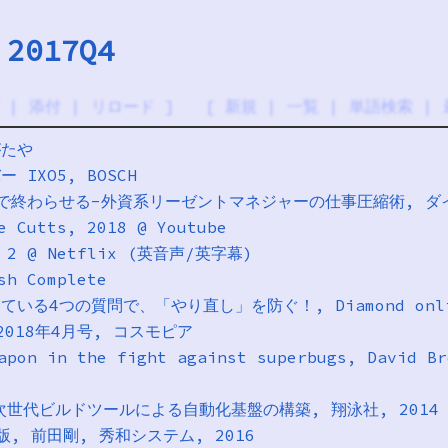
 2017Q4
|
添付
|
リロード
] [
新規
|
一覧
|
単語検索
|
がたや
 IXO5, BOSCH
3分で終わらせる-外資系リーゼントマネジャーの仕事圧縮術, ダイ
e Cutts, 2018 @ Youtube
on 2 @ Netflix (英音声/英字幕)
sh Complete
っている4つの質問で、「やり直し」を防ぐ！, Diamond onl
 2018年4月号, コスモピア
apon in the fight against superbugs, David Br
入門 次世代ビルドツールによる自動化基盤の構築, 翔泳社, 2014
第5版, 前田剛, 秀和システム, 2016