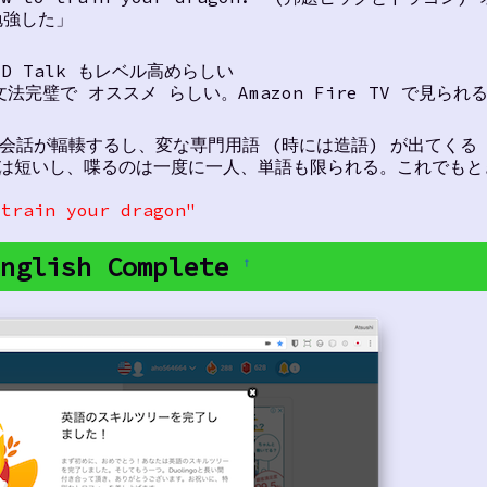
勉強した」
D Talk もレベル高めらしい
完璧で オススメ らしい。Amazon Fire TV で見られる
、会話が輻輳するし、変な専門用語 (時には造語) が出てくる
フは短いし、喋るのは一度に一人、単語も限られる。これでもと
 train your dragon"
English Complete
†