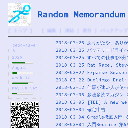
Random Memorandum
[
トップ
] [
編集
|
凍結
|
差分
|
バックアップ
2018-03-26 ありがたや、あり
2026-08-0
2018-03-25 バッテリードライバー
8
2018-03-25 すべての仕事を
2026
2018-03-25 Rat Race, Stev
August
2018-03-22 Expanse Seas
Week 32
2018-03-22 Duolingo Engli
2018-03-12 仕事が速い人が使
Day 08 Sat
2018-03-06 多聴多読マガジン
2018-03-05 [TED] A new we
2018-03-04 確定申告
2018-03-04 Gradle徹底
2018-03-04 入門Redmine 