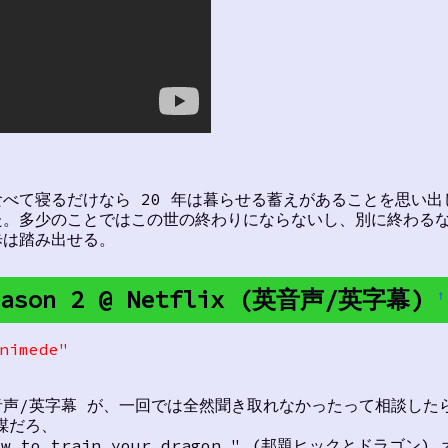
べて寝るだけなら 20 年は暮らせる蓄えがあることを思い出
た。多少のことではこの世の終わりにならないし、別に終わる
歩は踏み出せる。
 Season 2 @ Netflix (英音声/英字幕)
†
nimede"
英音声/英字幕 が、一回では全然聞き取れなかったって相談した
無謀だろ、
to train your dragon." (邦題ヒックとドラゴン