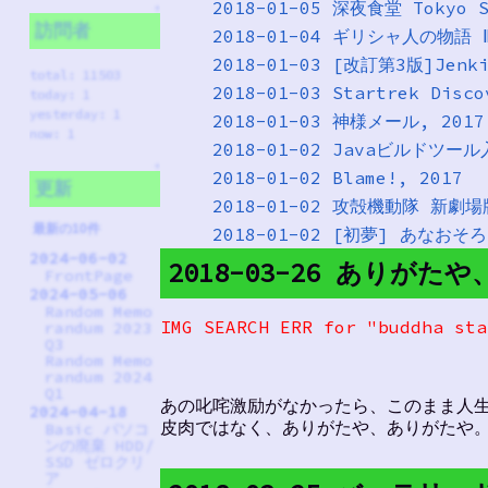
2018-01-05 深夜食堂 Tokyo St
↑
訪問者
2018-01-04 ギリシャ人の物語
2018-01-03 [改訂第3版]Jenki
total: 11503
2018-01-03 Startrek Disco
today: 1
yesterday: 1
2018-01-03 神様メール, 2017
now: 1
2018-01-02 Javaビルドツー
↑
2018-01-02 Blame!, 2017
更新
2018-01-02 攻殻機動隊 新劇場版
最新の10件
2018-01-02 [初夢] あなおそ
2024-06-02
2018-03-26 ありが
FrontPage
2024-05-06
Random Memo
IMG SEARCH ERR for "buddha sta
randum 2023
Q3
Random Memo
randum 2024
Q1
あの叱咤激励がなかったら、このまま人
2024-04-18
皮肉ではなく、ありがたや、ありがたや
Basic パソコ
ンの廃棄 HDD/
SSD ゼロクリ
ア