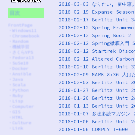
2018-03-03 なりたい, 畠中恵
2018-02-19 Expanse Seas
目次
2018-02-17 Berlitz Unit 3
FrontPage
2018-02-12 Spring Fra
・
Windows11
2018-02-12 Spring Bo
・
Chromebook
・
Random
2018-02-12 Spring徹底入門
・
機械学習
2018-02-12 Startrek Dis
・
さくらVPS
・
Fedora13
・
SuSe10
2018-02-10 Berlitz Unit 3
・
Docker
・
Ansible
2018-02-09 MARK 8:
・
Java
2018-02-03 Berlitz Unit 3
・
Scala
2018-01-27 Berlitz Unit 2
・
Python
・
Ruby
2018-01-20 Berlitz Unit 2
・
Lisp
2018-01-13 Berlitz Unit 2
・
Computer
・
GIS
2018-01-07 多聴多読マガジン
・
HTML
2018-01-06 Berlitz Unit 2
・
Culture
・
Link
2018-01-06 COMPLY T-600