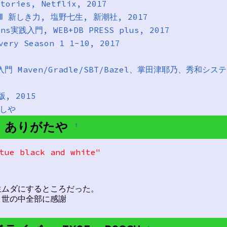
ories, Netflix, 2017
 Ⅲ 新しき力, 塩野七生, 新潮社, 2017
ns実践入門, WEB+DB PRESS plus, 2017
very Season 1 1-10, 2017
ル入門 Maven/Gradle/SBT/Bazel、掌田津耶乃、秀和システ
, 2015
ろしや
たや、ありがたや
†
tue black and white"
生ムダにするところだった。
。世の中全部に感謝