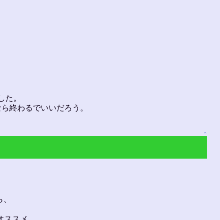
した。
なら終わるでいいだろう。
↑
ら、
) オススメ