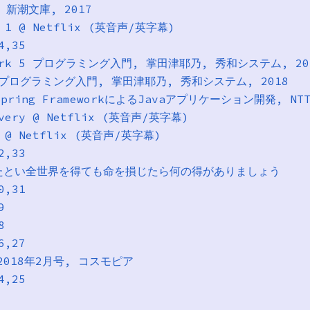
, 新潮文庫, 2017
on 1 @ Netflix (英音声/英字幕)
4,35
mework 5 プログラミング入門, 掌田津耶乃, 秀和システム, 20
ot 2 プログラミング入門, 掌田津耶乃, 秀和システム, 2018
 Spring FrameworkによるJavaアプリケーション開発, NT
covery @ Netflix (英音声/英字幕)
2018-02-12 Altered Carbon @ Netflix (英音声/英字幕)
2,33
36 人はたとい全世界を得ても命を損じたら何の得がありましょう
0,31
9
8
6,27
 2018年2月号, コスモピア
4,25