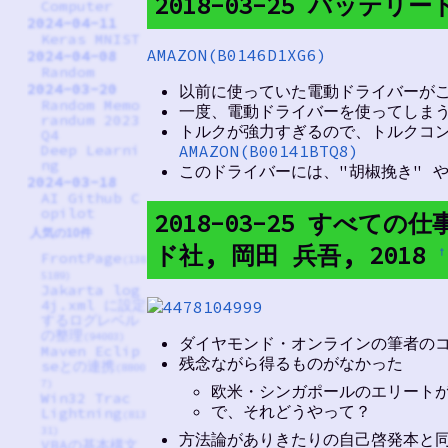
2018-03-25 バッテリー
Computer
2024-04-11
Keras MNIST
AMAZON(B0146D1XG6)
2024-04-08
Random
2024-03-20
以前に使っていた電動ドライバーがこ
Random Memo
一度、電動ドライバーを使ってしま
randum 2023
トルクが強力すぎるので、トルクコ
Q4
AMAZON(B00141BTQ8)
Deep Learni
ng
このドライバーには、"胡椒挽き" や
2024-03-18
AI Github C
opilot
2018-03-25 すべ
人気の10件
ド社, 岡田 兵吾, 2018
†
FrontPage
(138
5189)
Jakarta log
4j.xml に設定
するログレベル
の整理
(94003)
ダイヤモンド・オンラインの筆者の
Maven Eclip
残念ながら得るものがなかった
seとの連携
(8800
7)
欧米・シンガポールのエリート
Win32 Trac
で、それどうやって？
Lightning
(813
31)
方法論がありきたりの自己啓発本と
VBAの基本構文