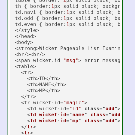
table { border: 
2
px solid black; border
th { border:
1
px solid black; background-
td.navi { border:
1
px solid black; backgr
td.odd { border:
1
px solid black; backgro
td.even { border:
1
px solid black; backgr
</style>

</head>

<body>

<strong>Wicket Pageable List Examination
<br/><br/>

<span wicket:id=
"msg"
> error message wil
<table>

  <tr>

    <th>ID</th>

    <th>NAME</th>

    <th>MP</th>

  </tr>

  <tr wicket:id=
"magic"
>

    <td wicket:id=
"id"
class
="
odd
">01</
    <
td
wicket
:
id
="
name
" 
class
="
odd
">水
    <
td
wicket
:
id
="
mp
" 
class
="
odd
">10</
  </
tr
>

  <
tr
>
