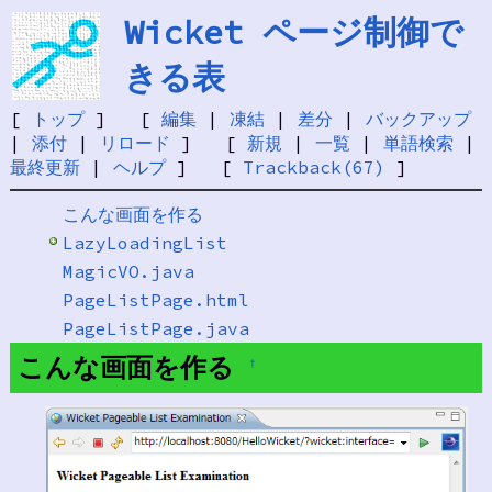
Wicket ページ制御で
きる表
[
トップ
] [
編集
|
凍結
|
差分
|
バックアップ
|
添付
|
リロード
] [
新規
|
一覧
|
単語検索
|
最終更新
|
ヘルプ
] [
Trackback(67)
]
こんな画面を作る
LazyLoadingList
MagicVO.java
PageListPage.html
PageListPage.java
こんな画面を作る
†