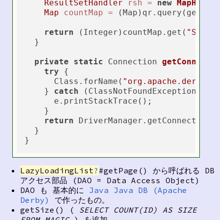
ResultSetHandler
rsh
=
new
MapHandl
Map
countMap
=
 (Map)qr.query(getCon
return
 (Integer)countMap.get(
"SIZE"
)
  }

private
static
 Connection 
getConnecti
try
 {

      Class.forName(
"org.apache.derby.j
    } 
catch
 (ClassNotFoundException e) {
      e.printStackTrace();

    }

return
 DriverManager.getConnection(C
  }

LazyLoadingList
?
#getPage() から呼ばれる DB
アクセス部品 (DAO = Data Access Object)
DAO も 基本的に
Java Java DB (Apache
Derby)
で作ったもの。
getSize() (
SELECT COUNT(ID) AS SIZE
FROM MAGIC
) を追加