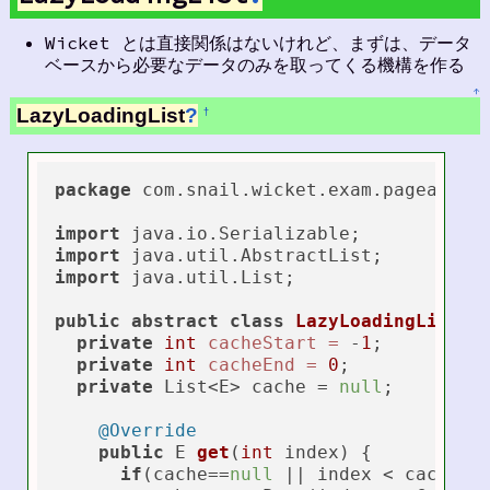
Wicket とは直接関係はないけれど、まずは、データ
ベースから必要なデータのみを取ってくる機構を作る
↑
LazyLoadingList
?
†
package
 com.snail.wicket.exam.pageable;

import
import
import
 java.util.List;

public
abstract
class
LazyLoadingList
<E
private
int
cacheStart
=
 -
1
;

private
int
cacheEnd
=
0
;

private
 List<E> cache = 
null
;

@Override
public
 E 
get
(
int
 index)
 {

if
(cache==
null
 || index < cacheSta