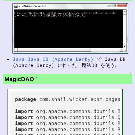
Java Java DB (Apache Derby)
で Java DB
(Apache Derby) に作った、魔法DB を使う。
↑
MagicDAO
†
package
 com.snail.wicket.exam.pageable;

import
import
import
import