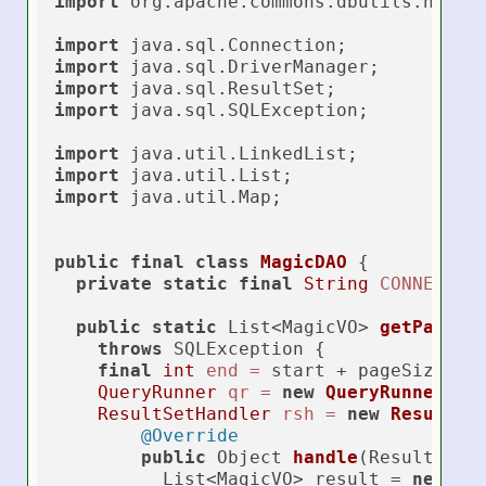
import
 org.apache.commons.dbutils.handle
import
import
import
import
 java.sql.SQLException;

import
import
import
 java.util.Map;

public
final
class
MagicDAO
 {

private
static
final
String
CONNECTIO
public
static
 List<MagicVO> 
getPage
(
f
throws
 SQLException {

final
int
end
=
 start + pageSize;

QueryRunner
qr
=
new
QueryRunner
();

ResultSetHandler
rsh
=
new
ResultSe
@Override
public
 Object 
handle
(ResultSet 
          List<MagicVO> result = 
new
Li