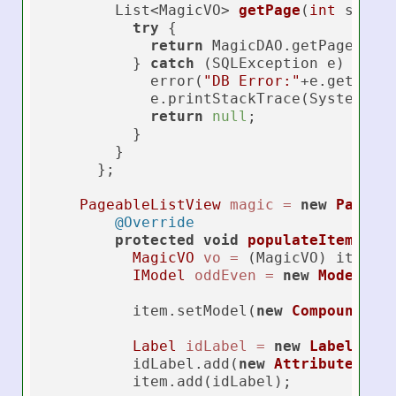
        List<MagicVO> 
getPage
(
int
 start
try
 {

return
 MagicDAO.getPage(star
          } 
catch
 (SQLException e) {

            error(
"DB Error:"
+e.getMessa
            e.printStackTrace(System.err
return
null
;

          }

        }

      };

PageableListView
magic
=
new
Pageab
@Override
protected
void
populateItem
(Lis
MagicVO
vo
=
 (MagicVO) item.ge
IModel
oddEven
=
new
Model
(vo
          item.setModel(
new
CompoundPro
Label
idLabel
=
new
Label
(Magi
          idLabel.add(
new
AttributeModi
          item.add(idLabel);
