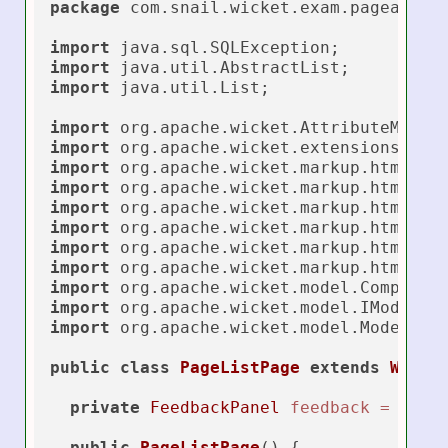
package
 com.snail.wicket.exam.pageable;

import
import
import
 java.util.List;

import
import
import
import
import
import
import
import
import
import
import
 org.apache.wicket.model.Model;

public
class
PageListPage
extends
WebPa
private
FeedbackPanel
feedback
=
new
public
PageListPage
()
 {
