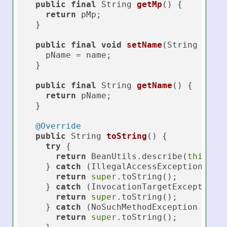
public
final
 String 
getMp
()
 {

return
 pMp;

  }

public
final
void
setName
(String name
    pName = name;

  }

public
final
 String 
getName
()
 {

return
 pName;

  }

@Override
public
 String 
toString
()
 {

try
 {

return
 BeanUtils.describe(
this
).to
    } 
catch
 (IllegalAccessException e) {
return
super
.toString();

    } 
catch
 (InvocationTargetException e
return
super
.toString();

    } 
catch
 (NoSuchMethodException e) {

return
super
.toString();
