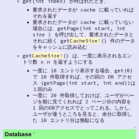
get(int index) が呼ばれたとき、
要求されたデータが cache に載っていれば
それを返す
要求されたデータが cache に載っていない
場合には、getPage(int start, int
size ) を呼び出して、要求されたデータと
それに続く get
CacheSize
?
() 件のデータ
をキャッシュに読み込む
get
CacheSize
?
() は、一度に表示されるエン
トリ数 x n を返すようにする
一度に 10 エントリ表示する場合、get(0)
で 10 件取得すれば、その回の DB アクセ
ス (getPage(int start, int end))は
１回のみ
一度に 20 件取得しておけば、ユーザがペー
ジを順に見てくれれば 2 ページ分の内容を
1 回のDBアクセスでとってこれる。しかし、
ユーザが違うところを見ると、余分に取得し
た 10 エントリ分は無駄になる
↑
Database
†