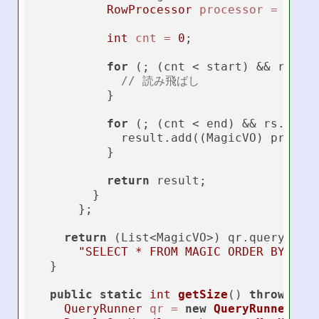
RowProcessor
processor
=
new
int
cnt
=
0
;

for
 (; (cnt < start) && rs.nex
// 読み飛ばし
          }

for
 (; (cnt < end) && rs.next(
            result.add((MagicVO) process
          }

return
 result;

        }

      };

return
 (List<MagicVO>) qr.query(getC
"SELECT * FROM MAGIC ORDER BY ID"
  }

public
static
int
getSize
()
throws
 SQL
QueryRunner
qr
=
new
QueryRunner
();
