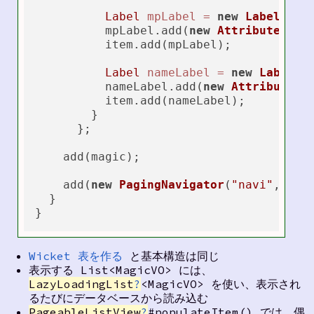
Label
mpLabel
=
new
Label
(Magi
          mpLabel.add(
new
AttributeModi
          item.add(mpLabel);

Label
nameLabel
=
new
Label
(M
          nameLabel.add(
new
AttributeMo
          item.add(nameLabel);

        }

      };

    add(magic);

    add(
new
PagingNavigator
(
"navi"
, magi
  }

Wicket 表を作る
と基本構造は同じ
表示する List<MagicVO> には、
LazyLoadingList
?
<MagicVO> を使い、表示され
るたびにデータベースから読み込む
PageableListView
?
#populateItem() では、偶