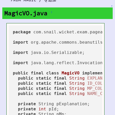
↑
MagicVO.java
†
package
 com.snail.wicket.exam.pageable;

import
 org.apache.commons.beanutils.Bean
import
 java.io.Serializable;

import
 java.lang.reflect.InvocationTarge
public
final
class
MagicVO
implements
S
public
static
final
String
EXPLANATIO
public
static
final
String
ID_COL
=
"
public
static
final
String
MP_COL
=
"
public
static
final
String
NAME_COL
=
private
 String pExplanation;

private
int
 pId;

private
 String pMp;
