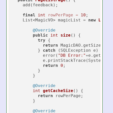
    add(feedback);

final
int
rowPerPage
=
10
;

    List<MagicVO> magicList = 
new
LazyL
@Override
public
int
size
()
 {

try
 {

return
 MagicDAO.getSize();

          } 
catch
 (SQLException e) {

            error(
"DB Error:"
+e.getMessa
            e.printStackTrace(System.err
return
0
;

          }

        }

@Override
int
getCacheSize
()
 {

return
 rowPerPage;

        }

@Override