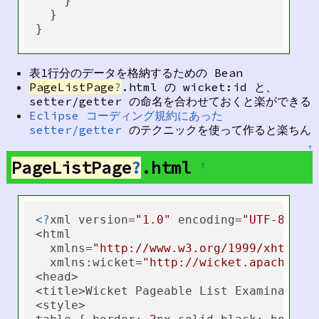
    }

  }

表1行分のデータを格納するための Bean
PageListPage
?
.html の wicket:id と、
setter/getter の命名を合わせておくと楽ができる
Eclipse コーディング規約にあった
setter/getter
のテクニックを使って作ると楽ちん
↑
PageListPage
?
.html
†
<?
xml version=
"1.0"
 encoding=
"UTF-8"
?>
<html

  xmlns=
"http://www.w3.org/1999/xhtml"
  xmlns:wicket=
"http://wicket.apache.or
<head>

<title>Wicket Pageable List Examination<
<style>
