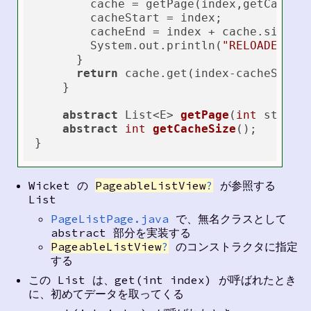
        cache = getPage(index,getCacheSi
        cacheStart = index;

        cacheEnd = index + cache.size()
        System.out.println(
"RELOADED:"
+
      }

return
 cache.get(index-cacheStart)
    }

abstract
 List<E> 
getPage
(
int
 start,
abstract
int
getCacheSize
()
;

Wicket の
PageableListView
?
が参照する
List
PageListPage.java
で、無名クラスとして
abstract 部分を実装する
PageableListView
?
のコンストラクタに指定
する
この List は、get(int index) が呼ばれたとき
に、初めてデータを取ってくる