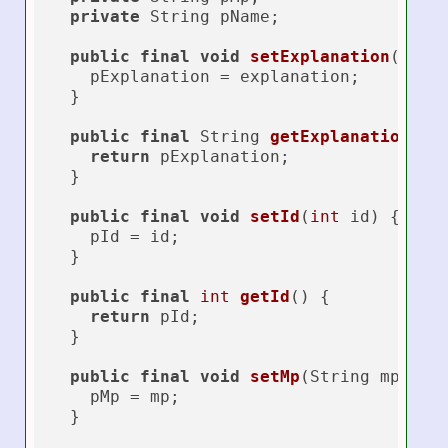
private
 String pName;

public
final
void
setExplanation
(Stri
    pExplanation = explanation;

  }

public
final
 String 
getExplanation
()
 {
return
 pExplanation;

  }

public
final
void
setId
(
int
 id)
 {

    pId = id;

  }

public
final
int
getId
()
 {

return
 pId;

  }

public
final
void
setMp
(String mp)
 {

    pMp = mp;

  }
