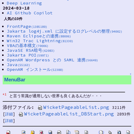
Deep Learning
2024-03-18
AI Github Copilot
人気の10件
FrontPage
(1385189)
Jakarta log4j.xml に設定するログレベルの整理
(94002)
Maven Eclipseとの連携
(88006)
Win32 Trac Lightning
(81330)
VBAの基本構文
(70006)
JavaSE RSA暗号
(62083)
Jakarta POI
(59971)
OpenAM Wordpress との SAML 連携
(56649)
Java
(55163)
OpenAM インストール
(52388)
↑
MenuBar
*1
と言う常識が通用しない世界も良くあるんだが・・・
添付ファイル:
WicketPageableList.png
3211件
WicketPageableList_DBStart.png
[
詳細
]
2893件
[
詳細
]