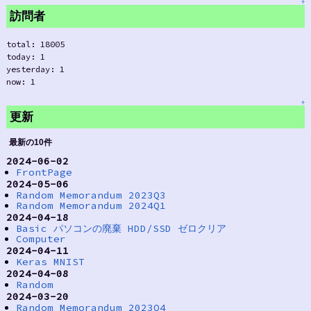
↑
訪問者
total: 18005
today: 1
yesterday: 1
now: 1
↑
更新
最新の10件
2024-06-02
FrontPage
2024-05-06
Random Memorandum 2023Q3
Random Memorandum 2024Q1
2024-04-18
Basic パソコンの廃棄 HDD/SSD ゼロクリア
Computer
2024-04-11
Keras MNIST
2024-04-08
Random
2024-03-20
Random Memorandum 2023Q4