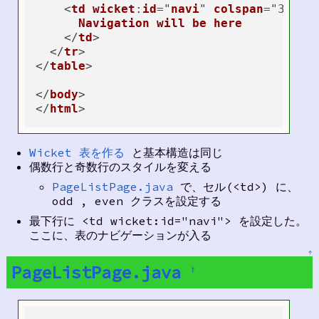
    <
td
wicket
:
id
="
navi
" 
colspan
="3" 
al
Navigation
will
be
here
    </
td
>

  </
tr
>

</
table
>

</
body
>

</
html
Wicket 表を作る
と基本構造は同じ
偶数行と奇数行のスタイルを変える
PageListPage.java
で、セル(<td>) に、
odd , even クラスを設定する
最下行に <td wicket:id="navi"> を設定した。
ここに、表のナビゲーションが入る
↑
PageListPage.java
†