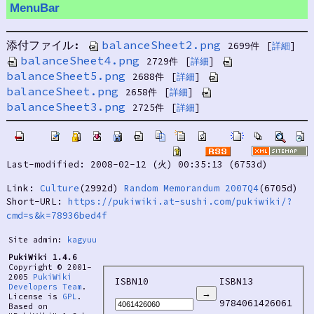
MenuBar
添付ファイル:
balanceSheet2.png
2699件
[
詳細
]
balanceSheet4.png
2729件
[
詳細
]
balanceSheet5.png
2688件
[
詳細
]
balanceSheet.png
2658件
[
詳細
]
balanceSheet3.png
2725件
[
詳細
]
Last-modified: 2008-02-12 (火) 00:35:13 (6753d)
Link:
Culture
(2992d)
Random Memorandum 2007Q4
(6705d)
Short-URL:
https://pukiwiki.at-sushi.com/pukiwiki/?
cmd=s&k=78936bed4f
Site admin:
kagyuu
PukiWiki 1.4.6
Copyright © 2001-
2005
PukiWiki
ISBN10
ISBN13
Developers Team
.
License is
GPL
.
9784061426061
Based on