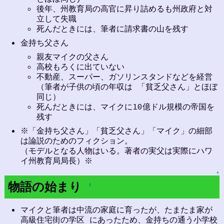
後年、州教育局の高官に昇り詰めるも州政府と対
立して失職
死んだときには、筆者に請求書の山を残す
金持ち父さん
親友マイクの父さん
高校もろくに出ていない
不動産、スーパー、ガソリンスタンドなどを経営
（筆者が子供の頃の年収は 「貧乏父さん」とほぼ
同じ）
死んだときには、マイクに10億ドル規模の帝国を
残す
※「金持ち父さん」「貧乏父さん」「マイク」の細部
は論説のためのフィクション。
（モデルとなる人物はいる。著者の実父は実際にハワ
イ州教育局局長）※
↑
物語の始まり
†
マイクと筆者は中流の家庭に育ったが、たまたま家が
高級住宅街の学区 にあったため、金持ちの通う小学校