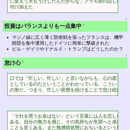
に変えて大もうけしたんだからな」アラモ砦の話しのあと
付け加えた
↑
投資はバランスよりも一点集中
†
マジノ線に広く薄く防衛戦を張ったフランスは、機甲
師団を集中運用したドイツに簡単に撃破された
ビル・ゲイツやドナルド・トランプはどうしたのか？
↑
怠け心
†
口では「忙しい、忙しい」と言いながらも、心の底では自
としているのだということがわかっている。こういうのが
の形だ。つまり、忙しい状態を続けることで怠け続ける
「それを買うお金はない」という言葉には人を悲しい気持
ある。自分の無力を感じ、その気持ちが失望へと成長した
ことも良くある。また無感情状態におちいるという場合も