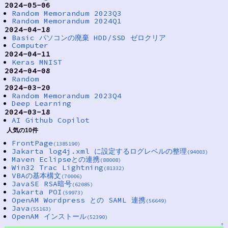
2024-05-06
Random Memorandum 2023Q3
Random Memorandum 2024Q1
2024-04-18
Basic パソコンの廃棄 HDD/SSD ゼロクリア
Computer
2024-04-11
Keras MNIST
2024-04-08
Random
2024-03-20
Random Memorandum 2023Q4
Deep Learning
2024-03-18
AI Github Copilot
人気の10件
FrontPage
(1385190)
Jakarta log4j.xml に設定するログレベルの整理
(94003)
Maven Eclipseとの連携
(88008)
Win32 Trac Lightning
(81332)
VBAの基本構文
(70006)
JavaSE RSA暗号
(62085)
Jakarta POI
(59973)
OpenAM Wordpress との SAML 連携
(56649)
Java
(55163)
OpenAM インストール
(52390)
↑