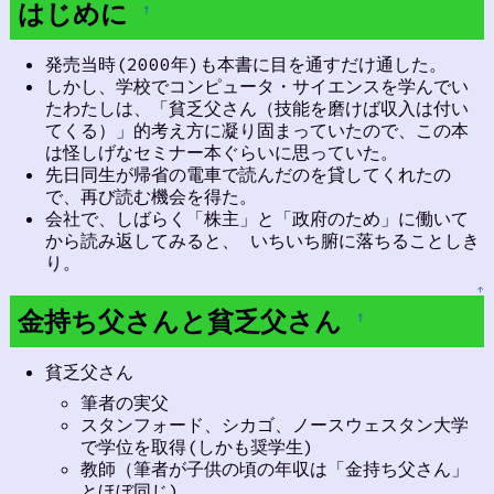
はじめに
†
発売当時(2000年)も本書に目を通すだけ通した。
しかし、学校でコンピュータ・サイエンスを学んでい
たわたしは、「貧乏父さん（技能を磨けば収入は付い
てくる）」的考え方に凝り固まっていたので、この本
は怪しげなセミナー本ぐらいに思っていた。
先日同生が帰省の電車で読んだのを貸してくれたの
で、再び読む機会を得た。
会社で、しばらく「株主」と「政府のため」に働いて
から読み返してみると、 いちいち腑に落ちることしき
り。
↑
金持ち父さんと貧乏父さん
†
貧乏父さん
筆者の実父
スタンフォード、シカゴ、ノースウェスタン大学
で学位を取得(しかも奨学生)
教師（筆者が子供の頃の年収は「金持ち父さん」
とほぼ同じ)