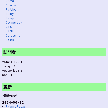
・
Java
・
Scala
・
Python
・
Ruby
・
Lisp
・
Computer
・
GIS
・
HTML
・
Culture
・
Link
↑
訪問者
total: 12071
today: 1
yesterday: 0
now: 1
↑
更新
最新の10件
2024-06-02
FrontPage