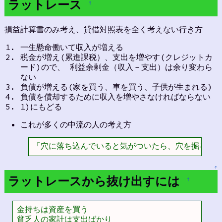
ラットレース
†
損益計算書のみ考え、貸借対照表を全く考えない行き方
一生懸命働いて収入が増える
税金が増え(累進課税）、支出を増やす(クレジットカ
ード)ので、 利益余剰金（収入－支出）は余り変わら
ない
負債が増える(家を買う、車を買う、子供が生まれる)
負債を償却するために収入を増やさなければならない
1)にもどる
これが多くの中流の人の考え方
「穴に落ち込んでいると気がついたら、穴を掘るの
↑
ラットレースから抜け出すには
†
金持ちは資産を買う

貧乏人の家計は支出ばかり
