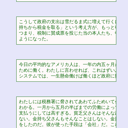
こうして政府の支出は雪だるま式に増えて行くにつれ
持ちから税金を取る」という考え方が、もっと収入の
つまり、税制に賛成票を投じた当の本人たち、中流以
ようになった。
今日の平均的なアメリカ人は、一年の内五ヶ月から六
ために働く。わたしに言わせれば、これはずいぶんと
システムでは、一生懸命働けば働くほど政府に払う
わたしには税務署に脅されてあわてふためいて会社を
わかる。一月から五月の半ばまでの労働によって得た
支払うにしては高すぎる。貧乏父さんはそんな政府の
ない。金持ち父さんもそんなことはしない。金持ち父
をしたのだ。彼が使った手段は「会社」だ。これこ