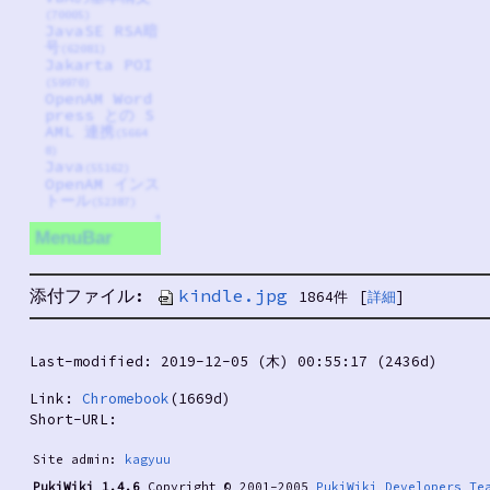
(70005)
JavaSE RSA暗
号
(62081)
Jakarta POI
(59970)
OpenAM Word
press との S
AML 連携
(5664
8)
Java
(55162)
OpenAM インス
トール
(52387)
↑
MenuBar
添付ファイル:
kindle.jpg
1864件
[
詳細
]
Last-modified: 2019-12-05 (木) 00:55:17 (2436d)
Link:
Chromebook
(1669d)
Short-URL:
Site admin:
kagyuu
PukiWiki 1.4.6
Copyright © 2001-2005
PukiWiki Developers Te