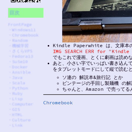
目次
FrontPage
・
Windows11
・
Chromebook
・
Random
Kindle Paperwhite は、文
・
機械学習
IMG SEARCH ERR for "Kindle
・
さくらVPS
・
Fedora13
でもこれで漫画、とくに劇画は読め
・
SuSe10
あと、小さい字でいっぱい書き込んである同
・
Docker
をタブレットモードにして縦で読むと
・
Ansible
ソ連の 解説本&旅行記 とか
・
Java
ビンテージの手回し製麺機 の解
・
Scala
・
Python
ちゃんと、Amazon で売って
・
Ruby
・
Lisp
Chromebook
・
Computer
・
GIS
・
HTML
・
Culture
・
Link