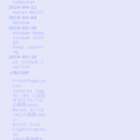
Computer
2024-04-11
Keras MNIST
2024-04-08
Random
2024-03-20
Random Memo
randum 2023
Q4
Deep Learni
ng
2024-03-18
AI Github C
opilot
人気の10件
FrontPage
(138
5187)
Jakarta log
4j.xml に設定
するログレベル
の整理
(94001)
Maven Eclip
seとの連携
(8800
5)
Win32 Trac
Lightning
(813
29)
VBAの基本構文