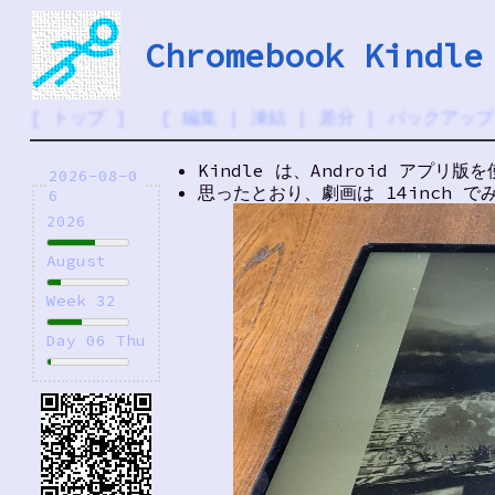
Chromebook Kindle
[
トップ
] [
編集
|
凍結
|
差分
|
バックアップ
Kindle は、Android アプリ版
2026-08-0
思ったとおり、劇画は 14inch 
6
2026
August
Week 32
Day 06 Thu