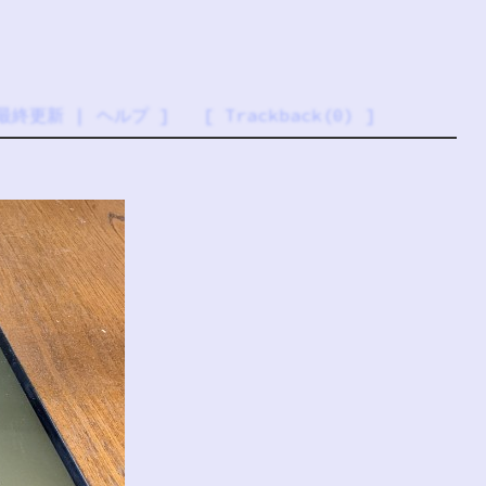
最終更新
|
ヘルプ
] [
Trackback(0)
]