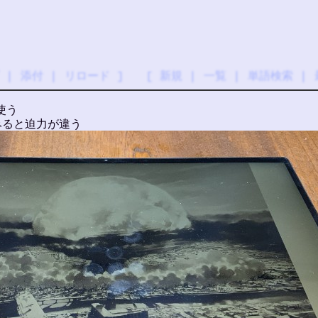
|
添付
|
リロード
] [
新規
|
一覧
|
単語検索
|
を使う
でみると迫力が違う