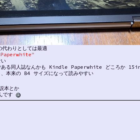
庫本の代わりとしては最適
 Paperwhite"
ない
人誌なんかも Kindle Paperwhite どころか 15in
、本来の B4 サイズになって読みやすい
説本とか
るんです