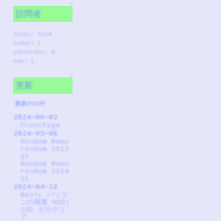
↑
訪問者
total: 5334
today: 1
yesterday: 0
now: 1
↑
更新
最新の10件
2024-06-02
FrontPage
2024-05-06
Random Memo
randum 2023
Q3
Random Memo
randum 2024
Q1
2024-04-18
Basic パソコ
ンの廃棄 HDD/
SSD ゼロクリ
ア