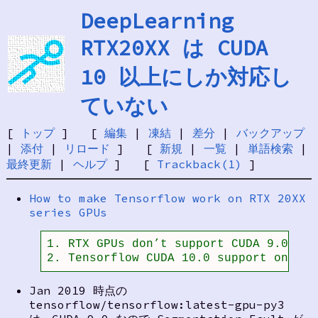
DeepLearning
RTX20XX は CUDA
10 以上にしか対応し
ていない
[
トップ
] [
編集
|
凍結
|
差分
|
バックアップ
|
添付
|
リロード
] [
新規
|
一覧
|
単語検索
|
最終更新
|
ヘルプ
] [
Trackback(1)
]
How to make Tensorflow work on RTX 20XX
series GPUs
1. RTX GPUs don’t support CUDA 9.0; on
2. Tensorflow CUDA 10.0 support only c
Jan 2019 時点の
tensorflow/tensorflow:latest-gpu-py3