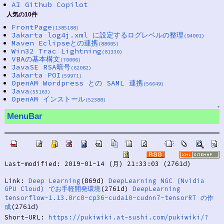
AI Github Copilot
人気の10件
FrontPage
(1385188)
Jakarta log4j.xml に設定するログレベルの整理
(94001)
Maven Eclipseとの連携
(88005)
Win32 Trac Lightning
(81330)
VBAの基本構文
(70006)
JavaSE RSA暗号
(62082)
Jakarta POI
(59971)
OpenAM Wordpress との SAML 連携
(56649)
Java
(55163)
OpenAM インストール
(52388)
↑
MenuBar
Last-modified: 2019-01-14 (月) 21:33:03 (2761d)
Link:
Deep Learning
(869d)
DeepLearning NGC (Nvidia
GPU Cloud) でお手軽開発環境
(2761d)
DeepLearning
tensorflow-1.13.0rc0-cp36-cuda10-cudnn7-tensorRT の作
成
(2761d)
Short-URL:
https://pukiwiki.at-sushi.com/pukiwiki/?