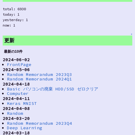
total: 6930
today: 1
yesterday: 1
now: 1
↑
更新
最新の10件
2024-06-02
FrontPage
2024-05-06
Random Memorandum 2023Q3
Random Memorandum 2024Q1
2024-04-18
Basic パソコンの廃棄 HDD/SSD ゼロクリア
Computer
2024-04-11
Keras MNIST
2024-04-08
Random
2024-03-20
Random Memorandum 2023Q4
Deep Learning
2024-03-18