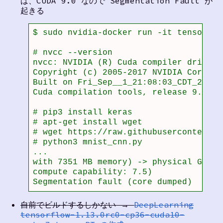
は、CUDA 9.0 なので Segmentation Fault が
起きる
$ sudo nvidia-docker run -it tensorflo
# nvcc --version

nvcc: NVIDIA (R) Cuda compiler driver

Copyright (c) 2005-2017 NVIDIA Corporat
Built on Fri_Sep__1_21:08:03_CDT_2017

Cuda compilation tools, release 9.0, V9
# pip3 install keras

# apt-get install wget

# wget https://raw.githubusercontent.c
# python3 mnist_cnn.py

...

with 7351 MB memory) -> physical GPU (
compute capability: 7.5)

Segmentation fault (core dumped)
自前でビルドするしかない →
DeepLearning
tensorflow-1.13.0rc0-cp36-cuda10-