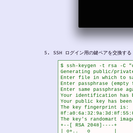
SSH ログイン用の鍵ペアを交換する
$ ssh-keygen -t rsa -C "c
Generating public/private
Enter file in which to s
Enter passphrase (empty 
Enter same passphrase aga
Your identification has 
Your public key has been
The key fingerprint is:

8f:a0:6a:32:9a:3d:8f:55:
The key's randomart image
+--[ RSA 2048]----+

| o+..   o        |
