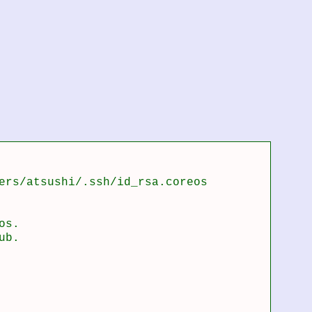
ers/atsushi/.ssh/id_rsa.coreos

s.

b.
