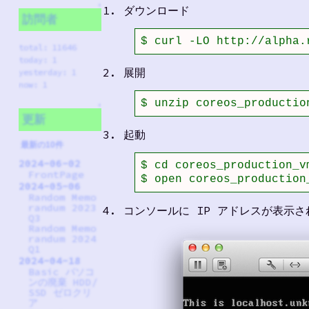
↑
ダウンロード
訪問者
$ curl -LO http://alpha.
total: 11646
today: 1
展開
yesterday: 1
now: 1
$ unzip coreos_productio
↑
更新
起動
最新の10件
2024-06-02
$ cd coreos_production_vm
FrontPage
$ open coreos_production
2024-05-06
Random Memo
randum 2023
コンソールに IP アドレスが表示さ
Q3
Random Memo
randum 2024
Q1
2024-04-18
Basic パソコ
ンの廃棄 HDD/
SSD ゼロクリ
ア