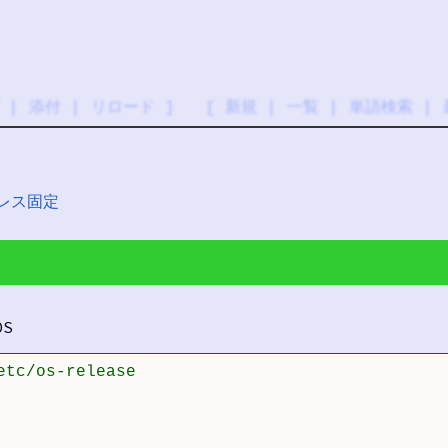
|
添付
|
リロード
] [
新規
|
一覧
|
単語検索
|
アドレス固定
S
tc/os-release
