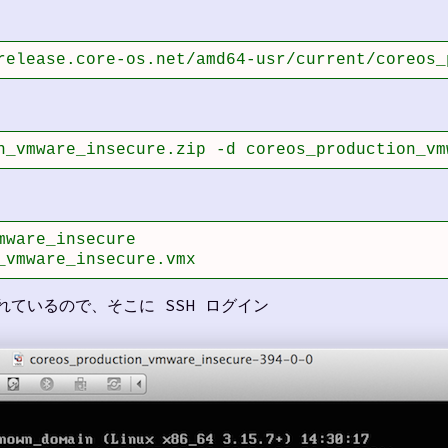
release.core-os.net/amd64-usr/current/coreos_
n_vmware_insecure.zip -d coreos_production_vm
ware_insecure

_vmware_insecure.vmx
れているので、そこに SSH ログイン