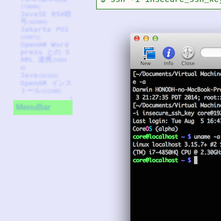
(70006)
JavaSE RSA暗
号
(62084)
Jakarta POI
(59971)
OpenAM Word
press との S
AML 連携
(5664
9)
Java
(55163)
OpenAM インス
トール
(52389)
↑
MenuBar