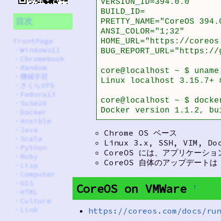
VERSION_ID=394.0.0

BUILD_ID=

目次
PRETTY_NAME="CoreOS 394.0
ANSI_COLOR="1;32"

FrontPage
HOME_URL="https://coreos.
・
Windows11
BUG_REPORT_URL="https://
・
Chromebook
・
Random
core@localhost ~ $ uname 
・
機械学習
Linux localhost 3.15.7+ 
・
さくらVPS
・
Fedora13
core@localhost ~ $ docker
・
SuSe10
Docker version 1.1.2, bu
・
Docker
・
Ansible
・
Java
Chrome OS ベース
・
Scala
Linux 3.x, SSH, VIM, D
・
Python
CoreOS には、アプリケーシ
・
Ruby
CoreOS 自体のアップデートは
・
Lisp
・
Computer
・
GIS
CoreOS on VMWare
†
・
HTML
・
Culture
・
Link
https://coreos.com/docs/ru