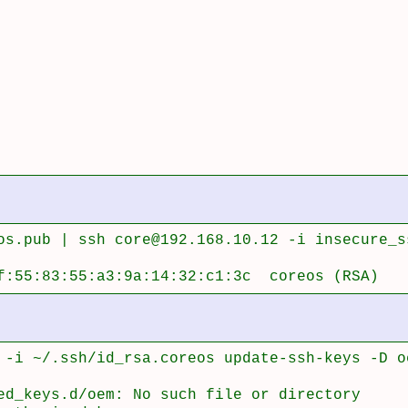
os.pub | ssh core@192.168.10.12 -i insecure_s
f:55:83:55:a3:9a:14:32:c1:3c  coreos (RSA)
 -i ~/.ssh/id_rsa.coreos update-ssh-keys -D oe
ed_keys.d/oem: No such file or directory
