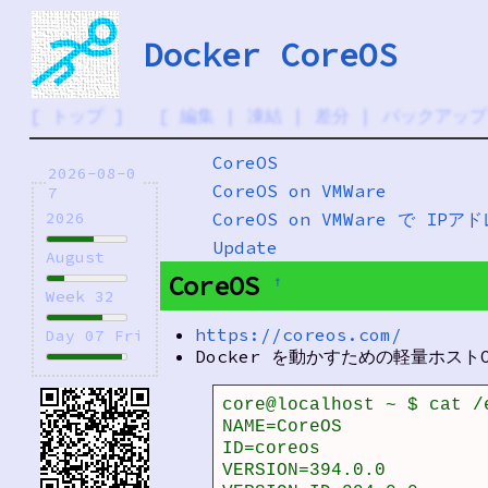
Docker CoreOS
[
トップ
] [
編集
|
凍結
|
差分
|
バックアップ
CoreOS
2026-08-0
CoreOS on VMWare
7
CoreOS on VMWare で IP
2026
Update
August
CoreOS
†
Week 32
https://coreos.com/
Day 07 Fri
Docker を動かすための軽量ホストO
core@localhost ~ $ cat /e
NAME=CoreOS

ID=coreos

VERSION=394.0.0
