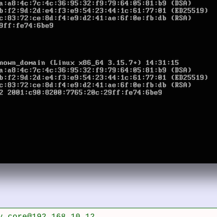
y core@192.168.10.12