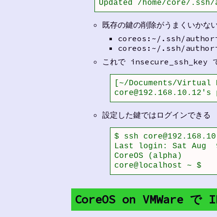
Updated /home/core/.ssh/
既存の鍵の削除がうまくいかない
coreos:~/.ssh/autho
coreos:~/.ssh/autho
これで insecure_ssh_k
[~/Documents/Virtual 
core@192.168.10.12's 
設定した鍵ではログインできる
$ ssh core@192.168.10
Last login: Sat Aug  
CoreOS (alpha)

core@localhost ~ $
CoreOS on VMWare