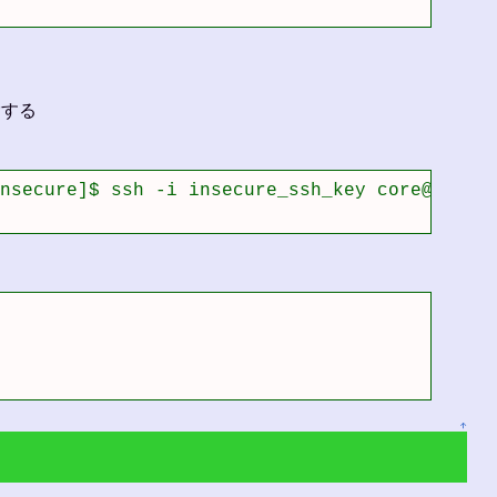
削除する
nsecure]$ ssh -i insecure_ssh_key core@192.16
↑