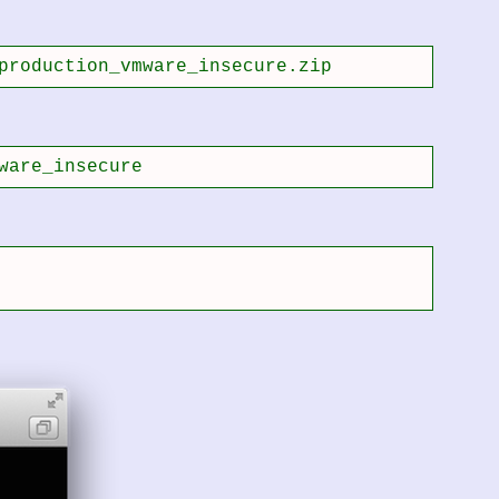
production_vmware_insecure.zip
ware_insecure