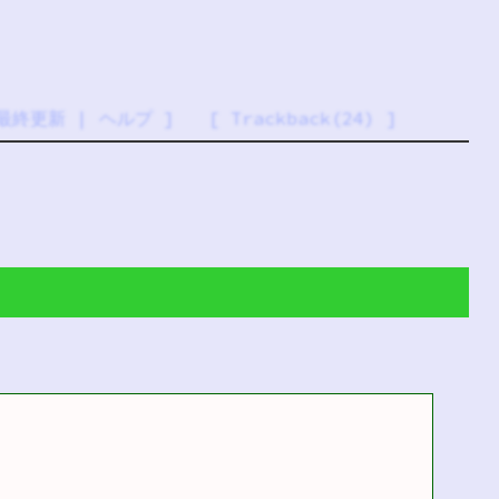
最終更新
|
ヘルプ
] [
Trackback(24)
]