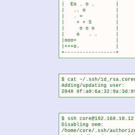
|  Eo . o .       |

|   .. o          |

|   . =           |

|    + + S        |

|     o o o       |

|    o   . .      |

|ooo+             |

|+++o.            |

+-----------------+
$ cat ~/.ssh/id_rsa.core
Adding/updating user:

2048 8f:a0:6a:32:9a:3d:8
$ ssh core@192.168.10.12
Disabling oem:

/home/core/.ssh/authoriz