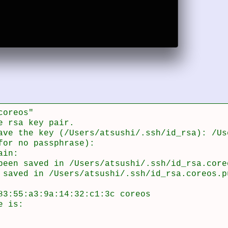
oreos"

 rsa key pair.

ave the key (/Users/atsushi/.ssh/id_rsa): /Us
for no passphrase):

in:

been saved in /Users/atsushi/.ssh/id_rsa.coreo
 saved in /Users/atsushi/.ssh/id_rsa.coreos.pu
83:55:a3:9a:14:32:c1:3c coreos

 is:
