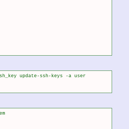
sh_key update-ssh-keys -a user

m
