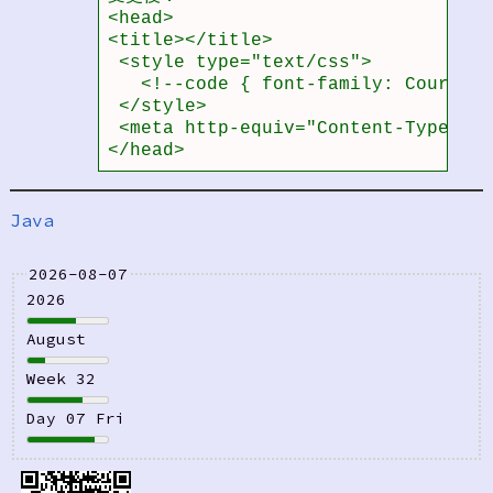
<head>

<title></title>

 <style type="text/css">

   <!--code { font-family: Courier 
 </style>

 <meta http-equiv="Content-Type" co
</head>                            
Java
2026-08-07
2026
August
Week 32
Day 07 Fri