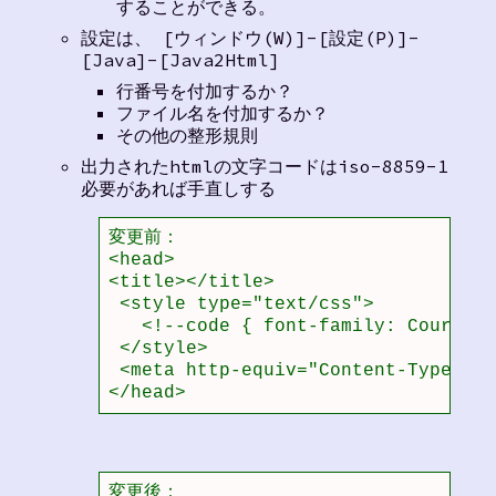
することができる。
設定は、 [ウィンドウ(W)]-[設定(P)]-
[Java]-[Java2Html]
行番号を付加するか？
ファイル名を付加するか？
その他の整形規則
出力されたhtmlの文字コードはiso-8859-1
必要があれば手直しする
変更前：

<head>

<title></title>

 <style type="text/css">

   <!--code { font-family: Courier 
 </style>

 <meta http-equiv="Content-Type" co
</head>                            
変更後：
