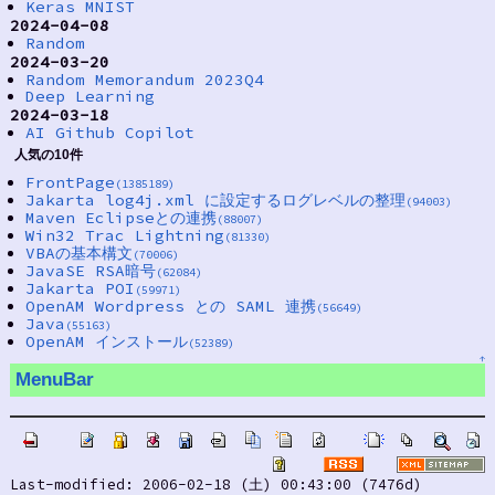
Keras MNIST
2024-04-08
Random
2024-03-20
Random Memorandum 2023Q4
Deep Learning
2024-03-18
AI Github Copilot
人気の10件
FrontPage
(1385189)
Jakarta log4j.xml に設定するログレベルの整理
(94003)
Maven Eclipseとの連携
(88007)
Win32 Trac Lightning
(81330)
VBAの基本構文
(70006)
JavaSE RSA暗号
(62084)
Jakarta POI
(59971)
OpenAM Wordpress との SAML 連携
(56649)
Java
(55163)
OpenAM インストール
(52389)
↑
MenuBar
Last-modified: 2006-02-18 (土) 00:43:00 (7476d)