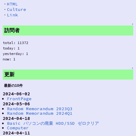
・
HTML
・
Culture
・
Link
↑
訪問者
total: 11372
today: 1
yesterday: 1
now: 1
↑
更新
最新の10件
2024-06-02
FrontPage
2024-05-06
Random Memorandum 2023Q3
Random Memorandum 2024Q1
2024-04-18
Basic パソコンの廃棄 HDD/SSD ゼロクリア
Computer
2024-04-11