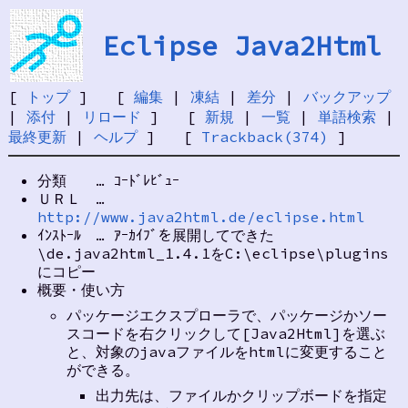
Eclipse Java2Html
[
トップ
] [
編集
|
凍結
|
差分
|
バックアップ
|
添付
|
リロード
] [
新規
|
一覧
|
単語検索
|
最終更新
|
ヘルプ
] [
Trackback(374)
]
分類 … ｺｰﾄﾞﾚﾋﾞｭｰ
ＵＲＬ …
http://www.java2html.de/eclipse.html
ｲﾝｽﾄｰﾙ … ｱｰｶｲﾌﾞを展開してできた
\de.java2html_1.4.1をC:\eclipse\plugins
にコピー
概要・使い方
パッケージエクスプローラで、パッケージかソー
スコードを右クリックして[Java2Html]を選ぶ
と、対象のjavaファイルをhtmlに変更すること
ができる。
出力先は、ファイルかクリップボードを指定