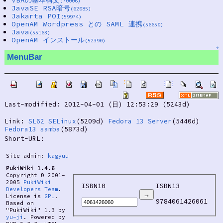
VBAの基本構文
(70006)
JavaSE RSA暗号
(62085)
Jakarta POI
(59974)
OpenAM Wordpress との SAML 連携
(56650)
Java
(55163)
OpenAM インストール
(52390)
↑
MenuBar
Last-modified: 2012-04-01 (日) 12:53:29 (5243d)
Link:
SL62 SELinux
(5209d)
Fedora 13 Server
(5440d)
Fedora13 samba
(5873d)
Short-URL:
Site admin:
kagyuu
PukiWiki 1.4.6
Copyright © 2001-
2005
PukiWiki
ISBN10
ISBN13
Developers Team
.
License is
GPL
.
9784061426061
Based on
"PukiWiki" 1.3 by
yu-ji
. Powered by