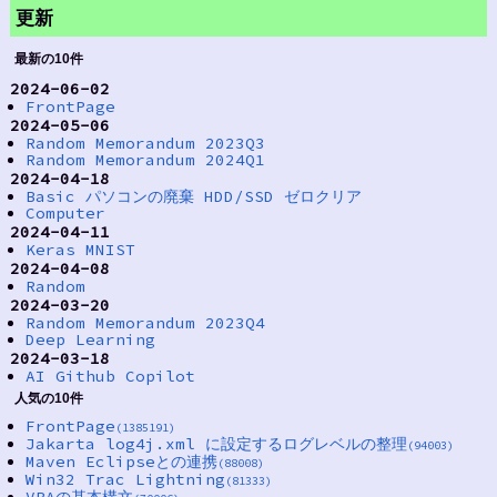
更新
最新の10件
2024-06-02
FrontPage
2024-05-06
Random Memorandum 2023Q3
Random Memorandum 2024Q1
2024-04-18
Basic パソコンの廃棄 HDD/SSD ゼロクリア
Computer
2024-04-11
Keras MNIST
2024-04-08
Random
2024-03-20
Random Memorandum 2023Q4
Deep Learning
2024-03-18
AI Github Copilot
人気の10件
FrontPage
(1385191)
Jakarta log4j.xml に設定するログレベルの整理
(94003)
Maven Eclipseとの連携
(88008)
Win32 Trac Lightning
(81333)