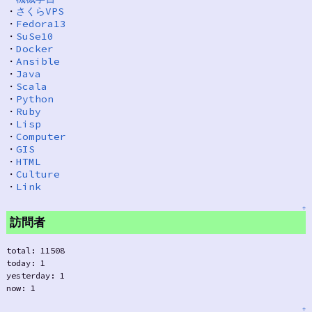
・
さくらVPS
・
Fedora13
・
SuSe10
・
Docker
・
Ansible
・
Java
・
Scala
・
Python
・
Ruby
・
Lisp
・
Computer
・
GIS
・
HTML
・
Culture
・
Link
↑
訪問者
total: 11508
today: 1
yesterday: 1
now: 1
↑