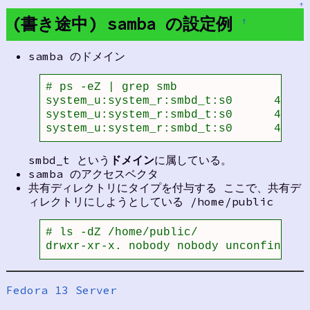
↑
(書き途中) samba の設定例
†
samba のドメイン
# ps -eZ | grep smb

system_u:system_r:smbd_t:s0      4927 
system_u:system_r:smbd_t:s0      4934 
system_u:system_r:smbd_t:s0      4979 
smbd_t という
ドメイン
に属している。
samba のアクセスベクタ
共有ディレクトリにタイプを付与する ここで、共有デ
ィレクトリにしようとしている /home/public
# ls -dZ /home/public/

drwxr-xr-x. nobody nobody unconfined_u
Fedora 13 Server