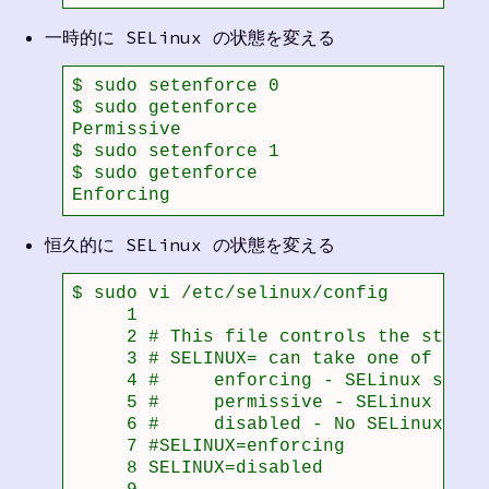
一時的に SELinux の状態を変える
$ sudo setenforce 0

$ sudo getenforce 

Permissive

$ sudo setenforce 1

$ sudo getenforce 

Enforcing
恒久的に SELinux の状態を変える
$ sudo vi /etc/selinux/config 

     1 

     2 # This file controls the state 
     3 # SELINUX= can take one of thes
     4 #     enforcing - SELinux secur
     5 #     permissive - SELinux prin
     6 #     disabled - No SELinux pol
     7 #SELINUX=enforcing

     8 SELINUX=disabled
