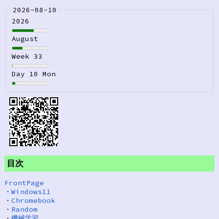
2026-08-10
2026
August
Week 33
Day 10 Mon
目次
FrontPage
・
Windows11
・
Chromebook
・
Random
・
機械学習