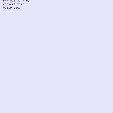
PHP 5.3.3. HTML
convert time:
0.019 sec.