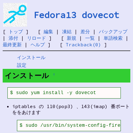
Fedora13 dovecot
[
トップ
] [
編集
|
凍結
|
差分
|
バックアップ
|
添付
|
リロード
] [
新規
|
一覧
|
単語検索
|
最終更新
|
ヘルプ
] [
Trackback(0)
]
インストール
設定
インストール
†
$ sudo yum install -y dovecot
iptables の 110(pop3) 、143(imap) 番ポート
ををあけます
$ sudo /usr/bin/system-config-firewall