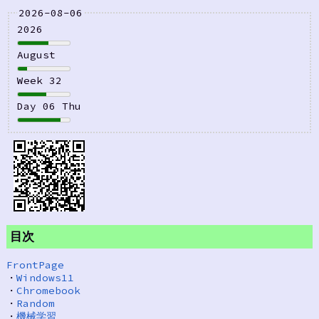
2026-08-06
2026
August
Week 32
Day 06 Thu
目次
FrontPage
・
Windows11
・
Chromebook
・
Random
・
機械学習