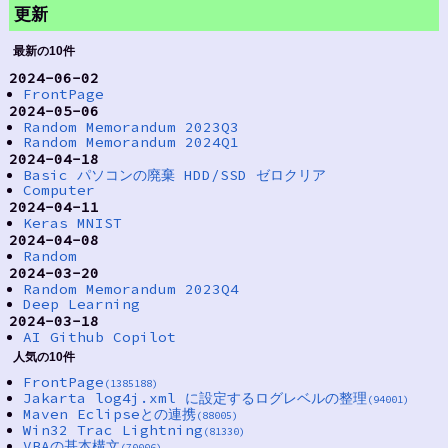
更新
最新の10件
2024-06-02
FrontPage
2024-05-06
Random Memorandum 2023Q3
Random Memorandum 2024Q1
2024-04-18
Basic パソコンの廃棄 HDD/SSD ゼロクリア
Computer
2024-04-11
Keras MNIST
2024-04-08
Random
2024-03-20
Random Memorandum 2023Q4
Deep Learning
2024-03-18
AI Github Copilot
人気の10件
FrontPage
(1385188)
Jakarta log4j.xml に設定するログレベルの整理
(94001)
Maven Eclipseとの連携
(88005)
Win32 Trac Lightning
(81330)
VBAの基本構文
(70006)