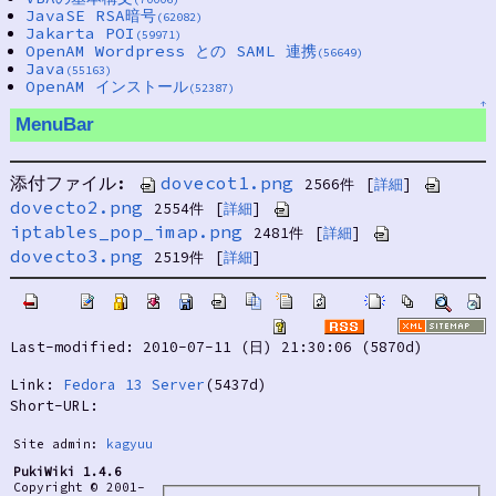
JavaSE RSA暗号
(62082)
Jakarta POI
(59971)
OpenAM Wordpress との SAML 連携
(56649)
Java
(55163)
OpenAM インストール
(52387)
↑
MenuBar
添付ファイル:
dovecot1.png
2566件
[
詳細
]
dovecto2.png
2554件
[
詳細
]
iptables_pop_imap.png
2481件
[
詳細
]
dovecto3.png
2519件
[
詳細
]
Last-modified: 2010-07-11 (日) 21:30:06 (5870d)
Link:
Fedora 13 Server
(5437d)
Short-URL:
Site admin:
kagyuu
PukiWiki 1.4.6
Copyright © 2001-