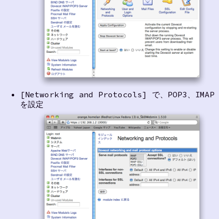
[Networking and Protocols] で、POP3、IMAP
を設定