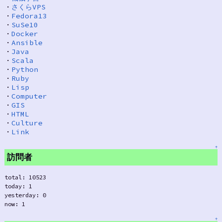
・
さくらVPS
・
Fedora13
・
SuSe10
・
Docker
・
Ansible
・
Java
・
Scala
・
Python
・
Ruby
・
Lisp
・
Computer
・
GIS
・
HTML
・
Culture
・
Link
↑
訪問者
total: 10523
today: 1
yesterday: 0
now: 1
↑