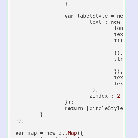
		}

var
 labelStyle = 
new
 ol
			text : 
new
 ol.
s
				font : 
				text 
				fill : 
				}),

				stroke 
				}),

textAli
textBas
			}),

			zIndex : 
2
		});

return
 [circleStyle, lab
	}	

});

var
 map = 
new
 ol.
Map
({
