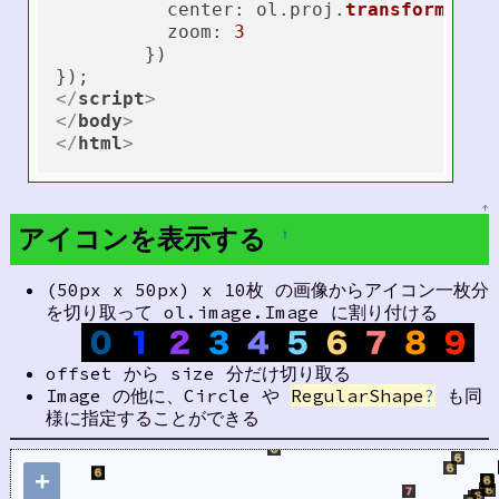
center
: ol.
proj
.
transform
([
13
zoom
: 
3
	})

</
script
>
</
body
>
</
html
>
↑
アイコンを表示する
†
(50px x 50px) x 10枚 の画像からアイコン一枚分
を切り取って ol.image.Image に割り付ける
offset から size 分だけ切り取る
Image の他に、Circle や
RegularShape
?
も同
様に指定することができる