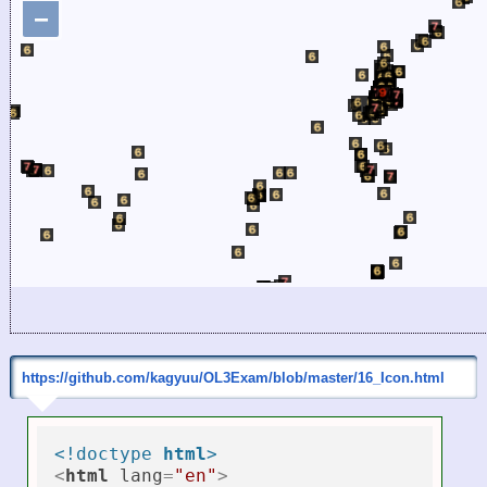
https://github.com/kagyuu/OL3Exam/blob/master/16_Icon.html
<!doctype 
html
>
<
html
lang
=
"en"
>