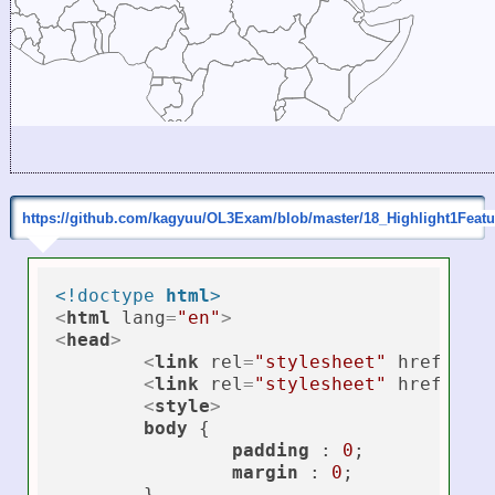
https://github.com/kagyuu/OL3Exam/blob/master/18_Highlight1Featu
<!doctype 
html
>
<
html
lang
=
"en"
>
<
head
>
<
link
rel
=
"stylesheet"
href
=
"cs
<
link
rel
=
"stylesheet"
href
=
"cs
<
style
>
body
 {

padding
 : 
0
;

margin
 : 
0
;

	}
