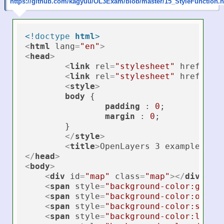
https://github.com/kagyuu/OL3Exam/blob/master/15_StyleFunction.h
<!doctype 
html
>
<
html
lang
=
"en"
>
<
head
>
<
link
rel
=
"stylesheet"
href
=
"cs
<
link
rel
=
"stylesheet"
href
=
"cs
<
style
>
body
 {

padding
 : 
0
;

margin
 : 
0
;

	}

</
style
>
<
title
>
OpenLayers 3 example 15 
</
head
>
<
body
>
<
div
id
=
"map"
class
=
"map"
>
</
div
>
<
span
style
=
"background-color:gold"
<
span
style
=
"background-color:orang
<
span
style
=
"background-color:silve
<
span
style
=
"background-color:light