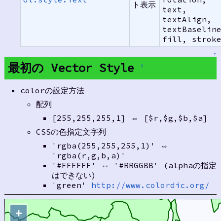
ト表示
text,
textAlign,
textBaselin
fill, strok
↑
最初の Vector Style
†
colorの設定方法
配列
[255,255,255,1] ⇔ [$r,$g,$b,$a]
CSSの色指定文字列
'rgba(255,255,255,1)' ⇔
'rgba(r,g,b,a)'
'#FFFFFF' ⇔ '#RRGGBB' (alphaの指定
はできない)
'green'
http://www.colordic.org/