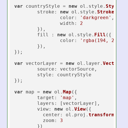
var
 countryStyle = 
new
 ol.
style
.
Style
({

stroke
: 
new
 ol.
style
.
Stroke
({

color
: 
'darkgreen'
,

width
: 
2
	}),

	fill : 
new
 ol.
style
.
Fill
({

color
: 
'rgba(194, 255, 
	}),

});

var
 vectorLayer = 
new
 ol.
layer
.
Vector
({

source
: vectorSource,

style
: countryStyle

});

var
 map = 
new
 ol.
Map
({

target
: 
'map'
,

layers
: [vectorLayer],

view
: 
new
 ol.
View
({

center
: ol.
proj
.
transform
([
13
zoom
: 
3
	})
