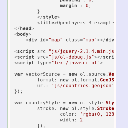
margin
 : 
0
;

	}

</
style
>
<
title
>
OpenLayers 3 example 14 
</
head
>
<
body
>
<
div
id
=
"map"
class
=
"map"
>
</
div
>
<
script
src
=
"js/jquery-2.1.4.min.js"
>
</
<
script
src
=
"js/ol-debug.js"
>
</
script
>
<
script
type
=
"text/javascript"
>
var
 vectorSource = 
new
 ol.
source
.
Vector
(
format
: 
new
 ol.
format
.
GeoJSON
(),
url
: 
'js/countries.geojson'
});

var
 countryStyle = 
new
 ol.
style
.
Style
({

stroke
: 
new
 ol.
style
.
Stroke
({

color
: 
'rgba(0, 128, 0,
width
: 
2
	}),
