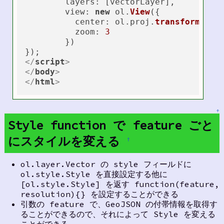
layers
: [vectorLayer],

view
: 
new
 ol.
View
({

center
: ol.
proj
.
transform
([
13
zoom
: 
3
	})

</
script
>
</
body
>
</
html
>
↑
Style function で feature ごと
にスタイルを変える
†
ol.layer.Vector の style フィールドに
ol.style.Style を直接設定する他に
[ol.style.Style] を返す function(feature,
resolution){} を設定することができる
引数の feature で、GeoJSON の付帯情報を取得す
ることができるので、それによって Style を変える
ことができる