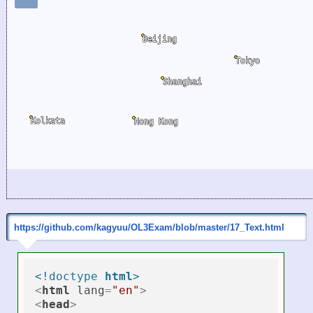
https://github.com/kagyuu/OL3Exam/blob/master/17_Text.html
<!doctype 
html
>
<
html
lang
=
"en"
>
<
head
>