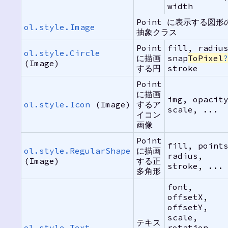
width
Point に表示する図形
ol.style.Image
抽象クラス
Point
fill, radiu
ol.style.Circle
に描画
snap
ToPixel
(Image)
する円
stroke
Point
に描画
img, opacit
ol.style.Icon
(Image)
するア
scale, ...
イコン
画像
Point
fill, point
ol.style.RegularShape
に描画
radius,
(Image)
する正
stroke, ...
多角形
font,
offsetX,
offsetY,
scale,
テキス
ol.style.Text
rotation,