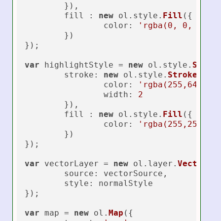
	}),

	fill : 
new
 ol.
style
.
Fill
({

color
: 
'rgba(0, 0, 0, 0
	})

});

var
 highlightStyle = 
new
 ol.
style
.
Style
(
stroke
: 
new
 ol.
style
.
Stroke
({

color
: 
'rgba(255,64,64,
width
: 
2
	}),

	fill : 
new
 ol.
style
.
Fill
({

color
: 
'rgba(255,255,25
	})

});

var
 vectorLayer = 
new
 ol.
layer
.
Vector
({

source
: vectorSource,

style
: normalStyle

});

var
 map = 
new
 ol.
Map
({
