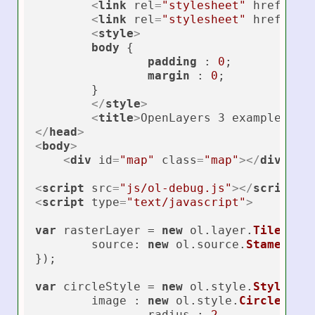
<
link
rel
=
"stylesheet"
href
=
"cs
<
link
rel
=
"stylesheet"
href
=
"cs
<
style
>
body
 {

padding
 : 
0
;

margin
 : 
0
;

	}

</
style
>
<
title
>
OpenLayers 3 example 17 
</
head
>
<
body
>
<
div
id
=
"map"
class
=
"map"
>
</
div
>
<
script
src
=
"js/ol-debug.js"
>
</
script
>
<
script
type
=
"text/javascript"
>
var
 rasterLayer = 
new
 ol.
layer
.
Tile
({

source
: 
new
 ol.
source
.
Stamen
({
l
});

var
 circleStyle = 
new
 ol.
style
.
Style
({

	image : 
new
 ol.
style
.
Circle
({

		radius : 
2
,
