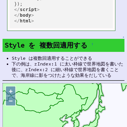
</
script
>
</
body
>
</
html
>
↑
Style を 複数回適用する
†
Style は複数回適用することができる
下の例は、zIndex:1 に太い枠線で世界地図を書いた
後に、zIndex:2 に細い枠線で世界地図を書くこと
で、海岸線に影をつけたような効果をだしている