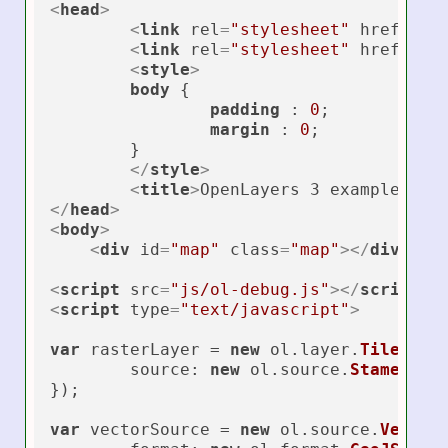
<
head
>
<
link
rel
=
"stylesheet"
href
=
"cs
<
link
rel
=
"stylesheet"
href
=
"cs
<
style
>
body
 {

padding
 : 
0
;

margin
 : 
0
;

	}

</
style
>
<
title
>
OpenLayers 3 example 16 
</
head
>
<
body
>
<
div
id
=
"map"
class
=
"map"
>
</
div
>
<
script
src
=
"js/ol-debug.js"
>
</
script
>
<
script
type
=
"text/javascript"
>
var
 rasterLayer = 
new
 ol.
layer
.
Tile
({

source
: 
new
 ol.
source
.
Stamen
({
l
});

var
 vectorSource = 
new
 ol.
source
.
Vector
(