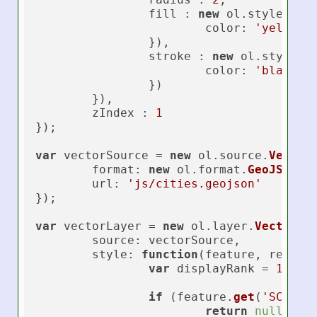
		fill : 
new
 ol.
style
.
Fil
color
: 
'yellow'
		}),

		stroke : 
new
 ol.
style
.
S
color
: 
'black'
		})		

	}),

	zIndex : 
1
});

var
 vectorSource = 
new
 ol.
source
.
Vector
(
format
: 
new
 ol.
format
.
GeoJSON
(),
url
: 
'js/cities.geojson'
});

var
 vectorLayer = 
new
 ol.
layer
.
Vector
({

source
: vectorSource,

style
: 
function
(
feature, resolu
var
 displayRank = 
19000
if
 (feature.
get
(
'SCALER
return
null
;
