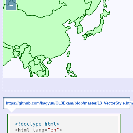
https://github.com/kagyuu/OL3Exam/blob/master/13_VectorStyle.htm
<!doctype 
html
>
<
html
lang
=
"en"
>