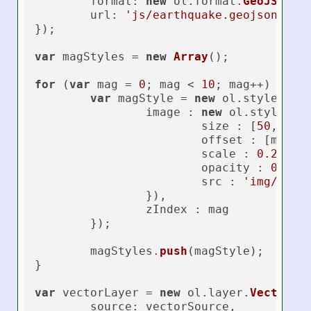
format
: 
new
 ol.
format
.
GeoJSON
(),
url
: 
'js/earthquake.geojson'
});

var
 magStyles = 
new
Array
();

for
 (
var
 mag = 
0
; mag < 
10
; mag++) {

var
 magStyle = 
new
 ol.
style
.
Sty
		image : 
new
 ol.
style
.
Ic
			size : [
50
,
50
],

			offset : [mag *
			scale : 
0.25
,

			opacity : 
0.8
,

			src : 
'img/numb
		}),

		zIndex : mag

	});

	magStyles.
push
(magStyle);

}

var
 vectorLayer = 
new
 ol.
layer
.
Vector
({

source
: vectorSource,
