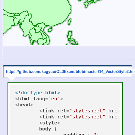
https://github.com/kagyuu/OL3Exam/blob/master/14_VectorStyle2.ht
<!doctype 
html
>
<
html
lang
=
"en"
>
<
head
>
<
link
rel
=
"stylesheet"
href
=
"cs
<
link
rel
=
"stylesheet"
href
=
"cs
<
style
>
body
 {

padding
 : 
0
;
