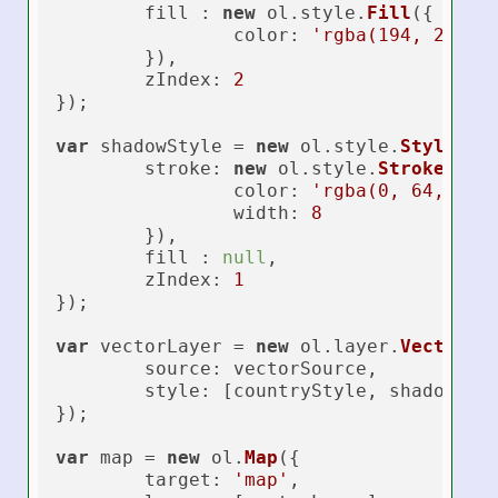
	fill : 
new
 ol.
style
.
Fill
({

color
: 
'rgba(194, 255, 
	}),

zIndex
: 
2
});

var
 shadowStyle = 
new
 ol.
style
.
Style
({

stroke
: 
new
 ol.
style
.
Stroke
({

color
: 
'rgba(0, 64, 0, 
width
: 
8
	}),

	fill : 
null
,

zIndex
: 
1
});

var
 vectorLayer = 
new
 ol.
layer
.
Vector
({

source
: vectorSource,

style
: [countryStyle, shadowStyl
});

var
 map = 
new
 ol.
Map
({

target
: 
'map'
,
