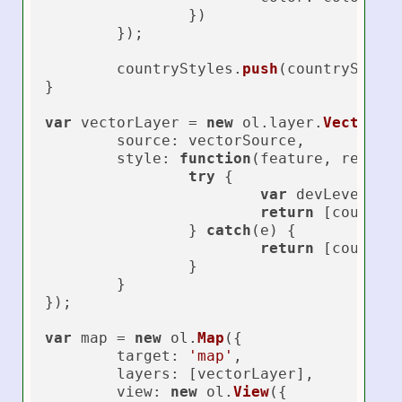
		})

	});

	countryStyles.
push
(countryStyle)
}

var
 vectorLayer = 
new
 ol.
layer
.
Vector
({

source
: vectorSource,

style
: 
function
(
feature, resolu
try
 {

var
 devLevel = 
return
 [country
		} 
catch
(e) {

return
 [country
		}

	}

});

var
 map = 
new
 ol.
Map
({

target
: 
'map'
,

layers
: [vectorLayer],

view
: 
new
 ol.
View
({
