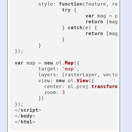
style
: 
function
(
feature, resolu
try
 {

var
 mag = 
parse
return
 [magStyl
		} 
catch
(e) {

return
 [magStyl
		}

	}	

});

var
 map = 
new
 ol.
Map
({

target
: 
'map'
,

layers
: [rasterLayer, vectorLaye
view
: 
new
 ol.
View
({

center
: ol.
proj
.
transform
([
13
zoom
: 
3
	})

</
script
>
</
body
>
</
html
>