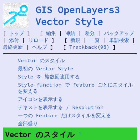
GIS OpenLayers3
Vector Style
[
トップ
] [
編集
|
凍結
|
差分
|
バックアップ
|
添付
|
リロード
] [
新規
|
一覧
|
単語検索
|
最終更新
|
ヘルプ
] [
Trackback(98)
]
Vector のスタイル
最初の Vector Style
Style を 複数回適用する
Style function で feature ごとにスタイル
を変える
アイコンを表示する
テキストを表示する / Resolution
一つの Feature だけスタイルを変える
全部盛り
Vector のスタイル
†