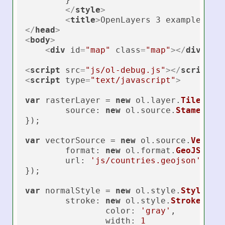
</
style
>
<
title
>
OpenLayers 3 example 19 
</
head
>
<
body
>
<
div
id
=
"map"
class
=
"map"
>
</
div
>
<
script
src
=
"js/ol-debug.js"
>
</
script
>
<
script
type
=
"text/javascript"
>
var
 rasterLayer = 
new
 ol.
layer
.
Tile
({

source
: 
new
 ol.
source
.
Stamen
({
l
});

var
 vectorSource = 
new
 ol.
source
.
Vector
(
format
: 
new
 ol.
format
.
GeoJSON
(),
url
: 
'js/countries.geojson'
});

var
 normalStyle = 
new
 ol.
style
.
Style
({

stroke
: 
new
 ol.
style
.
Stroke
({

color
: 
'gray'
,

width
: 
1