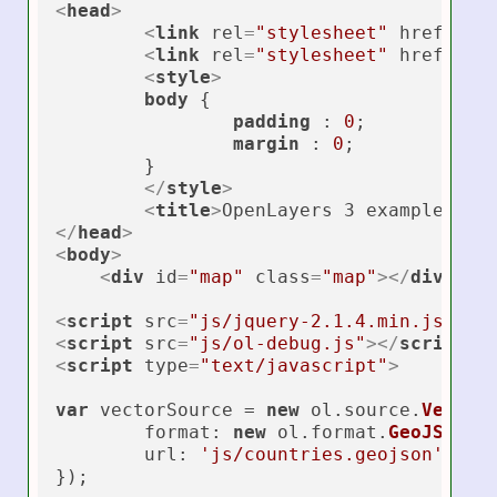
<
head
>
<
link
rel
=
"stylesheet"
href
=
"cs
<
link
rel
=
"stylesheet"
href
=
"cs
<
style
>
body
 {

padding
 : 
0
;

margin
 : 
0
;

	}

</
style
>
<
title
>
OpenLayers 3 example 13 
</
head
>
<
body
>
<
div
id
=
"map"
class
=
"map"
>
</
div
>
<
script
src
=
"js/jquery-2.1.4.min.js"
>
</
<
script
src
=
"js/ol-debug.js"
>
</
script
>
<
script
type
=
"text/javascript"
>
var
 vectorSource = 
new
 ol.
source
.
Vector
(
format
: 
new
 ol.
format
.
GeoJSON
(),
url
: 
'js/countries.geojson'
});
