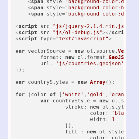
<
span
style
=
"background-color:dodge
<
span
style
=
"background-color:blue;
<
span
style
=
"background-color:darkb
<
script
src
=
"js/jquery-2.1.4.min.js"
>
</
<
script
src
=
"js/ol-debug.js"
>
</
script
>
<
script
type
=
"text/javascript"
>
var
 vectorSource = 
new
 ol.
source
.
Vector
(
format
: 
new
 ol.
format
.
GeoJSON
(),
url
: 
'js/countries.geojson'
});

var
 countryStyles = 
new
Array
();

for
 (color 
of
 [
'white'
,
'gold'
,
'orange'
,
var
 countryStyle = 
new
 ol.
style
stroke
: 
new
 ol.
style
.
St
color
: 
'black'
,

width
: 
1
		}),

		fill : 
new
 ol.
style
.
Fil
color
: color
