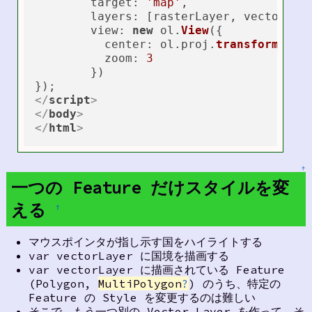
target
: 
'map'
,

layers
: [rasterLayer, vectorLaye
view
: 
new
 ol.
View
({

center
: ol.
proj
.
transform
([
13
zoom
: 
3
	})

</
script
>
</
body
>
</
html
>
↑
一つの Feature だけスタイルを変
える
†
マウスポインタが指し示す国をハイライトする
var vectorLayer に国境を描画する
var vectorLayer に描画されている Feature
(Polygon,
MultiPolygon
?
) のうち、特定の
Feature の Style を変更するのは難しい
そこで、もう一つ別の Vector Layer を作って、そ