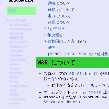
運輸について
難易度について
目次
電力について
FrontPage
農業について
・
Windows11
5か年計画
・
Chromebook
・
Random
年次報告
・
機械学習
共和国の歩き方 1970
・
さくらVPS
・
Fedora13
退任
・
SuSe10
[MEMO] 1930-1960 のソ連
・
Docker
・
Ansible
W&R について
†
・
Java
・
Scala
・
Python
スロバキアの
3D Vision 社
が早期
・
Ruby
じゃないかなかなぁ
・
Lisp
動作が不安定だけど、ちょくち
・
Computer
・
GIS
ゲームプラットフォーム
Steam
上
・
HTML
Windows向けだが、Ubuntu20
・
Culture
Steam on Ubuntu
・
Link