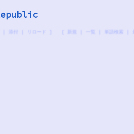
epublic
|
添付
|
リロード
] [
新規
|
一覧
|
単語検索
|