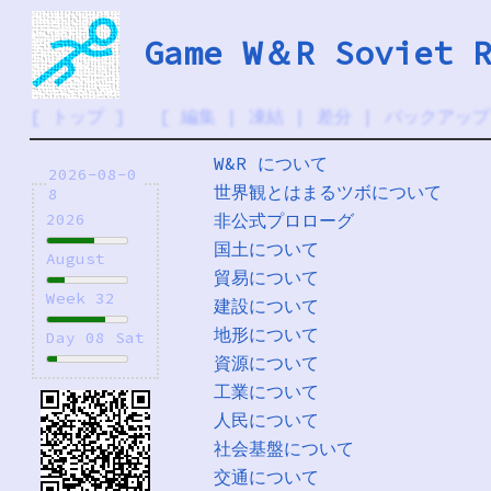
Game W＆R Soviet R
[
トップ
] [
編集
|
凍結
|
差分
|
バックアップ
W&R について
2026-08-0
世界観とはまるツボについて
8
非公式プロローグ
2026
国土について
August
貿易について
Week 32
建設について
地形について
Day 08 Sat
資源について
工業について
人民について
社会基盤について
交通について