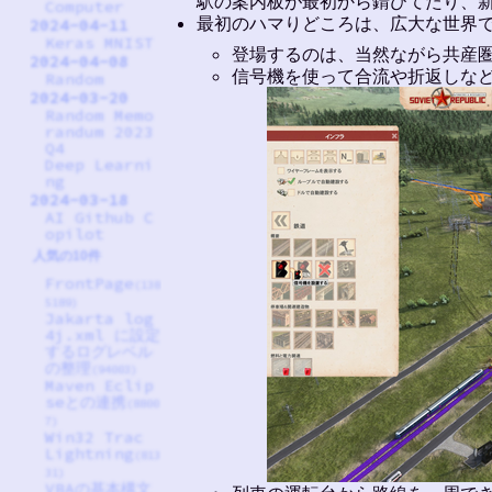
駅の案内板が最初から錆びてたり、
Computer
最初のハマりどころは、広大な世界で
2024-04-11
Keras MNIST
登場するのは、当然ながら共産
2024-04-08
信号機を使って合流や折返しな
Random
2024-03-20
Random Memo
randum 2023
Q4
Deep Learni
ng
2024-03-18
AI Github C
opilot
人気の10件
FrontPage
(138
5189)
Jakarta log
4j.xml に設定
するログレベル
の整理
(94003)
Maven Eclip
seとの連携
(8800
7)
Win32 Trac
Lightning
(813
31)
VBAの基本構文