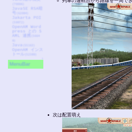
列車の運転台から路線を一周で
(70006)
JavaSE RSA暗
号
(62084)
Jakarta POI
(59972)
OpenAM Word
press との S
AML 連携
(5664
9)
Java
(55163)
OpenAM インス
トール
(52389)
↑
MenuBar
次は配置萌え