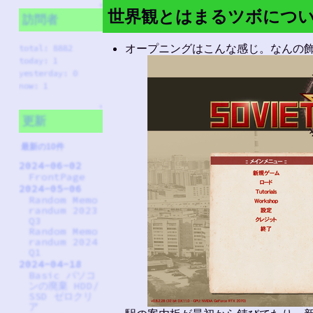
↑
世界観とはまるツボにつ
訪問者
オープニングはこんな感じ。なんの
total: 8882
today: 1
yesterday: 0
now: 1
↑
更新
最新の10件
2024-06-02
FrontPage
2024-05-06
Random Memo
randum 2023
Q3
Random Memo
randum 2024
Q1
2024-04-18
Basic パソコ
ンの廃棄 HDD/
SSD ゼロクリ
ア