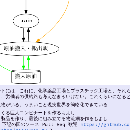
ートには、これに、化学薬品工場とプラスチック工場と、それ
と、労働者の供給路も考えなきゃいけない。これくらいになる
産物がいる。うまいこと現実世界を簡略化できている
てくる巨大コンビナートを作るもよし
半製品を作り、最後に組み立てる物流網を作るもよし
下記の図のソース Pull Req 歓迎
https://github.co
aster/resource.gv
)