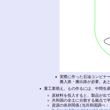
実際に作った石油コンビナ
搬入路・搬出路が必要。あ
重工業萌え。もの作るには、中間生
原材料を投入すると、製品が出
共和国の全土に分散する拠点で
資源の依存関係(当共和国調べ： 
R_SovietRepublic/blob/m