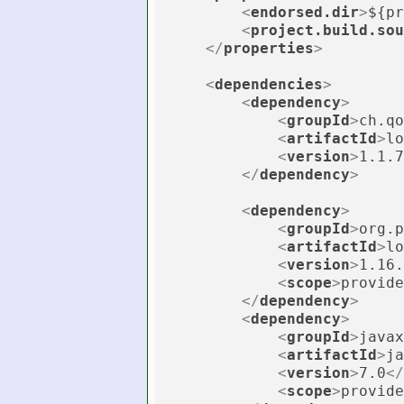
<
endorsed.dir
>
${pr
<
project.build.sou
</
properties
>
<
dependencies
>
<
dependency
>
<
groupId
>
ch.qo
<
artifactId
>
lo
<
version
>
1.1.7
</
dependency
>
<
dependency
>
<
groupId
>
org.p
<
artifactId
>
lo
<
version
>
1.16.
<
scope
>
provide
</
dependency
>
<
dependency
>
<
groupId
>
javax
<
artifactId
>
ja
<
version
>
7.0
</
<
scope
>
provide