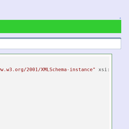
↑
ww.w3.org/2001/XMLSchema-instance"
xsi:schema