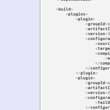
<
build
>
<
plugins
>
<
plugin
>
<
groupId
>
o
<
artifactI
<
version
>
3
<
configura
<
sourc
<
targe
<
compi
<
e
</
comp
</
configur
</
plugin
>
<
plugin
>
<
groupId
>
o
<
artifactI
<
version
>
2
<
configura
<
failO
</
configur