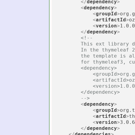
</
dependency
>
<
dependency
>
<
groupId
>
org.g
<
artifactId
>
oz
<
version
>
1.0.0
</
dependency
>
<!--

        This ext library d
        In the thymeleaf 2
        the template is al
        for thymeleaf3, cu
        <dependency>

            <groupId>org.g
            <artifactId>oz
            <version>1.0.0
        </dependency>

        -->
<
dependency
>
<
groupId
>
org.t
<
artifactId
>
th
<
version
>
3.0.6
</
dependency
>
</
dependencies
>