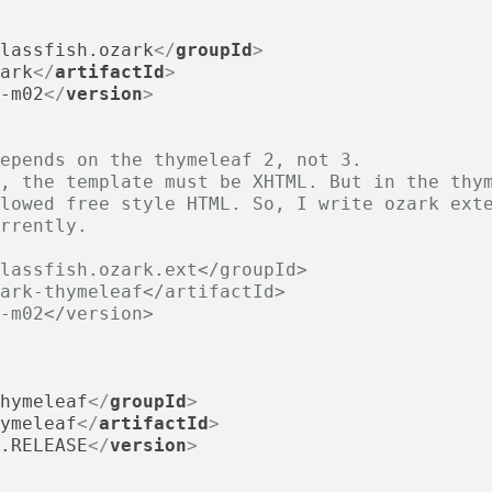
lassfish.ozark
</
groupId
>
ark
</
artifactId
>
-m02
</
version
>
epends on the thymeleaf 2, not 3.

, the template must be XHTML. But in the thym
lowed free style HTML. So, I write ozark exte
rrently.

lassfish.ozark.ext</groupId>

ark-thymeleaf</artifactId>

-m02</version>

hymeleaf
</
groupId
>
ymeleaf
</
artifactId
>
.RELEASE
</
version
>