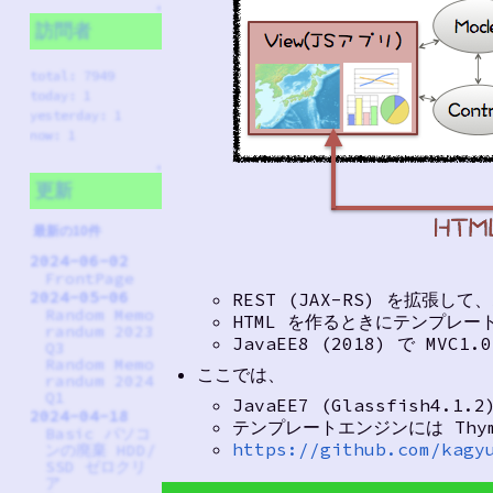
↑
訪問者
total: 7949
today: 1
yesterday: 1
now: 1
↑
更新
最新の10件
2024-06-02
FrontPage
2024-05-06
REST (JAX-RS) を拡張して
Random Memo
HTML を作るときにテンプレ
randum 2023
JavaEE8 (2018) で M
Q3
Random Memo
ここでは、
randum 2024
Q1
JavaEE7 (Glassfish4.1
2024-04-18
テンプレートエンジンには Thymel
Basic パソコ
https://github.com/kagy
ンの廃棄 HDD/
SSD ゼロクリ
ア