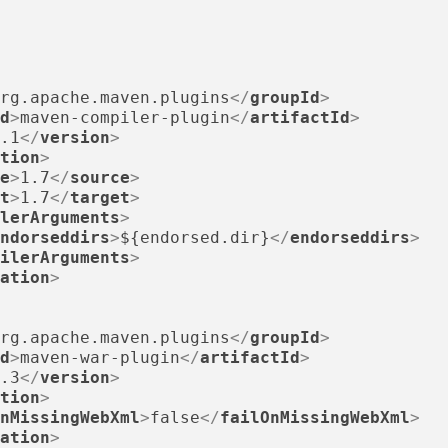
rg.apache.maven.plugins
</
groupId
>
d
>
maven-compiler-plugin
</
artifactId
>
.1
</
version
>
tion
>
e
>
1.7
</
source
>
t
>
1.7
</
target
>
lerArguments
>
ndorseddirs
>
${endorsed.dir}
</
endorseddirs
>
ilerArguments
>
ation
>
rg.apache.maven.plugins
</
groupId
>
d
>
maven-war-plugin
</
artifactId
>
.3
</
version
>
tion
>
nMissingWebXml
>
false
</
failOnMissingWebXml
>
ation
>