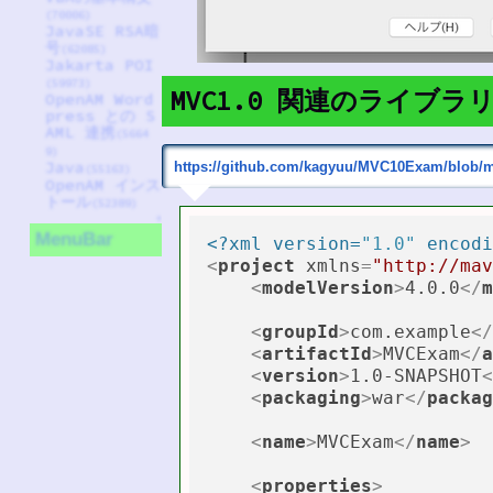
(70006)
JavaSE RSA暗
号
(62085)
Jakarta POI
(59973)
MVC1.0 関連のライブラリ 
OpenAM Word
press との S
AML 連携
(5664
9)
Java
https://github.com/kagyuu/MVC10Exam/blob/
(55163)
OpenAM インス
トール
(52389)
↑
MenuBar
<?xml version=
"1.0"
 encodi
<
project
xmlns
=
"http://mav
<
modelVersion
>
4.0.0
</
m
<
groupId
>
com.example
</
<
artifactId
>
MVCExam
</
a
<
version
>
1.0-SNAPSHOT
<
<
packaging
>
war
</
packag
<
name
>
MVCExam
</
name
>
<
properties
>