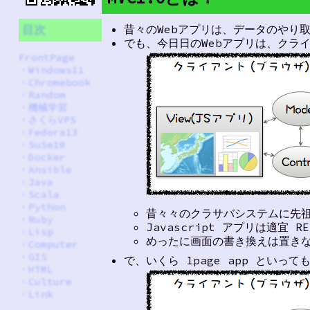
昔々のWebアプリは、データのやり
目次
でも、今日日のWebアプリは、クライ
FrontPage
・
Windows11
・
Chromebook
・
Random
・
機械学習
・
さくらVPS
・
Fedora13
・
SuSe10
・
Docker
・
Ansible
・
Java
・
Scala
・
Python
昔々々のクラサバシステムに先祖返
・
Ruby
Javascript アプリは適宜
・
Lisp
めったに画面の書き換えは置きない 
・
Computer
・
GIS
で、いくら 1page app といっ
・
HTML
・
Culture
・
Link