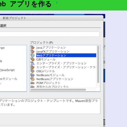
 Web アプリを作る
†