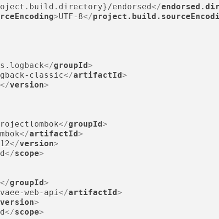
oject.build.directory}/endorsed
</
endorsed.di
rceEncoding
>
UTF-8
</
project.build.sourceEncod
s.logback
</
groupId
>
gback-classic
</
artifactId
>
</
version
>
rojectlombok
</
groupId
>
mbok
</
artifactId
>
12
</
version
>
d
</
scope
>
</
groupId
>
vaee-web-api
</
artifactId
>
version
>
d
</
scope
>