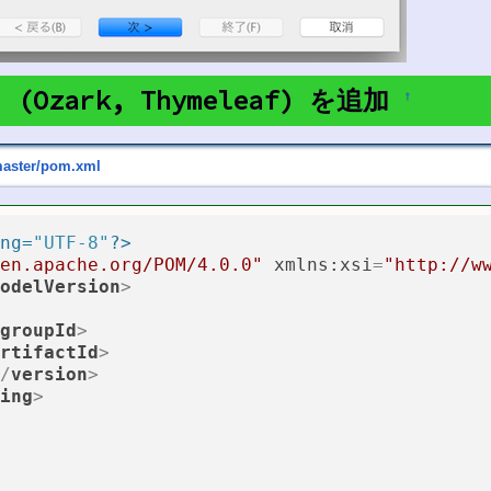
(Ozark, Thymeleaf) を追加
†
master/pom.xml
ng=
"UTF-8"
?>
en.apache.org/POM/4.0.0"
xmlns:xsi
=
"http://w
odelVersion
>
groupId
>
rtifactId
>
/
version
>
ing
>