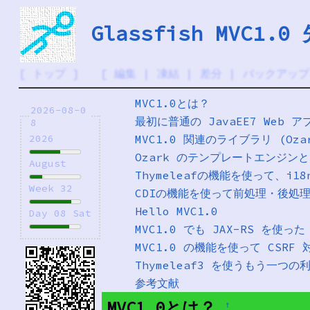
Glassfish MVC1.0
[
トップ
] [
編集
|
凍結
|
差分
|
バックアップ
MVC1.0とは？
2026-08-0
最初に普通の JavaEE7 Web 
8
MVC1.0 関連のライブラリ (Ozar
2026
Ozark のテンプレートエンジンとし
August
Thymeleafの機能を使って、i18
Week 32
CDIの機能を使って前処理・後処
Hello MVC1.0
Day 08 Sat
MVC1.0 でも JAX-RS を使った B
MVC1.0 の機能を使って CSRF 
Thymeleaf3 を使うもう一つの
参考文献
MVC1.0とは？
†