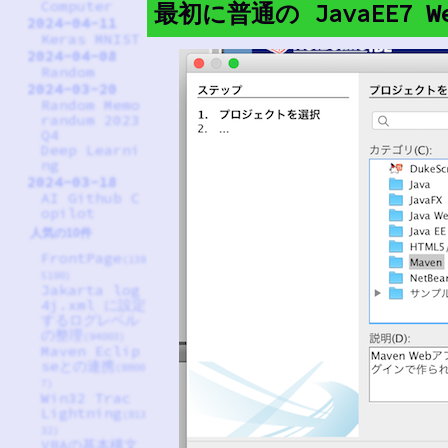
Computer
最初に普通の JavaEE7
2024-04-11
Keras MNIST
2024-04-08
Random
2024-03-20
Random Memo
randum 2023
Q4
Deep Learni
ng
2024-03-18
AI Github C
opilot
人気の10件
FrontPage
(138
5190)
Jakarta log
4j.xml に設定
するログレベル
の整理
(94003)
Maven Eclip
seとの連携
(8800
7)
Win32 Trac
Lightning
(813
32)
VBAの基本構文