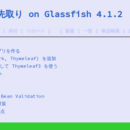
 先取り on Glassfish 4.1.2
|
添付
|
リロード
] [
新規
|
一覧
|
単語検索
|
アプリを作る
k, Thymeleaf) を追加
て Thymeleaf3 を使う
n
理
ean Validation
対策
利点