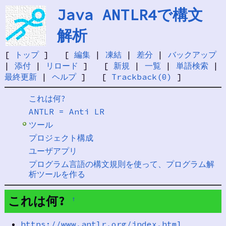
Java ANTLR4で構文
解析
[
トップ
] [
編集
|
凍結
|
差分
|
バックアップ
|
添付
|
リロード
] [
新規
|
一覧
|
単語検索
|
最終更新
|
ヘルプ
] [
Trackback(0)
]
これは何?
ANTLR = Anti LR
ツール
プロジェクト構成
ユーザアプリ
プログラム言語の構文規則を使って、プログラム解
析ツールを作る
これは何?
†
https://www.antlr.org/index.html