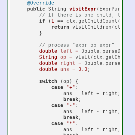
@Override
public
 String 
visitExpr
(ExprParser.
// If there is one child, that'
if
 (
1
 == ctx.getChildCount()) {

return
 visitChildren(ctx);

        }

// process "expr op expr"
double
left
=
 Double.parseDoubl
String
op
=
 visit(ctx.getChild(
double
right
=
 Double.parseDoub
double
ans
=
0.0
;

switch
 (op) {

case
"+"
:

                ans = left + right;

break
;

case
"-"
:

                ans = left - right;

break
;

case
"*"
:

                ans = left * right;
