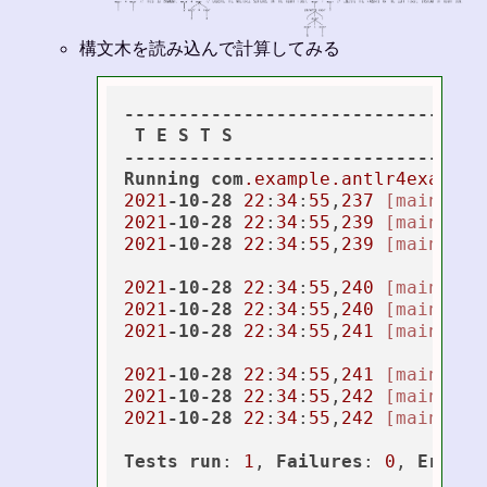
構文木を読み込んで計算してみる
---------------------------------
T
E
S
T
S
---------------------------------
Running
com
.example
.antlr4exam
.Ex
2021
-10-28
22
:
34
:
55
,
237
[main]
IN
2021
-10-28
22
:
34
:
55
,
239
[main]
IN
2021
-10-28
22
:
34
:
55
,
239
[main]
IN
2021
-10-28
22
:
34
:
55
,
240
[main]
IN
2021
-10-28
22
:
34
:
55
,
240
[main]
IN
2021
-10-28
22
:
34
:
55
,
241
[main]
IN
2021
-10-28
22
:
34
:
55
,
241
[main]
IN
2021
-10-28
22
:
34
:
55
,
242
[main]
IN
2021
-10-28
22
:
34
:
55
,
242
[main]
IN
Tests
run
: 
1
, 
Failures
: 
0
, 
Errors