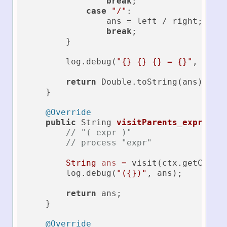
break
;

case
"/"
:

                ans = left / right;

break
;

        }

        log.debug(
"{} {} {} = {}"
, left,
return
 Double.toString(ans);

    }

@Override
public
 String 
visitParents_expr
(Exp
// "( expr )"
// process "expr"
String
ans
=
 visit(ctx.getChild
        log.debug(
"({})"
, ans);

return
 ans;

    }

@Override