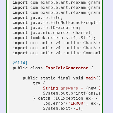
import
import
import
import
import
import
import
import
import
import
import
 org.antlr.v4.runtime.CommonTokenS
@Slf4j
public
class
ExprCalcGenerator
 {

public
static
final
void
main
(Strin
try
 {

String
answers
=
 (
new
ExprC
            System.out.printf(answers);

        } 
catch
 (IOException ex) {

            log.error(
"ERROR"
, ex);

            System.exit(-
1
);
