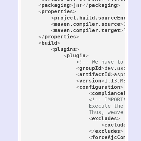
<
packaging
>
jar
</
packaging
>
<
properties
>
<
project.build.sourceEncodin
<
maven.compiler.source
>
11
</
m
<
maven.compiler.target
>
11
</
m
</
properties
>
<
build
>
<
plugins
>
<
plugin
>
<!-- We have to user
<
groupId
>
dev.aspectj
<
artifactId
>
aspectj-
<
version
>
1.13.M3
</
ve
<
configuration
>
<
complianceLevel
<!-- IMPORTANT t
                    Execute the aspec
                    Thus, weave aspe
<
excludes
>
<
exclude
>
**/
</
excludes
>
<
forceAjcCompile