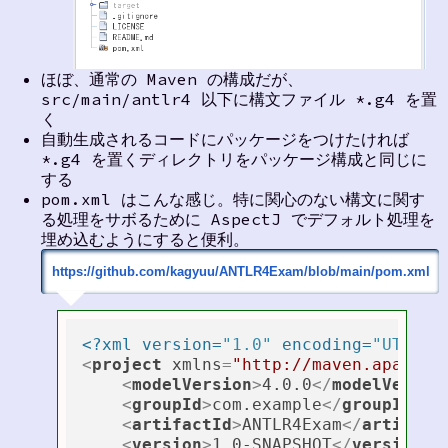
ほぼ、通常の Maven の構成だが、
src/main/antlr4 以下に構文ファイル *.g4 を置
く
自動生成されるコードにパッケージをつけたければ
*.g4 を置くディレクトリをパッケージ構成と同じに
する
pom.xml はこんな感じ。特に関心のない構文に関す
る処理をサボるために AspectJ でデフォルト処理を
埋め込むようにすると便利。
https://github.com/kagyuu/ANTLR4Exam/blob/main/pom.xml
<?xml version=
"1.0"
 encoding=
"UTF-8"
<
project
xmlns
=
"http://maven.apache.
<
modelVersion
>
4.0.0
</
modelVersio
<
groupId
>
com.example
</
groupId
>
<
artifactId
>
ANTLR4Exam
</
artifact
<
version
>
1.0-SNAPSHOT
</
version
>