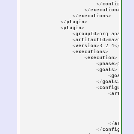
</
configurat
</
execution
>
</
executions
>
</
plugin
>
<
plugin
>
<
groupId
>
org.apache.
<
artifactId
>
maven-sh
<
version
>
3.2.4
</
vers
<
executions
>
<
execution
>
<
phase
>
packa
<
goals
>
<
goal
>
sh
</
goals
>
<
configurati
<
artifac
<
exc
</
ex
</
artifa
</
configurat