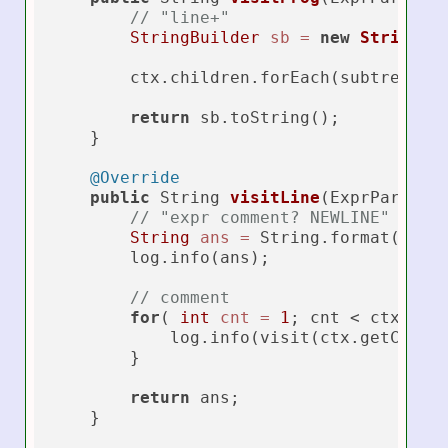
// "line+"
StringBuilder
sb
=
new
StringBu
        ctx.children.forEach(subtree ->
return
 sb.toString();

    }

@Override
public
 String 
visitLine
(ExprParser.
// "expr comment? NEWLINE"
String
ans
=
 String.format(
"L%0
        log.info(ans);

// comment
for
( 
int
cnt
=
1
; cnt < ctx.getC
            log.info(visit(ctx.getChild(
        }

return
 ans;

    }
