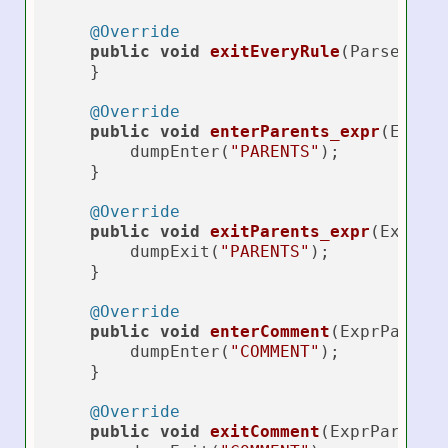
@Override
public
void
exitEveryRule
(ParserRul
    }

@Override
public
void
enterParents_expr
(ExprP
        dumpEnter(
"PARENTS"
);

    }

@Override
public
void
exitParents_expr
(ExprPa
        dumpExit(
"PARENTS"
);

    }

@Override
public
void
enterComment
(ExprParser
        dumpEnter(
"COMMENT"
);

    }

@Override
public
void
exitComment
(ExprParser.