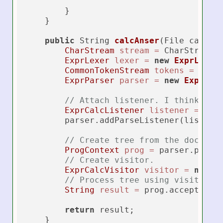
        }

    }

public
 String 
calcAnser
(File calcFi
CharStream
stream
=
 CharStreams
ExprLexer
lexer
=
new
ExprLexer
CommonTokenStream
tokens
=
new
ExprParser
parser
=
new
ExprPar
// Attach listener. I think lis
ExprCalcListener
listener
=
new
        parser.addParseListener(listener
// Create tree from the documen
ProgContext
prog
=
 parser.prog()
// Create visitor.
ExprCalcVisitor
visitor
=
new
E
// Process tree using visitor.
String
result
=
 prog.accept(visi
return
 result;

    }
