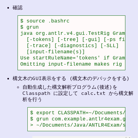
確認
$ source .bashrc 

$ grun 

java org.antlr.v4.gui.TestRig GrammarN
  [-tokens] [-tree] [-gui] [-ps file.p
  [-trace] [-diagnostics] [-SLL]

  [input-filename(s)]

Use startRuleName='tokens' if GrammarN
Omitting input-filename makes rig read
構文木のGUI表示をする (構文木のデバックをする)
自動生成した構文解析プログラム(後述)を
Classpath に設定して calc.txt から構文解
析を行う
$ export CLASSPATH=~/Documents/Java
$ grun com.example.antlr4exam.gramm
> ~/Documents/Java/ANTLR4Exam/src/t