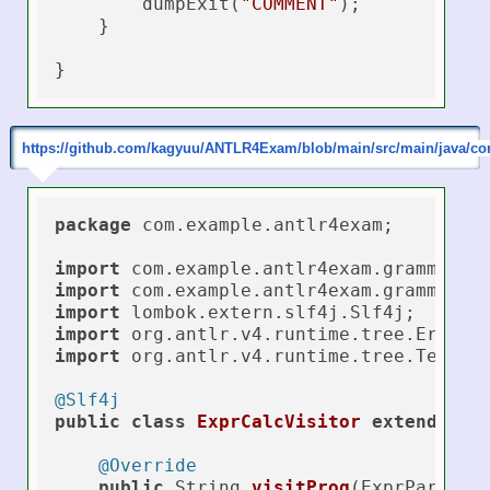
        dumpExit(
"COMMENT"
);

    }

https://github.com/kagyuu/ANTLR4Exam/blob/main/src/main/java/com
package
 com.example.antlr4exam;

import
import
import
import
import
 org.antlr.v4.runtime.tree.Termina
@Slf4j
public
class
ExprCalcVisitor
extends
Ex
@Override
public
 String 
visitProg
(ExprParser.