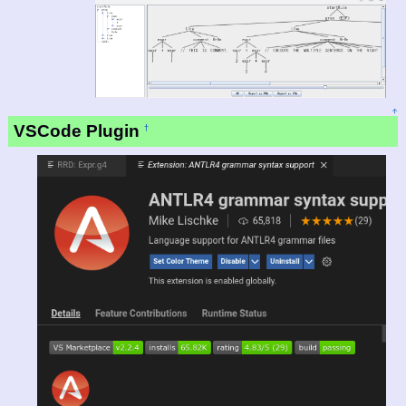
↑
VSCode Plugin
†