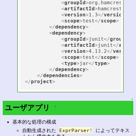
<
groupId
>
org.hamcrest
</
g
<
artifactId
>
hamcrest-all
<
version
>
1.3
</
version
>
<
scope
>
test
</
scope
>
</
dependency
>
<
dependency
>
<
groupId
>
junit
</
groupId
>
<
artifactId
>
junit
</
artif
<
version
>
4.13.2
</
version
<
scope
>
test
</
scope
>
<
type
>
jar
</
type
>
</
dependency
>
</
dependencies
>
</
project
>
↑
ユーザアプリ
†
基本的な処理の構成
自動生成された
ExprParser
?
によってテキス