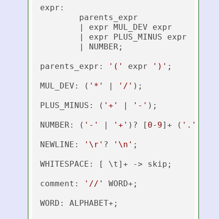
expr:

	parents_expr

	| expr MUL_DEV expr

	| expr PLUS_MINUS expr

	| NUMBER;

parents_expr: 
'('
 expr 
')'
;

MUL_DEV: (
'*'
 | 
'/'
);

PLUS_MINUS: (
'+'
 | 
'-'
);

NUMBER: (
'-'
 | 
'+'
)? [
0
-
9
]+ (
'.'
 [
0
-
NEWLINE: 
'\r'
? 
'\n'
;

WHITESPACE: [ \t]+ -> skip;

comment: 
'//'
 WORD+;

WORD: ALPHABET+;
