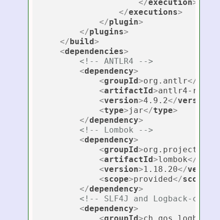
</
execution
>
</
executions
>
</
plugin
>
</
plugins
>
</
build
>
<
dependencies
>
<!-- ANTLR4 -->
<
dependency
>
<
groupId
>
org.antlr
</
grou
<
artifactId
>
antlr4-runti
<
version
>
4.9.2
</
version
>
<
type
>
jar
</
type
>
</
dependency
>
<!-- Lombok -->
<
dependency
>
<
groupId
>
org.projectlomb
<
artifactId
>
lombok
</
arti
<
version
>
1.18.20
</
versio
<
scope
>
provided
</
scope
>
</
dependency
>
<!-- SLF4J and Logback-class
<
dependency
>
<
groupId
>
ch.qos.logback
<