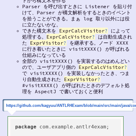
トから構文木を作る
Parser を呼び出すときに Listener を貼り付
けて、Parser が構文解析をするときのイベント
を拾うことができる。まぁ log 取り以外には役
に立たないかな。
できた構文木を
ExprCalcVisitor
?
によって
処理する。
ExprCalcVisitor
?
は自動生成され
た
ExprVisitor
?
を継承する。ノード XXXX
に行き着いたときに visitXXXX() が呼ばれる
仕組みになっている
全部の visitXXXX() を実装するのはめんどい
ので、ユーザアプリ側の
ExprCalcVisitor
?
で visitXXXX() を実装しなかったとき、つま
り自動生成された
ExprVisitor
?
#visitXXXX() が呼ばれたときのデフォルト処
理を AspectJ で書いておくと便利
https://github.com/kagyuu/ANTLR4Exam/blob/main/src/main/java/co
package
 com.example.antlr4exam;
