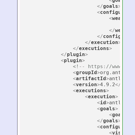
<
goal
>
te
</
goals
>
<
configurati
<
weaveDi
<
wea
</
weaveD
</
configurat
</
execution
>
</
executions
>
</
plugin
>
<
plugin
>
<!-- https://www.ant
<
groupId
>
org.antlr
</
<
artifactId
>
antlr4-m
<
version
>
4.9.2
</
vers
<
executions
>
<
execution
>
<
id
>
antlr
</
i
<
goals
>
<
goal
>
an
</
goals
>
<
configurati
<
visitor