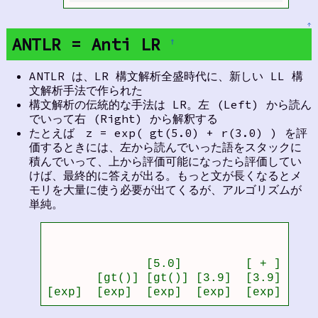
↑
ANTLR = Anti LR
†
ANTLR は、LR 構文解析全盛時代に、新しい LL 構
文解析手法で作られた
構文解析の伝統的な手法は LR。左 (Left) から読ん
でいって右 (Right) から解釈する
たとえば z = exp( gt(5.0) + r(3.0) ) を評
価するときには、左から読んでいった語をスタックに
積んでいって、上から評価可能になったら評価してい
けば、最終的に答えが出る。もっと文が長くなるとメ
モリを大量に使う必要が出てくるが、アルゴリズムが
単純。
                                       
                                   [r(
              [5.0]         [ + ]  [ +
       [gt()] [gt()] [3.9]  [3.9]  [3.
[exp]  [exp]  [exp]  [exp]  [exp]  [ex