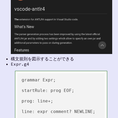
構文規則を図示することができる
Expr.g4
grammar Expr;

startRule: prog EOF;

prog: line+;

line: expr comment? NEWLINE;
