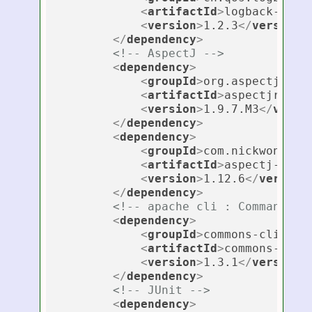
<
artifactId
>
logback-clas
<
version
>
1.2.3
</
version
>
</
dependency
>
<!-- AspectJ -->
<
dependency
>
<
groupId
>
org.aspectj
</
gr
<
artifactId
>
aspectjrt
</
a
<
version
>
1.9.7.M3
</
versi
</
dependency
>
<
dependency
>
<
groupId
>
com.nickwongdev
<
artifactId
>
aspectj-mave
<
version
>
1.12.6
</
version
</
dependency
>
<!-- apache cli : Command Li
<
dependency
>
<
groupId
>
commons-cli
</
gr
<
artifactId
>
commons-cli
<
<
version
>
1.3.1
</
version
>
</
dependency
>
<!-- JUnit -->
<
dependency
>