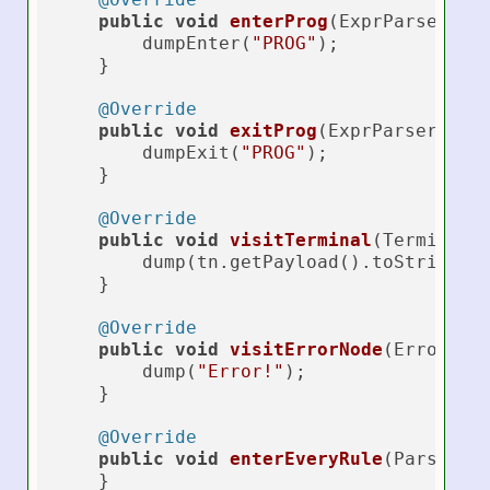
public
void
enterProg
(ExprParser.Pr
        dumpEnter(
"PROG"
);

    }

@Override
public
void
exitProg
(ExprParser.Pro
        dumpExit(
"PROG"
);

    }

@Override
public
void
visitTerminal
(TerminalN
        dump(tn.getPayload().toString())
    }

@Override
public
void
visitErrorNode
(ErrorNod
        dump(
"Error!"
);

    }

@Override
public
void
enterEveryRule
(ParserRu
    }
