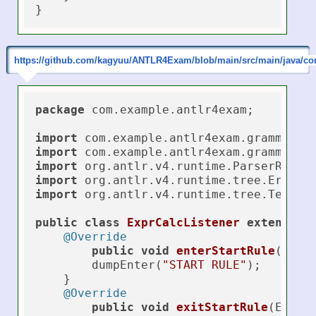
https://github.com/kagyuu/ANTLR4Exam/blob/main/src/main/java/co
package
 com.example.antlr4exam;

import
import
import
import
import
 org.antlr.v4.runtime.tree.Termina
public
class
ExprCalcListener
extends
B
@Override
public
void
enterStartRule
(Expr
        dumpEnter(
"START RULE"
);

    }

@Override
public
void
exitStartRule
(ExprP