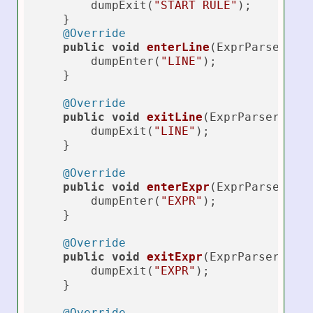
        dumpExit(
"START RULE"
);

    }    

@Override
public
void
enterLine
(ExprParser.Li
        dumpEnter(
"LINE"
);

    }

@Override
public
void
exitLine
(ExprParser.Lin
        dumpExit(
"LINE"
);

    }

@Override
public
void
enterExpr
(ExprParser.Ex
        dumpEnter(
"EXPR"
);

    }

@Override
public
void
exitExpr
(ExprParser.Exp
        dumpExit(
"EXPR"
);

    }

@Override