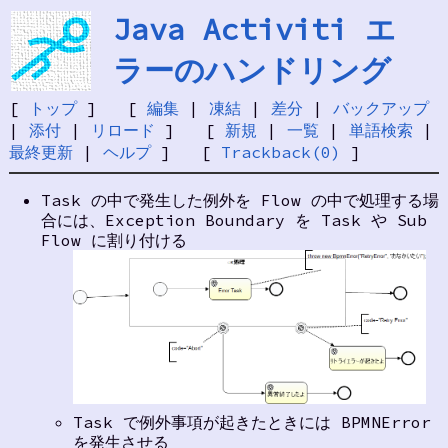
Java Activiti エ
ラーのハンドリング
[
トップ
] [
編集
|
凍結
|
差分
|
バックアップ
|
添付
|
リロード
] [
新規
|
一覧
|
単語検索
|
最終更新
|
ヘルプ
] [
Trackback(0)
]
Task の中で発生した例外を Flow の中で処理する場
合には、Exception Boundary を Task や Sub
Flow に割り付ける
Task で例外事項が起きたときには BPMNError
を発生させる