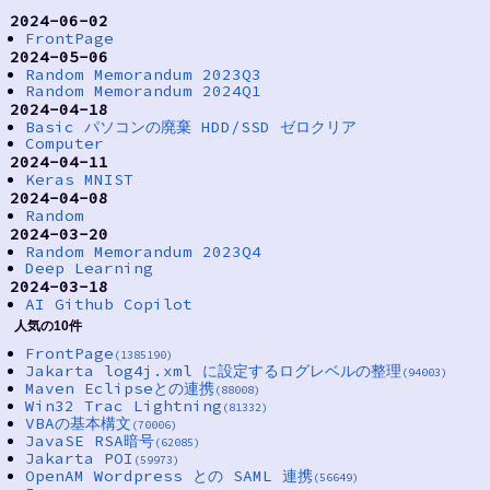
2024-06-02
FrontPage
2024-05-06
Random Memorandum 2023Q3
Random Memorandum 2024Q1
2024-04-18
Basic パソコンの廃棄 HDD/SSD ゼロクリア
Computer
2024-04-11
Keras MNIST
2024-04-08
Random
2024-03-20
Random Memorandum 2023Q4
Deep Learning
2024-03-18
AI Github Copilot
人気の10件
FrontPage
(1385190)
Jakarta log4j.xml に設定するログレベルの整理
(94003)
Maven Eclipseとの連携
(88008)
Win32 Trac Lightning
(81332)
VBAの基本構文
(70006)
JavaSE RSA暗号
(62085)
Jakarta POI
(59973)
OpenAM Wordpress との SAML 連携
(56649)