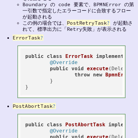
Boundary の code 要素で、BPMNError の第
一引数で指定したエラーコードに合致するフロー
が起動される
この例の場合では、
PostRetryTask
?
が起動さ
れて、標準出力に「Retry失敗」が表示される
ErrorTask
?
public
class
ErrorTask
implements
Ja
@Override
public
void
execute
(Delegate
throw
new
BpmnError
(
	}

PostAbortTask
?
public
class
PostAbortTask
implement
@Override
public
void
execute
(Delegate