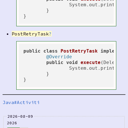
		System.out.println(
"
	}

PostRetryTask
?
public
class
PostRetryTask
implement
@Override
public
void
execute
(Delegate
		System.out.println(
"
	}

Java#Activiti
2026-08-09
2026