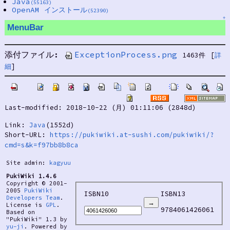
Java
(55163)
OpenAM インストール
(52390)
↑
MenuBar
添付ファイル:
ExceptionProcess.png
1463件
[
詳
細
]
Last-modified: 2018-10-22 (月) 01:11:06 (2848d)
Link:
Java
(1552d)
Short-URL:
https://pukiwiki.at-sushi.com/pukiwiki/?
cmd=s&k=f97bb8b8ca
Site admin:
kagyuu
PukiWiki 1.4.6
Copyright © 2001-
2005
PukiWiki
ISBN10
ISBN13
Developers Team
.
License is
GPL
.
9784061426061
Based on
"PukiWiki" 1.3 by
yu-ji
. Powered by