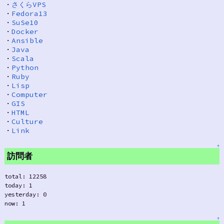
・
さくらVPS
・
Fedora13
・
SuSe10
・
Docker
・
Ansible
・
Java
・
Scala
・
Python
・
Ruby
・
Lisp
・
Computer
・
GIS
・
HTML
・
Culture
・
Link
↑
訪問者
total: 12258
today: 1
yesterday: 0
now: 1
↑