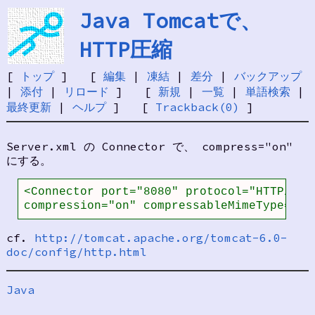
Java Tomcatで、
HTTP圧縮
[
トップ
] [
編集
|
凍結
|
差分
|
バックアップ
|
添付
|
リロード
] [
新規
|
一覧
|
単語検索
|
最終更新
|
ヘルプ
] [
Trackback(0)
]
Server.xml の Connector で、 compress="on"
にする。
<Connector port="8080" protocol="HTTP/1.1"
compression="on" compressableMimeType="te
cf.
http://tomcat.apache.org/tomcat-6.0-
doc/config/http.html
Java