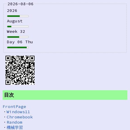
2026-08-06
2026
August
Week 32
Day 06 Thu
目次
FrontPage
・
Windows11
・
Chromebook
・
Random
・
機械学習