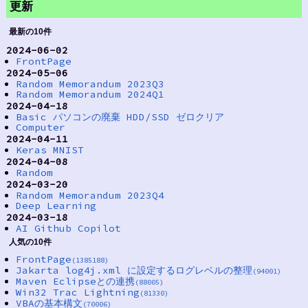
更新
最新の10件
2024-06-02
FrontPage
2024-05-06
Random Memorandum 2023Q3
Random Memorandum 2024Q1
2024-04-18
Basic パソコンの廃棄 HDD/SSD ゼロクリア
Computer
2024-04-11
Keras MNIST
2024-04-08
Random
2024-03-20
Random Memorandum 2023Q4
Deep Learning
2024-03-18
AI Github Copilot
人気の10件
FrontPage
(1385188)
Jakarta log4j.xml に設定するログレベルの整理
(94001)
Maven Eclipseとの連携
(88005)
Win32 Trac Lightning
(81330)
VBAの基本構文
(70006)