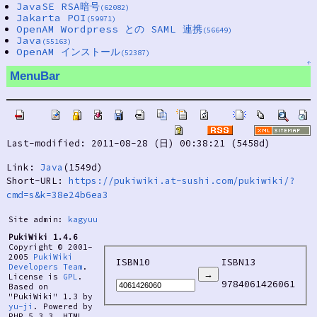
JavaSE RSA暗号
(62082)
Jakarta POI
(59971)
OpenAM Wordpress との SAML 連携
(56649)
Java
(55163)
OpenAM インストール
(52387)
↑
MenuBar
Last-modified: 2011-08-28 (日) 00:38:21 (5458d)
Link:
Java
(1549d)
Short-URL:
https://pukiwiki.at-sushi.com/pukiwiki/?
cmd=s&k=38e24b6ea3
Site admin:
kagyuu
PukiWiki 1.4.6
Copyright © 2001-
2005
PukiWiki
ISBN10
ISBN13
Developers Team
.
License is
GPL
.
9784061426061
Based on
"PukiWiki" 1.3 by
yu-ji
. Powered by
PHP 5.3.3. HTML