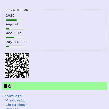
2026-08-06
2026
August
Week 32
Day 06 Thu
目次
FrontPage
・
Windows11
・
Chromebook