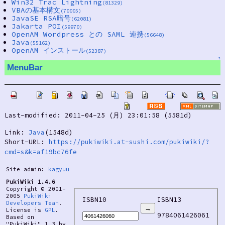
Win32 Trac Lightning
(81329)
VBAの基本構文
(70005)
JavaSE RSA暗号
(62081)
Jakarta POI
(59970)
OpenAM Wordpress との SAML 連携
(56648)
Java
(55162)
OpenAM インストール
(52387)
↑
MenuBar
Last-modified: 2011-04-25 (月) 23:01:58 (5581d)
Link:
Java
(1548d)
Short-URL:
https://pukiwiki.at-sushi.com/pukiwiki/?
cmd=s&k=af19bc76fe
Site admin:
kagyuu
PukiWiki 1.4.6
Copyright © 2001-
2005
PukiWiki
ISBN10
ISBN13
Developers Team
.
License is
GPL
.
9784061426061
Based on
"PukiWiki" 1.3 by