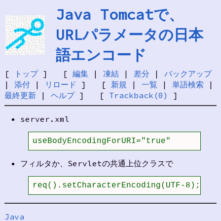
Java Tomcatで、
URLパラメータの日本
語エンコード
[
トップ
] [
編集
|
凍結
|
差分
|
バックアップ
|
添付
|
リロード
] [
新規
|
一覧
|
単語検索
|
最終更新
|
ヘルプ
] [
Trackback(0)
]
server.xml
useBodyEncodingForURI="true"
フィルタか、Servletの共通上位クラスで
req().setCharacterEncoding(UTF-8);
Java