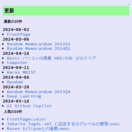
↑
更新
最新の10件
2024-06-02
FrontPage
2024-05-06
Random Memorandum 2023Q3
Random Memorandum 2024Q1
2024-04-18
Basic パソコンの廃棄 HDD/SSD ゼロクリア
Computer
2024-04-11
Keras MNIST
2024-04-08
Random
2024-03-20
Random Memorandum 2023Q4
Deep Learning
2024-03-18
AI Github Copilot
人気の10件
FrontPage
(1385187)
Jakarta log4j.xml に設定するログレベルの整理
(94001)
Maven Eclipseとの連携
(88005)