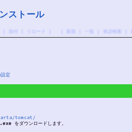
のインストール
|
添付
|
リロード
] [
新規
|
一覧
|
単語検索
|
yの設定
karta/tomcat/
.exe
をダウンロードします。