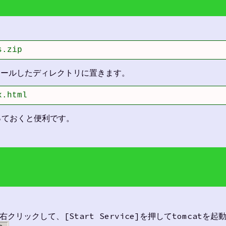
s.zip
ストールしたディレクトリに置きます。
x.html
っておくと便利です。
クリックして、[Start Service]を押してtomcatを起