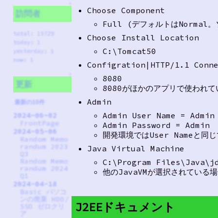
↑
Choose Component
訪問者
Full (デフォルトはNorma
total: 13729
Choose Install Location
today: 1
C:\Tomcat50
yesterday: 1
now: 1
Configration|HTTP/1.1 Conn
↑
8080
更新
8080がほかのアプリで使われ
Admin
最新の10件
Admin User Name = Admin
2024-06-02
FrontPage
Admin Password = Admin
2024-05-06
開発環境ではUser Nameと
Random Memo
randum 2023
Java Virtual Machine
Q3
Random Memo
C:\Program Files\Java\j
randum 2024
他のJavaVMが選択されている
Q1
2024-04-18
Basic パソコ
ンの廃棄 HDD/
J2EEドキュメント
SSD ゼロクリ
ア