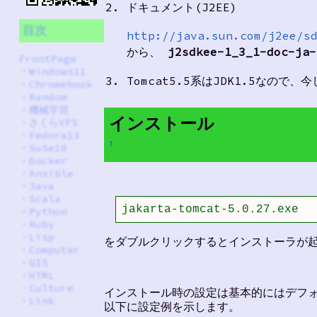
ドキュメント(J2EE)
目次
http://java.sun.com/j2ee/s
から、
j2sdkee-1_3_1-doc-ja-
FrontPage
・
Windows11
Tomcat5.5系はJDK1.5なので、
・
Chromebook
・
Random
・
機械学習
インストール
・
さくらVPS
・
Fedora13
†
・
SuSe10
・
Docker
・
Ansible
・
Java
・
Scala
jakarta-tomcat-5.0.27.exe
・
Python
・
Ruby
・
Lisp
をダブルクリックするとインストーラが
・
Computer
・
GIS
・
HTML
・
Culture
インストール時の設定は基本的にはデフ
・
Link
以下に設定例を示します。