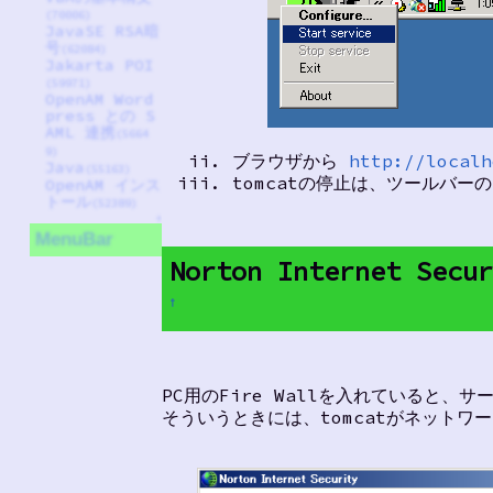
(70006)
JavaSE RSA暗
号
(62084)
Jakarta POI
(59971)
OpenAM Word
press との S
AML 連携
(5664
9)
ブラウザから
http://localh
Java
(55163)
tomcatの停止は、ツールバーのt
OpenAM インス
トール
(52389)
↑
MenuBar
Norton Internet Sec
†
PC用のFire Wallを入れていると、
そういうときには、tomcatがネット