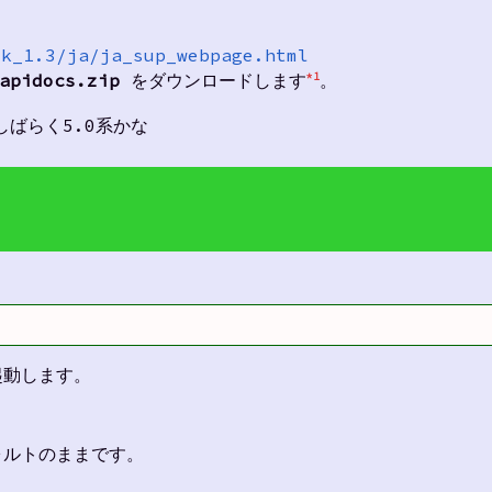
dk_1.3/ja/ja_sup_webpage.html
apidocs.zip
をダウンロードします
。
*1
今しばらく5.0系かな
起動します。
ォルトのままです。