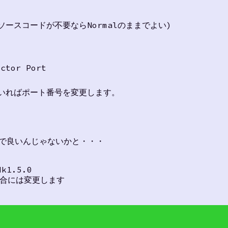
l。ソースコードが不要ならNormalのままでよい)
ector Port
ていればポート番号を変更します。
同じで良いんじゃないかと・・・
dk1.5.0
場合には変更します