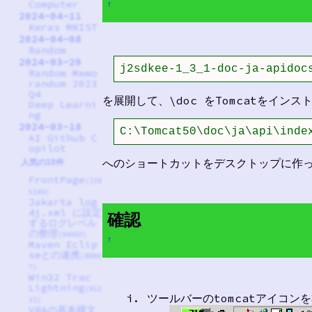
Computer
†
2024-04-11
Keras MNIST
2024-04-08
Random
2024-03-20
j2sdkee-1_3_1-doc-ja-apidoc
Random Memo
randum 2023
Q4
を展開して、\doc をTomcatをイン
Deep Learni
ng
2024-03-18
C:\Tomcat50\doc\ja\api\inde
AI Github C
opilot
へのショートカットをデスクトップに作
人気の10件
FrontPage
(138
5189)
Jakarta log
4j.xml に設定
確認
するログレベル
の整理
(94003)
†
Maven Eclip
seとの連携
(8800
7)
Win32 Trac
Lightning
(813
ツールバーのtomcatアイコンを右
31)
VBAの基本構文