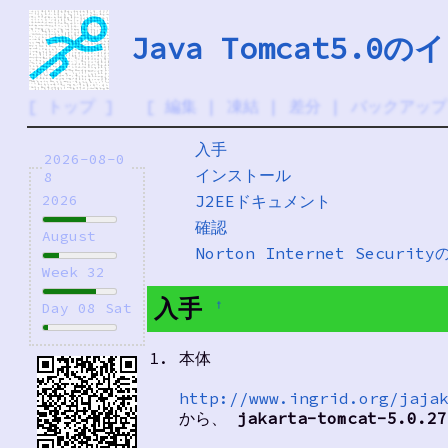
Java Tomcat5.0
[
トップ
] [
編集
|
凍結
|
差分
|
バックアップ
入手
2026-08-0
インストール
8
J2EEドキュメント
2026
確認
August
Norton Internet Securit
Week 32
入手
†
Day 08 Sat
本体
http://www.ingrid.org/jaja
から、
jakarta-tomcat-5.0.27