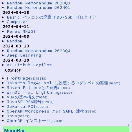
Random Memorandum 2023Q3
Random Memorandum 2024Q1
2024-04-18
Basic パソコンの廃棄 HDD/SSD ゼロクリア
Computer
2024-04-11
Keras MNIST
2024-04-08
Random
2024-03-20
Random Memorandum 2023Q4
Deep Learning
2024-03-18
AI Github Copilot
人気の10件
FrontPage
(1385188)
Jakarta log4j.xml に設定するログレベルの整理
(94002)
Maven Eclipseとの連携
(88006)
Win32 Trac Lightning
(81330)
VBAの基本構文
(70006)
JavaSE RSA暗号
(62083)
Jakarta POI
(59971)
OpenAM Wordpress との SAML 連携
(56649)
Java
(55163)
OpenAM インストール
(52388)
↑
MenuBar