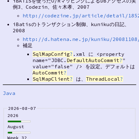
iBATISを使ったO/RマッピングによるDBアクセスの実
例3、Codezin、佐々木孝、2007
http://codezine.jp/article/detail/185
iBatisのトランザクション制御、kunikuの日記、
2008
http://d.hatena.ne.jp/kuniku/20081108
補足
SqlMapConfig
?
.xml に <property
name="JDBC.
DefaultAutoCommit
?
"
value="false" /> を設定。デフォルトは
AutoCommit
?
SqlMapClient
?
は、
ThreadLocal
?
Java
2026-08-07
2026
August
Week 32