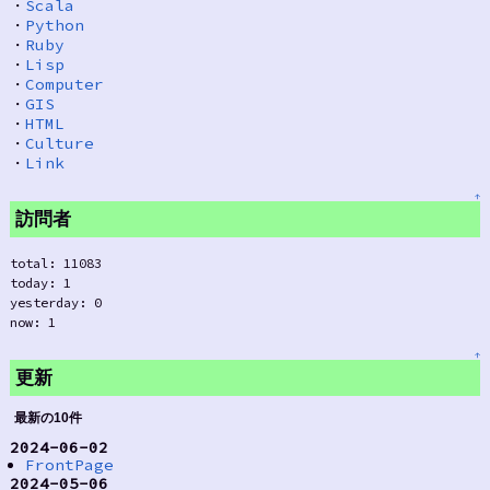
・
Scala
・
Python
・
Ruby
・
Lisp
・
Computer
・
GIS
・
HTML
・
Culture
・
Link
↑
訪問者
total: 11083
today: 1
yesterday: 0
now: 1
↑
更新
最新の10件
2024-06-02
FrontPage
2024-05-06