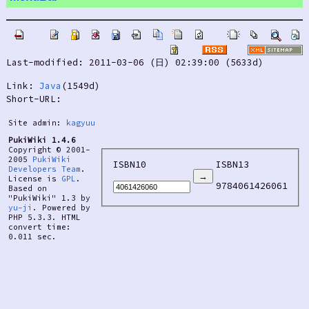
Last-modified: 2011-03-06 (日) 02:39:00 (5633d)
Link:
Java
(1549d)
Short-URL:
Site admin:
kagyuu
PukiWiki 1.4.6
Copyright © 2001-
2005
PukiWiki
ISBN10
ISBN13
Developers Team
.
License is
GPL
.
9784061426061
Based on
"PukiWiki" 1.3 by
yu-ji
. Powered by
PHP 5.3.3. HTML
convert time:
0.011 sec.