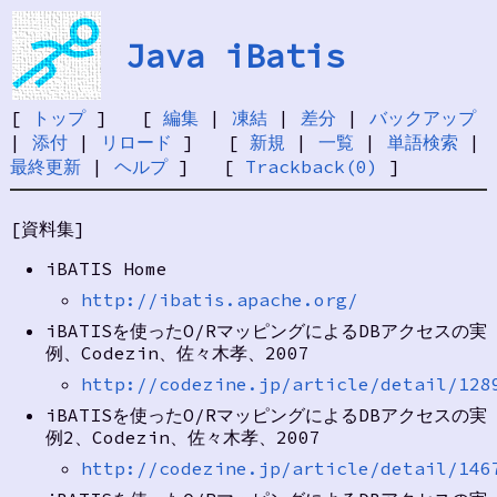
Java iBatis
[
トップ
] [
編集
|
凍結
|
差分
|
バックアップ
|
添付
|
リロード
] [
新規
|
一覧
|
単語検索
|
最終更新
|
ヘルプ
] [
Trackback(0)
]
[資料集]
iBATIS Home
http://ibatis.apache.org/
iBATISを使ったO/RマッピングによるDBアクセスの実
例、Codezin、佐々木孝、2007
http://codezine.jp/article/detail/128
iBATISを使ったO/RマッピングによるDBアクセスの実
例2、Codezin、佐々木孝、2007
http://codezine.jp/article/detail/146