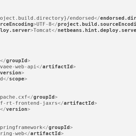
oject.build.directory}/endorsed
</
endorsed.di
rceEncoding
>
UTF-8
</
project.build.sourceEncod
loy.server
>
Tomcat
</
netbeans.hint.deploy.serv
</
groupId
>
vaee-web-api
</
artifactId
>
version
>
d
</
scope
>
pache.cxf
</
groupId
>
f-rt-frontend-jaxrs
</
artifactId
>
</
version
>
pringframework
</
groupId
>
ring-web
</
artifactId
>