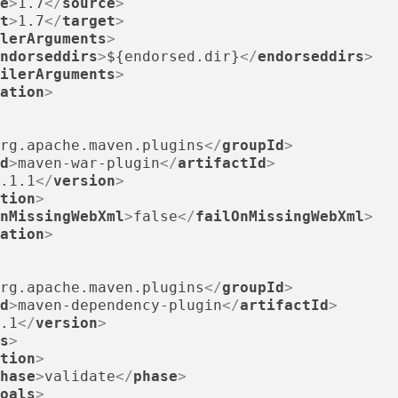
e
>
1.7
</
source
>
t
>
1.7
</
target
>
lerArguments
>
ndorseddirs
>
${endorsed.dir}
</
endorseddirs
>
ilerArguments
>
ation
>
rg.apache.maven.plugins
</
groupId
>
d
>
maven-war-plugin
</
artifactId
>
.1.1
</
version
>
tion
>
nMissingWebXml
>
false
</
failOnMissingWebXml
>
ation
>
rg.apache.maven.plugins
</
groupId
>
d
>
maven-dependency-plugin
</
artifactId
>
.1
</
version
>
s
>
tion
>
hase
>
validate
</
phase
>
oals
>