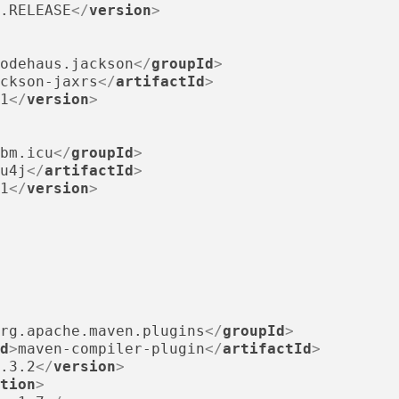
.RELEASE
</
version
>
odehaus.jackson
</
groupId
>
ckson-jaxrs
</
artifactId
>
1
</
version
>
bm.icu
</
groupId
>
u4j
</
artifactId
>
1
</
version
>
rg.apache.maven.plugins
</
groupId
>
d
>
maven-compiler-plugin
</
artifactId
>
.3.2
</
version
>
tion
>