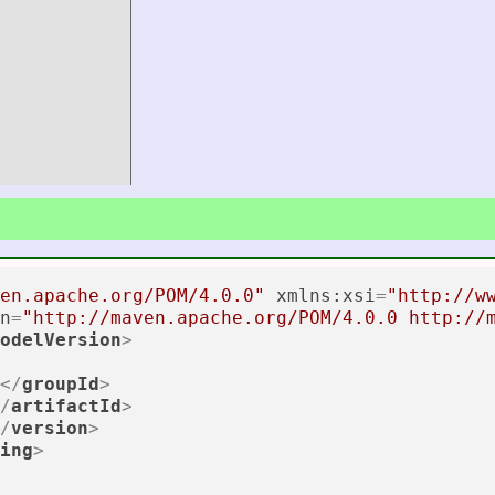
en.apache.org/POM/4.0.0"
xmlns:xsi
=
"http://w
n
=
"http://maven.apache.org/POM/4.0.0 http://
odelVersion
>
</
groupId
>
/
artifactId
>
/
version
>
ing
>