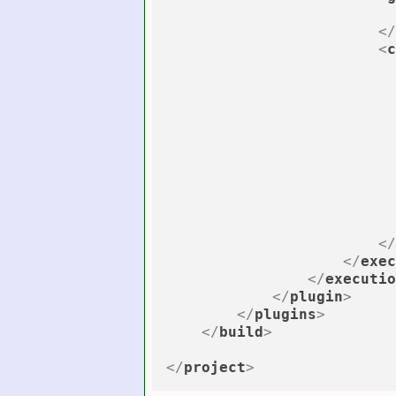
</
<
c
</
</
exec
</
executio
</
plugin
>
</
plugins
>
</
build
>
</
project
>