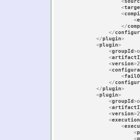
<
sourc
<
targe
<
compi
<
e
</
comp
</
configur
</
plugin
>
<
plugin
>
<
groupId
>
o
<
artifactI
<
version
>
2
<
configura
<
failO
</
configur
</
plugin
>
<
plugin
>
<
groupId
>
o
<
artifactI
<
version
>
2
<
execution
<
execu
<
p
<
g