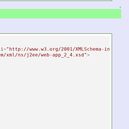
↑
si
=
"http://www.w3.org/2001/XMLSchema-instance
om/xml/ns/j2ee/web-app_2_4.xsd"
>