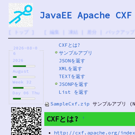
JavaEE Apache CXF
[
トップ
] [
編集
|
凍結
|
差分
|
バックアップ
CXFとは?
2026-08-0
サンプルアプリ
6
JSONを返す
2026
XMLを返す
August
TEXTを返す
Week 32
JSONPを返す
List を返す
Day 06 Thu
SampleCxf.zip
サンプルアプリ (Net
CXFとは?
†
http://cxf.apache.org/inde