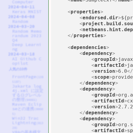
Computer
2024-04-11
<
properties
>
Keras MNIST
2024-04-08
<
endorsed.dir
>
${pr
Random
<
project.build.sou
2024-03-20
<
netbeans.hint.dep
Random Memo
</
properties
>
randum 2023
Q4
Deep Learni
<
dependencies
>
ng
<
dependency
>
2024-03-18
AI Github C
<
groupId
>
javax
opilot
<
artifactId
>
ja
人気の10件
<
version
>
6.0
</
FrontPage
<
scope
>
provide
(138
5187)
</
dependency
>
Jakarta log
<
dependency
>
4j.xml に設定
<
groupId
>
org.a
するログレベル
の整理
<
artifactId
>
cx
(94001)
Maven Eclip
<
version
>
2.7.2
seとの連携
(8800
</
dependency
>
5)
Win32 Trac
<
dependency
>
Lightning
(813
<
groupId
>
org.s
29)
<
artifactId
>
sp
VBAの基本構文