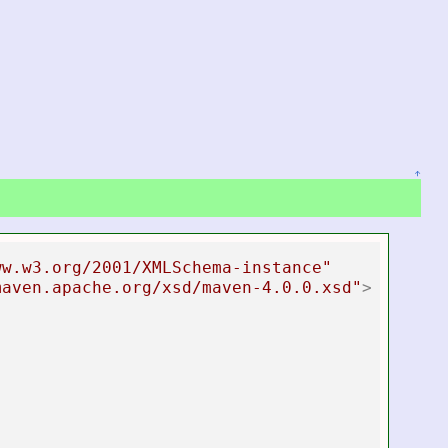
↑
ww.w3.org/2001/XMLSchema-instance"
maven.apache.org/xsd/maven-4.0.0.xsd"
>