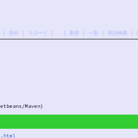
|
添付
|
リロード
] [
新規
|
一覧
|
単語検索
|
beans/Maven)
x.html