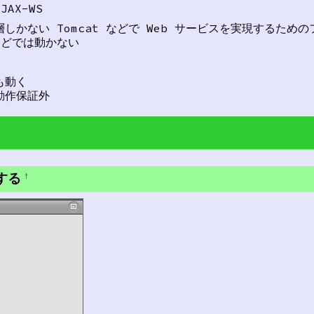
AX-WS
 層しかない Tomcat などで Web サービスを実現するため
 などでは動かない
でも動く
は動作保証外
成する
†