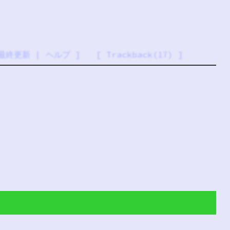
最終更新
|
ヘルプ
] [
Trackback(17)
]