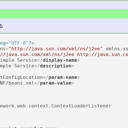
る
ng=
"UTF-8"
?>
ns
=
"http://java.sun.com/xml/ns/j2ee"
xmlns:x
//java.sun.com/xml/ns/j2ee http://java.sun.c
imple Service
</
display-name
>
mple Service
</
description
>
tConfigLocation
</
param-name
>
NF/beans.xml
</
param-value
>
ework.web.context.ContextLoaderListener
