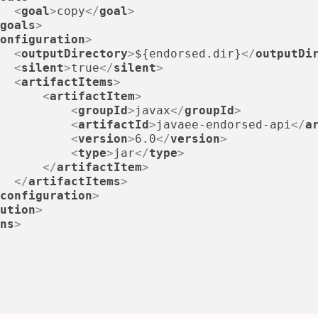
<
goal
>
copy
</
goal
>
goals
>
onfiguration
>
<
outputDirectory
>
${endorsed.dir}
</
outputDi
<
silent
>
true
</
silent
>
<
artifactItems
>
<
artifactItem
>
<
groupId
>
javax
</
groupId
>
<
artifactId
>
javaee-endorsed-api
</
a
<
version
>
6.0
</
version
>
<
type
>
jar
</
type
>
</
artifactItem
>
</
artifactItems
>
configuration
>
ution
>
ns
>