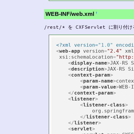
WEB-INF/web.xml
†
/rest/* を CXFServlet に割り付け
<?xml version=
"1.0"
 encodi
<
web-app
version
=
"2.4"
xml
xsi:schemaLocation
=
"http:
<
display-name
>
JAX-RS S
<
description
>
JAX-RS Si
<
context-param
>
<
param-name
>
contex
<
param-value
>
WEB-I
</
context-param
>
<
listener
>
<
listener-class
>
            org.springfram
</
listener-class
>
</
listener
>
<
servlet
>