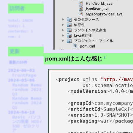
↑
訪問者
total: 18826
today: 1
yesterday: 1
now: 1
↑
更新
pom.xmlはこんな感じ
†
最新の10件
2024-06-02
FrontPage
<
project
xmlns
=
"http://mav
2024-05-06
Random Memo
xsi:schemaLocatio
randum 2023
<
modelVersion
>
4.0.0
</
m
Q3
Random Memo
randum 2024
<
groupId
>
com.mycompany
Q1
<
artifactId
>
SampleCxf
<
2024-04-18
<
version
>
1.0-SNAPSHOT
<
Basic パソコ
<
packaging
>
war
</
packag
ンの廃棄 HDD/
SSD ゼロクリ
ア
<
name
>
SampleCxf
</
name
>