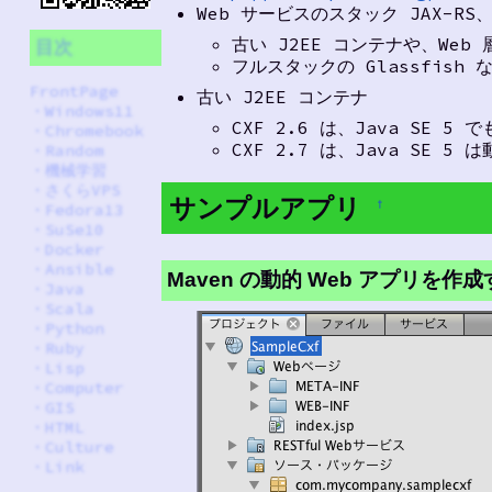
Web サービスのスタック JAX-RS、J
古い J2EE コンテナや、Web
目次
フルスタックの Glassfish
FrontPage
古い J2EE コンテナ
・
Windows11
CXF 2.6 は、Java SE 5 
・
Chromebook
CXF 2.7 は、Java SE 5 
・
Random
・
機械学習
・
さくらVPS
サンプルアプリ
†
・
Fedora13
・
SuSe10
・
Docker
・
Ansible
Maven の動的 Web アプリを作
・
Java
・
Scala
・
Python
・
Ruby
・
Lisp
・
Computer
・
GIS
・
HTML
・
Culture
・
Link