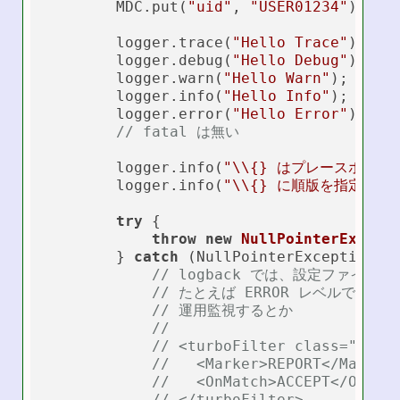
        MDC.put(
"uid"
, 
"USER01234"
);

        logger.trace(
"Hello Trace"
);

        logger.debug(
"Hello Debug"
);

        logger.warn(
"Hello Warn"
);

        logger.info(
"Hello Info"
);

        logger.error(
"Hello Error"
);

// fatal は無い
        logger.info(
"\\{} はプレースホルダ =>
        logger.info(
"\\{} に順版を指定できない
try
 {

throw
new
NullPointerExcept
        } 
catch
 (NullPointerException e)
// logback では、設定ファイル
// たとえば ERROR レベルで、sy
// 運用監視するとか
//
// <turboFilter class="ch.q
//   <Marker>REPORT</Marker
//   <OnMatch>ACCEPT</OnMat
// </turboFilter>