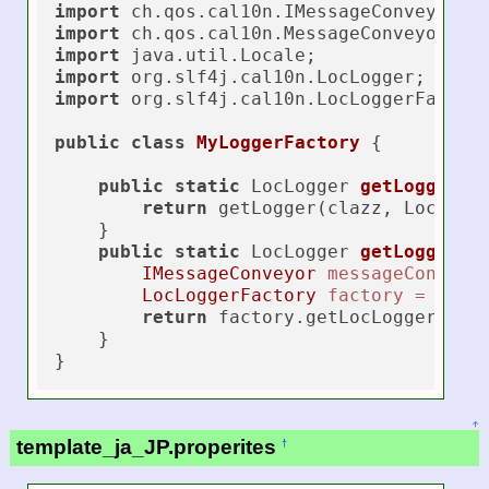
import
import
import
import
import
 org.slf4j.cal10n.LocLoggerFactory
public
class
MyLoggerFactory
 {

public
static
 LocLogger 
getLogger
(C
return
 getLogger(clazz, Locale.g
    }

public
static
 LocLogger 
getLogger
(C
IMessageConveyor
messageConveyo
LocLoggerFactory
factory
=
new
return
 factory.getLocLogger(claz
    }

↑
template_ja_JP.properites
†