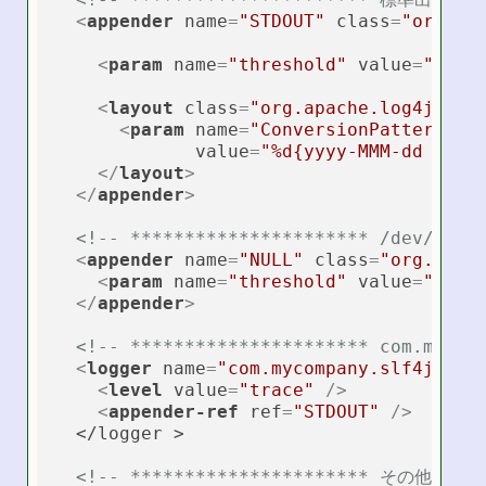
<
appender
name
=
"STDOUT"
class
=
"org.ap
<
param
name
=
"threshold"
value
=
"trac
<
layout
class
=
"org.apache.log4j.Pat
<
param
name
=
"ConversionPattern"
value
=
"%d{yyyy-MMM-dd HH:m
</
layout
>
</
appender
>
<!-- ********************** /dev/nul
<
appender
name
=
"NULL"
class
=
"org.apac
<
param
name
=
"threshold"
value
=
"fata
</
appender
>
<!-- ********************** com.myco
<
logger
name
=
"com.mycompany.slf4jexam
<
level
value
=
"trace"
 />
<
appender-ref
ref
=
"STDOUT"
 />
  </logger >

<!-- ********************** その他(ライ