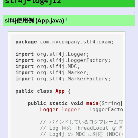
slf4j-log4j12
↑
slf4j使用例 (App.java)
†
package
 com.mycompany.slf4jexam;

import
import
import
import
import
 org.slf4j.MarkerFactory;

public
class
App
 {

public
static
void
main
(String[] ar
Logger
logger
=
 LoggerFactory.ge
// バインドしているログフレームワーク
// Log 用の ThreadLocal な Map
// Log4j の MDC に対応 (NDC((