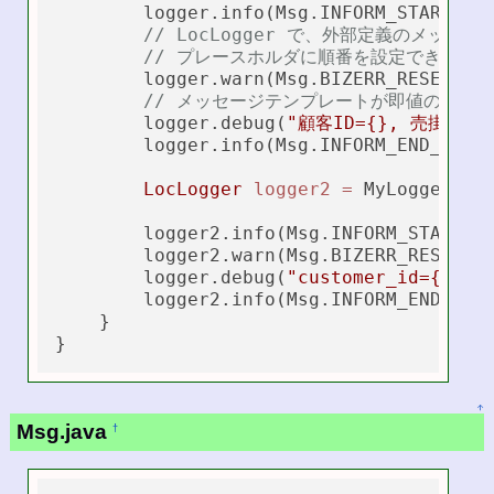
        logger.info(Msg.INFORM_START_AC
// LocLogger で、外部定義のメッ
// プレースホルダに順番を設定できる {0} 
        logger.warn(Msg.BIZERR_RESERVE_
// メッセージテンプレートが即値の場合には
        logger.debug(
"顧客ID={}, 売掛金={
        logger.info(Msg.INFORM_END_ACTI
LocLogger
logger2
=
 MyLoggerFact
        logger2.info(Msg.INFORM_START_A
        logger2.warn(Msg.BIZERR_RESERVE
        logger.debug(
"customer_id={}, b
        logger2.info(Msg.INFORM_END_ACT
    }

↑
Msg.java
†