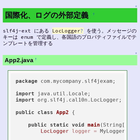
↑
国際化、ログの外部定義
†
slf4j-ext にある
LocLogger
?
を使う。メッセージの
キーは enum で定義し、各国語のプロパティファイルでテ
ンプレートを管理する
↑
App2.java
†
package
 com.mycompany.slf4jexam;

import
import
 org.slf4j.cal10n.LocLogger;

public
class
App2
 {

public
static
void
main
(String[] ar
LocLogger
logger
=
 MyLoggerFacto