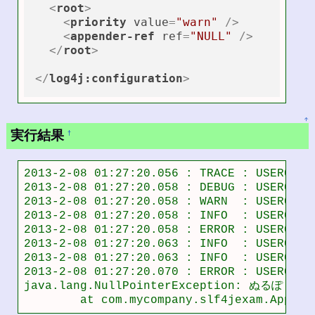
<
root
>
<
priority
value
=
"warn"
 />
<
appender-ref
ref
=
"NULL"
 />
</
root
>
</
log4j:configuration
>
↑
実行結果
†
2013-2-08 01:27:20.056 : TRACE : USER01234
2013-2-08 01:27:20.058 : DEBUG : USER01234
2013-2-08 01:27:20.058 : WARN  : USER01234
2013-2-08 01:27:20.058 : INFO  : USER01234
2013-2-08 01:27:20.058 : ERROR : USER01234
2013-2-08 01:27:20.063 : INFO  : USER01
2013-2-08 01:27:20.063 : INFO  : USER0
2013-2-08 01:27:20.070 : ERROR : USER0
java.lang.NullPointerException: ぬるぽ

	at com.mycompany.slf4jexam.App.ma