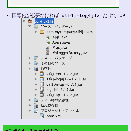
国際化が必要なければ slf4j-log4j12 だけで OK
↑
†