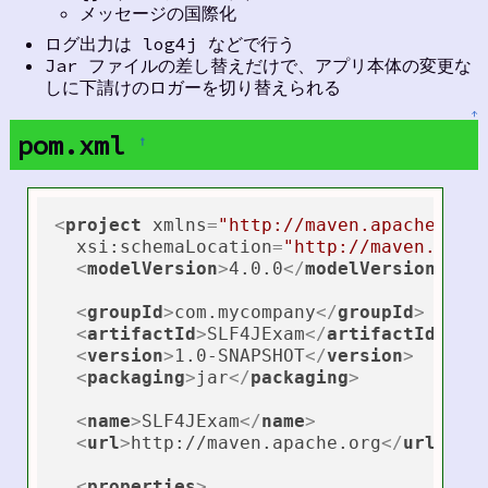
メッセージの国際化
ログ出力は log4j などで行う
Jar ファイルの差し替えだけで、アプリ本体の変更な
しに下請けのロガーを切り替えられる
↑
pom.xml
†
<
project
xmlns
=
"http://maven.apache.org
xsi:schemaLocation
=
"http://maven.apac
<
modelVersion
>
4.0.0
</
modelVersion
>
<
groupId
>
com.mycompany
</
groupId
>
<
artifactId
>
SLF4JExam
</
artifactId
>
<
version
>
1.0-SNAPSHOT
</
version
>
<
packaging
>
jar
</
packaging
>
<
name
>
SLF4JExam
</
name
>
<
url
>
http://maven.apache.org
</
url
>
<
properties
>