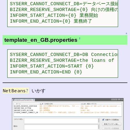
SYSERR_CANNOT_CONNECT_DB=データベース接続エラー 
BIZERR_RESERVE_SHORTAGE={0} 向けの債権
INFORM_START_ACTION={0} 業務開始

INFORM_END_ACTION={0} 業務終了
↑
template_en_GB.properties
†
SYSERR_CANNOT_CONNECT_DB=DB Connection Err
BIZERR_RESERVE_SHORTAGE=the loans of {0} 
INFORM_START_ACTION=START {0}

INFORM_END_ACTION=END {0}
NetBeans
?
いかす