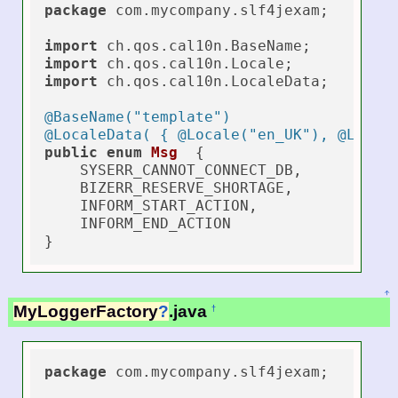
package
 com.mycompany.slf4jexam;

import
import
import
 ch.qos.cal10n.LocaleData;

@BaseName("template")
@LocaleData( { @Locale("en_UK"), @Local
public
enum
Msg
  {

    SYSERR_CANNOT_CONNECT_DB,

    BIZERR_RESERVE_SHORTAGE,

    INFORM_START_ACTION,

    INFORM_END_ACTION

↑
MyLoggerFactory
?
.java
†
package
 com.mycompany.slf4jexam;
