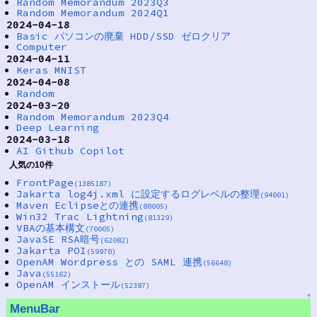
Random Memorandum 2023Q3
Random Memorandum 2024Q1
2024-04-18
Basic パソコンの廃棄 HDD/SSD ゼロクリア
Computer
2024-04-11
Keras MNIST
2024-04-08
Random
2024-03-20
Random Memorandum 2023Q4
Deep Learning
2024-03-18
AI Github Copilot
人気の10件
FrontPage
(1385187)
Jakarta log4j.xml に設定するログレベルの整理
(94001)
Maven Eclipseとの連携
(88005)
Win32 Trac Lightning
(81329)
VBAの基本構文
(70005)
JavaSE RSA暗号
(62082)
Jakarta POI
(59970)
OpenAM Wordpress との SAML 連携
(56648)
Java
(55162)
OpenAM インストール
(52387)
↑
MenuBar