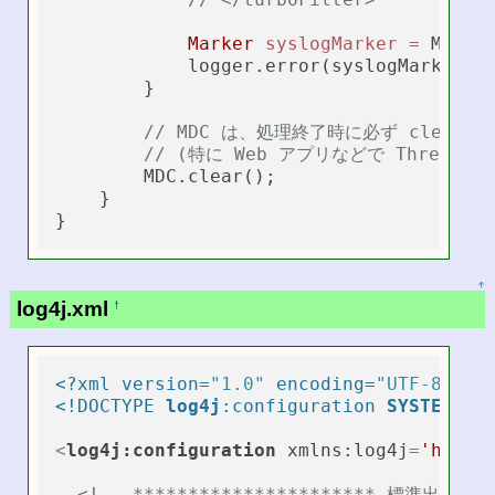
Marker
syslogMarker
=
 Marke
            logger.error(syslogMarker, 
        }

// MDC は、処理終了時に必ず clear()
// (特に Web アプリなどで Thread
        MDC.clear();

    }

↑
log4j.xml
†
<?xml version=
"1.0"
 encoding=
"UTF-8"
 ?>
<!DOCTYPE 
log4j
:configuration 
SYSTEM
"l
<
log4j:configuration
xmlns:log4j
=
'http:
<!-- ********************** 標準出力への出