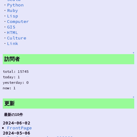
・
Python
・
Ruby
・
Lisp
・
Computer
・
GIS
・
HTML
・
Culture
・
Link
↑
訪問者
total: 15745
today: 1
yesterday: 0
now: 1
↑
更新
最新の10件
2024-06-02
FrontPage
2024-05-06