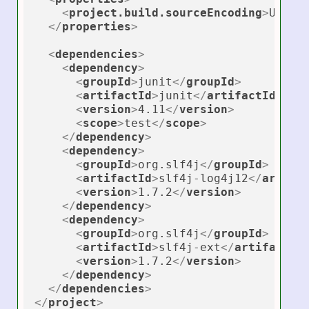
<
project.build.sourceEncoding
>
UTF-8
</
properties
>
<
dependencies
>
<
dependency
>
<
groupId
>
junit
</
groupId
>
<
artifactId
>
junit
</
artifactId
>
<
version
>
4.11
</
version
>
<
scope
>
test
</
scope
>
</
dependency
>
<
dependency
>
<
groupId
>
org.slf4j
</
groupId
>
<
artifactId
>
slf4j-log4j12
</
artifa
<
version
>
1.7.2
</
version
>
</
dependency
>
<
dependency
>
<
groupId
>
org.slf4j
</
groupId
>
<
artifactId
>
slf4j-ext
</
artifactId
<
version
>
1.7.2
</
version
>
</
dependency
>
</
dependencies
>
</
project
>