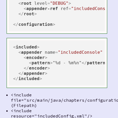
<
root
level
=
"DEBUG"
>
<
appender-ref
ref
=
"includedConsole"
</
root
>
</
configuration
>
<
included
>
<
appender
name
=
"includedConsole"
clas
<
encoder
>
<
pattern
>
"%d - %m%n"
</
pattern
>
</
encoder
>
</
appender
>
</
included
>
<include
file="src/main/java/chapters/configurati
(Filepath)
<include
resource="includedConfig.xml"/>