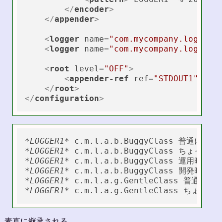
</
encoder
>
</
appender
>
<
logger
name
=
"com.mycompany.logback
<
logger
name
=
"com.mycompany.logback
<
root
level
=
"OFF"
>
<
appender-ref
ref
=
"STDOUT1"
 />
</
root
>
</
configuration
>
*LOGGER1*
*LOGGER1*
*LOGGER1*
*LOGGER1*
*LOGGER1*
*LOGGER1*
素直に継承される