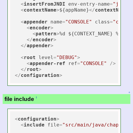
<
insertFromJNDI
env-entry-name
=
"java:
<
contextName
>
${appName}
</
contextName
>
<
appender
name
=
"CONSOLE"
class
=
"ch.qo
<
encoder
>
<
pattern
>
%d ${CONTEXT_NAME} %leve
</
encoder
>
</
appender
>
<
root
level
=
"DEBUG"
>
<
appender-ref
ref
=
"CONSOLE"
 />
</
root
>
</
configuration
>
↑
file include
†
<
configuration
>
<
include
file
=
"src/main/java/chapters