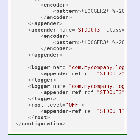
<
encoder
>
<
pattern
>
*LOGGER2* %-20logg
</
encoder
>
</
appender
>
<
appender
name
=
"STDOUT3"
class
=
"ch.
<
encoder
>
<
pattern
>
*LOGGER3* %-20logg
</
encoder
>
</
appender
>
<
logger
name
=
"com.mycompany.logback
<
appender-ref
ref
=
"STDOUT2"
 />
</
logger
>
<
logger
name
=
"com.mycompany.logback
<
appender-ref
ref
=
"STDOUT3"
 />
</
logger
>
<
root
level
=
"OFF"
>
<
appender-ref
ref
=
"STDOUT1"
 />
</
root
>
</
configuration
>