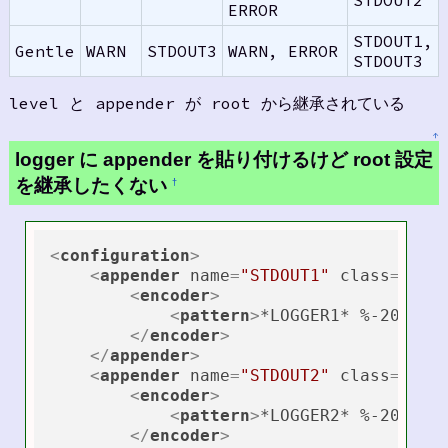
STDOUT2
ERROR
STDOUT1,
Gentle
WARN
STDOUT3
WARN, ERROR
STDOUT3
level と appender が root から継承されている
↑
logger に appender を貼り付けるけど root 設定
を継承したくない
†
<
configuration
>
<
appender
name
=
"STDOUT1"
class
=
"ch.
<
encoder
>
<
pattern
>
*LOGGER1* %-20logg
</
encoder
>
</
appender
>
<
appender
name
=
"STDOUT2"
class
=
"ch.
<
encoder
>
<
pattern
>
*LOGGER2* %-20logg
</
encoder
>