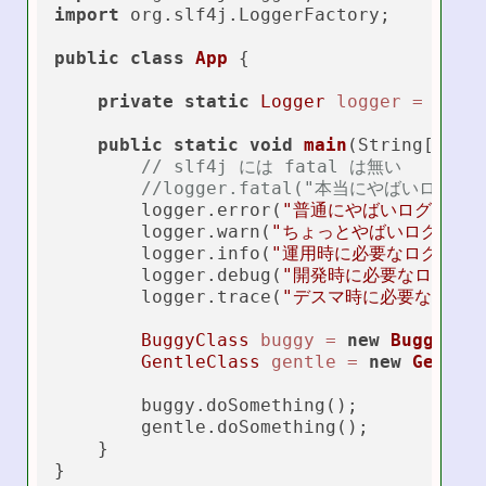
import
 org.slf4j.LoggerFactory;

public
class
App
 {

private
static
Logger
logger
=
 Logg
public
static
void
main
(String[] ar
// slf4j には fatal は無い
//logger.fatal("本当にやばいログ　　
        logger.error(
"普通にやばいログ　　"
)
        logger.warn(
"ちょっとやばいログ　"
);
        logger.info(
"運用時に必要なログ　"
);
        logger.debug(
"開発時に必要なログ　"
)
        logger.trace(
"デスマ時に必要なログ"
)
BuggyClass
buggy
=
new
BuggyCla
GentleClass
gentle
=
new
Gentle
        buggy.doSomething();

        gentle.doSomething();

    }
