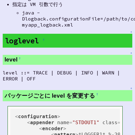
指定は VM 引数で行う
java -
Dlogback.configurationFile=/path/to/c
myapp_logback.xml
↑
loglevel
†
↑
level
†
level ::= TRACE | DEBUG | INFO | WARN |
ERROR | OFF
↑
パッケージごとに level を変更する
†
<
configuration
>
<
appender
name
=
"STDOUT1"
class
=
"ch.
<
encoder
>
<
pattern
>
*LOGGER1* %-20logg