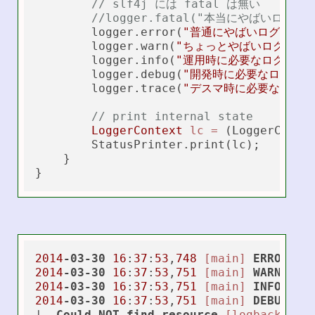
// slf4j には fatal は無い
//logger.fatal("本当にやばいログ");
        logger.error(
"普通にやばいログ"
);

        logger.warn(
"ちょっとやばいログ"
);

        logger.info(
"運用時に必要なログ"
);

        logger.debug(
"開発時に必要なログ"
);

        logger.trace(
"デスマ時に必要なログ"
)
// print internal state
LoggerContext
lc
=
 (LoggerContex
        StatusPrinter.print(lc);

    }

2014
-03-30
16
:
37
:
53
,
748
[main]
ERROR
c
.
2014
-03-30
16
:
37
:
53
,
751
[main]
WARN
c
.
2014
-03-30
16
:
37
:
53
,
751
[main]
INFO
c
.
2014
-03-30
16
:
37
:
53
,
751
[main]
DEBUG
c
.
|
-
Could
NOT
find
resource
[logback.gro