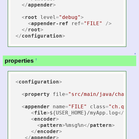
</
appender
>
<
root
level
=
"debug"
>
<
appender-ref
ref
=
"FILE"
 />
</
root
>
</
configuration
>
↑
properties
†
<
configuration
>
<
property
file
=
"src/main/java/chapter
<
appender
name
=
"FILE"
class
=
"ch.qos.l
<
file
>
${USER_HOME}/myApp.log
</
file
<
encoder
>
<
pattern
>
%msg%n
</
pattern
>
</
encoder
>
</
appender
>