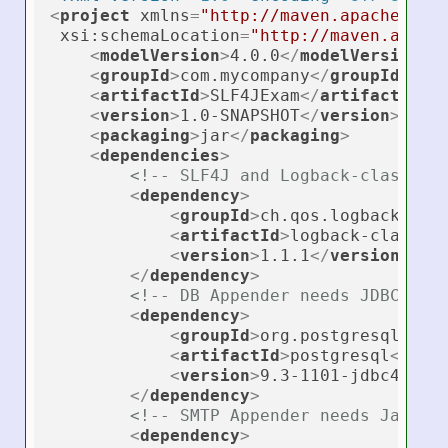
<
project
xmlns
=
"http://maven.apache.org
xsi:schemaLocation
=
"http://maven.apach
<
modelVersion
>
4.0.0
</
modelVersion
>
<
groupId
>
com.mycompany
</
groupId
>
<
artifactId
>
SLF4JExam
</
artifactId
>
<
version
>
1.0-SNAPSHOT
</
version
>
<
packaging
>
jar
</
packaging
>
<
dependencies
>
<!-- SLF4J and Logback-class an
<
dependency
>
<
groupId
>
ch.qos.logback
</
gr
<
artifactId
>
logback-classic
<
version
>
1.1.1
</
version
>
</
dependency
>
<!-- DB Appender needs JDBC Dri
<
dependency
>
<
groupId
>
org.postgresql
</
gr
<
artifactId
>
postgresql
</
art
<
version
>
9.3-1101-jdbc41
</
v
</
dependency
>
<!-- SMTP Appender needs JavaMa
<
dependency
>