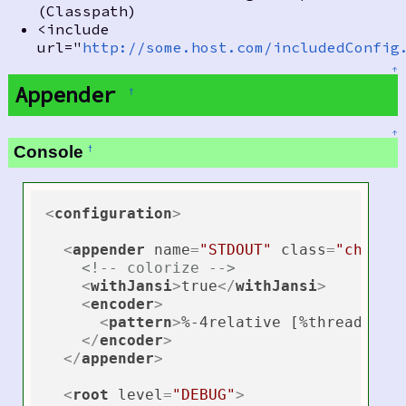
(Classpath)
<include
url="
http://some.host.com/includedConfig
↑
Appender
†
↑
Console
†
<
configuration
>
<
appender
name
=
"STDOUT"
class
=
"ch.qos
<!-- colorize -->
<
withJansi
>
true
</
withJansi
>
<
encoder
>
<
pattern
>
%-4relative [%thread] %-
</
encoder
>
</
appender
>
<
root
level
=
"DEBUG"
>