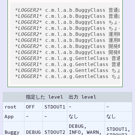
*LOGGER2*
*LOGGER1*
*LOGGER2*
*LOGGER1*
*LOGGER2*
*LOGGER1*
*LOGGER2*
*LOGGER1*
*LOGGER3*
*LOGGER1*
*LOGGER3*
*LOGGER1*
指定した level
出力 level
root
OFF
STDOUT1
-
-
なし
なし
App
-
-
DEBUG,
STDOUT1,
Buggy
DEBUG
STDOUT2
INFO, WARN,