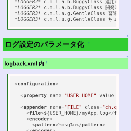
*LOGGER2*
*LOGGER2*
*LOGGER3*
*LOGGER3*
↑
ログ設定のパラメータ化
†
↑
logback.xml 内
†
<
configuration
>
<
property
name
=
"USER_HOME"
value
=
"/ho
<
appender
name
=
"FILE"
class
=
"ch.qos.l
<
file
>
${USER_HOME}/myApp.log
</
file
>
<
encoder
>
<
pattern
>
%msg%n
</
pattern
>
</
encoder
>