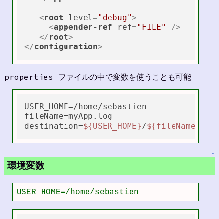
<
root
level
=
"debug"
>
<
appender-ref
ref
=
"FILE"
 />
</
root
>
</
configuration
>
properties ファイルの中で変数を使うことも可能
USER_HOME
fileName
destination
=
${USER_HOME}
/
${fileName}
↑
環境変数
†
USER_HOME=/home/sebastien