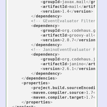
<
groupId
>
javax.mail
</
groupI
<
artifactId
>
mail
</
artifactI
<
version
>
1.4
</
version
>
</
dependency
>
<!-- GEventEvaluator Filter nee
<
dependency
>
<
groupId
>
org.codehaus.groov
<
artifactId
>
groovy-all
</
art
<
version
>
2.0.7
</
version
>
</
dependency
>
<!-- JaninoEventEvaluator Filte
<
dependency
>
<
groupId
>
org.codehaus.janin
<
artifactId
>
janino
</
artifac
<
version
>
2.6.1
</
version
>
</
dependency
>
</
dependencies
>
<
properties
>
<
project.build.sourceEncoding
>
U
<
maven.compiler.source
>
1.7
</
mav
<
maven.compiler.target
>
1.7
</
mav
</
properties
>
</
project
>