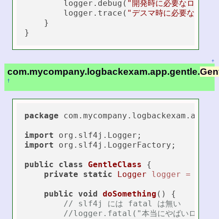
        logger.debug(
"開発時に必要なログ　"
)
        logger.trace(
"デスマ時に必要なログ"
)
    } 

↑
com.mycompany.logbackexam.app.gentle.
Gen
†
package
 com.mycompany.logbackexam.app.ge
import
import
 org.slf4j.LoggerFactory;

public
class
GentleClass
 {

private
static
Logger
logger
=
 Logg
public
void
doSomething
()
 {

// slf4j には fatal は無い
//logger.fatal("本当にやばいログ　　