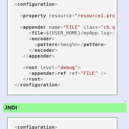
<
configuration
>
<
property
resource
=
"resource1.propert
<
appender
name
=
"FILE"
class
=
"ch.qos.l
<
file
>
${USER_HOME}/myApp.log
</
file
<
encoder
>
<
pattern
>
%msg%n
</
pattern
>
</
encoder
>
</
appender
>
<
root
level
=
"debug"
>
<
appender-ref
ref
=
"FILE"
 />
</
root
>
</
configuration
>
↑
JNDI
†
<
configuration
>