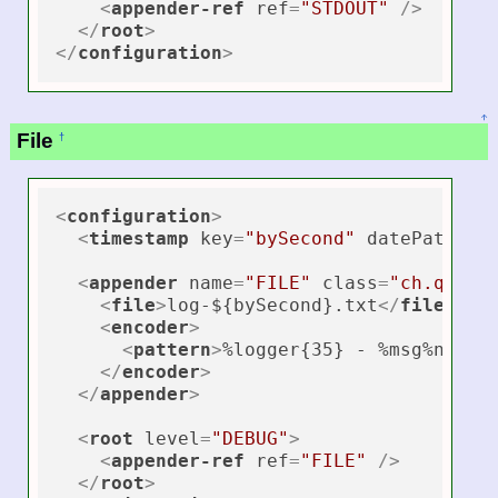
<
appender-ref
ref
=
"STDOUT"
 />
</
root
>
</
configuration
>
↑
File
†
<
configuration
>
<
timestamp
key
=
"bySecond"
datePattern
<
appender
name
=
"FILE"
class
=
"ch.qos.l
<
file
>
log-${bySecond}.txt
</
file
>
<
encoder
>
<
pattern
>
%logger{35} - %msg%n
</
pa
</
encoder
>
</
appender
>
<
root
level
=
"DEBUG"
>
<
appender-ref
ref
=
"FILE"
 />
</
root
>