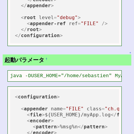
</
appender
>
<
root
level
=
"debug"
>
<
appender-ref
ref
=
"FILE"
 />
</
root
>
</
configuration
>
↑
起動パラメータ
†
java -DUSER_HOME="/home/sebastien" MyApp2
<
configuration
>
<
appender
name
=
"FILE"
class
=
"ch.qos.l
<
file
>
${USER_HOME}/myApp.log
</
file
>
<
encoder
>
<
pattern
>
%msg%n
</
pattern
>
</
encoder
>