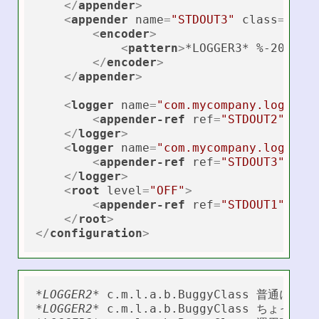
</
appender
>
<
appender
name
=
"STDOUT3"
class
=
"ch.
<
encoder
>
<
pattern
>
*LOGGER3* %-20logg
</
encoder
>
</
appender
>
<
logger
name
=
"com.mycompany.logback
<
appender-ref
ref
=
"STDOUT2"
 />
</
logger
>
<
logger
name
=
"com.mycompany.logback
<
appender-ref
ref
=
"STDOUT3"
 />
</
logger
>
<
root
level
=
"OFF"
>
<
appender-ref
ref
=
"STDOUT1"
 />
</
root
>
</
configuration
>
*LOGGER2*
*LOGGER2*