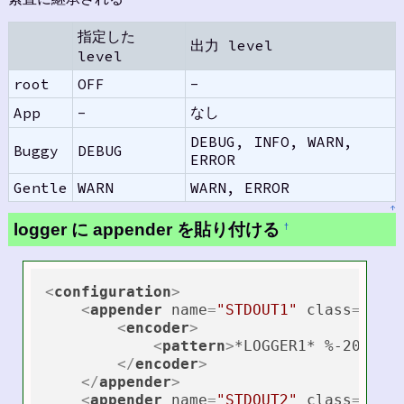
指定した
出力 level
level
root
OFF
-
なし
App
-
DEBUG, INFO, WARN,
Buggy
DEBUG
ERROR
Gentle
WARN
WARN, ERROR
↑
logger に appender を貼り付ける
†
<
configuration
>
<
appender
name
=
"STDOUT1"
class
=
"ch.
<
encoder
>
<
pattern
>
*LOGGER1* %-20logg
</
encoder
>
</
appender
>
<
appender
name
=
"STDOUT2"
class
=
"ch.