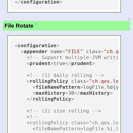
</
configuration
>
↑
File Rotate
†
<
configuration
>
<
appender
name
=
"FILE"
class
=
"ch.qos.l
<!-- Support multiple-JVM writing t
<
prudent
>
true
</
prudent
>
<!-- (1) daily rolling -->
<
rollingPolicy
class
=
"ch.qos.logbac
<
fileNamePattern
>
logFile.%d{yyyy-
<
maxHistory
>
30
</
maxHistory
>
</
rollingPolicy
>
<!-- (2) size rolling -->
<!--

    <rollingPolicy class="ch.qos.logback
      <fileNamePattern>logFile.%i.log</f