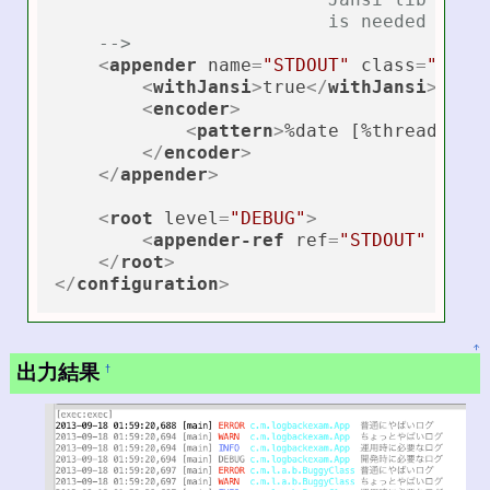
                         is needed if ru
    -->
<
appender
name
=
"STDOUT"
class
=
"ch.q
<
withJansi
>
true
</
withJansi
>
<
encoder
>
<
pattern
>
%date [%thread] %h
</
encoder
>
</
appender
>
<
root
level
=
"DEBUG"
>
<
appender-ref
ref
=
"STDOUT"
 />
</
root
>
</
configuration
>
↑
出力結果
†