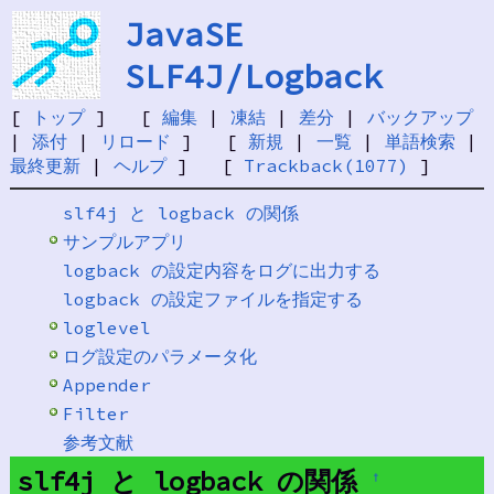
JavaSE
SLF4J/Logback
[
トップ
] [
編集
|
凍結
|
差分
|
バックアップ
|
添付
|
リロード
] [
新規
|
一覧
|
単語検索
|
最終更新
|
ヘルプ
] [
Trackback(1077)
]
slf4j と logback の関係
サンプルアプリ
logback の設定内容をログに出力する
logback の設定ファイルを指定する
loglevel
ログ設定のパラメータ化
Appender
Filter
参考文献
slf4j と logback の関係
†