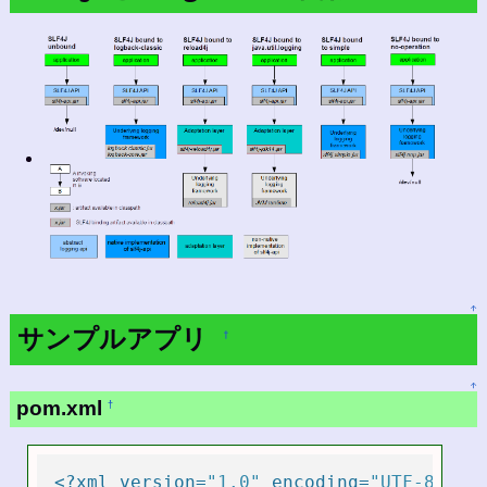
↑
サンプルアプリ
†
↑
pom.xml
†
<?xml version=
"1.0"
 encoding=
"UTF-8"
?>