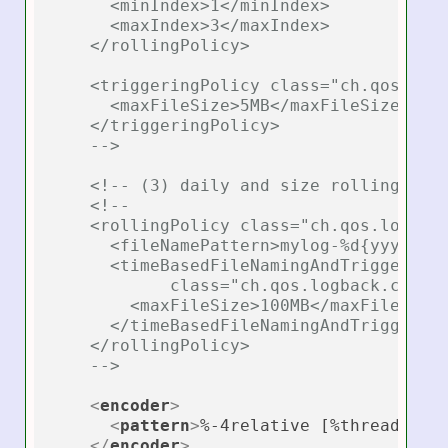
      <minIndex>1</minIndex>

      <maxIndex>3</maxIndex>

    </rollingPolicy>

    <triggeringPolicy class="ch.qos.logb
      <maxFileSize>5MB</maxFileSize>

    </triggeringPolicy>

    -->
<!-- (3) daily and size rolling -->
<!--

    <rollingPolicy class="ch.qos.logback
      <fileNamePattern>mylog-%d{yyyy-MM-
      <timeBasedFileNamingAndTriggeringP
            class="ch.qos.logback.core.r
        <maxFileSize>100MB</maxFileSize>
      </timeBasedFileNamingAndTriggering
    </rollingPolicy>    

    -->
<
encoder
>
<
pattern
>
%-4relative [%thread] %-
</
encoder
>