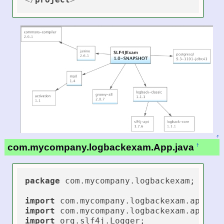
↑
com.mycompany.logbackexam.App.java
†
package
 com.mycompany.logbackexam;

import
import
import