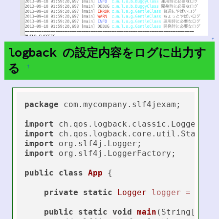
↑
logback の設定内容をログに出力す
る
†
package
 com.mycompany.slf4jexam;

import
import
import
import
 org.slf4j.LoggerFactory;

public
class
App
 {

private
static
Logger
logger
=
 Logg
public
static
void
main
(String[] ar