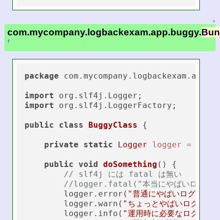
↑
com.mycompany.logbackexam.app.buggy.
Bun
†
package
 com.mycompany.logbackexam.app.bu
import
import
 org.slf4j.LoggerFactory;

public
class
BuggyClass
 {

private
static
Logger
logger
=
 Logg
public
void
doSomething
()
 {

// slf4j には fatal は無い
//logger.fatal("本当にやばいログ　　
        logger.error(
"普通にやばいログ　　"
)
        logger.warn(
"ちょっとやばいログ　"
);
        logger.info(
"運用時に必要なログ　"
);