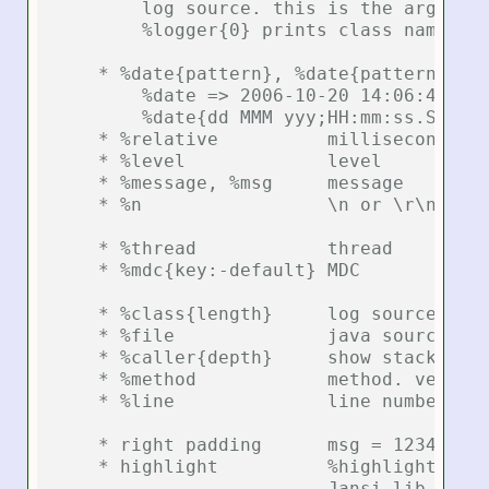
        log source. this is the argument
        %logger{0} prints class name.

    * %date{pattern}, %date{pattern, tim
        %date => 2006-10-20 14:06:49,812
        %date{dd MMM yyy;HH:mm:ss.SSS} =
    * %relative          milliseconds el
    * %level             level

    * %message, %msg     message

    * %n                 \n or \r\n

    * %thread            thread

    * %mdc{key:-default} MDC

    * %class{length}     log source. thi
    * %file              java source fil
    * %caller{depth}     show stack trac
    * %method            method. very sl
    * %line              line number. ve
    * right padding      msg = 12345 => 
    * highlight          %highlight(%-5l
                         Jansi lib and <