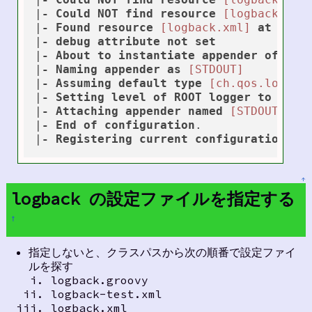
|
-
Could
NOT
find
resource
[logback-tes
|
-
Found
resource
[logback.xml]
at
[fil
|
-
debug
attribute
not
set
|
-
About
to
instantiate
appender
of
typ
|
-
Naming
appender
as
[STDOUT]
|
-
Assuming
default
type
[ch.qos.logbac
|
-
Setting
level
of
ROOT
logger
to
DEBU
|
-
Attaching
appender
named
[STDOUT]
to
|
-
End
of
configuration
.

|
-
Registering
current
configuration
as
↑
logback の設定ファイルを指定する
†
指定しないと、クラスパスから次の順番で設定ファイ
ルを探す
logback.groovy
logback-test.xml
logback.xml