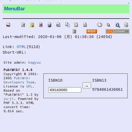
↑
MenuBar
Last-modified: 2020-01-06 (月) 01:38:30 (2405d)
Link:
HTML
(912d)
Short-URL:
Site admin:
kagyuu
PukiWiki 1.4.6
Copyright © 2001-
2005
PukiWiki
ISBN10
ISBN13
Developers Team
.
License is
GPL
.
9784061426061
Based on
"PukiWiki" 1.3 by
yu-ji
. Powered by
PHP 5.3.3. HTML
convert time:
0.014 sec.