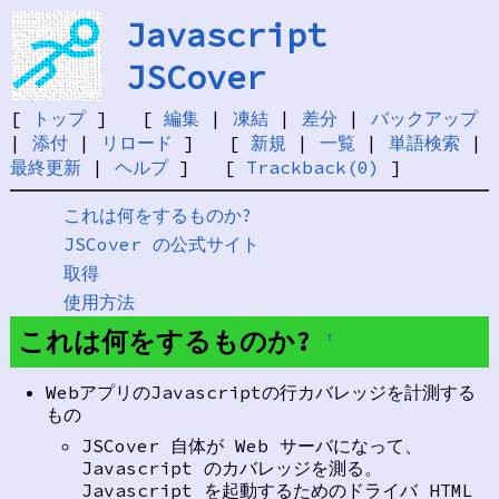
Javascript
JSCover
[
トップ
] [
編集
|
凍結
|
差分
|
バックアップ
|
添付
|
リロード
] [
新規
|
一覧
|
単語検索
|
最終更新
|
ヘルプ
] [
Trackback(0)
]
これは何をするものか?
JSCover の公式サイト
取得
使用方法
これは何をするものか?
†
WebアプリのJavascriptの行カバレッジを計測する
もの
JSCover 自体が Web サーバになって、
Javascript のカバレッジを測る。
Javascript を起動するためのドライバ HTML