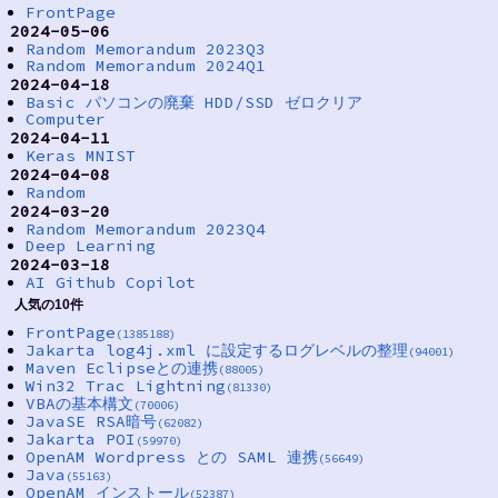
FrontPage
2024-05-06
Random Memorandum 2023Q3
Random Memorandum 2024Q1
2024-04-18
Basic パソコンの廃棄 HDD/SSD ゼロクリア
Computer
2024-04-11
Keras MNIST
2024-04-08
Random
2024-03-20
Random Memorandum 2023Q4
Deep Learning
2024-03-18
AI Github Copilot
人気の10件
FrontPage
(1385188)
Jakarta log4j.xml に設定するログレベルの整理
(94001)
Maven Eclipseとの連携
(88005)
Win32 Trac Lightning
(81330)
VBAの基本構文
(70006)
JavaSE RSA暗号
(62082)
Jakarta POI
(59970)
OpenAM Wordpress との SAML 連携
(56649)
Java
(55163)
OpenAM インストール
(52387)