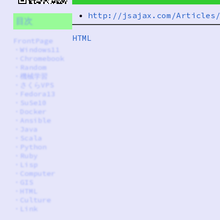
http://jsajax.com/Articles
目次
HTML
FrontPage
・
Windows11
・
Chromebook
・
Random
・
機械学習
・
さくらVPS
・
Fedora13
・
SuSe10
・
Docker
・
Ansible
・
Java
・
Scala
・
Python
・
Ruby
・
Lisp
・
Computer
・
GIS
・
HTML
・
Culture
・
Link