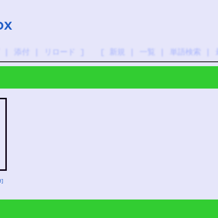
ox
|
添付
|
リロード
] [
新規
|
一覧
|
単語検索
|
d]