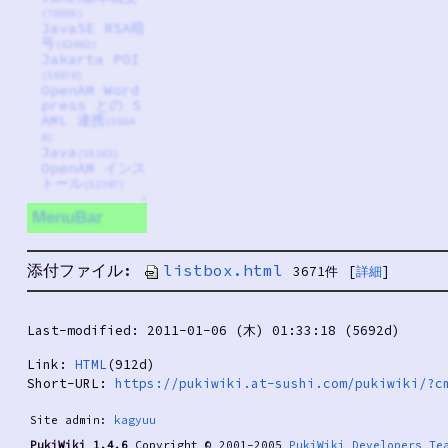
(70005)
JavaSE RSA暗
号
(62082)
Jakarta POI
(59970)
OpenAM Word
press との S
AML 連携
(5664
8)
Java
(55163)
OpenAM インス
トール
(52387)
↑
MenuBar
添付ファイル:
listbox.html
3671件
[
詳細
]
Last-modified: 2011-01-06 (木) 01:33:18 (5692d)
Link:
HTML
(912d)
Short-URL:
https://pukiwiki.at-sushi.com/pukiwiki/?c
Site admin:
kagyuu
PukiWiki 1.4.6
Copyright © 2001-2005
PukiWiki Developers Te