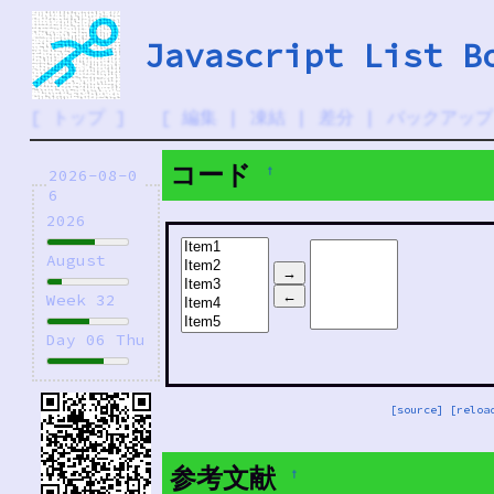
Javascript List B
[
トップ
] [
編集
|
凍結
|
差分
|
バックアップ
コード
†
2026-08-0
6
2026
August
Week 32
Day 06 Thu
[source]
[reloa
参考文献
†