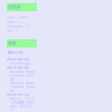
↑
訪問者
total: 10673
today: 1
yesterday: 0
now: 1
↑
更新
最新の10件
2024-06-02
FrontPage
2024-05-06
Random Memo
randum 2023
Q3
Random Memo
randum 2024
Q1
2024-04-18
Basic パソコ
ンの廃棄 HDD/
SSD ゼロクリ
ア