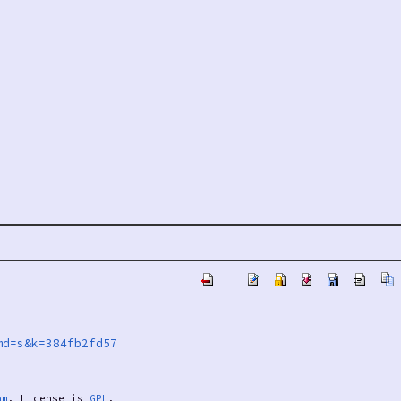
md=s&k=384fb2fd57
am
. License is
GPL
.