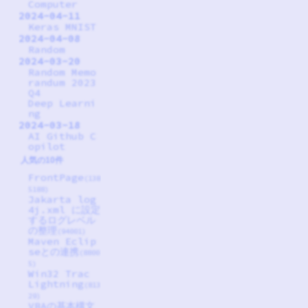
Computer
2024-04-11
Keras MNIST
2024-04-08
Random
2024-03-20
Random Memo
randum 2023
Q4
Deep Learni
ng
2024-03-18
AI Github C
opilot
人気の10件
FrontPage
(138
5188)
Jakarta log
4j.xml に設定
するログレベル
の整理
(94001)
Maven Eclip
seとの連携
(8800
5)
Win32 Trac
Lightning
(813
29)
VBAの基本構文