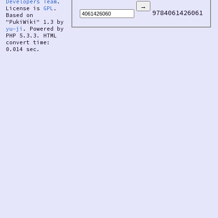
Developers Team
.
License is
GPL
.
9784061426061
Based on
"PukiWiki" 1.3 by
yu-ji
. Powered by
PHP 5.3.3. HTML
convert time:
0.014 sec.