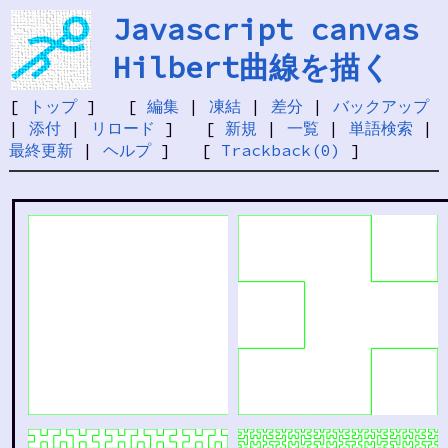
Javascript canvas
Hilbert曲線を描く
[
トップ
] [
編集
|
凍結
|
差分
|
バックアップ
|
添付
|
リロード
] [
新規
|
一覧
|
単語検索
|
最終更新
|
ヘルプ
] [
Trackback(0)
]