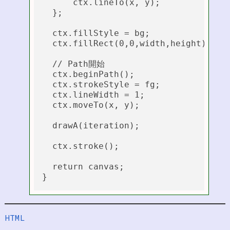
      ctx.lineTo(x, y);

  };

  ctx.fillStyle = bg;

  ctx.fillRect(0,0,width,height);

  // Path開始

  ctx.beginPath();

  ctx.strokeStyle = fg;

  ctx.lineWidth = 1;

  ctx.moveTo(x, y);

  drawA(iteration);

  ctx.stroke();

  return canvas;

HTML