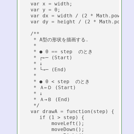
  var x = width;

  var y = 0;

  var dx = width / (2 * Math.pow(2, i
  var dy = height / (2 * Math.pow(2, 
  /**

   * A型の形状を描画する.

   *

   * ● 0 == step  のとき

   * ┌←─ (Start)

   * ↓

   * └→─ (End)

   *

   * ● 0 < step  のとき

   * Ａ←Ｄ (Start)

   * ↓

   * Ａ→Ｂ (End)

   */

  var drawA = function(step) {

     if (1 > step) {

         moveLeft();

         moveDown();
