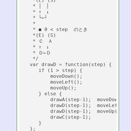
   *(E) (S)

   * │　│

   * ↑　↓

   * └←┘

   *

   * ● 0 < step  のとき

   *(E) (S)

   * Ｃ　Ａ

   * ↑　↓

   * Ｄ←Ｄ

   */

  var drawD = function(step) {

     if (1 > step) {

         moveDown();

         moveLeft();

         moveUp();

     } else {

         drawA(step-1);  moveDown();

         drawD(step-1);  moveLeft();

         drawD(step-1);  moveUp();

         drawC(step-1);

     }

  };
