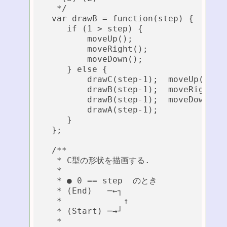
   */

  var drawB = function(step) {

     if (1 > step) {

         moveUp();

         moveRight();

         moveDown();

     } else {

         drawC(step-1);  moveUp();

         drawB(step-1);  moveRight();
         drawB(step-1);  moveDown();

         drawA(step-1);

     }

  };

  /**

   * C型の形状を描画する.

   *

   * ● 0 == step  のとき

   * (End)   ─←┐

   *         　　↑

   * (Start) ─→┘

   *
