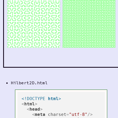
Hilbert2D.html
<!DOCTYPE 
html
>
<
html
>
<
head
>
<
meta
charset
=
"utf-8"
/>