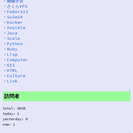
・
機械学習
・
さくらVPS
・
Fedora13
・
SuSe10
・
Docker
・
Ansible
・
Java
・
Scala
・
Python
・
Ruby
・
Lisp
・
Computer
・
GIS
・
HTML
・
Culture
・
Link
↑
訪問者
total: 6858
today: 1
yesterday: 0
now: 1
↑