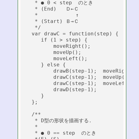
   * ● 0 < step  のとき

   * (End)   Ｄ←Ｃ

   *         　　↑

   * (Start) Ｂ→Ｃ

   */

  var drawC = function(step) {

     if (1 > step) {

         moveRight();

         moveUp();

         moveLeft();

     } else {

         drawB(step-1);  moveRight();
         drawC(step-1);  moveUp();

         drawC(step-1);  moveLeft();

         drawD(step-1);

     }

  };

  /**

   * D型の形状を描画する.

   *

   * ● 0 == step  のとき
