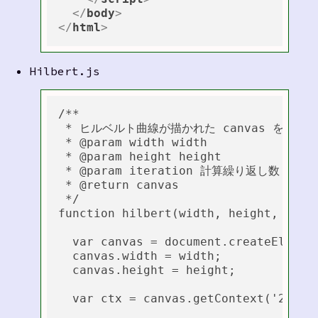
</
body
>
</
html
>
Hilbert.js
/**

 * ヒルベルト曲線が描かれた canvas を返します
 * @param width width

 * @param height height

 * @param iteration 計算繰り返し数

 * @return canvas

 */

function hilbert(width, height, itera
  var canvas = document.createElement
  canvas.width = width;

  canvas.height = height;

  var ctx = canvas.getContext('2d');
