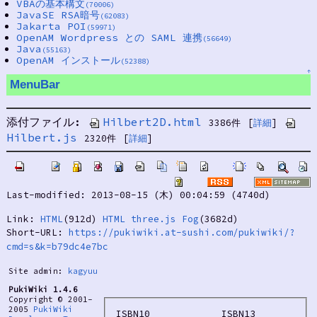
VBAの基本構文
(70006)
JavaSE RSA暗号
(62083)
Jakarta POI
(59971)
OpenAM Wordpress との SAML 連携
(56649)
Java
(55163)
OpenAM インストール
(52388)
↑
MenuBar
添付ファイル:
Hilbert2D.html
3386件
[
詳細
]
Hilbert.js
2320件
[
詳細
]
Last-modified: 2013-08-15 (木) 00:04:59 (4740d)
Link:
HTML
(912d)
HTML three.js Fog
(3682d)
Short-URL:
https://pukiwiki.at-sushi.com/pukiwiki/?
cmd=s&k=b79dc4e7bc
Site admin:
kagyuu
PukiWiki 1.4.6
Copyright © 2001-
2005
PukiWiki
ISBN10
ISBN13