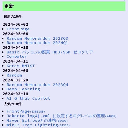
更新
最新の10件
2024-06-02
FrontPage
2024-05-06
Random Memorandum 2023Q3
Random Memorandum 2024Q1
2024-04-18
Basic パソコンの廃棄 HDD/SSD ゼロクリア
Computer
2024-04-11
Keras MNIST
2024-04-08
Random
2024-03-20
Random Memorandum 2023Q4
Deep Learning
2024-03-18
AI Github Copilot
人気の10件
FrontPage
(1385188)
Jakarta log4j.xml に設定するログレベルの整理
(94002)
Maven Eclipseとの連携
(88006)
Win32 Trac Lightning
(81330)