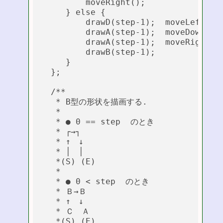
         moveRight();

     } else {

         drawD(step-1);  moveLeft();

         drawA(step-1);  moveDown();

         drawA(step-1);  moveRight();
         drawB(step-1);

     }

  };

  /**

   * B型の形状を描画する.

   *

   * ● 0 == step  のとき

   * ┌→┐

   * ↑　↓

   * │　│

   *(S) (E)

   *

   * ● 0 < step  のとき

   * Ｂ→Ｂ

   * ↑　↓

   * Ｃ　Ａ

   *(S) (E)
