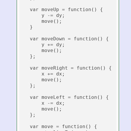
  var moveUp = function() {

      y -= dy;

      move();

  }

  var moveDown = function() {

      y += dy;

      move();

  };

  var moveRight = function() {

      x += dx;

      move();

  };

  var moveLeft = function() {

      x -= dx;

      move();

  };

  var move = function() {
