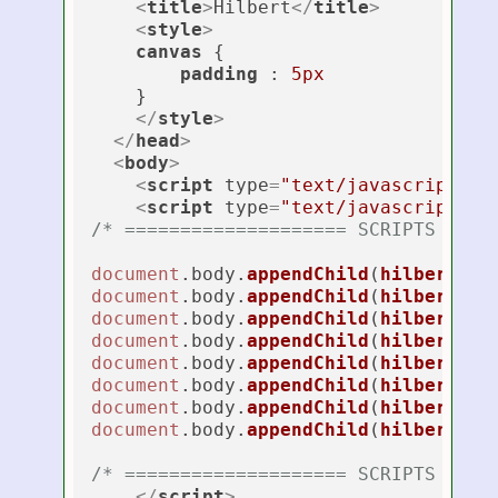
<
title
>
Hilbert
</
title
>
<
style
>
canvas
 {

padding
 : 
5px
    }

</
style
>
</
head
>
<
body
>
<
script
type
=
"text/javascript"
s
<
script
type
=
"text/javascript"
>
/* ==================== SCRIPTS ====
document
.
body
.
appendChild
(
hilbert
(
20
document
.
body
.
appendChild
(
hilbert
(
20
document
.
body
.
appendChild
(
hilbert
(
20
document
.
body
.
appendChild
(
hilbert
(
20
document
.
body
.
appendChild
(
hilbert
(
20
document
.
body
.
appendChild
(
hilbert
(
20
document
.
body
.
appendChild
(
hilbert
(
20
document
.
body
.
appendChild
(
hilbert
(
20
/* ==================== SCRIPTS ====
</
script
>