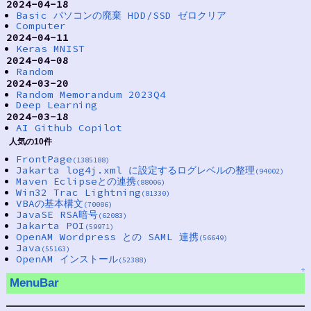
2024-04-18
Basic パソコンの廃棄 HDD/SSD ゼロクリア
Computer
2024-04-11
Keras MNIST
2024-04-08
Random
2024-03-20
Random Memorandum 2023Q4
Deep Learning
2024-03-18
AI Github Copilot
人気の10件
FrontPage
(1385188)
Jakarta log4j.xml に設定するログレベルの整理
(94002)
Maven Eclipseとの連携
(88006)
Win32 Trac Lightning
(81330)
VBAの基本構文
(70006)
JavaSE RSA暗号
(62083)
Jakarta POI
(59971)
OpenAM Wordpress との SAML 連携
(56649)
Java
(55163)
OpenAM インストール
(52388)
↑
MenuBar