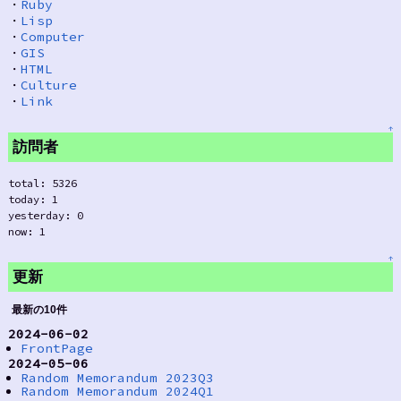
・
Ruby
・
Lisp
・
Computer
・
GIS
・
HTML
・
Culture
・
Link
↑
訪問者
total: 5326
today: 1
yesterday: 0
now: 1
↑
更新
最新の10件
2024-06-02
FrontPage
2024-05-06
Random Memorandum 2023Q3
Random Memorandum 2024Q1