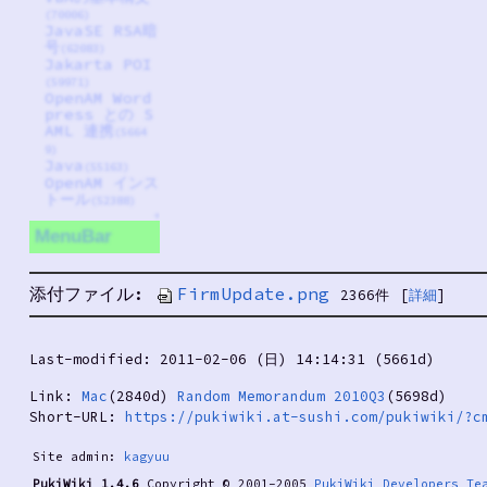
(70006)
JavaSE RSA暗
号
(62083)
Jakarta POI
(59971)
OpenAM Word
press との S
AML 連携
(5664
9)
Java
(55163)
OpenAM インス
トール
(52388)
↑
MenuBar
添付ファイル:
FirmUpdate.png
2366件
[
詳細
]
Last-modified: 2011-02-06 (日) 14:14:31 (5661d)
Link:
Mac
(2840d)
Random Memorandum 2010Q3
(5698d)
Short-URL:
https://pukiwiki.at-sushi.com/pukiwiki/?c
Site admin:
kagyuu
PukiWiki 1.4.6
Copyright © 2001-2005
PukiWiki Developers Te