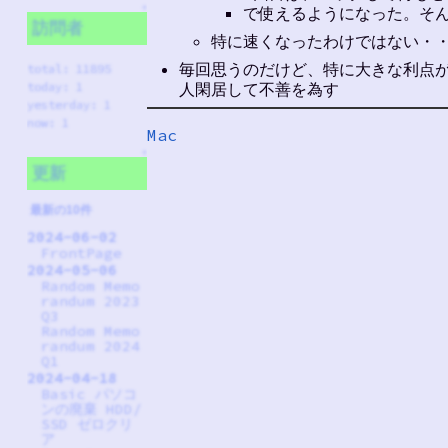
↑
で使えるようになった。そ
訪問者
特に速くなったわけではない・
毎回思うのだけど、特に大きな利点がな
total: 11895
人閑居して不善を為す
today: 1
yesterday: 1
now: 1
Mac
↑
更新
最新の10件
2024-06-02
FrontPage
2024-05-06
Random Memo
randum 2023
Q3
Random Memo
randum 2024
Q1
2024-04-18
Basic パソコ
ンの廃棄 HDD/
SSD ゼロクリ
ア