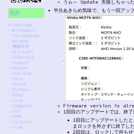
うゎ～ Update 失敗しちゃ
半分あきらめ気味で、もう一回アッ
目次
FrontPage
・
Windows11
・
Chromebook
・
Random
・
機械学習
・
さくらVPS
・
Fedora13
・
SuSe10
・
Docker
・
Ansible
・
Java
・
Scala
・
Python
・
Ruby
・
Lisp
Firmware version i
・
Computer
・
GIS
1回目のアップデートでは、終了
・
HTML
1回目にアップデートした
・
Culture
まロックを外さずに終了し
・
Link
2回目は、ロックして何もせ