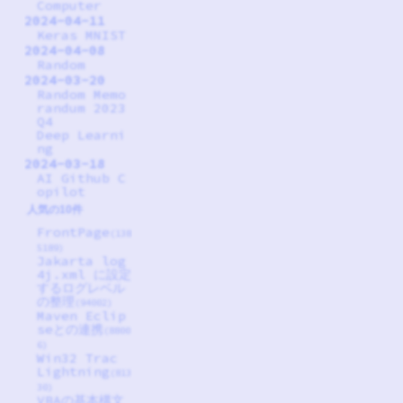
Computer
2024-04-11
Keras MNIST
2024-04-08
Random
2024-03-20
Random Memo
randum 2023
Q4
Deep Learni
ng
2024-03-18
AI Github C
opilot
人気の10件
FrontPage
(138
5189)
Jakarta log
4j.xml に設定
するログレベル
の整理
(94002)
Maven Eclip
seとの連携
(8800
6)
Win32 Trac
Lightning
(813
30)
VBAの基本構文