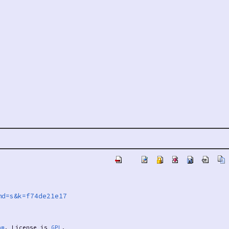
md=s&k=f74de21e17
am
. License is
GPL
.