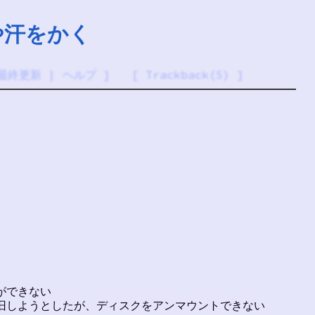
冷や汗をかく
最終更新
|
ヘルプ
] [
Trackback(5)
]
たができない
から復旧しようとしたが、ディスクをアンマウントできない