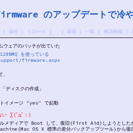
 の Firmware のアップデートで
|
添付
|
リロード
] [
新規
|
一覧
|
単語検索
|
ァームウェアのパッチが出ていた
M128NMQ を使っている
support/firmware.aspx
て、
、「ディスクの作成」
トイメージ "yes" で起動
い ∑(ﾟдﾟ；)
トールメディアで Boot して、復旧(First Aid)しようとし
Machine(Mac OS X 標準の差分バックアップツール)