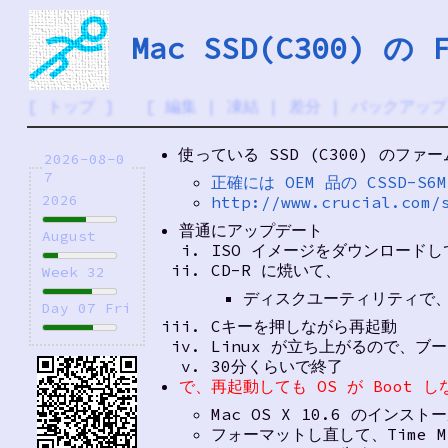
Mac SSD(C300)
[
トップ
] [
編集
|
凍結
|
差分
|
バックアップ
使っている SSD (C300) のフ
2026-08-0
7
正確には OEM 品の CSSD-S6
2026
http://www.crucial.com/
普通にアップデート
August
ISO イメージをダウンロードし
CD-R に焼いて、
Week 32
ディスクユーティリティで
Day 07 Fri
Cキーを押しながら再起動
Linux が立ち上がるので、ブー
30分くらいで終了
で、再起動しても OS が Boot しな
Mac OS X 10.6 のインス
フォーマットし直して、Time 