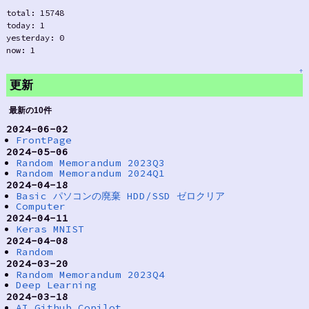
total: 15748
today: 1
yesterday: 0
now: 1
↑
更新
最新の10件
2024-06-02
FrontPage
2024-05-06
Random Memorandum 2023Q3
Random Memorandum 2024Q1
2024-04-18
Basic パソコンの廃棄 HDD/SSD ゼロクリア
Computer
2024-04-11
Keras MNIST
2024-04-08
Random
2024-03-20
Random Memorandum 2023Q4
Deep Learning
2024-03-18
AI Github Copilot