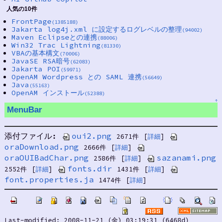
人気の10件
FrontPage
(1385188)
Jakarta log4j.xml に設定するログレベルの整理
(94002)
Maven Eclipseとの連携
(88006)
Win32 Trac Lightning
(81330)
VBAの基本構文
(70006)
JavaSE RSA暗号
(62083)
Jakarta POI
(59971)
OpenAM Wordpress との SAML 連携
(56649)
Java
(55163)
OpenAM インストール
(52388)
↑
MenuBar
添付ファイル:
oui2.png
2671件
[
詳細
]
oraDownload.png
2666件
[
詳細
]
oraOUIBadChar.png
sazanami.png
2586件
[
詳細
]
fonts.dir
2552件
[
詳細
]
1431件
[
詳細
]
font.properties.ja
1474件
[
詳細
]
Last-modified: 2008-11-21 (金) 03:19:31 (6468d)