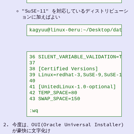
"SuSE-11" を対応しているディストリビューシ
ョンに加えばよい
kagyuu@linux-0eru:~/Desktop/databas
36 SILENT_VARIABLE_VALIDATION=TRUE

37 

38 [Certified Versions]

39 Linux=redhat-3,SuSE-9,SuSE-11,re
40 

41 [UnitedLinux-1.0-optional]

42 TEMP_SPACE=80

43 SWAP_SPACE=150

:wq
今度は、OUI(Oracle Universal Installer)
が豪快に文字化け