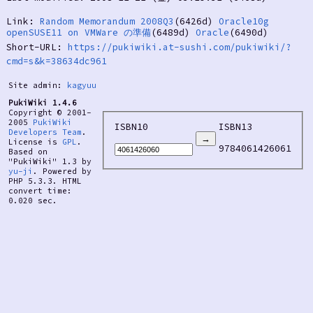
Link:
Random Memorandum 2008Q3
(6426d)
Oracle10g
openSUSE11 on VMWare の準備
(6489d)
Oracle
(6490d)
Short-URL:
https://pukiwiki.at-sushi.com/pukiwiki/?
cmd=s&k=38634dc961
Site admin:
kagyuu
PukiWiki 1.4.6
Copyright © 2001-
2005
PukiWiki
ISBN10
ISBN13
Developers Team
.
License is
GPL
.
9784061426061
Based on
"PukiWiki" 1.3 by
yu-ji
. Powered by
PHP 5.3.3. HTML
convert time:
0.020 sec.