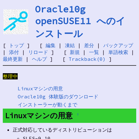
Oracle10g
openSUSE11 へのイ
ンストール
[
トップ
] [
編集
|
凍結
|
差分
|
バックアップ
|
添付
|
リロード
] [
新規
|
一覧
|
単語検索
|
最終更新
|
ヘルプ
] [
Trackback(0)
]
整理中
Linuxマシンの用意
Oracle10g 体験版のダウンロード
インストーラーが動くまで
Linuxマシンの用意
†
正式対応しているディストリビューションは
SLES-9,10