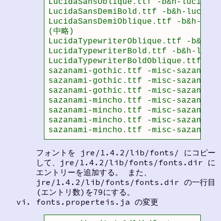
LucidaSansOblique.ttf -b&h-lucidasa
LucidaSansDemiBold.ttf -b&h-lucidas
LucidaSansDemiOblique.ttf -b&h-luci
(中略)

LucidaTypewriterOblique.ttf -b&h-lu
LucidaTypewriterBold.ttf -b&h-lucid
LucidaTypewriterBoldOblique.ttf -b&
sazanami-gothic.ttf -misc-sazanami 
sazanami-gothic.ttf -misc-sazanami 
sazanami-gothic.ttf -misc-sazanami 
sazanami-mincho.ttf -misc-sazanami 
sazanami-mincho.ttf -misc-sazanami 
sazanami-mincho.ttf -misc-sazanami 
sazanami-mincho.ttf -misc-sazanami 
フォントを jre/1.4.2/lib/fonts/ にコピー
して、jre/1.4.2/lib/fonts/fonts.dir に
エントリーを追加する。 また、
jre/1.4.2/lib/fonts/fonts.dir の一行目
(エントリ数)を79にする。
fonts.properteis.ja の変更