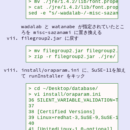
> mv ./jre/1.4.2/lib/font.propertie
> cat ./jre/1.4.2/lib/font.properti
sed -e "s/-wadalab-/-misc-sazanami 
wadalab と watanabe が指定されていたとこ
ろを misc-sazanami に置き換える
filegroup2.jar に戻す
> mv filegroup2.jar filegroup2.jar.
> zip -r filegroup2.jar ./jre/
install/oraparam.ini に、SuSE-11を加え
て runInstaller をキック
> cd ~/Desktop/database/

> vi install/oraparam.ini 

36 SILENT_VARIABLE_VALIDATION=TRUE

37 

38 [Certified Versions]

39 Linux=redhat-3,SuSE-9,SuSE-11,re
40 

41 [UnitedLinux-1.0-optional]
