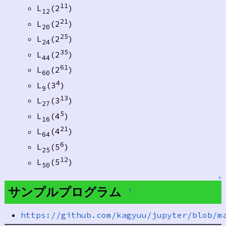
11
L
(2
)
12
21
L
(2
)
20
25
L
(2
)
24
35
L
(2
)
44
61
L
(2
)
60
4
L
(3
)
9
13
L
(3
)
27
5
L
(4
)
16
21
L
(4
)
64
6
L
(5
)
25
12
L
(5
)
50
↑
サンプルプログラム
†
https://github.com/kagyuu/jupyter/blob/m