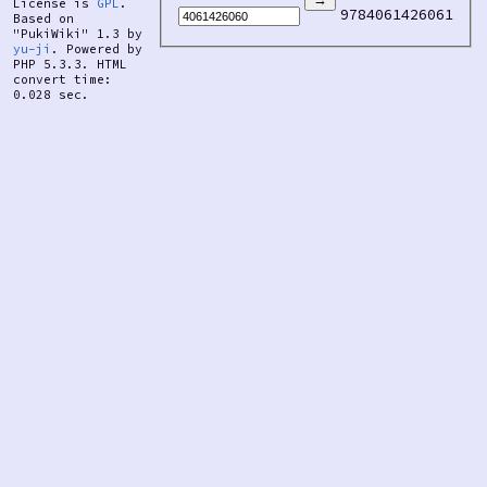
License is
GPL
.
9784061426061
Based on
"PukiWiki" 1.3 by
yu-ji
. Powered by
PHP 5.3.3. HTML
convert time:
0.028 sec.