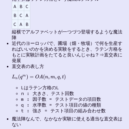
A
B
C
B
C
A
C
A
B
縦横でアルファベットが一つづつ登場するような魔法
陣
近代のヨーロッパで、圃場（畑・牧場）で何を生産す
ればいいのかを決める実験をするとき、ラテン方格を
もとに実験計画をたてると良いんじゃね？⇒直交表に
発展
直交表の表し方
L
n
(
q
m
)
=
O
A
(
n
,
m
,
q
,
t
)
Lはラテン方格のL
n : 大きさ、テスト回数
m : 因子数 = テストデータの項目数
q : 水準数 = テスト項目の値の種類
t : 強さ = テスト項目の組み合わせ数
魔法陣なんで、なかなか実験に使える適当な直交表は
ない