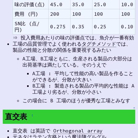
味の評価(点)
45.0
35.0
25.0
10.0
費用 (円)
200
100
100
100
SN比 (点/
0.275
0.35
0.25
0.10
円)
⇒ 投入費用あたりの味の評価点では、魚介が一番有効
工場の品質管理でよく使われる
タグチメソッド
では、
製品の性能と分散の関係を重要視するみたい
A工場、B工場ともに、生産される製品の大部分は
出荷基準は満たしている。そのうえで
A工場 : 平均して性能の高い製品を作ること
ができるが、分散が大きい
B工場 : 製造される製品の平均的な性能は A
工場より劣るが、分散が小さい
この場合に B 工場のほうが優秀な工場とみなす
↑
直交表
†
直交表 は英語で
Orthogonal array
元ネタはラテン方格という魔法陣グルグル