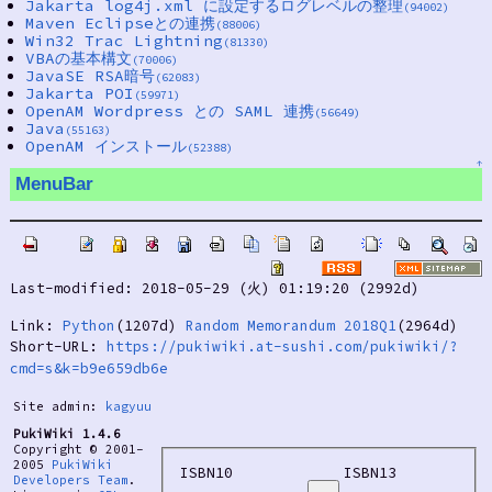
Jakarta log4j.xml に設定するログレベルの整理
(94002)
Maven Eclipseとの連携
(88006)
Win32 Trac Lightning
(81330)
VBAの基本構文
(70006)
JavaSE RSA暗号
(62083)
Jakarta POI
(59971)
OpenAM Wordpress との SAML 連携
(56649)
Java
(55163)
OpenAM インストール
(52388)
↑
MenuBar
Last-modified: 2018-05-29 (火) 01:19:20 (2992d)
Link:
Python
(1207d)
Random Memorandum 2018Q1
(2964d)
Short-URL:
https://pukiwiki.at-sushi.com/pukiwiki/?
cmd=s&k=b9e659db6e
Site admin:
kagyuu
PukiWiki 1.4.6
Copyright © 2001-
2005
PukiWiki
ISBN10
ISBN13
Developers Team
.