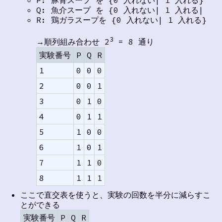
P: 豚骨スープ を {0 入れない| 1 入れる}
Q: 魚介スープ を {0 入れない| 1 入れる|
R: 鶏ガラスープを {0 入れない| 1 入れる}
3
→順列組み合わせ 2
= 8 通り
実験番号
P
Q
R
1
0
0
0
2
0
0
1
3
0
1
0
4
0
1
1
5
1
0
0
6
1
0
1
7
1
1
0
8
1
1
1
ここで直交表を使うと、実験の回数を半分に減らすこ
とができる
実験番号
P
Q
R