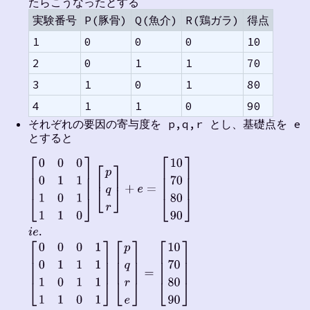
たらこうなったとする
実験番号
P(豚骨)
Q(魚介)
R(鶏ガラ)
得点
1
0
0
0
10
2
0
1
1
70
3
1
0
1
80
4
1
1
0
90
それぞれの要因の寄与度を p,q,r とし、基礎点を e
とすると
[
0
0
0
0
1
1
1
0
1
1
1
0
]
[
p
q
r
]
+
e
=
[
10
70
80
90
]
i
e
.
[
0
0
0
1