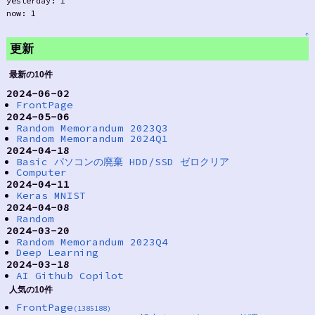
yesterday: 1
now: 1
↑
更新
最新の10件
2024-06-02
FrontPage
2024-05-06
Random Memorandum 2023Q3
Random Memorandum 2024Q1
2024-04-18
Basic パソコンの廃棄 HDD/SSD ゼロクリア
Computer
2024-04-11
Keras MNIST
2024-04-08
Random
2024-03-20
Random Memorandum 2023Q4
Deep Learning
2024-03-18
AI Github Copilot
人気の10件
FrontPage
(1385188)