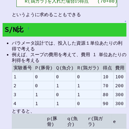
  R(鶏ガラ)を入れた場合の得点   (70+80)/2 =
というように求めることもできる
↑
S/N比
†
パラメータ設計では、投入した資源１単位あたりの利
得で考える
例えば、スープの費用を考えて、費用 1 単位あたりの
利得を考える
実験番号
P(豚骨)
Q(魚介)
R(鶏ガラ)
得点
費用
1
0
0
0
10
100
2
0
1
1
70
200
3
1
0
1
80
300
4
1
1
0
90
300
とすると、
p(豚
q(魚
r(鶏ガ
e
骨)
介)
ラ)