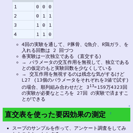
1
0
0
0
2
0
1
1
3
1
0
1
4
1
1
0
4回の実験を通して、P豚骨、Q魚介、R鶏ガラ、を
入れる回数は 2 回づつ
各実験は一次独立である (直交する)
→ パラメータの交互作用を無視して、独立である
との仮定のもと実験回数を少なくしている
→ 交互作用を無視するのは残念な気がするけど
L27 (13個のパラメータをそれぞれを3値で試す)
13
の場合、順列組み合わせだと 3
=159万4323回
の実験が必要なところを 27回 の実験で済ますこ
とができる
↑
直交表を使った要因効果の測定
†
スープのサンプルを作って、アンケート調査をしてみ