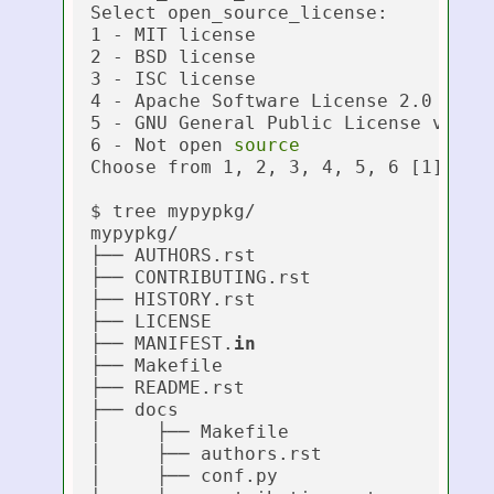
Select open_source_license:

1 - MIT license

2 - BSD license

3 - ISC license

4 - Apache Software License 2.0

5 - GNU General Public License v3

6 - Not open 
source
Choose from 1, 2, 3, 4, 5, 6 [1]:

$ tree mypypkg/

mypypkg/

├── AUTHORS.rst

├── CONTRIBUTING.rst

├── HISTORY.rst

├── LICENSE

├── MANIFEST.
in
├── Makefile

├── README.rst

├── docs

│     ├── Makefile

│     ├── authors.rst

│     ├── conf.py
