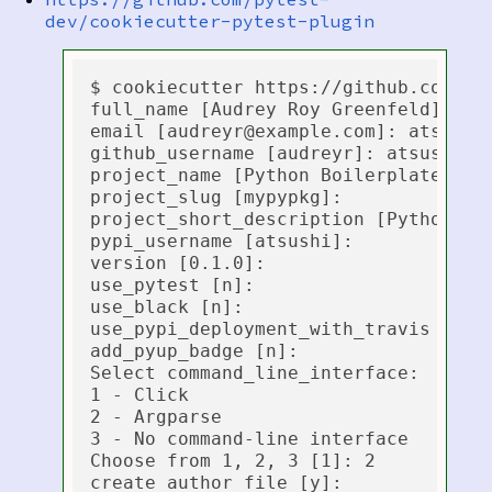
dev/cookiecutter-pytest-plugin
$ cookiecutter https://github.com/aud
full_name [Audrey Roy Greenfeld]: Ats
email [audreyr@example.com]: atsushi@
github_username [audreyr]: atsushi

project_name [Python Boilerplate]: My
project_slug [mypypkg]: 

project_short_description [Python Bo
pypi_username [atsushi]: 

version [0.1.0]: 

use_pytest [n]: 

use_black [n]: 

use_pypi_deployment_with_travis [y]: 
add_pyup_badge [n]: 

Select command_line_interface:

1 - Click

2 - Argparse

3 - No command-line interface

Choose from 1, 2, 3 [1]: 2

create_author_file [y]: 
