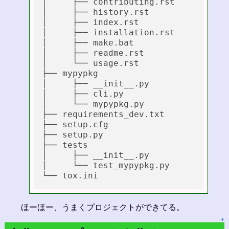
│     ├── contributing.rst

│     ├── history.rst

│     ├── index.rst

│     ├── installation.rst

│     ├── make.bat

│     ├── readme.rst

│     └── usage.rst

├── mypypkg

│     ├── __init__.py

│     ├── cli.py

│     └── mypypkg.py

├── requirements_dev.txt

├── setup.cfg

├── setup.py

├── tests

│     ├── __init__.py

│     └── test_mypypkg.py

ほーほー、うまくプロジェクトができてる。
↑