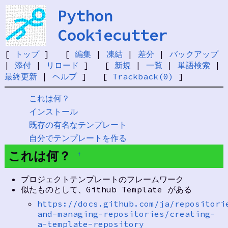
Python
Cookiecutter
[
トップ
] [
編集
|
凍結
|
差分
|
バックアップ
|
添付
|
リロード
] [
新規
|
一覧
|
単語検索
|
最終更新
|
ヘルプ
] [
Trackback(0)
]
これは何？
インストール
既存の有名なテンプレート
自分でテンプレートを作る
これは何？
†
プロジェクトテンプレートのフレームワーク
似たものとして、Github Template がある
https://docs.github.com/ja/repositori
and-managing-repositories/creating-
a-template-repository