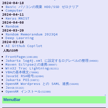
2024-04-18
Basic パソコンの廃棄 HDD/SSD ゼロクリア
Computer
2024-04-11
Keras MNIST
2024-04-08
Random
2024-03-20
Random Memorandum 2023Q4
Deep Learning
2024-03-18
AI Github Copilot
人気の10件
FrontPage
(1385189)
Jakarta log4j.xml に設定するログレベルの整理
(94003)
Maven Eclipseとの連携
(88007)
Win32 Trac Lightning
(81331)
VBAの基本構文
(70006)
JavaSE RSA暗号
(62084)
Jakarta POI
(59972)
OpenAM Wordpress との SAML 連携
(56649)
Java
(55163)
OpenAM インストール
(52389)
↑
MenuBar