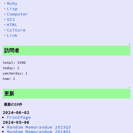
・
Ruby
・
Lisp
・
Computer
・
GIS
・
HTML
・
Culture
・
Link
↑
訪問者
total: 3390
today: 1
yesterday: 1
now: 1
↑
更新
最新の10件
2024-06-02
FrontPage
2024-05-06
Random Memorandum 2023Q3
Random Memorandum 2024Q1