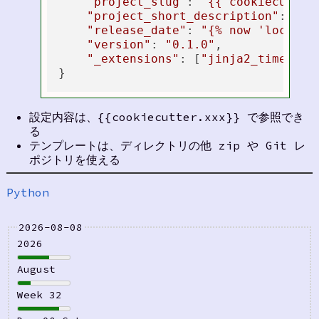
"project_slug"
: 
"{{ cookiecutter
"project_short_description"
: 
"A 
"release_date"
: 
"{% now 'local' 
"version"
: 
"0.1.0"
,

"_extensions"
: [
"jinja2_time.Tim
設定内容は、{{cookiecutter.xxx}} で参照でき
る
テンプレートは、ディレクトリの他 zip や Git レ
ポジトリを使える
Python
2026-08-08
2026
August
Week 32