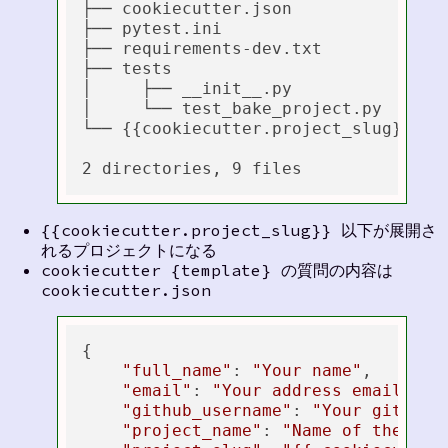
├── cookiecutter.json

├── pytest.ini

├── requirements-dev.txt

├── tests

│     ├── __init__.py

│     └── test_bake_project.py

└── {{cookiecutter.project_slug}}

{{cookiecutter.project_slug}} 以下が展開さ
れるプロジェクトになる
cookiecutter {template} の質問の内容は
cookiecutter.json
{

"full_name"
: 
"Your name"
,

"email"
: 
"Your address email (eq
"github_username"
: 
"Your github 
"project_name"
: 
"Name of the pro