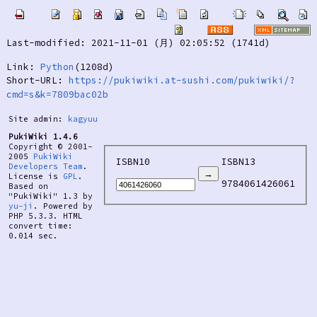
Last-modified: 2021-11-01 (月) 02:05:52 (1741d)
Link:
Python
(1208d)
Short-URL:
https://pukiwiki.at-sushi.com/pukiwiki/?
cmd=s&k=7809bac02b
Site admin:
kagyuu
PukiWiki 1.4.6
Copyright © 2001-
2005
PukiWiki
ISBN10
ISBN13
Developers Team
.
License is
GPL
.
9784061426061
Based on
"PukiWiki" 1.3 by
yu-ji
. Powered by
PHP 5.3.3. HTML
convert time:
0.014 sec.