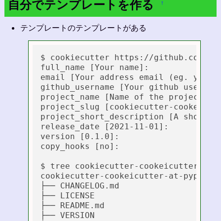
自分でテンプレートを作る
†
テンプレートのテンプレートがある
$ cookiecutter https://github.com/evi
full_name [Your name]: 

email [Your address email (eg. you@ex
github_username [Your github username
project_name [Name of the project]: c
project_slug [cookiecutter-cookeicutt
project_short_description [A short de
release_date [2021-11-01]: 

version [0.1.0]: 

copy_hooks [no]: 

$ tree cookiecutter-cookeicutter-at-p
cookiecutter-cookeicutter-at-pypackag
├── CHANGELOG.md

├── LICENSE

├── README.md

├── VERSION
