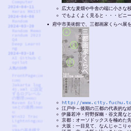
Computer
2024-04-11
広大な麦畑や牛舎の端に小さな
Keras MNIST
でもよくよく見ると・・・ビニ
2024-04-08
Random
府中市美術館で、三都画家くらべ展
2024-03-20
Random Memo
randum 2023
Q4
Deep Learni
ng
2024-03-18
AI Github C
opilot
人気の10件
FrontPage
(138
5188)
Jakarta log
4j.xml に設定
するログレベル
の整理
(94002)
http://www.city.fuchu.t
Maven Eclip
seとの連携
江戸中～後期の三都の代表的な
(8800
6)
伊藤若冲・狩野探幽・谷文晁な
Win32 Trac
京都：オーソドックスを極めた
Lightning
(813
大坂：一目見て、なんじゃこりゃ
30)
VBAの基本構文