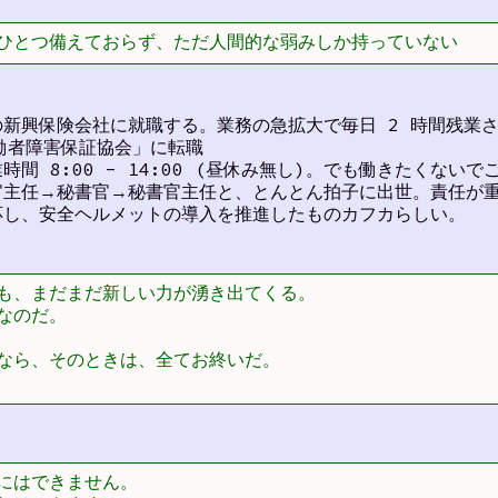
ひとつ備えておらず、ただ人間的な弱みしか持っていない
興保険会社に就職する。業務の急拡大で毎日 2 時間残業させられ
働者障害保証協会」に転職
間 8:00 - 14:00 (昼休み無し)。でも働きたくないで
官主任→秘書官→秘書官主任と、とんとん拍子に出世。責任が
応し、安全ヘルメットの導入を推進したものカフカらしい。
も、まだまだ新しい力が湧き出てくる。

のだ。

なら、そのときは、全てお終いだ。

にはできません。
