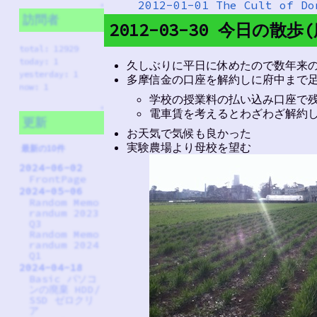
2012-01-01 The Cult of Do
↑
訪問者
2012-03-30 今日の散歩
total: 12929
today: 1
久しぶりに平日に休めたので数年来
yesterday: 1
多摩信金の口座を解約しに府中まで
now: 1
学校の授業料の払い込み口座で残高
↑
電車賃を考えるとわざわざ解約
更新
お天気で気候も良かった
実験農場より母校を望む
最新の10件
2024-06-02
FrontPage
2024-05-06
Random Memo
randum 2023
Q3
Random Memo
randum 2024
Q1
2024-04-18
Basic パソコ
ンの廃棄 HDD/
SSD ゼロクリ
ア