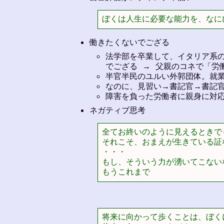
ぼくは人生に必要な能力を、なに
働きたくないでござる
法学部を卒業して、イタリア系の新
でござる → 父親のコネで「労
半官半民のユルい外郭団体。就業時
なのに、見習い→書記官→書記
障害を負った労働者に親身に対
ネガティブ思考
全てお終いのように見えるときで
それこそ、おまえが生きている証な
・・・

もし、そういう力が湧いてこない
もうこれまで
将来に向かって歩くことは、ぼく