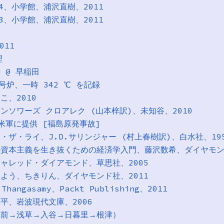
ON 4、小学館、浦沢直樹、2011
ON 3、小学館、浦沢直樹、2011
011
理
寿 @ 早稲田
2 号炉、一時 342 ℃ を記録
っこ、2010
フランソワーズ クロアレク (山本梓訳)、未知谷、2010
報 米軍に提供 [福島原発事故]
ン・ザ・ライ、J.D.サリンジャー (村上春樹訳)、白水社、1951
ーバル資本主義を生き抜くための経済学入門、藤沢数希、ダイヤモン
、ジャレッド・ダイアモンド、草思社、2005
考えよう、ちきりん、ダイヤモンド社、2011
 Thangasamy、Packt Publishing、2011
原平、岩波現代文庫、2006
歩（蔵前→浅草→入谷→日暮里→根津）