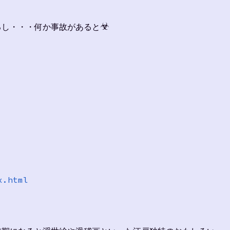
☣
るし・・・何か事故があると
x.html