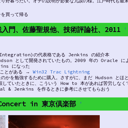
ぱり野暮ったい。オチの説明が必要な冗談の様。江戸時代も最
子を買って帰る
ins実践入門、佐藤聖規他、技術評論社、2011
†
 Integration)の代表格である Jenkins の紹介本
dson として開発されていたもの。2009 年の Oracle に
kins になった
んだことがある →
Win32 Trac Lightning
ったのかを勉強するために購入。さすがに、まだ Hudson とほ
錯誤していたときに、こういう How to 本があれば苦労しな
urial & Jenkins を作るときに参考にさせてもらおう
z Concert in 東京倶楽部
†