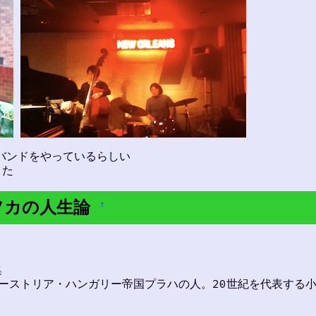
 バンドをやっているらしい
きた
人カフカの人生論
†
集
4。オーストリア・ハンガリー帝国プラハの人。20世紀を代表す