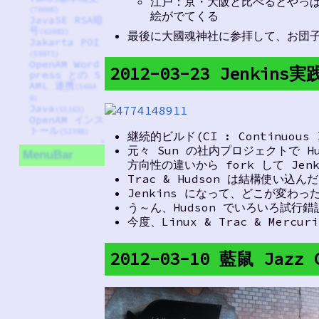
江戸：京・大阪と比べるとやっ
(70006)
絵がでてくる
JavaSE RSA暗
号
(62083)
最後に大國魂神社に参拝して、お団
Jakarta POI
(59971)
OpenAM Word
2012-03-23 Jenk
press との S
AML 連携
(5664
9)
Java
(55163)
OpenAM インス
トール
(52388)
継続的ビルド(CI : Continuous
↑
元々 Sun の社内プロジェクトで Hu
MenuBar
方向性の違いから fork して Jen
Trac & Hudson は結構使い込
Jenkins になって、どこが変わ
う～ん、Hudson でいろいろ試行
今度、Linux & Trac & Merc
2012-03-10 藍鼠 Jaz