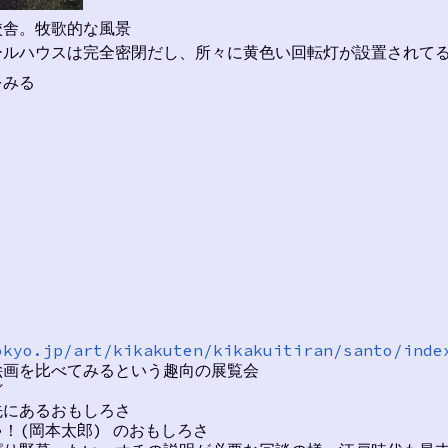
校舎。牧歌的な風景
ールハウスは完全密閉だし、所々に黄色い回転灯が設置されて
をみる
okyo.jp/art/kikakuten/kikakuitiran/santo/inde
絵画を比べてみるという趣向の展覧会
ど
先にあるおもしろさ
！(岡本太郎) のおもしろさ