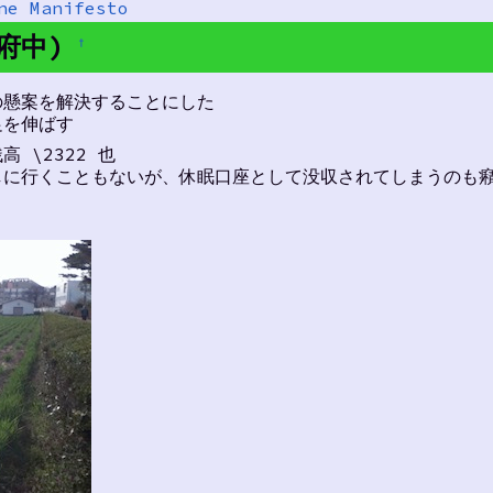
ne Manifesto
(府中)
†
の懸案を解決することにした
足を伸ばす
 \2322 也
しに行くこともないが、休眠口座として没収されてしまうのも