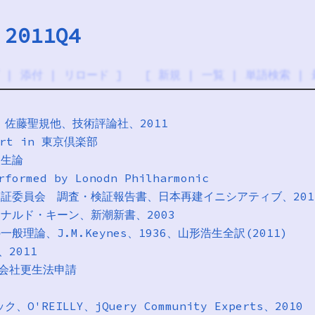
 2011Q4
|
添付
|
リロード
] [
新規
|
一覧
|
単語検索
|
入門、佐藤聖規他、技術評論社、2011
cert in 東京倶楽部
人生論
rformed by Lonodn Philharmonic
独立検証委員会 調査・検証報告書、日本再建イニシアティブ、201
、ドナルド・キーン、新潮新書、2003
一般理論、J.M.Keynes、1936、山形浩生全訳(2011)
2、2011
ry 会社更生法申請
ク、O'REILLY、jQuery Community Experts、2010