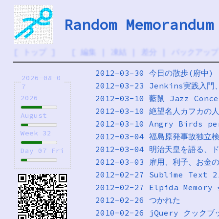
Random Memorandum
[
トップ
] [
編集
|
凍結
|
差分
|
バックアップ
2012-03-30 今日の散歩(府中)
2026-08-0
2012-03-23 Jenkins実践
7
2012-03-10 藍鼠 Jazz Con
2026
2012-03-10 絶望名人カフカの
August
2012-03-10 Angry Birds pe
Week 32
2012-03-04 福島原発事故
2012-03-04 明治天皇を語る
Day 07 Fri
2012-03-03 雇用、利子、お金の
2012-02-27 Sublime Text 
2012-02-27 Elpida Memo
2012-02-26 つかれた
2010-02-26 jQuery クックブッ