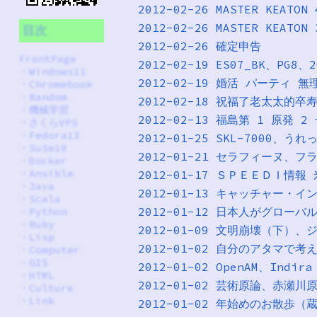
2012-02-26 MASTER KEAT
2012-02-26 MASTER KEAT
目次
2012-02-26 確定申告
FrontPage
2012-02-19 ES07_BK、PG8、2
・
Windows11
2012-02-19 婚活 パーティ 無
・
Chromebook
・
Random
2012-02-18 祝福了老太太的卒
・
機械学習
2012-02-13 福島第 1 原発 
・
さくらVPS
・
Fedora13
2012-01-25 SKL-7000、うれ
・
SuSe10
2012-01-21 セラフィーヌ、
・
Docker
・
Ansible
2012-01-17 ＳＰＥＥＤＩ情
・
Java
2012-01-13 キャッチャー・イ
・
Scala
2012-01-12 日本人がグロ
・
Python
・
Ruby
2012-01-09 文明崩壊（下）
・
Lisp
2012-01-02 自分のアタマで
・
Computer
・
GIS
2012-01-02 OpenAM、Indira
・
HTML
2012-01-02 芸術原論、赤瀬川
・
Culture
・
Link
2012-01-02 年始めのお散