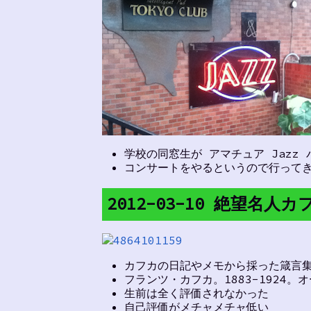
学校の同窓生が アマチュア Jazz
コンサートをやるというので行って
2012-03-10 絶望名
カフカの日記やメモから採った箴言
フランツ・カフカ。1883-192
生前は全く評価されなかった
自己評価がメチャメチャ低い