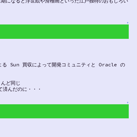
末期になると浮世絵や滑稽画といった江戸独特のおもしろい
↑
よる Sun 買収によって開発コミュニティと Oracle の
とんど同じ
くて済んだのに・・・
↑