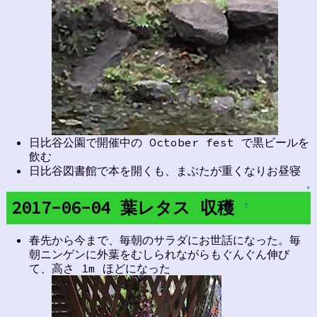
日比谷公園で開催中の October fest で黒ビールを
飲む
日比谷図書館で本を開くも、まぶたが重くなりお昼寝
↑
2017-06-04 葉レタス 収穫
†
春先から今まで、毎朝のサラダにお世話になった。毎
朝ニンゲンに外葉をむしられながらもぐんぐん伸び
て、高さ 1m ほどになった