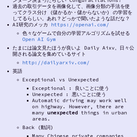
ンターン決まったらしい Conguratilations!
過去の取引データを画像化して、画像分類の手法を使
ってクラス分け (儲かるか・儲からないか) の学習を
してるらしい。あれ？どっかで聞いたような話だな？
AI研究のメッカ
https://openai.com/
色々なゲームで自分の学習アルゴリズムを試せる
Open AI Gym
たまには論文見たほうが良いよ Daily Aixv。日々公
開される論文を集めているサイト
http://dailyarxiv.com/
英語
Exceptional vs Unexpected
Exceptional : 良いことに使う
Unexpected : 悪いことに使う
Automatic driving may work well
on highway. However, there are
many
unexpected
things in urban
areas.
Back (動詞)
Many Chinese private companies