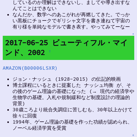
しているのか理解はできないし、ましてや導き出すな
んてことはできない
なんだか、数学へのあこがれが再燃してきた。でっか
い黒板にチョークでギリシャ文字を書き連ねて宇宙の
有り様を単純なモデルで書き表す。やってみてーなー
↑
2017-06-25 ビューティフル・マイ
ンド、2002
†
AMAZON(B00006LSXR)
ジョン・ナッシュ (1928-2015) の伝記的映画
博士課程にいるときに提案した ナッシュ均衡 が、そ
の後のゲーム理論の基礎になった (→ 現代の経済学や
生物学の基礎。入札や規制緩和など制度設計の理論的
背景)
30歳ころより統合失調症に苦しむも、30年以上かけて
徐々に回復
1994年、ゲーム理論の基礎を作った功績が認められ、
ノーベル経済学賞を受賞
↑