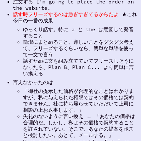
注文する I'm going to place the order on
the website.
話す時フリーズするのは急ぎすぎてるからだよ
★これ
今日の一番の成果
ゆっくり話す。特に a と the は意図して発音
すること
簡潔にまとめること。難しいことをグダグダ考え
て、フリーズするくらいなら、簡単な単語を使っ
て一文で言う
話すために文を組み立てていてフリーズしそうに
なったら、Plan B、Plan C... より簡単に言
い換える
言えなかったのは
「御社の提示した価格が合理的なことはわかりま
すが、私に与えられた権限ではその価格では契約
できません。社に持ち帰らせていただいて上司に
相談の上お返事します。」
失礼のないように言い換え → 「あなたの価格は
合理的だ。しかし、私はその価格で契約すること
を許されていない。そこで、あなたの提案をボス
と検討したい。あとで、メールする。」