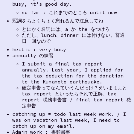
busy, it's good day.
so far : これまでのところ until now
冠詞をちょくちょく忘れるんで注意してね
とにかく名詞には、a か the をつけろ
ただし、lunch、dinner には付けない。普通一
日一回なので
hectic : very busy
annually の練習
I submit a final tax report
annually. Last year, I applied for
the tax deduction for the donation
to the Kumamoto earthquake.
確定申告ってなんていうんだっけ？えいままよと
tax report といったらそれで正解。tax
report 税務申告書 / final tax report 確
定申告
catching up = todo last week work. / I
was on vacation last week, I need to
catch up on my email.
Admin work : 書類書事