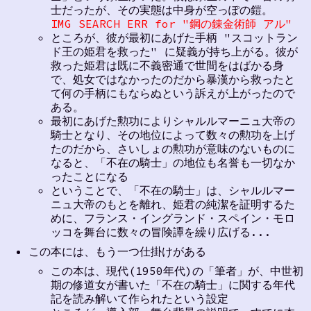
士だったが、その実態は中身が空っぽの鎧。
IMG SEARCH ERR for "鋼の錬金術師 アル"
ところが、彼が最初にあげた手柄 "スコットラン
ド王の姫君を救った" に疑義が持ち上がる。彼が
救った姫君は既に不義密通で世間をはばかる身
で、処女ではなかったのだから暴漢から救ったと
て何の手柄にもならぬという訴えが上がったので
ある。
最初にあげた勲功によりシャルルマーニュ大帝の
騎士となり、その地位によって数々の勲功を上げ
たのだから、さいしょの勲功が意味のないものに
なると、「不在の騎士」の地位も名誉も一切なか
ったことになる
ということで、「不在の騎士」は、シャルルマー
ニュ大帝のもとを離れ、姫君の純潔を証明するた
めに、フランス・イングランド・スペイン・モロ
ッコを舞台に数々の冒険譚を繰り広げる...
この本には、もう一つ仕掛けがある
この本は、現代(1950年代)の「筆者」が、中世初
期の修道女が書いた「不在の騎士」に関する年代
記を読み解いて作られたという設定