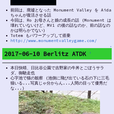
前回は、廃墟となった Monument Valley を Aida
ちゃんが復活させる話
今回は、Ro お母さんと娘の成長の話 (Monument は
壊れていないけど、MV1 の後の話なのか、前の話なの
かは明らかでない)
Totem もパワーアップして搭乗
http://www.monumentvalleygame.com/
↑
2017-06-10 Berlitz ATDK
†
本日快晴、日比谷公園で吉野家の牛丼とごぼうサラ
ダ。御馳走也
心字池で猫の観察 (池側に飛び出ている石の下に三毛
猫いる...写真じゃ分からん...人間の目って優秀だ
な...)