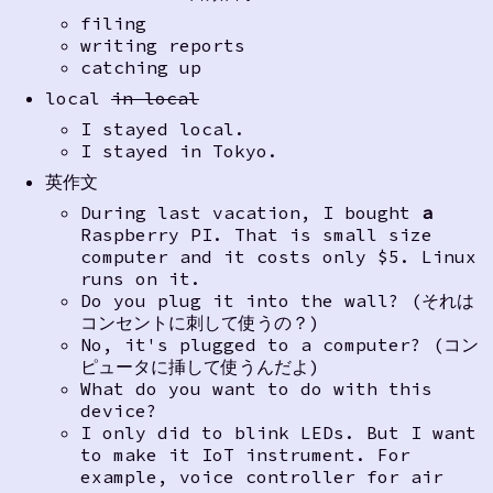
filing
writing reports
catching up
local
in local
I stayed local.
I stayed in Tokyo.
英作文
During last vacation, I bought
a
Raspberry PI. That is small size
computer and it costs only $5. Linux
runs on it.
Do you plug it into the wall? (それは
コンセントに刺して使うの？)
No, it's plugged to a computer? (コン
ピュータに挿して使うんだよ)
What do you want to do with this
device?
I only did to blink LEDs. But I want
to make it IoT instrument. For
example, voice controller for air