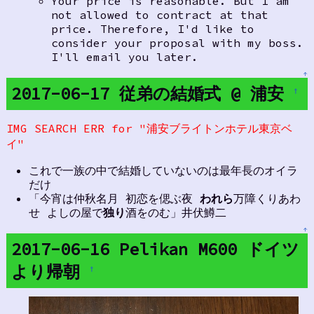
Your price is reasonable. But I am
not allowed to contract at that
price. Therefore, I'd like to
consider your proposal with my boss.
I'll email you later.
↑
2017-06-17 従弟の結婚式 @ 浦安
†
IMG SEARCH ERR for "浦安ブライトンホテル東京ベ
イ"
これで一族の中で結婚していないのは最年長のオイラ
だけ
「今宵は仲秋名月 初恋を偲ぶ夜
われら
万障くりあわ
せ よしの屋で
独り
酒をのむ」井伏鱒二
↑
2017-06-16 Pelikan M600 ドイツ
より帰朝
†