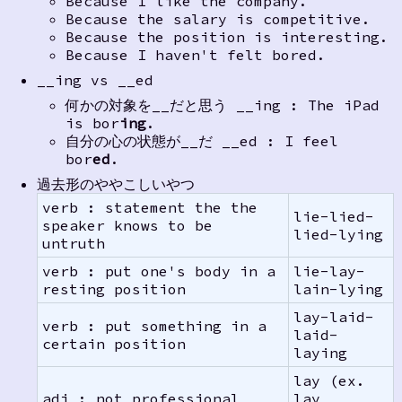
Because I like the company.
Because the salary is competitive.
Because the position is interesting.
Because I haven't felt bored.
__ing vs __ed
何かの対象を__だと思う __ing : The iPad
is bor
ing
.
自分の心の状態が__だ __ed : I feel
bor
ed
.
過去形のややこしいやつ
verb : statement the the
lie-lied-
speaker knows to be
lied-lying
untruth
verb : put one's body in a
lie-lay-
resting position
lain-lying
lay-laid-
verb : put something in a
laid-
certain position
laying
lay (ex.
adj : not professional
lay