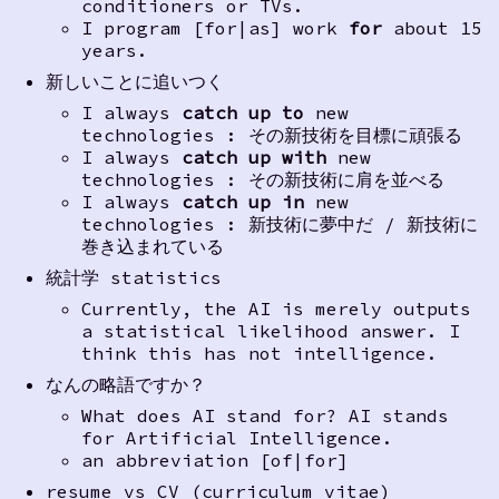
conditioners or TVs.
I program [for|as] work
for
about 15
years.
新しいことに追いつく
I always
catch up to
new
technologies : その新技術を目標に頑張る
I always
catch up with
new
technologies : その新技術に肩を並べる
I always
catch up in
new
technologies : 新技術に夢中だ / 新技術に
巻き込まれている
統計学 statistics
Currently, the AI is merely outputs
a statistical likelihood answer. I
think this has not intelligence.
なんの略語ですか？
What does AI stand for? AI stands
for Artificial Intelligence.
an abbreviation [of|for]
resume vs CV (curriculum vitae)