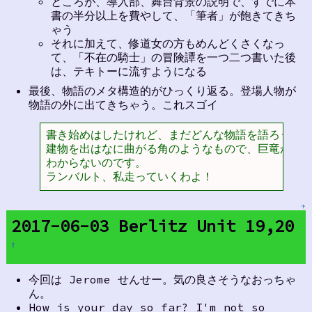
ところが、導入部、舞台背景の説明で、すでに本
書の半分以上を費やして、「筆者」が飽きてきち
ゃう
それに加えて、修道女の方もめんどくさくなっ
て、「不在の騎士」の冒険譚を一つ二つ書いた後
は、テキトーに流すようになる
最後、物語のメタ構造的がひっくり返る。登場人物が
物語の外に出てきちゃう。これスゴイ
書き始めはしたけれど、まだどんな物語を語ろうとす
建物を出はなに曲がる角のようなもので、巨竜か、海
わからないのです。

ランバルト、私走っていくわよ！
↑
2017-06-03 Berlitz Unit 19,20
†
今回は Jerome せんせー。気の良さそうなおっちゃ
ん。
How is your day so far? I'm not so