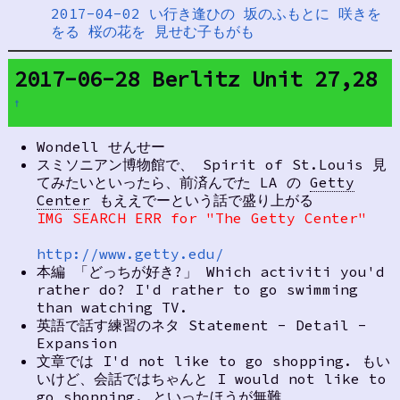
2017-04-02 い行き逢ひの 坂のふもとに 咲きを
をる 桜の花を 見せむ子もがも
2017-06-28 Berlitz Unit 27,28
†
Wondell せんせー
スミソニアン博物館で、 Spirit of St.Louis 見
てみたいといったら、前済んでた LA の
Getty
Center
もええでーという話で盛り上がる
IMG SEARCH ERR for "The Getty Center"
http://www.getty.edu/
本編 「どっちが好き?」 Which activiti you'd
rather do? I'd rather to go swimming
than watching TV.
英語で話す練習のネタ Statement - Detail -
Expansion
文章では I'd not like to go shopping. もい
いけど、会話ではちゃんと I would not like to
go shopping. といったほうが無難