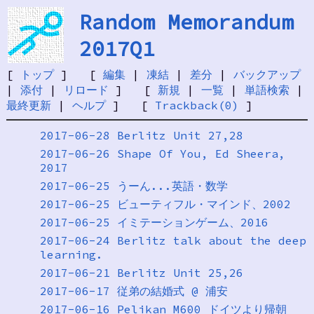
Random Memorandum
2017Q1
[
トップ
] [
編集
|
凍結
|
差分
|
バックアップ
|
添付
|
リロード
] [
新規
|
一覧
|
単語検索
|
最終更新
|
ヘルプ
] [
Trackback(0)
]
2017-06-28 Berlitz Unit 27,28
2017-06-26 Shape Of You, Ed Sheera,
2017
2017-06-25 うーん...英語・数学
2017-06-25 ビューティフル・マインド、2002
2017-06-25 イミテーションゲーム、2016
2017-06-24 Berlitz talk about the deep
learning.
2017-06-21 Berlitz Unit 25,26
2017-06-17 従弟の結婚式 @ 浦安
2017-06-16 Pelikan M600 ドイツより帰朝