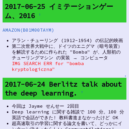
2017-06-25 イミテーションゲー
ム、2016
†
AMAZON(B01M00TAYM)
アラン・チューリング (1912-1954) の伝記的映画
第二次世界大戦中に、ドイツのエニグマ（暗号装置）
を解読するために作られた "Bomba" が、人類初の
チューリングマシン の実装 → コンピュータ
IMG SEARCH ERR for "bomba
kryptologiczna"
↑
2017-06-24 Berlitz talk about
the deep learning.
†
今回は Jayme せんせー 2回目
Deep learning に関する雑談で 100 分。100 分
英語で会話ができた! 教科書進まなかったけど OK
超高速取引の学習に関する論文を書いて、どっかにイ