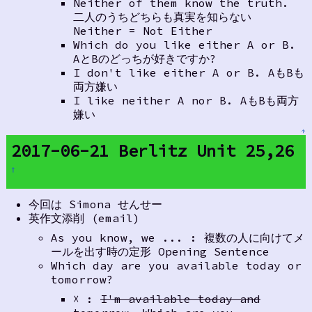
Neither of them know the truth.
二人のうちどちらも真実を知らない
Neither = Not Either
Which do you like either A or B.
AとBのどっちが好きですか?
I don't like either A or B. AもBも
両方嫌い
I like neither A nor B. AもBも両方
嫌い
↑
2017-06-21 Berlitz Unit 25,26
†
今回は Simona せんせー
英作文添削 (email)
As you know, we ... : 複数の人に向けてメ
ールを出す時の定形 Opening Sentence
Which day are you available today or
tomorrow?
☓ :
I'm available today and