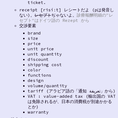
ticket.
receipt [risíːt] レシートだよ (pは発音し
ない)。
レセプト
ぢゃないよ。
診療報酬明細の"レ
セプト"はドイツ語の Rezept から
交渉要素
brand
size
price
unit price
unit quantity
discount
shipping cost
color
functions
design
volume/quantity
tariff (アラビア語の「通知 تعريفة」から)
VAT : value-added tax (輸出国の VAT
は免除されるが、日本の消費税が別途かかる
とか)
warranty