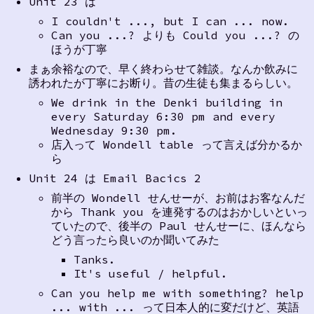
Unit 23 は
I couldn't ..., but I can ... now.
Can you ...? よりも Could you ...? の
ほうが丁寧
まぁ余裕なので、早く終わらせて雑談。なんか飲みに
誘われたが丁寧にお断り。昔の生徒も集まるらしい。
We drink in the Denki building in
every Saturday 6:30 pm and every
Wednesday 9:30 pm.
店入って Wondell table って言えば分かるか
ら
Unit 24 は Email Bacics 2
前半の Wondell せんせーが、お前はお客なんだ
から Thank you を連発するのはおかしいといっ
ていたので、後半の Paul せんせーに、ほんなら
どう言ったら良いのか聞いてみた
Tanks.
It's useful / helpful.
Can you help me with something? help
... with ... って日本人的に変だけど、英語