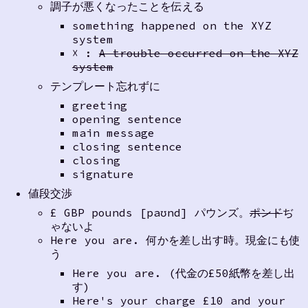
調子が悪くなったことを伝える
something happened on the XYZ
system
☓ :
A trouble occurred on the XYZ
system
テンプレート忘れずに
greeting
opening sentence
main message
closing sentence
closing
signature
値段交渉
£ GBP pounds [paʊnd] パウンズ。
ポンド
ぢ
ゃないよ
Here you are. 何かを差し出す時。現金にも使
う
Here you are. (代金の£50紙幣を差し出
す)
Here's your charge £10 and your