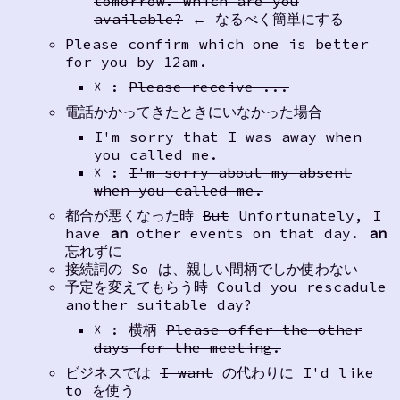
tomorrow. Which are you
available?
← なるべく簡単にする
Please confirm which one is better
for you by 12am.
☓ :
Please receive ...
電話かかってきたときにいなかった場合
I'm sorry that I was away when
you called me.
☓ :
I'm sorry about my absent
when you called me.
都合が悪くなった時
But
Unfortunately, I
have
an
other events on that day.
an
忘れずに
接続詞の So は、親しい間柄でしか使わない
予定を変えてもらう時 Could you rescadule
another suitable day?
☓ : 横柄
Please offer the other
days for the meeting.
ビジネスでは
I want
の代わりに I'd like
to を使う