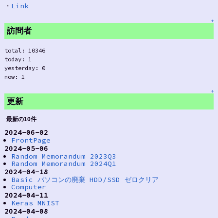
・
Link
↑
訪問者
total: 10346
today: 1
yesterday: 0
now: 1
↑
更新
最新の10件
2024-06-02
FrontPage
2024-05-06
Random Memorandum 2023Q3
Random Memorandum 2024Q1
2024-04-18
Basic パソコンの廃棄 HDD/SSD ゼロクリア
Computer
2024-04-11
Keras MNIST
2024-04-08