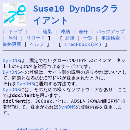
Suse10 DynDnsクラ
イアント
[
トップ
] [
編集
|
凍結
|
差分
|
バックアップ
|
添付
|
リロード
] [
新規
|
一覧
|
単語検索
|
最終更新
|
ヘルプ
] [
Trackback(84)
]
DynDNS
は、固定でないグローバルIPｱﾄﾞﾚｽとインターネッ
ト上のFQDN名を対応づけるサービスです。
DynDNS
への登録は、サイト側の説明の通りやればいいとし
て、問題となるのはIPｱﾄﾞﾚｽが変更されたときに、
それを
DynDNS
に通知する方法です。
DynDNS
には、そのための様々なソフトウェアがあり、ここ
では
ddclient
を用います。
ddclient
は、300secごとに、ADSLﾙｰﾀのWAN側IPｱﾄﾞﾚｽ
を監視して、変更があれば
DynDNS
の登録内容を変更しま
す。
ddclientのインストール