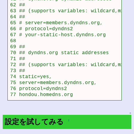
62 ##

63 ## (supports variables: wildcard,mx,bac
64 ##

65 # server=members.dyndns.org,           
66 # protocol=dyndns2                     
67 # your-static-host.dyndns.org

68

69 ##

70 ## dyndns.org static addresses

71 ##

72 ## (supports variables: wildcard,mx,bac
73 ##

74 static=yes,                            
75 server=members.dyndns.org,             
76 protocol=dyndns2                       
77 hondou.homedns.org
↑
設定を試してみる
†