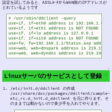
設定を試してみると、ADSLﾙｰﾀからWAN側のIPアドレスが
とれているようです
# /usr/sbin/ddclient -query

use=if, if=eth0 address is 192.168.1.6

use=if, if=eth1 address is NOT FOUND

use=if, if=lo address is 127.0.0.1

use=if, if=sit0 address is NOT FOUND

use=fw, fw=192.168.1.1/Status.asp address 
use=web, web=dnspark address is 219.198.16
use=web, web=dyndns address is 219.198.16
↑
Linuxサーバのサービスとして登録
†
/etc/init.d/ddclient の作成
/usr/share/doc/packages/ddclient/sample-
etc_rc.d_init.d_ddclient を元に作ります。そ
のままでは動かないので多少手を入れてやります。