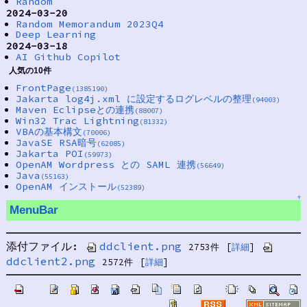
Random
2024-03-20
Random Memorandum 2023Q4
Deep Learning
2024-03-18
AI Github Copilot
人気の10件
FrontPage
(1385190)
Jakarta log4j.xml に設定するログレベルの整理
(94003)
Maven Eclipseとの連携
(88007)
Win32 Trac Lightning
(81332)
VBAの基本構文
(70006)
JavaSE RSA暗号
(62085)
Jakarta POI
(59973)
OpenAM Wordpress との SAML 連携
(56649)
Java
(55163)
OpenAM インストール
(52389)
↑
MenuBar
添付ファイル:
ddclient.png
2753件
[
詳細
]
ddclient2.png
2572件
[
詳細
]