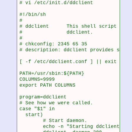
# vi /etc/init.d/ddclient 

#!/bin/sh

#

# ddclient      This shell script take
#               ddclient.

#

# chkconfig: 2345 65 35

# description: ddclient provides suppo
[ -f /etc/ddclient.conf ] || exit 0

PATH=/usr/sbin:${PATH}

COLUMNS=9999

export PATH COLUMNS

program=ddclient

# See how we were called.

case "$1" in

  start)

        # Start daemon.

        echo -n "Starting ddclient: "
