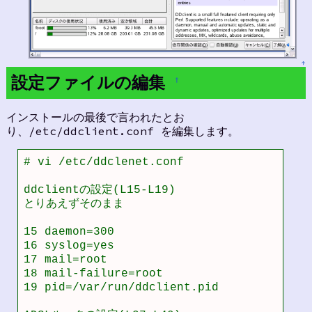
↑
設定ファイルの編集
†
インストールの最後で言われたとお
り、/etc/ddclient.conf を編集します。
# vi /etc/ddclenet.conf

ddclientの設定(L15-L19)

とりあえずそのまま

15 daemon=300                             
16 syslog=yes                            
17 mail=root                              
18 mail-failure=root                     
19 pid=/var/run/ddclient.pid              