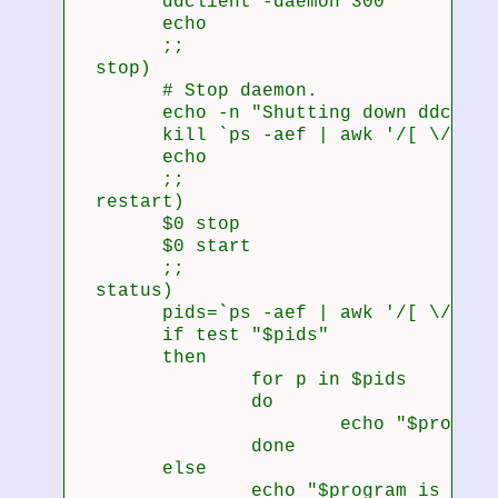
        ddclient -daemon 300

        echo

        ;;

  stop)

        # Stop daemon.

        echo -n "Shutting down ddclient
        kill `ps -aef | awk '/[ \/]ddc
        echo

        ;;

  restart)

        $0 stop

        $0 start

        ;;

  status)

        pids=`ps -aef | awk '/[ \/]ddc
        if test "$pids"

        then

                for p in $pids

                do

                        echo "$program
                done

        else

                echo "$program is stopp