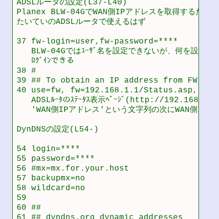
ADSLルータの設定(L37-L40)

Planex BLW-04GでWAN側IPアドレスを取得するための
たいていのADSLルータで使えるはず

37 fw-login=user,fw-password=****         
   BLW-04Gではﾕｰｻﾞ名を設定できないが、何を設定して
   ﾛｸﾞｲﾝできる

38 #

39 ## To obtain an IP address from FW sta
40 use=fw, fw=192.168.1.1/Status.asp, fw
   ADSLﾙｰﾀのｽﾃｰﾀｽ表示ﾍﾟｰｼﾞ(http://192.168.1.
   'WAN側IPアドレス'という文字列の次にWAN側IPア
DynDNSの設定(L54-)

54 login=****                             
55 password=****                          
56 #mx=mx.for.your.host                   
57 backupmx=no                            
58 wildcard=no                            
59

60 ##

61 ## dyndns.org dynamic addresses
