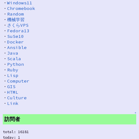
・
Windows11
・
Chromebook
・
Random
・
機械学習
・
さくらVPS
・
Fedora13
・
SuSe10
・
Docker
・
Ansible
・
Java
・
Scala
・
Python
・
Ruby
・
Lisp
・
Computer
・
GIS
・
HTML
・
Culture
・
Link
↑
訪問者
total: 16181
today: 1