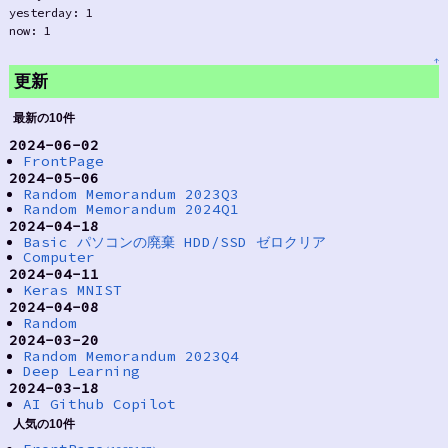
yesterday: 1
now: 1
↑
更新
最新の10件
2024-06-02
FrontPage
2024-05-06
Random Memorandum 2023Q3
Random Memorandum 2024Q1
2024-04-18
Basic パソコンの廃棄 HDD/SSD ゼロクリア
Computer
2024-04-11
Keras MNIST
2024-04-08
Random
2024-03-20
Random Memorandum 2023Q4
Deep Learning
2024-03-18
AI Github Copilot
人気の10件