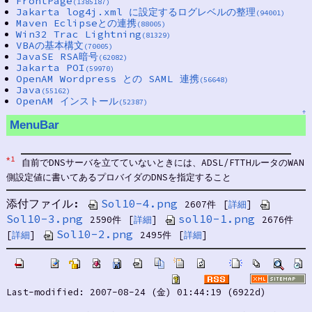
FrontPage
(1385187)
Jakarta log4j.xml に設定するログレベルの整理
(94001)
Maven Eclipseとの連携
(88005)
Win32 Trac Lightning
(81329)
VBAの基本構文
(70005)
JavaSE RSA暗号
(62082)
Jakarta POI
(59970)
OpenAM Wordpress との SAML 連携
(56648)
Java
(55162)
OpenAM インストール
(52387)
↑
MenuBar
*1
自前でDNSサーバを立てていないときには、ADSL/FTTHルータのWAN
側設定値に書いてあるプロバイダのDNSを指定すること
添付ファイル:
Sol10-4.png
2607件
[
詳細
]
Sol10-3.png
sol10-1.png
2590件
[
詳細
]
2676件
Sol10-2.png
[
詳細
]
2495件
[
詳細
]
Last-modified: 2007-08-24 (金) 01:44:19 (6922d)