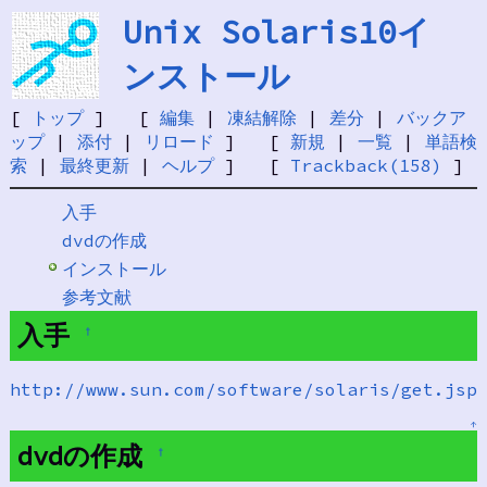
Unix Solaris10イ
ンストール
[
トップ
] [
編集
|
凍結解除
|
差分
|
バックア
ップ
|
添付
|
リロード
] [
新規
|
一覧
|
単語検
索
|
最終更新
|
ヘルプ
] [
Trackback(158)
]
入手
dvdの作成
インストール
参考文献
入手
†
http://www.sun.com/software/solaris/get.jsp
↑
dvdの作成
†