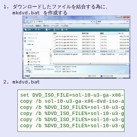
ダウンロードしたファイルを結合する為に、
mkdvd.bat を作成する
mkdvd.bat
set DVD_ISO_FILE=sol-10-u3-ga-x86-dvd-i
copy /b sol-10-u3-ga-x86-dvd-iso-a %DV
copy /b %DVD_ISO_FILE%+sol-10-u3-ga-x8
copy /b %DVD_ISO_FILE%+sol-10-u3-ga-x8
copy /b %DVD_ISO_FILE%+sol-10-u3-ga-x8
copy /b %DVD_ISO_FILE%+sol-10-u3-ga-x8