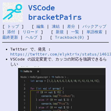
VSCode
bracketPairs
[
トップ
] [
編集
|
凍結
|
差分
|
バックアップ
|
添付
|
リロード
] [
新規
|
一覧
|
単語検索
|
最終更新
|
ヘルプ
] [
Trackback(0)
]
Twitter で、発見 :
https://twitter.com/elyktrix/status/1461
VSCode の設定変更で、カッコの対応を強調できるら
しい