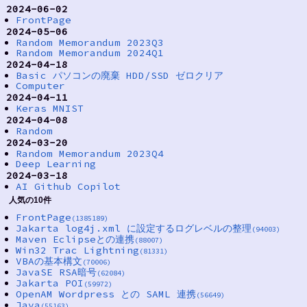
2024-06-02
FrontPage
2024-05-06
Random Memorandum 2023Q3
Random Memorandum 2024Q1
2024-04-18
Basic パソコンの廃棄 HDD/SSD ゼロクリア
Computer
2024-04-11
Keras MNIST
2024-04-08
Random
2024-03-20
Random Memorandum 2023Q4
Deep Learning
2024-03-18
AI Github Copilot
人気の10件
FrontPage
(1385189)
Jakarta log4j.xml に設定するログレベルの整理
(94003)
Maven Eclipseとの連携
(88007)
Win32 Trac Lightning
(81331)
VBAの基本構文
(70006)
JavaSE RSA暗号
(62084)
Jakarta POI
(59972)
OpenAM Wordpress との SAML 連携
(56649)
Java
(55163)