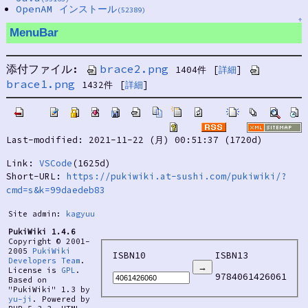
OpenAM インストール
(52389)
↑
MenuBar
添付ファイル:
brace2.png
1404件
[
詳細
]
brace1.png
1432件
[
詳細
]
Last-modified: 2021-11-22 (月) 00:51:37 (1720d)
Link:
VSCode
(1625d)
Short-URL:
https://pukiwiki.at-sushi.com/pukiwiki/?
cmd=s&k=99daedeb83
Site admin:
kagyuu
PukiWiki 1.4.6
Copyright © 2001-
2005
PukiWiki
ISBN10
ISBN13
Developers Team
.
License is
GPL
.
9784061426061
Based on
"PukiWiki" 1.3 by
yu-ji
. Powered by