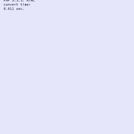
PHP 5.3.3. HTML
convert time:
0.011 sec.