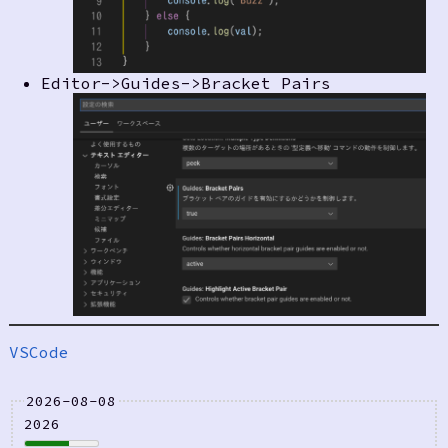
Editor->Guides->Bracket Pairs
VSCode
2026-08-08
2026