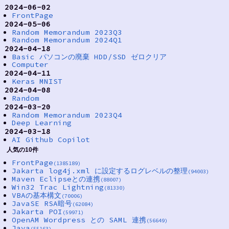
2024-06-02
FrontPage
2024-05-06
Random Memorandum 2023Q3
Random Memorandum 2024Q1
2024-04-18
Basic パソコンの廃棄 HDD/SSD ゼロクリア
Computer
2024-04-11
Keras MNIST
2024-04-08
Random
2024-03-20
Random Memorandum 2023Q4
Deep Learning
2024-03-18
AI Github Copilot
人気の10件
FrontPage
(1385189)
Jakarta log4j.xml に設定するログレベルの整理
(94003)
Maven Eclipseとの連携
(88007)
Win32 Trac Lightning
(81330)
VBAの基本構文
(70006)
JavaSE RSA暗号
(62084)
Jakarta POI
(59971)
OpenAM Wordpress との SAML 連携
(56649)
Java
(55163)