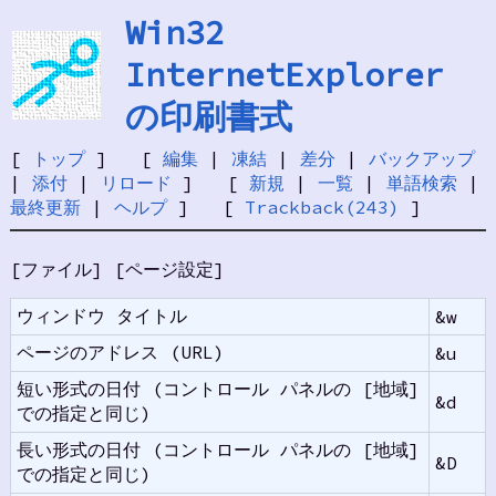
Win32
InternetExplorer
の印刷書式
[
トップ
] [
編集
|
凍結
|
差分
|
バックアップ
|
添付
|
リロード
] [
新規
|
一覧
|
単語検索
|
最終更新
|
ヘルプ
] [
Trackback(243)
]
[ファイル] [ページ設定]
ウィンドウ タイトル
&w
ページのアドレス (URL)
&u
短い形式の日付 (コントロール パネルの [地域]
&d
での指定と同じ)
長い形式の日付 (コントロール パネルの [地域]
&D
での指定と同じ)