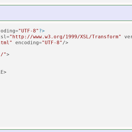
coding=
"UTF-8"
?>
xsl=
"http://www.w3.org/1999/XSL/Transform"
 ve
html"
 encoding=
"UTF-8"
/>

"/"
>

E>
