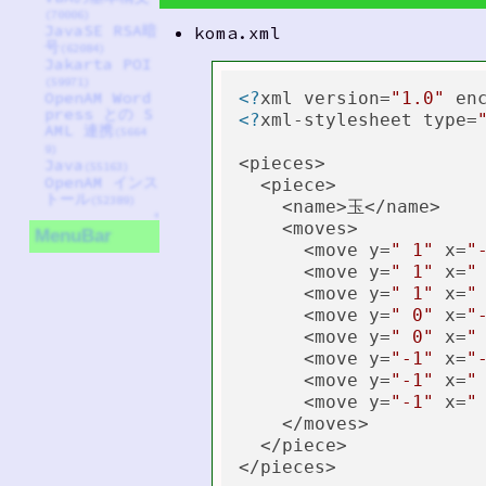
(70006)
JavaSE RSA暗
koma.xml
号
(62084)
Jakarta POI
(59971)
<?
xml version=
"1.0"
 en
OpenAM Word
press との S
<?
xml-stylesheet type=
AML 連携
(5664
9)
<pieces>

Java
(55163)
OpenAM インス
  <piece>

トール
(52389)
    <name>玉</name>

↑
    <moves>

MenuBar
      <move y=
" 1"
 x=
"
      <move y=
" 1"
 x=
"
      <move y=
" 1"
 x=
"
      <move y=
" 0"
 x=
"
      <move y=
" 0"
 x=
"
      <move y=
"-1"
 x=
"
      <move y=
"-1"
 x=
"
      <move y=
"-1"
 x=
"
    </moves>

  </piece>
