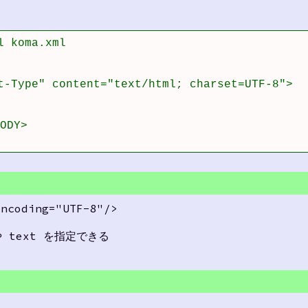
 koma.xml

t-Type" content="text/html; charset=UTF-8">

DY>

encoding="UTF-8"/>
や text を指定できる