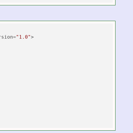
rsion=
"1.0"
>
