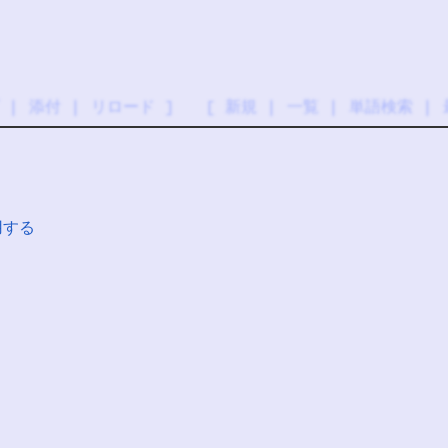
|
添付
|
リロード
] [
新規
|
一覧
|
単語検索
|
用する