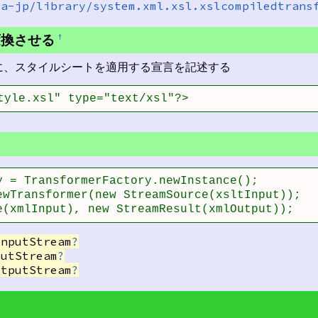
ja-jp/library/system.xml.xsl.xslcompiledtrans
変換させる
†
書に、スタイルシートを適用する宣言を記述する
tyle.xsl" type="text/xsl"?> 
 = TransformerFactory.newInstance();

wTransformer(new StreamSource(xsltInput));

e(xmlInput), new StreamResult(xmlOutput));
InputStream
?
putStream
?
utputStream
?