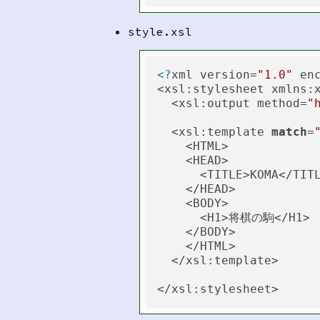
style.xsl
<?
xml version=
"1.0"
 en
<xsl:stylesheet xmlns:
  <xsl:output method=
"
  <xsl:template 
match
=
    <HTML>

    <HEAD>

      <TITLE>KOMA</TITL
    </HEAD>

    <BODY>

      <H1>将棋の駒</H1>

    </BODY>

    </HTML>

  </xsl:template>
