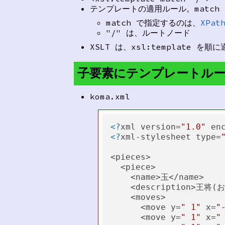
テンプレートの適用ルール。match に当
match で指定するのは、
XPat
"/" は、ルートノード
XSLT は、xsl:template を順
子要素にテンプレートル
koma.xml
<?
xml version=
"1.0"
 en
<?
xml-stylesheet type=
<pieces>

  <piece>

    <name>玉</name>

    <description>王将(お
    <moves>

      <move y=
" 1"
 x=
"
      <move y=
" 1"
 x=
"