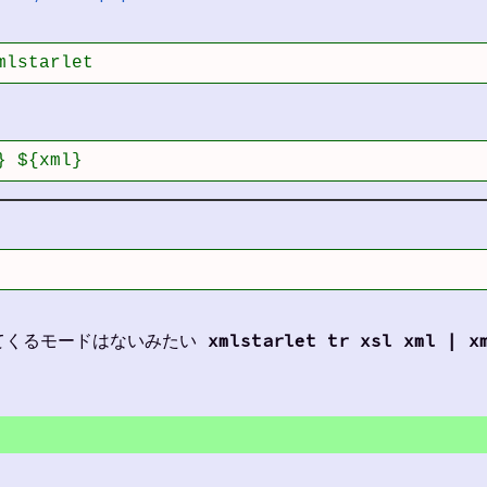
mlstarlet
} ${xml}
ってくるモードはないみたい
xmlstarlet tr xsl xml | x