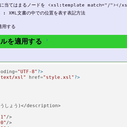
てはまるノードを <xsl:template match="/"></
h
: XML文書の中での位置を表す表記方法
に適用する
ールを適用する
†
coding=
"UTF-8"
?>
"text/xsl"
 href=
"style.xsl"
?>
うしょう)</description>

-1"
/>

 0"
/>
