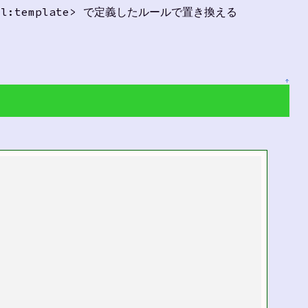
xsl:template> で定義したルールで置き換える
↑