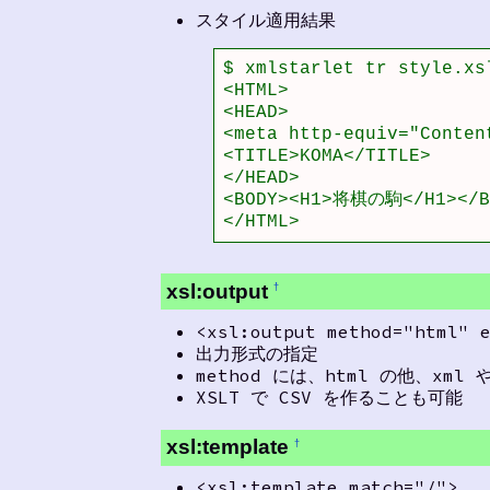
スタイル適用結果
$ xmlstarlet tr style.xsl
<HTML>

<HEAD>

<meta http-equiv="Conten
<TITLE>KOMA</TITLE>

</HEAD>

<BODY><H1>将棋の駒</H1></BO
</HTML>
xsl:output
†
<xsl:output method="html" 
出力形式の指定
method には、html の他、xml 
XSLT で CSV を作ることも可能
xsl:template
†
<xsl:template match="/">