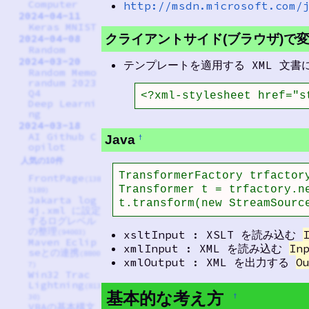
Computer
http://msdn.microsoft.com/
2024-04-11
Keras MNIST
クライアントサイド(ブラウザ)で
2024-04-08
Random
2024-03-20
テンプレートを適用する XML 文
Random Memo
randum 2023
Q4
<?xml-stylesheet href="s
Deep Learni
ng
2024-03-18
AI Github C
Java
†
opilot
人気の10件
TransformerFactory trfactory
FrontPage
(138
Transformer t = trfactory.ne
5189)
Jakarta log
t.transform(new StreamSourc
4j.xml に設定
するログレベル
の整理
xsltInput : XSLT を読み込む
(94003)
Maven Eclip
xmlInput : XML を読み込む
In
seとの連携
(8800
xmlOutput : XML を出力する
O
7)
Win32 Trac
Lightning
(813
基本的な考え方
†
30)
VBAの基本構文