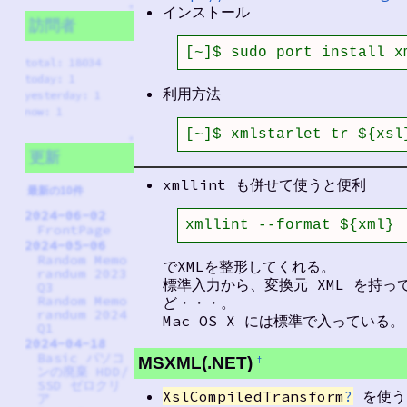
↑
インストール
訪問者
[~]$ sudo port install x
total: 18034
today: 1
利用方法
yesterday: 1
now: 1
[~]$ xmlstarlet tr ${xsl
↑
更新
xmllint も併せて使うと便利
最新の10件
2024-06-02
xmllint --format ${xml}
FrontPage
2024-05-06
Random Memo
でXMLを整形してくれる。
randum 2023
標準入力から、変換元 XML を持
Q3
Random Memo
ど・・・。
randum 2024
Mac OS X には標準で入っている。
Q1
2024-04-18
Basic パソコ
MSXML(.NET)
†
ンの廃棄 HDD/
SSD ゼロクリ
XslCompiledTransform
?
を使う
ア