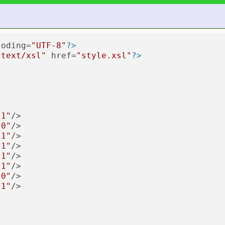
coding=
"UTF-8"
?>
"text/xsl"
 href=
"style.xsl"
?>
-1"
/>

 0"
/>

 1"
/>

-1"
/>

 1"
/>

-1"
/>

 0"
/>

 1"
/>
