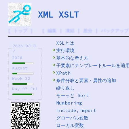
XML XSLT
[
トップ
] [
編集
|
凍結
|
差分
|
バックアップ
XSLとは
2026-08-0
実行環境
7
基本的な考え方
2026
子要素にテンプレートルールを適
August
XPath
Week 32
条件分岐と要素・属性の追加
繰り返し
Day 07 Fri
そーっと Sort
Numbering
include,import
グローバル変数
ローカル変数