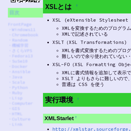
XSLとは
†
目次
XSL (eXtensible Stylesheet
FrontPage
XMLを変換するためのプログラ
・
Windows11
XMLで記述されている
・
Chromebook
・
Random
XSLT（XSL Transformations)
・
機械学習
XMLを書式変換するためのプロ
・
さくらVPS
・
Fedora13
難しいので余り使われていない
・
SuSe10
XSL-FO（XSL Formatting Obje
・
Docker
・
Ansible
XMLに書式情報を追加して表示
・
Java
XSLT よりもさらに難しいの
・
Scala
普通は CSS を使う
・
Python
・
Ruby
実行環境
・
Lisp
†
・
Computer
・
GIS
・
HTML
XMLStarlet
†
・
Culture
・
Link
http://xmlstar.sourceforge