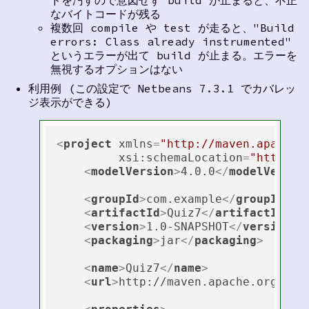
なバイトコードが残る
複数回 compile や test が走ると、"Build
errors: Class already instrumented"
というエラーが出て build が止まる。エラーを
無視するオプションはない
利用例 (この設定で Netbeans 7.3.1 でカバレッ
ジ表示ができる)
<
project
xmlns
=
"http://maven.apache.
xsi:schemaLocation
=
"http://
<
modelVersion
>
4.0.0
</
modelVersio
<
groupId
>
com.example
</
groupId
>
<
artifactId
>
Quiz7
</
artifactId
>
<
version
>
1.0-SNAPSHOT
</
version
>
<
packaging
>
jar
</
packaging
>
<
name
>
Quiz7
</
name
>
<
url
>
http://maven.apache.org
</
ur