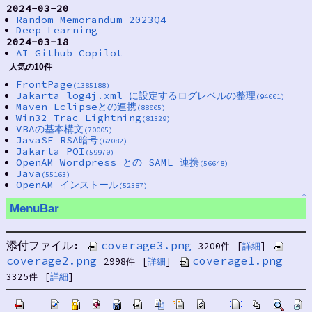
2024-03-20
Random Memorandum 2023Q4
Deep Learning
2024-03-18
AI Github Copilot
人気の10件
FrontPage
(1385188)
Jakarta log4j.xml に設定するログレベルの整理
(94001)
Maven Eclipseとの連携
(88005)
Win32 Trac Lightning
(81329)
VBAの基本構文
(70005)
JavaSE RSA暗号
(62082)
Jakarta POI
(59970)
OpenAM Wordpress との SAML 連携
(56648)
Java
(55163)
OpenAM インストール
(52387)
↑
MenuBar
添付ファイル:
coverage3.png
3200件
[
詳細
]
coverage2.png
coverage1.png
2998件
[
詳細
]
3325件
[
詳細
]