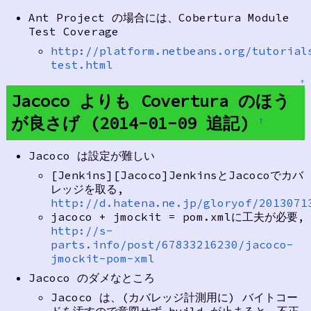
Ant Project の場合には、Cobertura Module
Test Coverage
http://platform.netbeans.org/tutorial
test.html
↑
Jacoco よりも Covertura のほう
が良さげ (2014-01-09 追記)
†
Jacoco は設定が難しい
[Jenkins][Jacoco]JenkinsとJacocoでカバ
レッジを取る,
http://d.hatena.ne.jp/gloryof/2013071
jacoco + jmockit = pom.xmlに工夫が必要,
http://s-
parts.info/post/67833216230/jacoco-
jmockit-pom-xml
Jacoco のダメなところ
Jacoco は、(カバレッジ計測用に) バイトコー
ドを汚すので意図せず build が止まると、不正