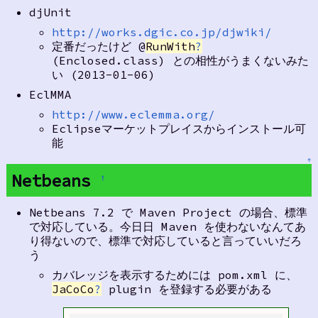
djUnit
http://works.dgic.co.jp/djwiki/
定番だったけど @
RunWith
?
(Enclosed.class) との相性がうまくないみた
い (2013-01-06)
EclMMA
http://www.eclemma.org/
Eclipseマーケットプレイスからインストール可
能
↑
Netbeans
†
Netbeans 7.2 で Maven Project の場合、標準
で対応している。今日日 Maven を使わないなんてあ
り得ないので、標準で対応していると言っていいだろ
う
カバレッジを表示するためには pom.xml に、
JaCoCo
?
plugin を登録する必要がある