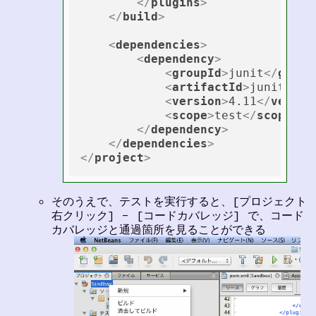
</
plugins
>
</
build
>
<
dependencies
>
<
dependency
>
<
groupId
>
junit
</
group
<
artifactId
>
junit
</
ar
<
version
>
4.11
</
versio
<
scope
>
test
</
scope
>
</
dependency
>
</
dependencies
>
</
project
>
そのうえで、テストを実行すると、[プロジェクト
右クリック] - [コードカバレッジ] で、コード
カバレッジと通過箇所を見ることができる