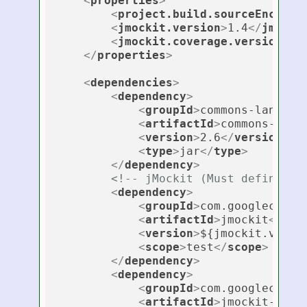
<
properties
>
<
project.build.sourceEncodin
<
jmockit.version
>
1.4
</
jmocki
<
jmockit.coverage.version
>
0.
</
properties
>
<
dependencies
>
<
dependency
>
<
groupId
>
commons-lang
</
g
<
artifactId
>
commons-lang
<
version
>
2.6
</
version
>
<
type
>
jar
</
type
>
</
dependency
>
<!-- jMockit (Must define be
<
dependency
>
<
groupId
>
com.googlecode.
<
artifactId
>
jmockit
</
art
<
version
>
${jmockit.versi
<
scope
>
test
</
scope
>
</
dependency
>
<
dependency
>
<
groupId
>
com.googlecode.
<
artifactId
>
jmockit-cove