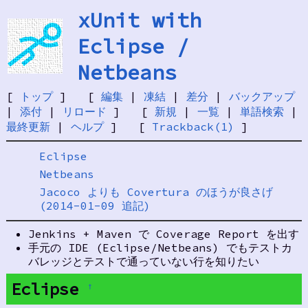
xUnit with
Eclipse /
Netbeans
[
トップ
] [
編集
|
凍結
|
差分
|
バックアップ
|
添付
|
リロード
] [
新規
|
一覧
|
単語検索
|
最終更新
|
ヘルプ
] [
Trackback(1)
]
Eclipse
Netbeans
Jacoco よりも Covertura のほうが良さげ
(2014-01-09 追記)
Jenkins + Maven で Coverage Report を出す
手元の IDE (Eclipse/Netbeans) でもテストカ
バレッジとテストで通っていない行を知りたい
Eclipse
†