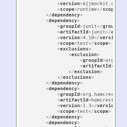
<
version
>
${jmockit.cover
<
scope
>
runtime
</
scope
>
</
dependency
>
<
dependency
>
<
groupId
>
junit
</
groupId
>
<
artifactId
>
junit
</
artif
<
version
>
4.10
</
version
>
<
scope
>
test
</
scope
>
<
exclusions
>
<
exclusion
>
<
groupId
>
org.ham
<
artifactId
>
hamc
</
exclusion
>
</
exclusions
>
</
dependency
>
<
dependency
>
<
groupId
>
org.hamcrest
</
g
<
artifactId
>
hamcrest-all
<
version
>
1.3
</
version
>
<
scope
>
test
</
scope
>
</
dependency
>
<
dependency
>