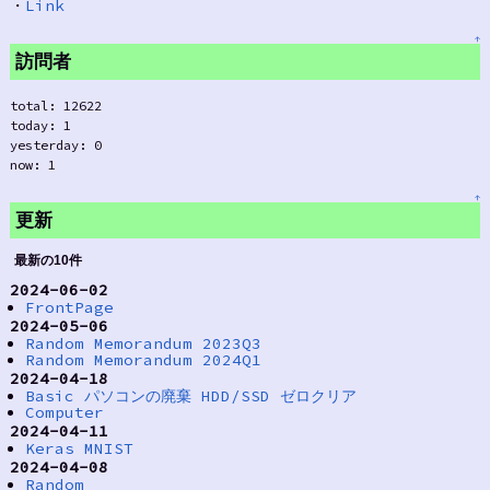
・
Link
↑
訪問者
total: 12622
today: 1
yesterday: 0
now: 1
↑
更新
最新の10件
2024-06-02
FrontPage
2024-05-06
Random Memorandum 2023Q3
Random Memorandum 2024Q1
2024-04-18
Basic パソコンの廃棄 HDD/SSD ゼロクリア
Computer
2024-04-11
Keras MNIST
2024-04-08
Random