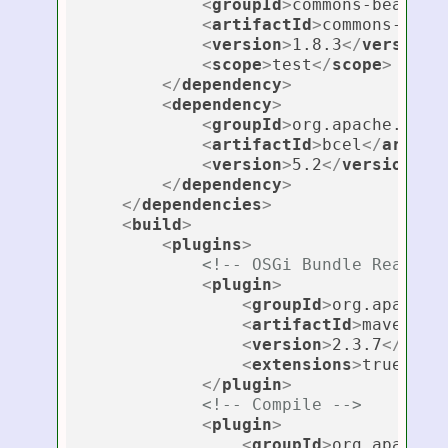
<
groupId
>
commons-beanuti
<
artifactId
>
commons-bean
<
version
>
1.8.3
</
version
>
<
scope
>
test
</
scope
>
</
dependency
>
<
dependency
>
<
groupId
>
org.apache.bcel
<
artifactId
>
bcel
</
artifa
<
version
>
5.2
</
version
>
</
dependency
>
</
dependencies
>
<
build
>
<
plugins
>
<!-- OSGi Bundle Ready -
<
plugin
>
<
groupId
>
org.apache.
<
artifactId
>
maven-bu
<
version
>
2.3.7
</
vers
<
extensions
>
true
</
ex
</
plugin
>
<!-- Compile -->
<
plugin
>
<
groupId
>
org.apache.