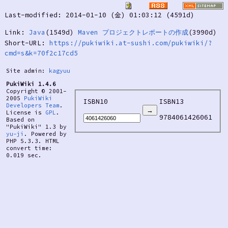
Last-modified: 2014-01-10 (金) 01:03:12 (4591d)
Link:
Java
(1549d)
Maven プロジェクトレポートの作成
(3990d)
Short-URL:
https://pukiwiki.at-sushi.com/pukiwiki/?
cmd=s&k=70f2c17cd5
Site admin:
kagyuu
PukiWiki 1.4.6
Copyright © 2001-
2005
PukiWiki
ISBN10
ISBN13
Developers Team
.
License is
GPL
.
9784061426061
Based on
"PukiWiki" 1.3 by
yu-ji
. Powered by
PHP 5.3.3. HTML
convert time:
0.019 sec.