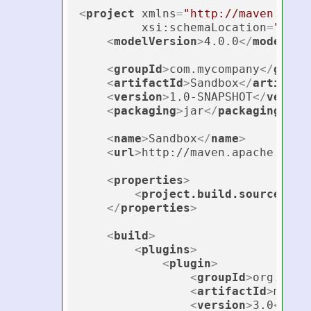
<
project
xmlns
=
"http://maven.apac
xsi:schemaLocation
=
"http
<
modelVersion
>
4.0.0
</
modelVer
<
groupId
>
com.mycompany
</
group
<
artifactId
>
Sandbox
</
artifact
<
version
>
1.0-SNAPSHOT
</
versio
<
packaging
>
jar
</
packaging
>
<
name
>
Sandbox
</
name
>
<
url
>
http://maven.apache.org
<
<
properties
>
<
project.build.sourceEnco
</
properties
>
<
build
>
<
plugins
>
<
plugin
>
<
groupId
>
org.apac
<
artifactId
>
maven
<
version
>
3.0
</
ver