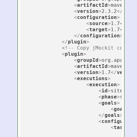
<
artifactId
>
maven-co
<
version
>
2.3.2
</
vers
<
configuration
>
<
source
>
1.7
</
sou
<
target
>
1.7
</
tar
</
configuration
>
</
plugin
>
<!-- Copy jMockit cov
<
plugin
>
<
groupId
>
org.apache.
<
artifactId
>
maven-an
<
version
>
1.7
</
versio
<
executions
>
<
execution
>
<
id
>
site
</
id
<
phase
>
site
<
<
goals
>
<
goal
>
ru
</
goals
>
<
configurati
<
tasks
>
<
ech