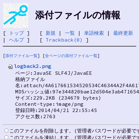
添付ファイルの情報
[
トップ
] [
新規
|
一覧
|
単語検索
|
最終更新
|
ヘルプ
] [
Trackback(0)
]
[
添付ファイル一覧
] [
全ページの添付ファイル一覧
]
logback2.png
ページ:JavaSE SLF4J/JavaEE
格納ファイル
名:attach/4A617661534520534C46344A2F4A61
MD5ハッシュ値:97e344820bae12d504e3ab471654
サイズ:229.2KB (234679 bytes)
Content-type:image/png
登録日時:2014/04/21 22:55:45
アクセス数:2763
このファイルを削除します。(管理者パスワードが必要で
このファイルを凍結します。(管理者パスワードが必要で