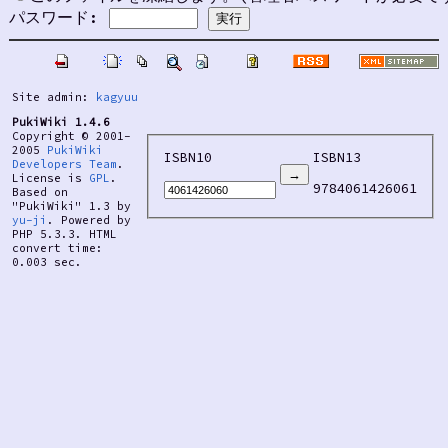
パスワード:
Site admin:
kagyuu
PukiWiki 1.4.6
Copyright © 2001-
2005
PukiWiki
ISBN10
ISBN13
Developers Team
.
License is
GPL
.
9784061426061
Based on
"PukiWiki" 1.3 by
yu-ji
. Powered by
PHP 5.3.3. HTML
convert time:
0.003 sec.